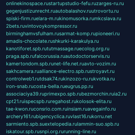
onlinekinospace.ru
startupstudio-fefu.ru
zarges-ru.ru
gegenjustizunrecht.ru
autobalashov.ru
utrovortu.ru
spiski-firm.ru
elara-m.ru
kinomusorka.ru
mkcslava.ru
2bets.ru
vintovoykompressor.ru
birminghamvsfulham.ru
sarmat-komp.ru
pioneeri.ru
amadis-chocolate.ru
shkurki-karakulya.ru
kanotiforet.spb.ru
tutmassage.ru
ecolog.org.ru
praga.spb.ru
falcorussia.ru
autodoctorservis.ru
kamertondom.spb.ru
net-life.net.ru
avto-vozim.ru
sakhcamera.ru
alliance-electro.spb.ru
stroyavt.ru
controlweb1.ru
tdsak74.ru
kinzozo-ru.ru
kvotka.ru
iron-snab.ru
costa-bella.ru
eugrus.pp.ru
associaciya39.ru
primexpo.spb.ru
bezmorchin.ru
ia2.ru
cpt21.ru
ispecspb.ru
regahost.ru
kolosok-elita.ru
tae-kwon.ru
consrio.com.ru
insiam.ru
avegainfo.ru
archery161.ru
bigencyclica.ru
vlast16.ru
korru.net
sarmiento.spb.su
extelopedia.ru
lammin-suo.spb.ru
iskatour.spb.ru
snpi.org.ru
running-line.ru