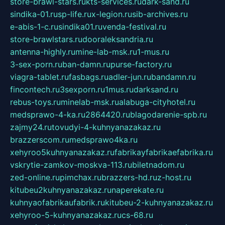
store-brawl-stars.ru
kts-services.ru
dark-sand.ru
sindika-01.ru
sp-life.ru
x-legion.ru
sib-archives.ru
e-abis-1-c.ru
sindika01.ru
venda-festival.ru
store-brawlstars.ru
dooraleksandria.ru
antenna-highly.ru
mine-lab-msk.ru
1-mus.ru
3-sex-porn.ru
ban-damn.ru
purse-factory.ru
viagra-tablet.ru
fasbags.ru
adler-jun.ru
bandamn.ru
fincontech.ru
3sexporn.ru
1mus.ru
darksand.ru
rebus-toys.ru
minelab-msk.ru
alabuga-cityhotel.ru
medsprawo-4-ka.ru
2864420.ru
blagodarenie-spb.ru
zajmy24.ru
tovudyi-4-kuhnyanazakaz.ru
brazzerscom.ru
medsprawo4ka.ru
xehyroo5kuhnyanazakaz.ru
fabrikayfabrikaefabrika.ru
vskrytie-zamkov-moskva-113.ru
biletnadom.ru
zed-online.ru
pimchax.ru
brazzers-hd.ru
z-host.ru
kitubeu2kuhnyanazakaz.ru
naperekate.ru
kuhnyaofabrikaufabrik.ru
kitubeu-2-kuhnyanazakaz.ru
xehyroo-5-kuhnyanazakaz.ru
cs-68.ru