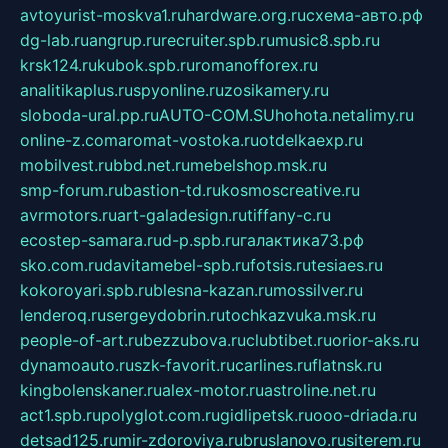
avtoyurist-moskva1.ru
hardware.org.ru
схема-авто.рф
dg-lab.ru
angrup.ru
recruiter.spb.ru
music8.spb.ru
krsk124.ru
kubok.spb.ru
romanofforex.ru
analitikaplus.ru
spyonline.ru
zosikamery.ru
sloboda-ural.pp.ru
AUTO-COM.SU
hohota.net
alimy.ru
online-z.com
aromat-vostoka.ru
otdelkaexp.ru
mobilvest.ru
bbd.net.ru
mebelshop.msk.ru
smp-forum.ru
bastion-td.ru
kosmoscreative.ru
avrmotors.ru
art-galadesign.ru
tiffany-c.ru
ecostep-samara.ru
d-p.spb.ru
галактика73.рф
sko.com.ru
davitamebel-spb.ru
fotsis.ru
tesiaes.ru
kokoroyari.spb.ru
blesna-kazan.ru
mossilver.ru
lenderoq.ru
sergeydobrin.ru
tochkazvuka.msk.ru
people-of-art.ru
bezzubova.ru
clubtibet.ru
orior-aks.ru
dynamoauto.ru
szk-favorit.ru
carlines.ru
flatnsk.ru
kingbolenskaner.ru
alex-motor.ru
astroline.net.ru
act1.spb.ru
polyglot.com.ru
gidlipetsk.ru
ooo-driada.ru
detsad125.ru
mir-zdoroviya.ru
bruslanovo.ru
siterem.ru