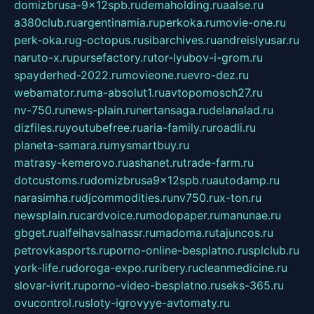
domizbrusa-9x12spb.ru
demaholding.ru
aalse.ru
a380club.ru
argentinamia.ru
perkoka.ru
movie-one.ru
perk-oka.ru
g-octopus.ru
sibarchives.ru
andreislyusar.ru
naruto-x.ru
pursefactory.ru
tor-lyubov-i-grom.ru
spayderhed-2022.ru
movieone.ru
evro-dez.ru
webamator.ru
ma-absolut1.ru
avtopomosch27.ru
nv-750.ru
news-plain.ru
nertansaga.ru
delanalad.ru
dizfiles.ru
youtubefree.ru
aria-family.ru
roadli.ru
planeta-samara.ru
mysmartbuy.ru
matrasy-kemerovo.ru
ashanet.ru
trade-farm.ru
dotcustoms.ru
domizbrusa9x12spb.ru
autodamp.ru
narasimha.ru
djcommodities.ru
nv750.ru
x-ton.ru
newsplain.ru
cardvoice.ru
modopaper.ru
manunae.ru
gbget.ru
alfeihavsalnassr.ru
madoma.ru
tajuncos.ru
petrovkasports.ru
porno-online-besplatno.ru
splclub.ru
york-life.ru
doroga-expo.ru
ribery.ru
cleanmedicine.ru
slovar-ivrit.ru
porno-video-besplatno.ru
seks-365.ru
ovucontrol.ru
sloty-igrovyye-avtomaty.ru