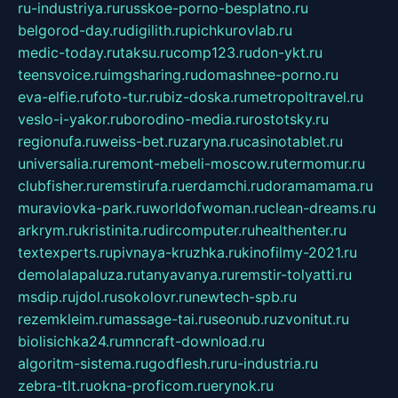
ru-industriya.ru
russkoe-porno-besplatno.ru
belgorod-day.ru
digilith.ru
pichkurovlab.ru
medic-today.ru
taksu.ru
comp123.ru
don-ykt.ru
teensvoice.ru
imgsharing.ru
domashnee-porno.ru
eva-elfie.ru
foto-tur.ru
biz-doska.ru
metropoltravel.ru
veslo-i-yakor.ru
borodino-media.ru
rostotsky.ru
regionufa.ru
weiss-bet.ru
zaryna.ru
casinotablet.ru
universalia.ru
remont-mebeli-moscow.ru
termomur.ru
clubfisher.ru
remstirufa.ru
erdamchi.ru
doramamama.ru
muraviovka-park.ru
worldofwoman.ru
clean-dreams.ru
arkrym.ru
kristinita.ru
dircomputer.ru
healthenter.ru
textexperts.ru
pivnaya-kruzhka.ru
kinofilmy-2021.ru
demolalapaluza.ru
tanyavanya.ru
remstir-tolyatti.ru
msdip.ru
jdol.ru
sokolovr.ru
newtech-spb.ru
rezemkleim.ru
massage-tai.ru
seonub.ru
zvonitut.ru
biolisichka24.ru
mncraft-download.ru
algoritm-sistema.ru
godflesh.ru
ru-industria.ru
zebra-tlt.ru
okna-proficom.ru
erynok.ru