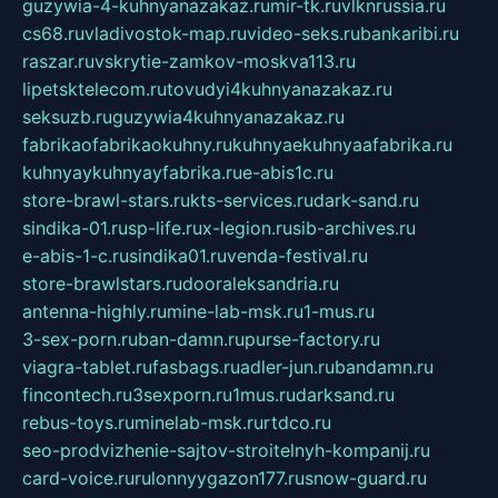
guzywia-4-kuhnyanazakaz.ru
mir-tk.ru
vlknrussia.ru
cs68.ru
vladivostok-map.ru
video-seks.ru
bankaribi.ru
raszar.ru
vskrytie-zamkov-moskva113.ru
lipetsktelecom.ru
tovudyi4kuhnyanazakaz.ru
seksuzb.ru
guzywia4kuhnyanazakaz.ru
fabrikaofabrikaokuhny.ru
kuhnyaekuhnyaafabrika.ru
kuhnyaykuhnyayfabrika.ru
e-abis1c.ru
store-brawl-stars.ru
kts-services.ru
dark-sand.ru
sindika-01.ru
sp-life.ru
x-legion.ru
sib-archives.ru
e-abis-1-c.ru
sindika01.ru
venda-festival.ru
store-brawlstars.ru
dooraleksandria.ru
antenna-highly.ru
mine-lab-msk.ru
1-mus.ru
3-sex-porn.ru
ban-damn.ru
purse-factory.ru
viagra-tablet.ru
fasbags.ru
adler-jun.ru
bandamn.ru
fincontech.ru
3sexporn.ru
1mus.ru
darksand.ru
rebus-toys.ru
minelab-msk.ru
rtdco.ru
seo-prodvizhenie-sajtov-stroitelnyh-kompanij.ru
card-voice.ru
rulonnyygazon177.ru
snow-guard.ru