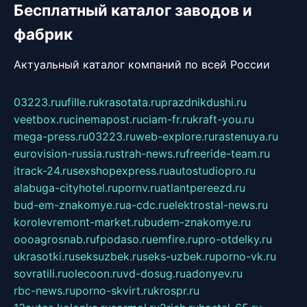
Бесплатный каталог заводов и
фабрик
Актуальный каталог компаний по всей России
03223.ru
ufille.ru
krasotata.ru
prazdnikdushi.ru
veetbox.ru
cinemapost.ru
ciam-fr.ru
kraft-you.ru
mega-press.ru
03223.ru
web-explore.ru
rastenuya.ru
eurovision-russia.ru
strah-news.ru
freeride-team.ru
itrack-24.ru
sexshopexpress.ru
autostudiopro.ru
alabuga-cityhotel.ru
pornv.ru
atlantpereezd.ru
bud-em-znakomye.ru
a-cdc.ru
elektrostal-news.ru
korolevremont-market.ru
budem-znakomye.ru
oooagrosnab.ru
fpodaso.ru
emfire.ru
pro-otdelky.ru
ukrasotki.ru
seksuzbek.ru
seks-uzbek.ru
porno-vk.ru
sovratili.ru
olecoon.ru
vd-dosug.ru
adonyev.ru
rbc-news.ru
porno-skvirt.ru
krospr.ru