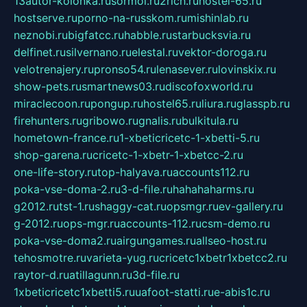
13autor-kolonka.ru
sormol.ru
2rich.ru
hostel-65.ru
hostserve.ru
porno-na-russkom.ru
mishinlab.ru
neznobi.ru
bigfatcc.ru
habble.ru
starbucksvia.ru
delfinet.ru
silvernano.ru
elestal.ru
vektor-doroga.ru
velotrenajery.ru
pronso54.ru
lenasever.ru
lovinskix.ru
show-pets.ru
smartnews03.ru
discofoxworld.ru
miraclecoon.ru
pongup.ru
hostel65.ru
liura.ru
glasspb.ru
firehunters.ru
gribowo.ru
gnalis.ru
bulkitula.ru
hometown-france.ru
1-xbeticricetc-1-xbetti-5.ru
shop-garena.ru
cricetc-1-xbetr-1-xbetcc-2.ru
one-life-story.ru
top-halyava.ru
accounts112.ru
poka-vse-doma-2.ru
3-d-file.ru
hahahaharms.ru
g2012.ru
tst-1.ru
shaggy-cat.ru
opsmgr.ru
ev-gallery.ru
g-2012.ru
ops-mgr.ru
accounts-112.ru
csm-demo.ru
poka-vse-doma2.ru
airgungames.ru
allseo-host.ru
tehosmotre.ru
varieta-yug.ru
cricetc1xbetr1xbetcc2.ru
raytor-d.ru
atillagunn.ru
3d-file.ru
1xbeticricetc1xbetti5.ru
uafoot-statti.ru
e-abis1c.ru