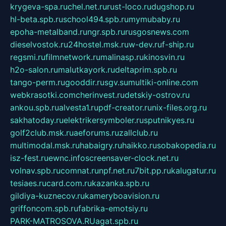
krygeva-spa.ru
chel.net.ru
rust-loco.ru
dugshop.ru
hl-beta.spb.ru
school494.spb.ru
mymubaby.ru
epoha-metalband.ru
ngr.spb.ru
rusgosnews.com
dieselvostok.ru
24hostel.msk.ru
w-dev.ru
f-ship.ru
regsmi.ru
filmnetwork.ru
malinasp.ru
kinosvin.ru
h2o-salon.ru
malutkayork.ru
deltaprim.spb.ru
tango-perm.ru
gooddir.ru
sgv.su
multiki-online.com
webkrasotki.com
cherinvest.ru
detskiy-ostrov.ru
ankou.spb.ru
alvesta1.ru
pdf-creator.ru
nix-files.org.ru
sakhatoday.ru
elektrikersymboler.ru
sputnikyes.ru
golf2club.msk.ru
aeforums.ru
zallclub.ru
multimodal.msk.ru
habaigry.ru
haikko.ru
sobakopedia.ru
isz-fest.ru
ewnc.info
screensaver-clock.net.ru
volnav.spb.ru
comnat.ru
npf.net.ru
7bit.pp.ru
kalugatur.ru
tesiaes.ru
card.com.ru
kazanka.spb.ru
gildiya-kuznecov.ru
kameryboavision.ru
griffoncom.spb.ru
fabrika-emotsiy.ru
PARK-MATROSOVA.RU
agat.spb.ru