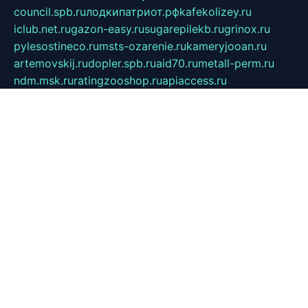
council.spb.ru
лодкипатриот.рф
kafekolizey.ru
iclub.net.ru
gazon-easy.ru
sugarepilekb.ru
grinox.ru
pylesostineco.ru
msts-ozarenie.ru
kameryjooan.ru
artemovskij.ru
dopler.spb.ru
aid70.ru
metall-perm.ru
ndm.msk.ru
ratingzooshop.ru
apiaccess.ru
globalautotrade.info
bezverhovskoe.ru
drsschool.ru
ZOOSMART.SPB.RU
dalakony.ru
medikijob.ru
remontt.spb.ru
photostudia.spb.ru
myragon.ru
terramia.ru
academy62.ru
gardengallereya.ru
rti.com.ru
artem-news.ru
biserinca.ru
krasnodarkurort.com
imshowtv.ru
mebel-v-tule.ru
mobtopik.ru
pcsecurity.net.ru
tool-sib.ru
multimetrunit.ru
sp-tour.ru
fan-cs.ru
santeh-russia.ru
symbian9.net.ru
DSHAIR.RU
tmmotors.spb.ru
xjocuricopii.com
musavtomat.msk.ru
obustrojdom.ru
sovetcik.ru
ybaranovskaya.ru
ppknews.ru
cult-alshei.ru
JAPANRUSSIA.RU
proekciyamebel.ru
imper-finans.ru
rim.org.ru
glamourai.ru
brassminus.ru
zabor-pro.ru
ftn.pp.ru