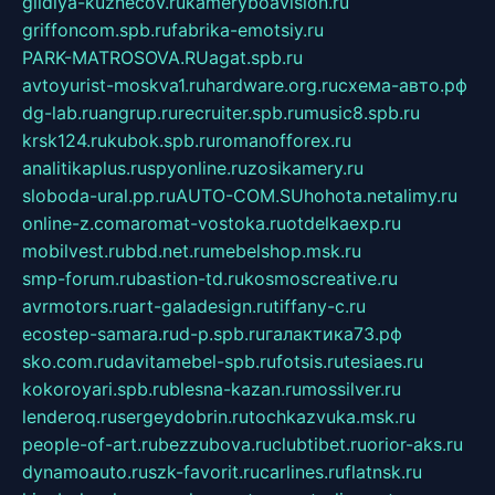
gildiya-kuznecov.ru
kameryboavision.ru
griffoncom.spb.ru
fabrika-emotsiy.ru
PARK-MATROSOVA.RU
agat.spb.ru
avtoyurist-moskva1.ru
hardware.org.ru
схема-авто.рф
dg-lab.ru
angrup.ru
recruiter.spb.ru
music8.spb.ru
krsk124.ru
kubok.spb.ru
romanofforex.ru
analitikaplus.ru
spyonline.ru
zosikamery.ru
sloboda-ural.pp.ru
AUTO-COM.SU
hohota.net
alimy.ru
online-z.com
aromat-vostoka.ru
otdelkaexp.ru
mobilvest.ru
bbd.net.ru
mebelshop.msk.ru
smp-forum.ru
bastion-td.ru
kosmoscreative.ru
avrmotors.ru
art-galadesign.ru
tiffany-c.ru
ecostep-samara.ru
d-p.spb.ru
галактика73.рф
sko.com.ru
davitamebel-spb.ru
fotsis.ru
tesiaes.ru
kokoroyari.spb.ru
blesna-kazan.ru
mossilver.ru
lenderoq.ru
sergeydobrin.ru
tochkazvuka.msk.ru
people-of-art.ru
bezzubova.ru
clubtibet.ru
orior-aks.ru
dynamoauto.ru
szk-favorit.ru
carlines.ru
flatnsk.ru