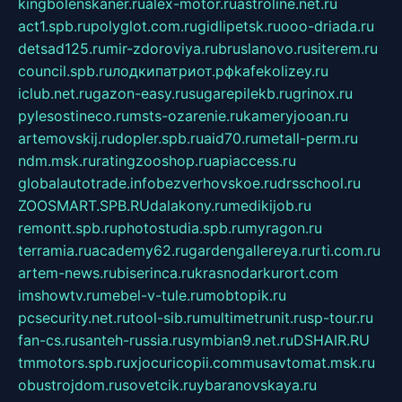
kingbolenskaner.ru
alex-motor.ru
astroline.net.ru
act1.spb.ru
polyglot.com.ru
gidlipetsk.ru
ooo-driada.ru
detsad125.ru
mir-zdoroviya.ru
bruslanovo.ru
siterem.ru
council.spb.ru
лодкипатриот.рф
kafekolizey.ru
iclub.net.ru
gazon-easy.ru
sugarepilekb.ru
grinox.ru
pylesostineco.ru
msts-ozarenie.ru
kameryjooan.ru
artemovskij.ru
dopler.spb.ru
aid70.ru
metall-perm.ru
ndm.msk.ru
ratingzooshop.ru
apiaccess.ru
globalautotrade.info
bezverhovskoe.ru
drsschool.ru
ZOOSMART.SPB.RU
dalakony.ru
medikijob.ru
remontt.spb.ru
photostudia.spb.ru
myragon.ru
terramia.ru
academy62.ru
gardengallereya.ru
rti.com.ru
artem-news.ru
biserinca.ru
krasnodarkurort.com
imshowtv.ru
mebel-v-tule.ru
mobtopik.ru
pcsecurity.net.ru
tool-sib.ru
multimetrunit.ru
sp-tour.ru
fan-cs.ru
santeh-russia.ru
symbian9.net.ru
DSHAIR.RU
tmmotors.spb.ru
xjocuricopii.com
musavtomat.msk.ru
obustrojdom.ru
sovetcik.ru
ybaranovskaya.ru