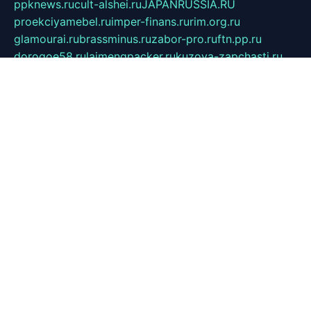
ppknews.ru
cult-alshei.ru
JAPANRUSSIA.RU
proekciyamebel.ru
imper-finans.ru
rim.org.ru
glamourai.ru
brassminus.ru
zabor-pro.ru
ftn.pp.ru
dorogoe58.ru
laimengpacker.ru
kuzova-zapchasti.ru
sageerp.ru
taxodrom.ru
dsrazvitie.ru
hardcity.net.ru
ratinghomegames.ru
topservice25.ru
gubernyan.ru
gtglasslined.ru
ii4.ru
tssport.spb.ru
andorra24.com
blackwallstreet.ru
oboimos.ru
optim-doors.com.ru
ikuch.ru
nycr.org.ru
npa21.ru
vremya-ch.spb.ru
desert000.ru
ivtorgi.ru
ifiori.ru
catalog-statei.ru
dcv.org.ru
spetsmaster174.ru
ipkameryhiseeu.ru
dum26.ru
ruspol.spb.ru
fr-opendp.ru
kam-solnyshko.ru
cheyenne-arapaho.ru
sevzapmetal.spb.ru
ted-lapidus.spb.ru
parasite-eliminator.ru
sigma-complete.ru
modernworld.ru
dama-moda.ru
eholot-group.ru
sk-nvkz.ru
DRONGOLD.RU
democratia2.ru
i-farmer.ru
mass-sport.org
jablonex.spb.ru
bookmess.ru
linkword.ru