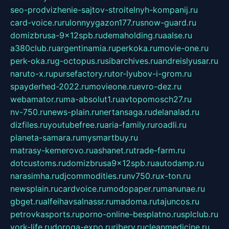
seo-prodvizhenie-sajtov-stroitelnyh-kompanij.ru
card-voice.ru
rulonnyygazon177.ru
snow-guard.ru
domizbrusa-9x12spb.ru
demaholding.ru
aalse.ru
a380club.ru
argentinamia.ru
perkoka.ru
movie-one.ru
perk-oka.ru
g-octopus.ru
sibarchives.ru
andreislyusar.ru
naruto-x.ru
pursefactory.ru
tor-lyubov-i-grom.ru
spayderhed-2022.ru
movieone.ru
evro-dez.ru
webamator.ru
ma-absolut1.ru
avtopomosch27.ru
nv-750.ru
news-plain.ru
nertansaga.ru
delanalad.ru
dizfiles.ru
youtubefree.ru
aria-family.ru
roadli.ru
planeta-samara.ru
mysmartbuy.ru
matrasy-kemerovo.ru
ashanet.ru
trade-farm.ru
dotcustoms.ru
domizbrusa9x12spb.ru
autodamp.ru
narasimha.ru
djcommodities.ru
nv750.ru
x-ton.ru
newsplain.ru
cardvoice.ru
modopaper.ru
manunae.ru
gbget.ru
alfeihavsalnassr.ru
madoma.ru
tajuncos.ru
petrovkasports.ru
porno-online-besplatno.ru
splclub.ru
york-life.ru
doroga-expo.ru
ribery.ru
cleanmedicine.ru