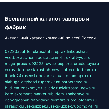
Бесплатный каталог заводов и
фабрик
Актуальный каталог компаний по всей России
03223.ru
ufille.ru
krasotata.ru
prazdnikdushi.ru
veetbox.ru
cinemapost.ru
ciam-fr.ru
kraft-you.ru
mega-press.ru
03223.ru
web-explore.ru
rastenuya.ru
eurovision-russia.ru
strah-news.ru
freeride-team.ru
itrack-24.ru
sexshopexpress.ru
autostudiopro.ru
alabuga-cityhotel.ru
pornv.ru
atlantpereezd.ru
bud-em-znakomye.ru
a-cdc.ru
elektrostal-news.ru
korolevremont-market.ru
budem-znakomye.ru
oooagrosnab.ru
fpodaso.ru
emfire.ru
pro-otdelky.ru
ukrasotki.ru
seksuzbek.ru
seks-uzbek.ru
porno-vk.ru