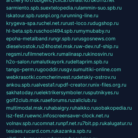
archery161.ru
bigencyclica.ru
vlast16.ru
korru.net
sarmiento.spb.su
extelopedia.ru
lammin-suo.spb.ru
iskatour.spb.ru
snpi.org.ru
running-line.ru
krygeva-spa.ru
chel.net.ru
rust-loco.ru
dugshop.ru
hl-beta.spb.ru
school494.spb.ru
mymubaby.ru
epoha-metalband.ru
ngr.spb.ru
rusgosnews.com
dieselvostok.ru
24hostel.msk.ru
w-dev.ru
f-ship.ru
regsmi.ru
filmnetwork.ru
malinasp.ru
kinosvin.ru
h2o-salon.ru
malutkayork.ru
deltaprim.spb.ru
tango-perm.ru
gooddir.ru
sgv.su
multiki-online.com
webkrasotki.com
cherinvest.ru
detskiy-ostrov.ru
ankou.spb.ru
alvesta1.ru
pdf-creator.ru
nix-files.org.ru
sakhatoday.ru
elektrikersymboler.ru
sputnikyes.ru
golf2club.msk.ru
aeforums.ru
zallclub.ru
multimodal.msk.ru
habaigry.ru
haikko.ru
sobakopedia.ru
isz-fest.ru
ewnc.info
screensaver-clock.net.ru
volnav.spb.ru
comnat.ru
npf.net.ru
7bit.pp.ru
kalugatur.ru
tesiaes.ru
card.com.ru
kazanka.spb.ru