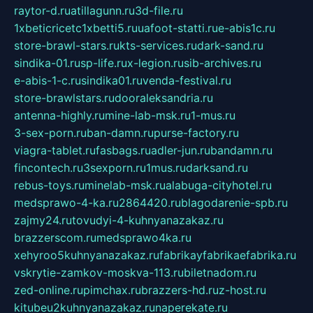
raytor-d.ru
atillagunn.ru
3d-file.ru
1xbeticricetc1xbetti5.ru
uafoot-statti.ru
e-abis1c.ru
store-brawl-stars.ru
kts-services.ru
dark-sand.ru
sindika-01.ru
sp-life.ru
x-legion.ru
sib-archives.ru
e-abis-1-c.ru
sindika01.ru
venda-festival.ru
store-brawlstars.ru
dooraleksandria.ru
antenna-highly.ru
mine-lab-msk.ru
1-mus.ru
3-sex-porn.ru
ban-damn.ru
purse-factory.ru
viagra-tablet.ru
fasbags.ru
adler-jun.ru
bandamn.ru
fincontech.ru
3sexporn.ru
1mus.ru
darksand.ru
rebus-toys.ru
minelab-msk.ru
alabuga-cityhotel.ru
medsprawo-4-ka.ru
2864420.ru
blagodarenie-spb.ru
zajmy24.ru
tovudyi-4-kuhnyanazakaz.ru
brazzerscom.ru
medsprawo4ka.ru
xehyroo5kuhnyanazakaz.ru
fabrikayfabrikaefabrika.ru
vskrytie-zamkov-moskva-113.ru
biletnadom.ru
zed-online.ru
pimchax.ru
brazzers-hd.ru
z-host.ru
kitubeu2kuhnyanazakaz.ru
naperekate.ru