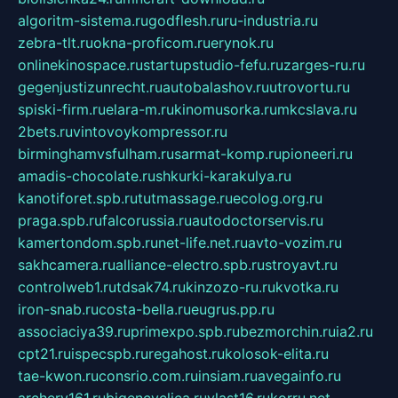
algoritm-sistema.ru
godflesh.ru
ru-industria.ru
zebra-tlt.ru
okna-proficom.ru
erynok.ru
onlinekinospace.ru
startupstudio-fefu.ru
zarges-ru.ru
gegenjustizunrecht.ru
autobalashov.ru
utrovortu.ru
spiski-firm.ru
elara-m.ru
kinomusorka.ru
mkcslava.ru
2bets.ru
vintovoykompressor.ru
birminghamvsfulham.ru
sarmat-komp.ru
pioneeri.ru
amadis-chocolate.ru
shkurki-karakulya.ru
kanotiforet.spb.ru
tutmassage.ru
ecolog.org.ru
praga.spb.ru
falcorussia.ru
autodoctorservis.ru
kamertondom.spb.ru
net-life.net.ru
avto-vozim.ru
sakhcamera.ru
alliance-electro.spb.ru
stroyavt.ru
controlweb1.ru
tdsak74.ru
kinzozo-ru.ru
kvotka.ru
iron-snab.ru
costa-bella.ru
eugrus.pp.ru
associaciya39.ru
primexpo.spb.ru
bezmorchin.ru
ia2.ru
cpt21.ru
ispecspb.ru
regahost.ru
kolosok-elita.ru
tae-kwon.ru
consrio.com.ru
insiam.ru
avegainfo.ru