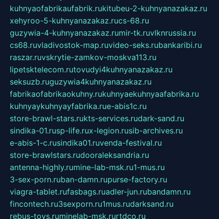
kuhnyaofabrikaufabrik.ru
kitubeu-2-kuhnyanazakaz.ru
xehyroo-5-kuhnyanazakaz.ru
cs-68.ru
guzywia-4-kuhnyanazakaz.ru
mir-tk.ru
vlknrussia.ru
cs68.ru
vladivostok-map.ru
video-seks.ru
bankaribi.ru
raszar.ru
vskrytie-zamkov-moskva113.ru
lipetsktelecom.ru
tovudyi4kuhnyanazakaz.ru
seksuzb.ru
guzywia4kuhnyanazakaz.ru
fabrikaofabrikaokuhny.ru
kuhnyaekuhnyaafabrika.ru
kuhnyaykuhnyayfabrika.ru
e-abis1c.ru
store-brawl-stars.ru
kts-services.ru
dark-sand.ru
sindika-01.ru
sp-life.ru
x-legion.ru
sib-archives.ru
e-abis-1-c.ru
sindika01.ru
venda-festival.ru
store-brawlstars.ru
dooraleksandria.ru
antenna-highly.ru
mine-lab-msk.ru
1-mus.ru
3-sex-porn.ru
ban-damn.ru
purse-factory.ru
viagra-tablet.ru
fasbags.ru
adler-jun.ru
bandamn.ru
fincontech.ru
3sexporn.ru
1mus.ru
darksand.ru
rebus-toys.ru
minelab-msk.ru
rtdco.ru