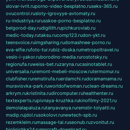
slovar-ivrit.ru
porno-video-besplatno.ru
seks-365.ru
ovucontrol.ru
sloty-igrovyye-avtomaty.ru
ru-industriya.ru
russkoe-porno-besplatno.ru
belgorod-day.ru
digilith.ru
pichkurovlab.ru
medic-today.ru
taksu.ru
comp123.ru
don-ykt.ru
teensvoice.ru
imgsharing.ru
domashnee-porno.ru
eva-elfie.ru
foto-tur.ru
biz-doska.ru
metropoltravel.ru
veslo-i-yakor.ru
borodino-media.ru
rostotsky.ru
regionufa.ru
weiss-bet.ru
zaryna.ru
casinotablet.ru
universalia.ru
remont-mebeli-moscow.ru
termomur.ru
clubfisher.ru
remstirufa.ru
erdamchi.ru
doramamama.ru
muraviovka-park.ru
worldofwoman.ru
clean-dreams.ru
arkrym.ru
kristinita.ru
dircomputer.ru
healthenter.ru
textexperts.ru
pivnaya-kruzhka.ru
kinofilmy-2021.ru
demolalapaluza.ru
tanyavanya.ru
remstir-tolyatti.ru
msdip.ru
jdol.ru
sokolovr.ru
newtech-spb.ru
rezemkleim.ru
massage-tai.ru
seonub.ru
zvonitut.ru
biolisichka24.ru
mncraft-download.ru