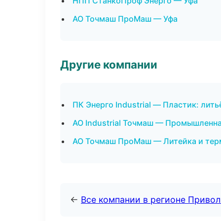
НПП СтанкоПроф Энерго — Уфа
АО Точмаш ПроМаш — Уфа
Другие компании
ПК Энерго Industrial — Пластик: лит
АО Industrial Точмаш — Промышленна
АО Точмаш ПроМаш — Литейка и тер
←
Все компании в регионе Приво