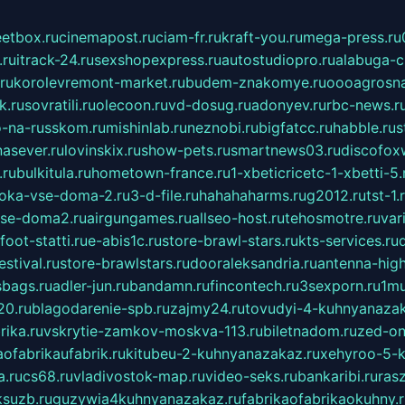
eetbox.ru
cinemapost.ru
ciam-fr.ru
kraft-you.ru
mega-press.ru
.ru
itrack-24.ru
sexshopexpress.ru
autostudiopro.ru
alabuga-ci
ru
korolevremont-market.ru
budem-znakomye.ru
oooagrosna
k.ru
sovratili.ru
olecoon.ru
vd-dosug.ru
adonyev.ru
rbc-news.r
-na-russkom.ru
mishinlab.ru
neznobi.ru
bigfatcc.ru
habble.ru
s
nasever.ru
lovinskix.ru
show-pets.ru
smartnews03.ru
discofox
.ru
bulkitula.ru
hometown-france.ru
1-xbeticricetc-1-xbetti-5.
oka-vse-doma-2.ru
3-d-file.ru
hahahaharms.ru
g2012.ru
tst-1.
se-doma2.ru
airgungames.ru
allseo-host.ru
tehosmotre.ru
var
foot-statti.ru
e-abis1c.ru
store-brawl-stars.ru
kts-services.ru
stival.ru
store-brawlstars.ru
dooraleksandria.ru
antenna-high
sbags.ru
adler-jun.ru
bandamn.ru
fincontech.ru
3sexporn.ru
1mu
0.ru
blagodarenie-spb.ru
zajmy24.ru
tovudyi-4-kuhnyanazak
rika.ru
vskrytie-zamkov-moskva-113.ru
biletnadom.ru
zed-on
ofabrikaufabrik.ru
kitubeu-2-kuhnyanazakaz.ru
xehyroo-5-k
a.ru
cs68.ru
vladivostok-map.ru
video-seks.ru
bankaribi.ru
rasz
ksuzb.ru
guzywia4kuhnyanazakaz.ru
fabrikaofabrikaokuhny.