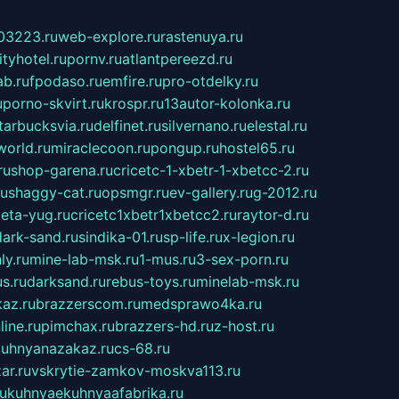
03223.ru
web-explore.ru
rastenuya.ru
tyhotel.ru
pornv.ru
atlantpereezd.ru
b.ru
fpodaso.ru
emfire.ru
pro-otdelky.ru
u
porno-skvirt.ru
krospr.ru
13autor-kolonka.ru
tarbucksvia.ru
delfinet.ru
silvernano.ru
elestal.ru
world.ru
miraclecoon.ru
pongup.ru
hostel65.ru
ru
shop-garena.ru
cricetc-1-xbetr-1-xbetcc-2.ru
ru
shaggy-cat.ru
opsmgr.ru
ev-gallery.ru
g-2012.ru
ieta-yug.ru
cricetc1xbetr1xbetcc2.ru
raytor-d.ru
dark-sand.ru
sindika-01.ru
sp-life.ru
x-legion.ru
ly.ru
mine-lab-msk.ru
1-mus.ru
3-sex-porn.ru
s.ru
darksand.ru
rebus-toys.ru
minelab-msk.ru
az.ru
brazzerscom.ru
medsprawo4ka.ru
line.ru
pimchax.ru
brazzers-hd.ru
z-host.ru
uhnyanazakaz.ru
cs-68.ru
ar.ru
vskrytie-zamkov-moskva113.ru
ru
kuhnyaekuhnyaafabrika.ru