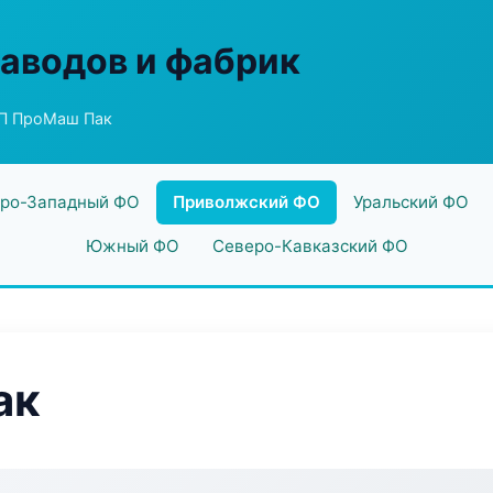
заводов и фабрик
П ПроМаш Пак
ро-Западный ФО
Приволжский ФО
Уральский ФО
Южный ФО
Северо-Кавказский ФО
ак