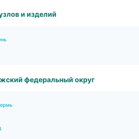
узлов и изделий
ень
лжский федеральный округ
Пермь
д