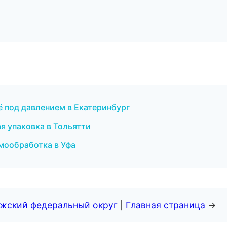
ьё под давлением в Екатеринбург
я упаковка в Тольятти
мообработка в Уфа
лжский федеральный округ
|
Главная страница
→