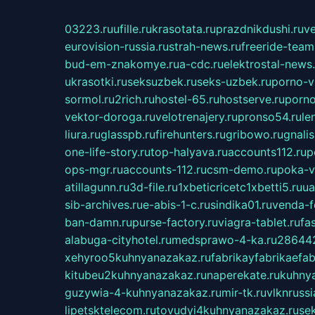
03223.ru
ufille.ru
krasotata.ru
prazdnikdushi.ru
v
eurovision-russia.ru
strah-news.ru
freeride-team
bud-em-znakomye.ru
a-cdc.ru
elektrostal-news.
ukrasotki.ru
seksuzbek.ru
seks-uzbek.ru
porno-v
sormol.ru
2rich.ru
hostel-65.ru
hostserve.ru
porno
vektor-doroga.ru
velotrenajery.ru
pronso54.ru
le
liura.ru
glasspb.ru
firehunters.ru
gribowo.ru
gnalis
one-life-story.ru
top-halyava.ru
accounts112.ru
p
ops-mgr.ru
accounts-112.ru
csm-demo.ru
poka-v
atillagunn.ru
3d-file.ru
1xbeticricetc1xbetti5.ru
ua
sib-archives.ru
e-abis-1-c.ru
sindika01.ru
venda-fe
ban-damn.ru
purse-factory.ru
viagra-tablet.ru
fa
alabuga-cityhotel.ru
medsprawo-4-ka.ru
286442
xehyroo5kuhnyanazakaz.ru
fabrikayfabrikaefab
kitubeu2kuhnyanazakaz.ru
naperekate.ru
kuhnya
guzywia-4-kuhnyanazakaz.ru
mir-tk.ru
vlknrussi
lipetsktelecom.ru
tovudyi4kuhnyanazakaz.ru
se