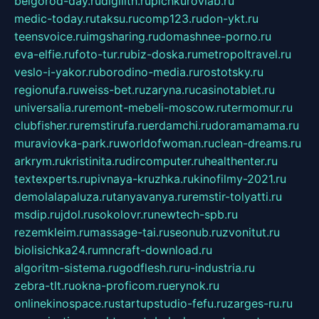
belgorod-day.ru
digilith.ru
pichkurovlab.ru
medic-today.ru
taksu.ru
comp123.ru
don-ykt.ru
teensvoice.ru
imgsharing.ru
domashnee-porno.ru
eva-elfie.ru
foto-tur.ru
biz-doska.ru
metropoltravel.ru
veslo-i-yakor.ru
borodino-media.ru
rostotsky.ru
regionufa.ru
weiss-bet.ru
zaryna.ru
casinotablet.ru
universalia.ru
remont-mebeli-moscow.ru
termomur.ru
clubfisher.ru
remstirufa.ru
erdamchi.ru
doramamama.ru
muraviovka-park.ru
worldofwoman.ru
clean-dreams.ru
arkrym.ru
kristinita.ru
dircomputer.ru
healthenter.ru
textexperts.ru
pivnaya-kruzhka.ru
kinofilmy-2021.ru
demolalapaluza.ru
tanyavanya.ru
remstir-tolyatti.ru
msdip.ru
jdol.ru
sokolovr.ru
newtech-spb.ru
rezemkleim.ru
massage-tai.ru
seonub.ru
zvonitut.ru
biolisichka24.ru
mncraft-download.ru
algoritm-sistema.ru
godflesh.ru
ru-industria.ru
zebra-tlt.ru
okna-proficom.ru
erynok.ru
onlinekinospace.ru
startupstudio-fefu.ru
zarges-ru.ru