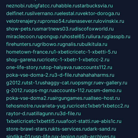
neznobi.ru
bigfatcc.ru
habble.ru
starbucksvia.ru
delfinet.ru
silvernano.ru
elestal.ru
vektor-doroga.ru
velotrenajery.ru
pronso54.ru
lenasever.ru
lovinskix.ru
show-pets.ru
smartnews03.ru
discofoxworld.ru
miraclecoon.ru
pongup.ru
hostel65.ru
liura.ru
glasspb.ru
firehunters.ru
gribowo.ru
gnalis.ru
bulkitula.ru
hometown-france.ru
1-xbeticricetc-1-xbetti-5.ru
shop-garena.ru
cricetc-1-xbetr-1-xbetcc-2.ru
one-life-story.ru
top-halyava.ru
accounts112.ru
poka-vse-doma-2.ru
3-d-file.ru
hahahaharms.ru
g2012.ru
tst-1.ru
shaggy-cat.ru
opsmgr.ru
ev-gallery.ru
g-2012.ru
ops-mgr.ru
accounts-112.ru
csm-demo.ru
poka-vse-doma2.ru
airgungames.ru
allseo-host.ru
tehosmotre.ru
varieta-yug.ru
cricetc1xbetr1xbetcc2.ru
raytor-d.ru
atillagunn.ru
3d-file.ru
1xbeticricetc1xbetti5.ru
uafoot-statti.ru
e-abis1c.ru
store-brawl-stars.ru
kts-services.ru
dark-sand.ru
sindika-01.ru
sp-life.ru
x-legion.ru
sib-archives.ru