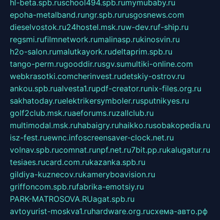
hl-beta.spb.ru
school494.spb.ru
mymubaby.ru
epoha-metalband.ru
ngr.spb.ru
rusgosnews.com
dieselvostok.ru
24hostel.msk.ru
w-dev.ru
f-ship.ru
regsmi.ru
filmnetwork.ru
malinasp.ru
kinosvin.ru
h2o-salon.ru
malutkayork.ru
deltaprim.spb.ru
tango-perm.ru
gooddir.ru
sgv.su
multiki-online.com
webkrasotki.com
cherinvest.ru
detskiy-ostrov.ru
ankou.spb.ru
alvesta1.ru
pdf-creator.ru
nix-files.org.ru
sakhatoday.ru
elektrikersymboler.ru
sputnikyes.ru
golf2club.msk.ru
aeforums.ru
zallclub.ru
multimodal.msk.ru
habaigry.ru
haikko.ru
sobakopedia.ru
isz-fest.ru
ewnc.info
screensaver-clock.net.ru
volnav.spb.ru
comnat.ru
npf.net.ru
7bit.pp.ru
kalugatur.ru
tesiaes.ru
card.com.ru
kazanka.spb.ru
gildiya-kuznecov.ru
kameryboavision.ru
griffoncom.spb.ru
fabrika-emotsiy.ru
PARK-MATROSOVA.RU
agat.spb.ru
avtoyurist-moskva1.ru
hardware.org.ru
схема-авто.рф