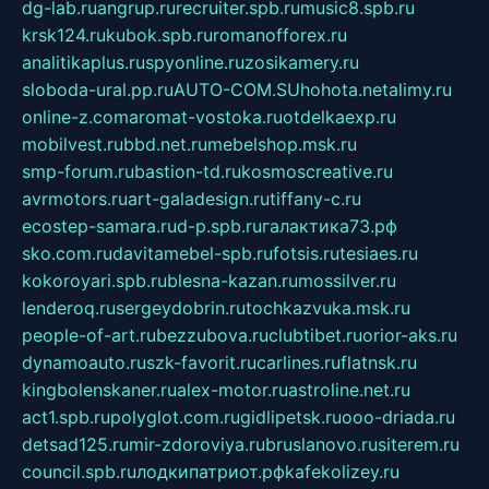
dg-lab.ru
angrup.ru
recruiter.spb.ru
music8.spb.ru
krsk124.ru
kubok.spb.ru
romanofforex.ru
analitikaplus.ru
spyonline.ru
zosikamery.ru
sloboda-ural.pp.ru
AUTO-COM.SU
hohota.net
alimy.ru
online-z.com
aromat-vostoka.ru
otdelkaexp.ru
mobilvest.ru
bbd.net.ru
mebelshop.msk.ru
smp-forum.ru
bastion-td.ru
kosmoscreative.ru
avrmotors.ru
art-galadesign.ru
tiffany-c.ru
ecostep-samara.ru
d-p.spb.ru
галактика73.рф
sko.com.ru
davitamebel-spb.ru
fotsis.ru
tesiaes.ru
kokoroyari.spb.ru
blesna-kazan.ru
mossilver.ru
lenderoq.ru
sergeydobrin.ru
tochkazvuka.msk.ru
people-of-art.ru
bezzubova.ru
clubtibet.ru
orior-aks.ru
dynamoauto.ru
szk-favorit.ru
carlines.ru
flatnsk.ru
kingbolenskaner.ru
alex-motor.ru
astroline.net.ru
act1.spb.ru
polyglot.com.ru
gidlipetsk.ru
ooo-driada.ru
detsad125.ru
mir-zdoroviya.ru
bruslanovo.ru
siterem.ru
council.spb.ru
лодкипатриот.рф
kafekolizey.ru