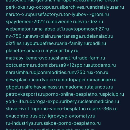
perk-oka.ru
g-octopus.ru
sibarchives.ru
andreislyusar.ru
naruto-x.ru
pursefactory.ru
tor-lyubov-i-grom.ru
spayderhed-2022.ru
movieone.ru
evro-dez.ru
webamator.ru
ma-absolut1.ru
avtopomosch27.ru
nv-750.ru
news-plain.ru
nertansaga.ru
delanalad.ru
dizfiles.ru
youtubefree.ru
aria-family.ru
roadli.ru
planeta-samara.ru
mysmartbuy.ru
matrasy-kemerovo.ru
ashanet.ru
trade-farm.ru
dotcustoms.ru
domizbrusa9x12spb.ru
autodamp.ru
narasimha.ru
djcommodities.ru
nv750.ru
x-ton.ru
newsplain.ru
cardvoice.ru
modopaper.ru
manunae.ru
gbget.ru
alfeihavsalnassr.ru
madoma.ru
tajuncos.ru
petrovkasports.ru
porno-online-besplatno.ru
splclub.ru
york-life.ru
doroga-expo.ru
ribery.ru
cleanmedicine.ru
slovar-ivrit.ru
porno-video-besplatno.ru
seks-365.ru
ovucontrol.ru
sloty-igrovyye-avtomaty.ru
ru-industriya.ru
russkoe-porno-besplatno.ru