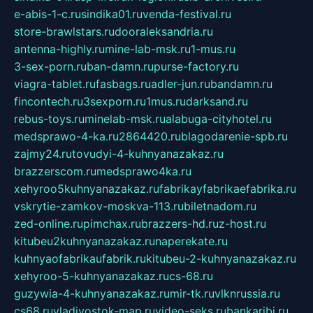
e-abis-1-c.ru
sindika01.ru
venda-festival.ru
store-brawlstars.ru
dooraleksandria.ru
antenna-highly.ru
mine-lab-msk.ru
1-mus.ru
3-sex-porn.ru
ban-damn.ru
purse-factory.ru
viagra-tablet.ru
fasbags.ru
adler-jun.ru
bandamn.ru
fincontech.ru
3sexporn.ru
1mus.ru
darksand.ru
rebus-toys.ru
minelab-msk.ru
alabuga-cityhotel.ru
medsprawo-4-ka.ru
2864420.ru
blagodarenie-spb.ru
zajmy24.ru
tovudyi-4-kuhnyanazakaz.ru
brazzerscom.ru
medsprawo4ka.ru
xehyroo5kuhnyanazakaz.ru
fabrikayfabrikaefabrika.ru
vskrytie-zamkov-moskva-113.ru
biletnadom.ru
zed-online.ru
pimchax.ru
brazzers-hd.ru
z-host.ru
kitubeu2kuhnyanazakaz.ru
naperekate.ru
kuhnyaofabrikaufabrik.ru
kitubeu-2-kuhnyanazakaz.ru
xehyroo-5-kuhnyanazakaz.ru
cs-68.ru
guzywia-4-kuhnyanazakaz.ru
mir-tk.ru
vlknrussia.ru
cs68.ru
vladivostok-map.ru
video-seks.ru
bankaribi.ru