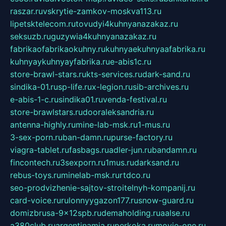
raszar.ru
vskrytie-zamkov-moskva113.ru
lipetsktelecom.ru
tovudyi4kuhnyanazakaz.ru
seksuzb.ru
guzywia4kuhnyanazakaz.ru
fabrikaofabrikaokuhny.ru
kuhnyaekuhnyaafabrika.ru
kuhnyaykuhnyayfabrika.ru
e-abis1c.ru
store-brawl-stars.ru
kts-services.ru
dark-sand.ru
sindika-01.ru
sp-life.ru
x-legion.ru
sib-archives.ru
e-abis-1-c.ru
sindika01.ru
venda-festival.ru
store-brawlstars.ru
dooraleksandria.ru
antenna-highly.ru
mine-lab-msk.ru
1-mus.ru
3-sex-porn.ru
ban-damn.ru
purse-factory.ru
viagra-tablet.ru
fasbags.ru
adler-jun.ru
bandamn.ru
fincontech.ru
3sexporn.ru
1mus.ru
darksand.ru
rebus-toys.ru
minelab-msk.ru
rtdco.ru
seo-prodvizhenie-sajtov-stroitelnyh-kompanij.ru
card-voice.ru
rulonnyygazon177.ru
snow-guard.ru
domizbrusa-9x12spb.ru
demaholding.ru
aalse.ru
a380club.ru
argentinamia.ru
perkoka.ru
movie-one.ru