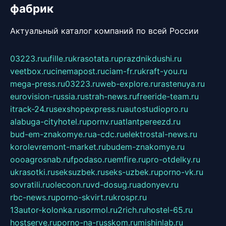
фабрик
Актуальный каталог компаний по всей России
03223.ru
ufille.ru
krasotata.ru
prazdnikdushi.ru
veetbox.ru
cinemapost.ru
ciam-fr.ru
kraft-you.ru
mega-press.ru
03223.ru
web-explore.ru
rastenuya.ru
eurovision-russia.ru
strah-news.ru
freeride-team.ru
itrack-24.ru
sexshopexpress.ru
autostudiopro.ru
alabuga-cityhotel.ru
pornv.ru
atlantpereezd.ru
bud-em-znakomye.ru
a-cdc.ru
elektrostal-news.ru
korolevremont-market.ru
budem-znakomye.ru
oooagrosnab.ru
fpodaso.ru
emfire.ru
pro-otdelky.ru
ukrasotki.ru
seksuzbek.ru
seks-uzbek.ru
porno-vk.ru
sovratili.ru
olecoon.ru
vd-dosug.ru
adonyev.ru
rbc-news.ru
porno-skvirt.ru
krospr.ru
13autor-kolonka.ru
sormol.ru
2rich.ru
hostel-65.ru
hostserve.ru
porno-na-russkom.ru
mishinlab.ru