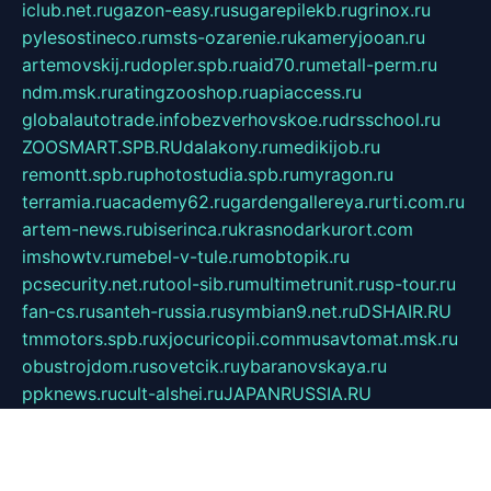
iclub.net.ru
gazon-easy.ru
sugarepilekb.ru
grinox.ru
pylesostineco.ru
msts-ozarenie.ru
kameryjooan.ru
artemovskij.ru
dopler.spb.ru
aid70.ru
metall-perm.ru
ndm.msk.ru
ratingzooshop.ru
apiaccess.ru
globalautotrade.info
bezverhovskoe.ru
drsschool.ru
ZOOSMART.SPB.RU
dalakony.ru
medikijob.ru
remontt.spb.ru
photostudia.spb.ru
myragon.ru
terramia.ru
academy62.ru
gardengallereya.ru
rti.com.ru
artem-news.ru
biserinca.ru
krasnodarkurort.com
imshowtv.ru
mebel-v-tule.ru
mobtopik.ru
pcsecurity.net.ru
tool-sib.ru
multimetrunit.ru
sp-tour.ru
fan-cs.ru
santeh-russia.ru
symbian9.net.ru
DSHAIR.RU
tmmotors.spb.ru
xjocuricopii.com
musavtomat.msk.ru
obustrojdom.ru
sovetcik.ru
ybaranovskaya.ru
ppknews.ru
cult-alshei.ru
JAPANRUSSIA.RU
proekciyamebel.ru
imper-finans.ru
rim.org.ru
glamourai.ru
brassminus.ru
zabor-pro.ru
ftn.pp.ru
dorogoe58.ru
laimengpacker.ru
kuzova-zapchasti.ru