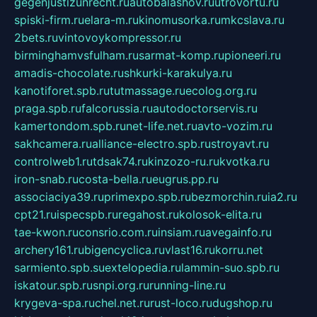
gegenjustizunrecht.ru
autobalashov.ru
utrovortu.ru
spiski-firm.ru
elara-m.ru
kinomusorka.ru
mkcslava.ru
2bets.ru
vintovoykompressor.ru
birminghamvsfulham.ru
sarmat-komp.ru
pioneeri.ru
amadis-chocolate.ru
shkurki-karakulya.ru
kanotiforet.spb.ru
tutmassage.ru
ecolog.org.ru
praga.spb.ru
falcorussia.ru
autodoctorservis.ru
kamertondom.spb.ru
net-life.net.ru
avto-vozim.ru
sakhcamera.ru
alliance-electro.spb.ru
stroyavt.ru
controlweb1.ru
tdsak74.ru
kinzozo-ru.ru
kvotka.ru
iron-snab.ru
costa-bella.ru
eugrus.pp.ru
associaciya39.ru
primexpo.spb.ru
bezmorchin.ru
ia2.ru
cpt21.ru
ispecspb.ru
regahost.ru
kolosok-elita.ru
tae-kwon.ru
consrio.com.ru
insiam.ru
avegainfo.ru
archery161.ru
bigencyclica.ru
vlast16.ru
korru.net
sarmiento.spb.su
extelopedia.ru
lammin-suo.spb.ru
iskatour.spb.ru
snpi.org.ru
running-line.ru
krygeva-spa.ru
chel.net.ru
rust-loco.ru
dugshop.ru