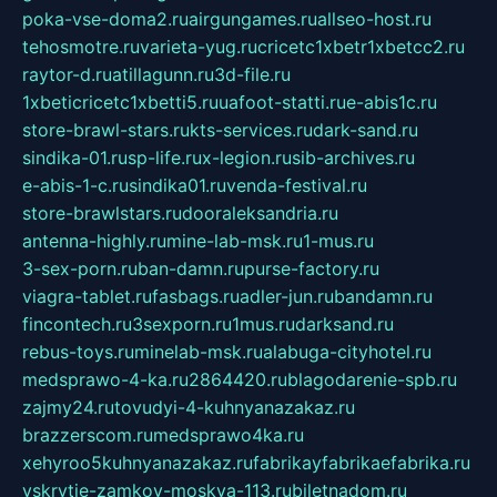
poka-vse-doma2.ru
airgungames.ru
allseo-host.ru
tehosmotre.ru
varieta-yug.ru
cricetc1xbetr1xbetcc2.ru
raytor-d.ru
atillagunn.ru
3d-file.ru
1xbeticricetc1xbetti5.ru
uafoot-statti.ru
e-abis1c.ru
store-brawl-stars.ru
kts-services.ru
dark-sand.ru
sindika-01.ru
sp-life.ru
x-legion.ru
sib-archives.ru
e-abis-1-c.ru
sindika01.ru
venda-festival.ru
store-brawlstars.ru
dooraleksandria.ru
antenna-highly.ru
mine-lab-msk.ru
1-mus.ru
3-sex-porn.ru
ban-damn.ru
purse-factory.ru
viagra-tablet.ru
fasbags.ru
adler-jun.ru
bandamn.ru
fincontech.ru
3sexporn.ru
1mus.ru
darksand.ru
rebus-toys.ru
minelab-msk.ru
alabuga-cityhotel.ru
medsprawo-4-ka.ru
2864420.ru
blagodarenie-spb.ru
zajmy24.ru
tovudyi-4-kuhnyanazakaz.ru
brazzerscom.ru
medsprawo4ka.ru
xehyroo5kuhnyanazakaz.ru
fabrikayfabrikaefabrika.ru
vskrytie-zamkov-moskva-113.ru
biletnadom.ru