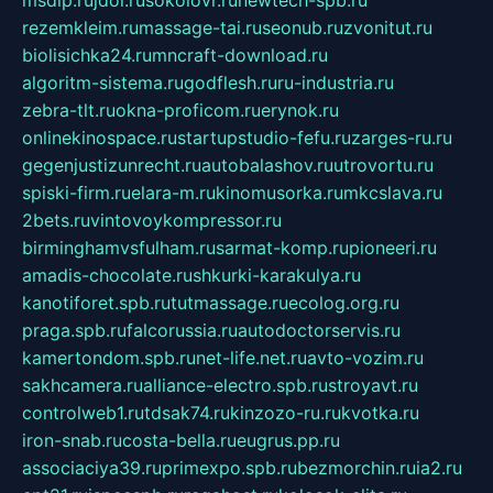
rezemkleim.ru
massage-tai.ru
seonub.ru
zvonitut.ru
biolisichka24.ru
mncraft-download.ru
algoritm-sistema.ru
godflesh.ru
ru-industria.ru
zebra-tlt.ru
okna-proficom.ru
erynok.ru
onlinekinospace.ru
startupstudio-fefu.ru
zarges-ru.ru
gegenjustizunrecht.ru
autobalashov.ru
utrovortu.ru
spiski-firm.ru
elara-m.ru
kinomusorka.ru
mkcslava.ru
2bets.ru
vintovoykompressor.ru
birminghamvsfulham.ru
sarmat-komp.ru
pioneeri.ru
amadis-chocolate.ru
shkurki-karakulya.ru
kanotiforet.spb.ru
tutmassage.ru
ecolog.org.ru
praga.spb.ru
falcorussia.ru
autodoctorservis.ru
kamertondom.spb.ru
net-life.net.ru
avto-vozim.ru
sakhcamera.ru
alliance-electro.spb.ru
stroyavt.ru
controlweb1.ru
tdsak74.ru
kinzozo-ru.ru
kvotka.ru
iron-snab.ru
costa-bella.ru
eugrus.pp.ru
associaciya39.ru
primexpo.spb.ru
bezmorchin.ru
ia2.ru