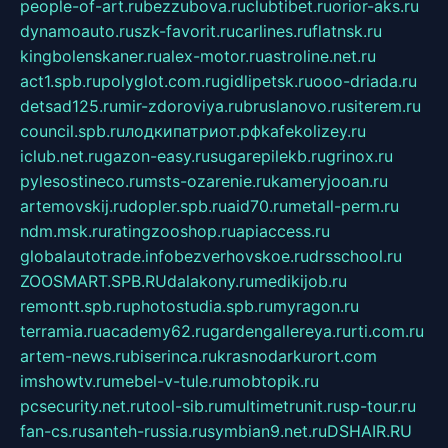
people-of-art.ru
bezzubova.ru
clubtibet.ru
orior-aks.ru
dynamoauto.ru
szk-favorit.ru
carlines.ru
flatnsk.ru
kingbolenskaner.ru
alex-motor.ru
astroline.net.ru
act1.spb.ru
polyglot.com.ru
gidlipetsk.ru
ooo-driada.ru
detsad125.ru
mir-zdoroviya.ru
bruslanovo.ru
siterem.ru
council.spb.ru
лодкипатриот.рф
kafekolizey.ru
iclub.net.ru
gazon-easy.ru
sugarepilekb.ru
grinox.ru
pylesostineco.ru
msts-ozarenie.ru
kameryjooan.ru
artemovskij.ru
dopler.spb.ru
aid70.ru
metall-perm.ru
ndm.msk.ru
ratingzooshop.ru
apiaccess.ru
globalautotrade.info
bezverhovskoe.ru
drsschool.ru
ZOOSMART.SPB.RU
dalakony.ru
medikijob.ru
remontt.spb.ru
photostudia.spb.ru
myragon.ru
terramia.ru
academy62.ru
gardengallereya.ru
rti.com.ru
artem-news.ru
biserinca.ru
krasnodarkurort.com
imshowtv.ru
mebel-v-tule.ru
mobtopik.ru
pcsecurity.net.ru
tool-sib.ru
multimetrunit.ru
sp-tour.ru
fan-cs.ru
santeh-russia.ru
symbian9.net.ru
DSHAIR.RU