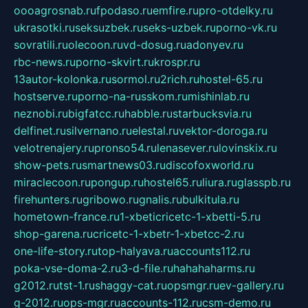
oooagrosnab.ru
fpodaso.ru
emfire.ru
pro-otdelky.ru
ukrasotki.ru
seksuzbek.ru
seks-uzbek.ru
porno-vk.ru
sovratili.ru
olecoon.ru
vd-dosug.ru
adonyev.ru
rbc-news.ru
porno-skvirt.ru
krospr.ru
13autor-kolonka.ru
sormol.ru
2rich.ru
hostel-65.ru
hostserve.ru
porno-na-russkom.ru
mishinlab.ru
neznobi.ru
bigfatcc.ru
habble.ru
starbucksvia.ru
delfinet.ru
silvernano.ru
elestal.ru
vektor-doroga.ru
velotrenajery.ru
pronso54.ru
lenasever.ru
lovinskix.ru
show-pets.ru
smartnews03.ru
discofoxworld.ru
miraclecoon.ru
pongup.ru
hostel65.ru
liura.ru
glasspb.ru
firehunters.ru
gribowo.ru
gnalis.ru
bulkitula.ru
hometown-france.ru
1-xbeticricetc-1-xbetti-5.ru
shop-garena.ru
cricetc-1-xbetr-1-xbetcc-2.ru
one-life-story.ru
top-halyava.ru
accounts112.ru
poka-vse-doma-2.ru
3-d-file.ru
hahahaharms.ru
g2012.ru
tst-1.ru
shaggy-cat.ru
opsmgr.ru
ev-gallery.ru
g-2012.ru
ops-mgr.ru
accounts-112.ru
csm-demo.ru