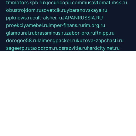
tmmotors.spb.ru
xjocuricopii.com
musavtomat.msk.ru
obustrojdom.ru
sovetcik.ru
ybaranovskaya.ru
ppknews.ru
cult-alshei.ru
JAPANRUSSIA.RU
proekciyamebel.ru
imper-finans.ru
rim.org.ru
glamourai.ru
brassminus.ru
zabor-pro.ru
ftn.pp.ru
dorogoe58.ru
laimengpacker.ru
kuzova-zapchasti.ru
sageerp.ru
taxodrom.ru
dsrazvitie.ru
hardcity.net.ru
ratinghomegames.ru
topservice25.ru
gubernyan.ru
gtglasslined.ru
ii4.ru
tssport.spb.ru
andorra24.com
blackwallstreet.ru
oboimos.ru
optim-doors.com.ru
ikuch.ru
nycr.org.ru
npa21.ru
vremya-ch.spb.ru
desert000.ru
ivtorgi.ru
ifiori.ru
catalog-statei.ru
dcv.org.ru
spetsmaster174.ru
ipkameryhiseeu.ru
dum26.ru
ruspol.spb.ru
fr-opendp.ru
kam-solnyshko.ru
cheyenne-arapaho.ru
sevzapmetal.spb.ru
ted-lapidus.spb.ru
parasite-eliminator.ru
sigma-complete.ru
modernworld.ru
dama-moda.ru
eholot-group.ru
sk-nvkz.ru
DRONGOLD.RU