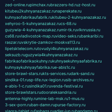
zed-online.ru
pimchax.ru
brazzers-hd.ru
z-host.ru
kitubeu2kuhnyanazakaz.ru
naperekate.ru
kuhnyaofabrikaufabrik.ru
kitubeu-2-kuhnyanazakaz.ru
xehyroo-5-kuhnyanazakaz.ru
cs-68.ru
guzywia-4-kuhnyanazakaz.ru
mir-tk.ru
vlknrussia.ru
cs68.ru
vladivostok-map.ru
video-seks.ru
bankaribi.ru
raszar.ru
vskrytie-zamkov-moskva113.ru
lipetsktelecom.ru
tovudyi4kuhnyanazakaz.ru
seksuzb.ru
guzywia4kuhnyanazakaz.ru
fabrikaofabrikaokuhny.ru
kuhnyaekuhnyaafabrika.ru
kuhnyaykuhnyayfabrika.ru
e-abis1c.ru
store-brawl-stars.ru
kts-services.ru
dark-sand.ru
sindika-01.ru
sp-life.ru
x-legion.ru
sib-archives.ru
e-abis-1-c.ru
sindika01.ru
venda-festival.ru
store-brawlstars.ru
dooraleksandria.ru
antenna-highly.ru
mine-lab-msk.ru
1-mus.ru
3-sex-porn.ru
ban-damn.ru
purse-factory.ru
viagra-tablet.ru
fasbags.ru
adler-jun.ru
bandamn.ru