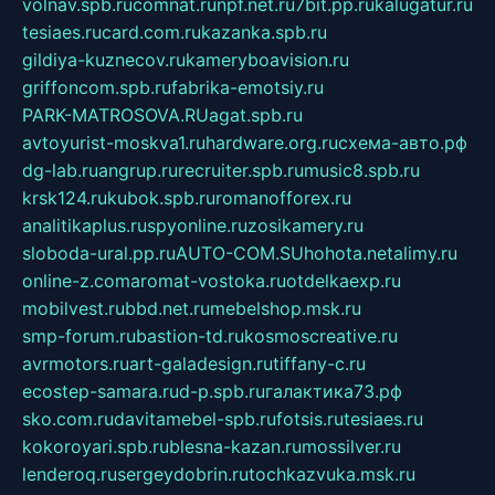
volnav.spb.ru
comnat.ru
npf.net.ru
7bit.pp.ru
kalugatur.ru
tesiaes.ru
card.com.ru
kazanka.spb.ru
gildiya-kuznecov.ru
kameryboavision.ru
griffoncom.spb.ru
fabrika-emotsiy.ru
PARK-MATROSOVA.RU
agat.spb.ru
avtoyurist-moskva1.ru
hardware.org.ru
схема-авто.рф
dg-lab.ru
angrup.ru
recruiter.spb.ru
music8.spb.ru
krsk124.ru
kubok.spb.ru
romanofforex.ru
analitikaplus.ru
spyonline.ru
zosikamery.ru
sloboda-ural.pp.ru
AUTO-COM.SU
hohota.net
alimy.ru
online-z.com
aromat-vostoka.ru
otdelkaexp.ru
mobilvest.ru
bbd.net.ru
mebelshop.msk.ru
smp-forum.ru
bastion-td.ru
kosmoscreative.ru
avrmotors.ru
art-galadesign.ru
tiffany-c.ru
ecostep-samara.ru
d-p.spb.ru
галактика73.рф
sko.com.ru
davitamebel-spb.ru
fotsis.ru
tesiaes.ru
kokoroyari.spb.ru
blesna-kazan.ru
mossilver.ru
lenderoq.ru
sergeydobrin.ru
tochkazvuka.msk.ru