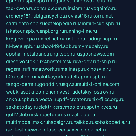
cpt21.ru
ispecspb.ru
regahost.ru
kolosok-elita.ru
tae-kwon.ru
consrio.com.ru
insiam.ru
avegainfo.ru
archery161.ru
bigencyclica.ru
vlast16.ru
korru.net
sarmiento.spb.su
extelopedia.ru
lammin-suo.spb.ru
iskatour.spb.ru
snpi.org.ru
running-line.ru
krygeva-spa.ru
chel.net.ru
rust-loco.ru
dugshop.ru
hl-beta.spb.ru
school494.spb.ru
mymubaby.ru
epoha-metalband.ru
ngr.spb.ru
rusgosnews.com
dieselvostok.ru
24hostel.msk.ru
w-dev.ru
f-ship.ru
regsmi.ru
filmnetwork.ru
malinasp.ru
kinosvin.ru
h2o-salon.ru
malutkayork.ru
deltaprim.spb.ru
tango-perm.ru
gooddir.ru
sgv.su
multiki-online.com
webkrasotki.com
cherinvest.ru
detskiy-ostrov.ru
ankou.spb.ru
alvesta1.ru
pdf-creator.ru
nix-files.org.ru
sakhatoday.ru
elektrikersymboler.ru
sputnikyes.ru
golf2club.msk.ru
aeforums.ru
zallclub.ru
multimodal.msk.ru
habaigry.ru
haikko.ru
sobakopedia.ru
isz-fest.ru
ewnc.info
screensaver-clock.net.ru