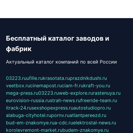
Бесплатный каталог заводов и
фабрик
Актуальный каталог компаний по всей России
03223.ru
ufille.ru
krasotata.ru
prazdnikdushi.ru
veetbox.ru
cinemapost.ru
ciam-fr.ru
kraft-you.ru
mega-press.ru
03223.ru
web-explore.ru
rastenuya.ru
eurovision-russia.ru
strah-news.ru
freeride-team.ru
itrack-24.ru
sexshopexpress.ru
autostudiopro.ru
alabuga-cityhotel.ru
pornv.ru
atlantpereezd.ru
bud-em-znakomye.ru
a-cdc.ru
elektrostal-news.ru
korolevremont-market.ru
budem-znakomye.ru