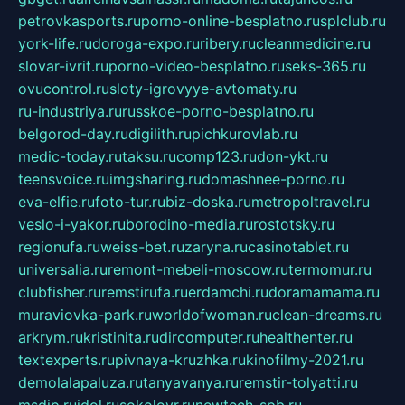
petrovkasports.ru
porno-online-besplatno.ru
splclub.ru
york-life.ru
doroga-expo.ru
ribery.ru
cleanmedicine.ru
slovar-ivrit.ru
porno-video-besplatno.ru
seks-365.ru
ovucontrol.ru
sloty-igrovyye-avtomaty.ru
ru-industriya.ru
russkoe-porno-besplatno.ru
belgorod-day.ru
digilith.ru
pichkurovlab.ru
medic-today.ru
taksu.ru
comp123.ru
don-ykt.ru
teensvoice.ru
imgsharing.ru
domashnee-porno.ru
eva-elfie.ru
foto-tur.ru
biz-doska.ru
metropoltravel.ru
veslo-i-yakor.ru
borodino-media.ru
rostotsky.ru
regionufa.ru
weiss-bet.ru
zaryna.ru
casinotablet.ru
universalia.ru
remont-mebeli-moscow.ru
termomur.ru
clubfisher.ru
remstirufa.ru
erdamchi.ru
doramamama.ru
muraviovka-park.ru
worldofwoman.ru
clean-dreams.ru
arkrym.ru
kristinita.ru
dircomputer.ru
healthenter.ru
textexperts.ru
pivnaya-kruzhka.ru
kinofilmy-2021.ru
demolalapaluza.ru
tanyavanya.ru
remstir-tolyatti.ru
msdip.ru
jdol.ru
sokolovr.ru
newtech-spb.ru