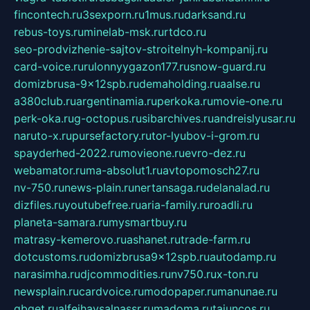
fincontech.ru
3sexporn.ru
1mus.ru
darksand.ru
rebus-toys.ru
minelab-msk.ru
rtdco.ru
seo-prodvizhenie-sajtov-stroitelnyh-kompanij.ru
card-voice.ru
rulonnyygazon177.ru
snow-guard.ru
domizbrusa-9x12spb.ru
demaholding.ru
aalse.ru
a380club.ru
argentinamia.ru
perkoka.ru
movie-one.ru
perk-oka.ru
g-octopus.ru
sibarchives.ru
andreislyusar.ru
naruto-x.ru
pursefactory.ru
tor-lyubov-i-grom.ru
spayderhed-2022.ru
movieone.ru
evro-dez.ru
webamator.ru
ma-absolut1.ru
avtopomosch27.ru
nv-750.ru
news-plain.ru
nertansaga.ru
delanalad.ru
dizfiles.ru
youtubefree.ru
aria-family.ru
roadli.ru
planeta-samara.ru
mysmartbuy.ru
matrasy-kemerovo.ru
ashanet.ru
trade-farm.ru
dotcustoms.ru
domizbrusa9x12spb.ru
autodamp.ru
narasimha.ru
djcommodities.ru
nv750.ru
x-ton.ru
newsplain.ru
cardvoice.ru
modopaper.ru
manunae.ru
gbget.ru
alfeihavsalnassr.ru
madoma.ru
tajuncos.ru