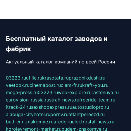
Бесплатный каталог заводов и
фабрик
Актуальный каталог компаний по всей России
03223.ru
ufille.ru
krasotata.ru
prazdnikdushi.ru
veetbox.ru
cinemapost.ru
ciam-fr.ru
kraft-you.ru
mega-press.ru
03223.ru
web-explore.ru
rastenuya.ru
eurovision-russia.ru
strah-news.ru
freeride-team.ru
itrack-24.ru
sexshopexpress.ru
autostudiopro.ru
alabuga-cityhotel.ru
pornv.ru
atlantpereezd.ru
bud-em-znakomye.ru
a-cdc.ru
elektrostal-news.ru
korolevremont-market.ru
budem-znakomye.ru