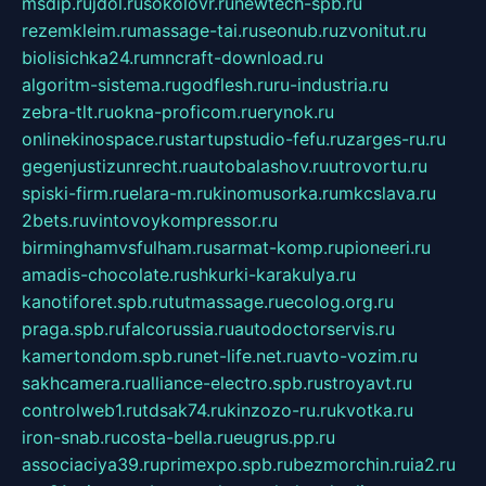
msdip.ru
jdol.ru
sokolovr.ru
newtech-spb.ru
rezemkleim.ru
massage-tai.ru
seonub.ru
zvonitut.ru
biolisichka24.ru
mncraft-download.ru
algoritm-sistema.ru
godflesh.ru
ru-industria.ru
zebra-tlt.ru
okna-proficom.ru
erynok.ru
onlinekinospace.ru
startupstudio-fefu.ru
zarges-ru.ru
gegenjustizunrecht.ru
autobalashov.ru
utrovortu.ru
spiski-firm.ru
elara-m.ru
kinomusorka.ru
mkcslava.ru
2bets.ru
vintovoykompressor.ru
birminghamvsfulham.ru
sarmat-komp.ru
pioneeri.ru
amadis-chocolate.ru
shkurki-karakulya.ru
kanotiforet.spb.ru
tutmassage.ru
ecolog.org.ru
praga.spb.ru
falcorussia.ru
autodoctorservis.ru
kamertondom.spb.ru
net-life.net.ru
avto-vozim.ru
sakhcamera.ru
alliance-electro.spb.ru
stroyavt.ru
controlweb1.ru
tdsak74.ru
kinzozo-ru.ru
kvotka.ru
iron-snab.ru
costa-bella.ru
eugrus.pp.ru
associaciya39.ru
primexpo.spb.ru
bezmorchin.ru
ia2.ru