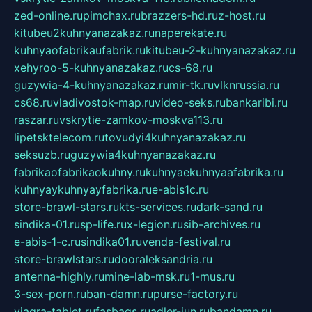
zed-online.ru
pimchax.ru
brazzers-hd.ru
z-host.ru
kitubeu2kuhnyanazakaz.ru
naperekate.ru
kuhnyaofabrikaufabrik.ru
kitubeu-2-kuhnyanazakaz.ru
xehyroo-5-kuhnyanazakaz.ru
cs-68.ru
guzywia-4-kuhnyanazakaz.ru
mir-tk.ru
vlknrussia.ru
cs68.ru
vladivostok-map.ru
video-seks.ru
bankaribi.ru
raszar.ru
vskrytie-zamkov-moskva113.ru
lipetsktelecom.ru
tovudyi4kuhnyanazakaz.ru
seksuzb.ru
guzywia4kuhnyanazakaz.ru
fabrikaofabrikaokuhny.ru
kuhnyaekuhnyaafabrika.ru
kuhnyaykuhnyayfabrika.ru
e-abis1c.ru
store-brawl-stars.ru
kts-services.ru
dark-sand.ru
sindika-01.ru
sp-life.ru
x-legion.ru
sib-archives.ru
e-abis-1-c.ru
sindika01.ru
venda-festival.ru
store-brawlstars.ru
dooraleksandria.ru
antenna-highly.ru
mine-lab-msk.ru
1-mus.ru
3-sex-porn.ru
ban-damn.ru
purse-factory.ru
viagra-tablet.ru
fasbags.ru
adler-jun.ru
bandamn.ru