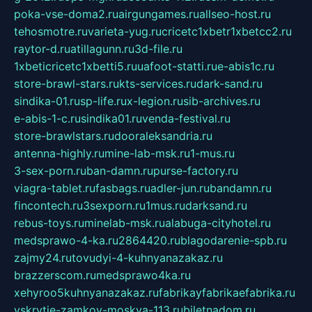
poka-vse-doma2.ru
airgungames.ru
allseo-host.ru
tehosmotre.ru
varieta-yug.ru
cricetc1xbetr1xbetcc2.ru
raytor-d.ru
atillagunn.ru
3d-file.ru
1xbeticricetc1xbetti5.ru
uafoot-statti.ru
e-abis1c.ru
store-brawl-stars.ru
kts-services.ru
dark-sand.ru
sindika-01.ru
sp-life.ru
x-legion.ru
sib-archives.ru
e-abis-1-c.ru
sindika01.ru
venda-festival.ru
store-brawlstars.ru
dooraleksandria.ru
antenna-highly.ru
mine-lab-msk.ru
1-mus.ru
3-sex-porn.ru
ban-damn.ru
purse-factory.ru
viagra-tablet.ru
fasbags.ru
adler-jun.ru
bandamn.ru
fincontech.ru
3sexporn.ru
1mus.ru
darksand.ru
rebus-toys.ru
minelab-msk.ru
alabuga-cityhotel.ru
medsprawo-4-ka.ru
2864420.ru
blagodarenie-spb.ru
zajmy24.ru
tovudyi-4-kuhnyanazakaz.ru
brazzerscom.ru
medsprawo4ka.ru
xehyroo5kuhnyanazakaz.ru
fabrikayfabrikaefabrika.ru
vskrytie-zamkov-moskva-113.ru
biletnadom.ru