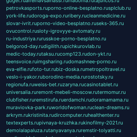
gbget.ru
alfeihavsalnassr.ru
madoma.ru
tajuncos.ru
petrovkasports.ru
porno-online-besplatno.ru
splclub.ru
york-life.ru
doroga-expo.ru
ribery.ru
cleanmedicine.ru
slovar-ivrit.ru
porno-video-besplatno.ru
seks-365.ru
ovucontrol.ru
sloty-igrovyye-avtomaty.ru
ru-industriya.ru
russkoe-porno-besplatno.ru
belgorod-day.ru
digilith.ru
pichkurovlab.ru
medic-today.ru
taksu.ru
comp123.ru
don-ykt.ru
teensvoice.ru
imgsharing.ru
domashnee-porno.ru
eva-elfie.ru
foto-tur.ru
biz-doska.ru
metropoltravel.ru
veslo-i-yakor.ru
borodino-media.ru
rostotsky.ru
regionufa.ru
weiss-bet.ru
zaryna.ru
casinotablet.ru
universalia.ru
remont-mebeli-moscow.ru
termomur.ru
clubfisher.ru
remstirufa.ru
erdamchi.ru
doramamama.ru
muraviovka-park.ru
worldofwoman.ru
clean-dreams.ru
arkrym.ru
kristinita.ru
dircomputer.ru
healthenter.ru
textexperts.ru
pivnaya-kruzhka.ru
kinofilmy-2021.ru
demolalapaluza.ru
tanyavanya.ru
remstir-tolyatti.ru