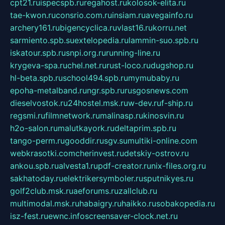
cpt21.ru
ispecspb.ru
regahost.ru
kolosok-elita.ru
tae-kwon.ru
consrio.com.ru
insiam.ru
avegainfo.ru
archery161.ru
bigencyclica.ru
vlast16.ru
korru.net
sarmiento.spb.su
extelopedia.ru
lammin-suo.spb.ru
iskatour.spb.ru
snpi.org.ru
running-line.ru
krygeva-spa.ru
chel.net.ru
rust-loco.ru
dugshop.ru
hl-beta.spb.ru
school494.spb.ru
mymubaby.ru
epoha-metalband.ru
ngr.spb.ru
rusgosnews.com
dieselvostok.ru
24hostel.msk.ru
w-dev.ru
f-ship.ru
regsmi.ru
filmnetwork.ru
malinasp.ru
kinosvin.ru
h2o-salon.ru
malutkayork.ru
deltaprim.spb.ru
tango-perm.ru
gooddir.ru
sgv.su
multiki-online.com
webkrasotki.com
cherinvest.ru
detskiy-ostrov.ru
ankou.spb.ru
alvesta1.ru
pdf-creator.ru
nix-files.org.ru
sakhatoday.ru
elektrikersymboler.ru
sputnikyes.ru
golf2club.msk.ru
aeforums.ru
zallclub.ru
multimodal.msk.ru
habaigry.ru
haikko.ru
sobakopedia.ru
isz-fest.ru
ewnc.info
screensaver-clock.net.ru