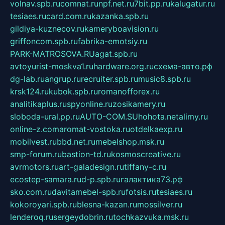
volnav.spb.ru
comnat.ru
npf.net.ru
7bit.pp.ru
kalugatur.ru
tesiaes.ru
card.com.ru
kazanka.spb.ru
gildiya-kuznecov.ru
kameryboavision.ru
griffoncom.spb.ru
fabrika-emotsiy.ru
PARK-MATROSOVA.RU
agat.spb.ru
avtoyurist-moskva1.ru
hardware.org.ru
схема-авто.рф
dg-lab.ru
angrup.ru
recruiter.spb.ru
music8.spb.ru
krsk124.ru
kubok.spb.ru
romanofforex.ru
analitikaplus.ru
spyonline.ru
zosikamery.ru
sloboda-ural.pp.ru
AUTO-COM.SU
hohota.net
alimy.ru
online-z.com
aromat-vostoka.ru
otdelkaexp.ru
mobilvest.ru
bbd.net.ru
mebelshop.msk.ru
smp-forum.ru
bastion-td.ru
kosmoscreative.ru
avrmotors.ru
art-galadesign.ru
tiffany-c.ru
ecostep-samara.ru
d-p.spb.ru
галактика73.рф
sko.com.ru
davitamebel-spb.ru
fotsis.ru
tesiaes.ru
kokoroyari.spb.ru
blesna-kazan.ru
mossilver.ru
lenderoq.ru
sergeydobrin.ru
tochkazvuka.msk.ru