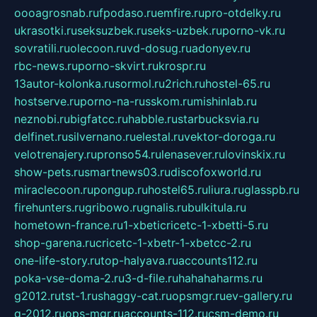
oooagrosnab.ru
fpodaso.ru
emfire.ru
pro-otdelky.ru
ukrasotki.ru
seksuzbek.ru
seks-uzbek.ru
porno-vk.ru
sovratili.ru
olecoon.ru
vd-dosug.ru
adonyev.ru
rbc-news.ru
porno-skvirt.ru
krospr.ru
13autor-kolonka.ru
sormol.ru
2rich.ru
hostel-65.ru
hostserve.ru
porno-na-russkom.ru
mishinlab.ru
neznobi.ru
bigfatcc.ru
habble.ru
starbucksvia.ru
delfinet.ru
silvernano.ru
elestal.ru
vektor-doroga.ru
velotrenajery.ru
pronso54.ru
lenasever.ru
lovinskix.ru
show-pets.ru
smartnews03.ru
discofoxworld.ru
miraclecoon.ru
pongup.ru
hostel65.ru
liura.ru
glasspb.ru
firehunters.ru
gribowo.ru
gnalis.ru
bulkitula.ru
hometown-france.ru
1-xbeticricetc-1-xbetti-5.ru
shop-garena.ru
cricetc-1-xbetr-1-xbetcc-2.ru
one-life-story.ru
top-halyava.ru
accounts112.ru
poka-vse-doma-2.ru
3-d-file.ru
hahahaharms.ru
g2012.ru
tst-1.ru
shaggy-cat.ru
opsmgr.ru
ev-gallery.ru
g-2012.ru
ops-mgr.ru
accounts-112.ru
csm-demo.ru