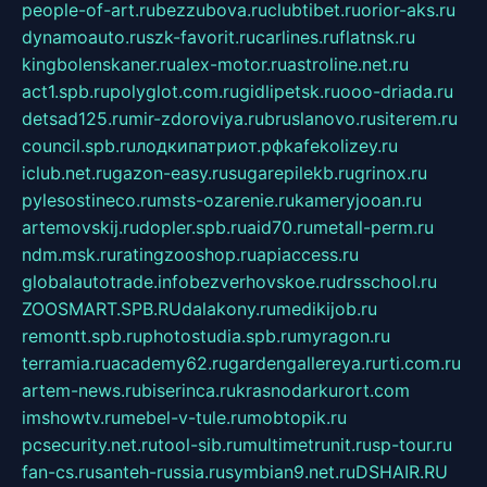
people-of-art.ru
bezzubova.ru
clubtibet.ru
orior-aks.ru
dynamoauto.ru
szk-favorit.ru
carlines.ru
flatnsk.ru
kingbolenskaner.ru
alex-motor.ru
astroline.net.ru
act1.spb.ru
polyglot.com.ru
gidlipetsk.ru
ooo-driada.ru
detsad125.ru
mir-zdoroviya.ru
bruslanovo.ru
siterem.ru
council.spb.ru
лодкипатриот.рф
kafekolizey.ru
iclub.net.ru
gazon-easy.ru
sugarepilekb.ru
grinox.ru
pylesostineco.ru
msts-ozarenie.ru
kameryjooan.ru
artemovskij.ru
dopler.spb.ru
aid70.ru
metall-perm.ru
ndm.msk.ru
ratingzooshop.ru
apiaccess.ru
globalautotrade.info
bezverhovskoe.ru
drsschool.ru
ZOOSMART.SPB.RU
dalakony.ru
medikijob.ru
remontt.spb.ru
photostudia.spb.ru
myragon.ru
terramia.ru
academy62.ru
gardengallereya.ru
rti.com.ru
artem-news.ru
biserinca.ru
krasnodarkurort.com
imshowtv.ru
mebel-v-tule.ru
mobtopik.ru
pcsecurity.net.ru
tool-sib.ru
multimetrunit.ru
sp-tour.ru
fan-cs.ru
santeh-russia.ru
symbian9.net.ru
DSHAIR.RU