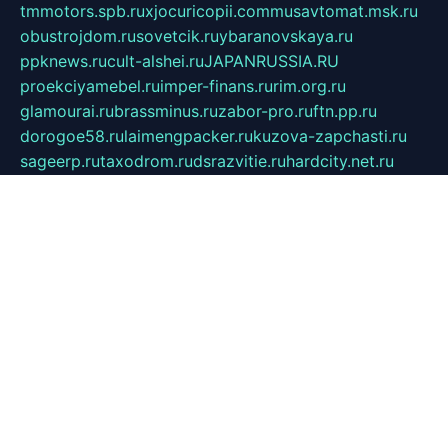
tmmotors.spb.ru
xjocuricopii.com
musavtomat.msk.ru
obustrojdom.ru
sovetcik.ru
ybaranovskaya.ru
ppknews.ru
cult-alshei.ru
JAPANRUSSIA.RU
proekciyamebel.ru
imper-finans.ru
rim.org.ru
glamourai.ru
brassminus.ru
zabor-pro.ru
ftn.pp.ru
dorogoe58.ru
laimengpacker.ru
kuzova-zapchasti.ru
sageerp.ru
taxodrom.ru
dsrazvitie.ru
hardcity.net.ru
ratinghomegames.ru
topservice25.ru
gubernyan.ru
gtglasslined.ru
ii4.ru
tssport.spb.ru
andorra24.com
blackwallstreet.ru
oboimos.ru
optim-doors.com.ru
ikuch.ru
nycr.org.ru
npa21.ru
vremya-ch.spb.ru
desert000.ru
ivtorgi.ru
ifiori.ru
catalog-statei.ru
dcv.org.ru
spetsmaster174.ru
ipkameryhiseeu.ru
dum26.ru
ruspol.spb.ru
fr-opendp.ru
kam-solnyshko.ru
cheyenne-arapaho.ru
sevzapmetal.spb.ru
ted-lapidus.spb.ru
parasite-eliminator.ru
sigma-complete.ru
modernworld.ru
dama-moda.ru
eholot-group.ru
sk-nvkz.ru
DRONGOLD.RU