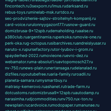
fincontech.ru
3sexporn.ru
1mus.ru
darksand.ru
rebus-toys.ru
minelab-msk.ru
rtdco.ru
seo-prodvizhenie-sajtov-stroitelnyh-kompanij.ru
card-voice.ru
rulonnyygazon177.ru
snow-guard.ru
domizbrusa-9x12spb.ru
demaholding.ru
aalse.ru
a380club.ru
argentinamia.ru
perkoka.ru
movie-one.ru
perk-oka.ru
g-octopus.ru
sibarchives.ru
andreislyusar.ru
naruto-x.ru
pursefactory.ru
tor-lyubov-i-grom.ru
spayderhed-2022.ru
movieone.ru
evro-dez.ru
webamator.ru
ma-absolut1.ru
avtopomosch27.ru
nv-750.ru
news-plain.ru
nertansaga.ru
delanalad.ru
dizfiles.ru
youtubefree.ru
aria-family.ru
roadli.ru
planeta-samara.ru
mysmartbuy.ru
matrasy-kemerovo.ru
ashanet.ru
trade-farm.ru
dotcustoms.ru
domizbrusa9x12spb.ru
autodamp.ru
narasimha.ru
djcommodities.ru
nv750.ru
x-ton.ru
newsplain.ru
cardvoice.ru
modopaper.ru
manunae.ru