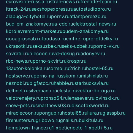
eurovision-russia.ru
strah-news.ru
freeride-team.ru
itrack-24.ru
sexshopexpress.ru
autostudiopro.ru
alabuga-cityhotel.ru
pornv.ru
atlantpereezd.ru
bud-em-znakomye.ru
a-cdc.ru
elektrostal-news.ru
korolevremont-market.ru
budem-znakomye.ru
oooagrosnab.ru
fpodaso.ru
emfire.ru
pro-otdelky.ru
ukrasotki.ru
seksuzbek.ru
seks-uzbek.ru
porno-vk.ru
sovratili.ru
olecoon.ru
vd-dosug.ru
adonyev.ru
rbc-news.ru
porno-skvirt.ru
krospr.ru
13autor-kolonka.ru
sormol.ru
2rich.ru
hostel-65.ru
hostserve.ru
porno-na-russkom.ru
mishinlab.ru
neznobi.ru
bigfatcc.ru
habble.ru
starbucksvia.ru
delfinet.ru
silvernano.ru
elestal.ru
vektor-doroga.ru
velotrenajery.ru
pronso54.ru
lenasever.ru
lovinskix.ru
show-pets.ru
smartnews03.ru
discofoxworld.ru
miraclecoon.ru
pongup.ru
hostel65.ru
liura.ru
glasspb.ru
firehunters.ru
gribowo.ru
gnalis.ru
bulkitula.ru
hometown-france.ru
1-xbeticricetc-1-xbetti-5.ru