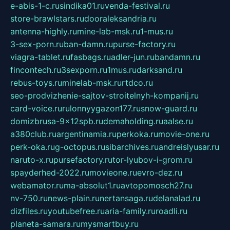
e-abis-1-c.ru
sindika01.ru
venda-festival.ru
store-brawlstars.ru
dooraleksandria.ru
antenna-highly.ru
mine-lab-msk.ru
1-mus.ru
3-sex-porn.ru
ban-damn.ru
purse-factory.ru
viagra-tablet.ru
fasbags.ru
adler-jun.ru
bandamn.ru
fincontech.ru
3sexporn.ru
1mus.ru
darksand.ru
rebus-toys.ru
minelab-msk.ru
rtdco.ru
seo-prodvizhenie-sajtov-stroitelnyh-kompanij.ru
card-voice.ru
rulonnyygazon177.ru
snow-guard.ru
domizbrusa-9x12spb.ru
demaholding.ru
aalse.ru
a380club.ru
argentinamia.ru
perkoka.ru
movie-one.ru
perk-oka.ru
g-octopus.ru
sibarchives.ru
andreislyusar.ru
naruto-x.ru
pursefactory.ru
tor-lyubov-i-grom.ru
spayderhed-2022.ru
movieone.ru
evro-dez.ru
webamator.ru
ma-absolut1.ru
avtopomosch27.ru
nv-750.ru
news-plain.ru
nertansaga.ru
delanalad.ru
dizfiles.ru
youtubefree.ru
aria-family.ru
roadli.ru
planeta-samara.ru
mysmartbuy.ru