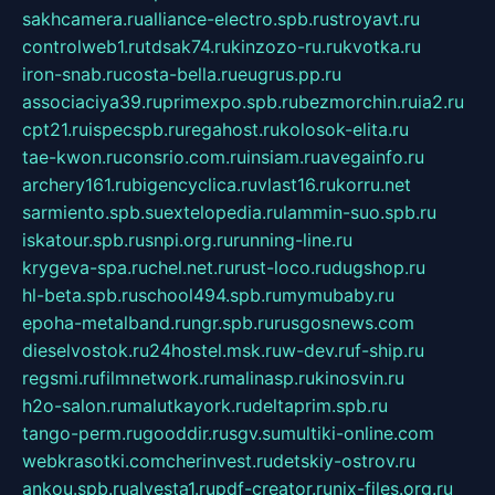
sakhcamera.ru
alliance-electro.spb.ru
stroyavt.ru
controlweb1.ru
tdsak74.ru
kinzozo-ru.ru
kvotka.ru
iron-snab.ru
costa-bella.ru
eugrus.pp.ru
associaciya39.ru
primexpo.spb.ru
bezmorchin.ru
ia2.ru
cpt21.ru
ispecspb.ru
regahost.ru
kolosok-elita.ru
tae-kwon.ru
consrio.com.ru
insiam.ru
avegainfo.ru
archery161.ru
bigencyclica.ru
vlast16.ru
korru.net
sarmiento.spb.su
extelopedia.ru
lammin-suo.spb.ru
iskatour.spb.ru
snpi.org.ru
running-line.ru
krygeva-spa.ru
chel.net.ru
rust-loco.ru
dugshop.ru
hl-beta.spb.ru
school494.spb.ru
mymubaby.ru
epoha-metalband.ru
ngr.spb.ru
rusgosnews.com
dieselvostok.ru
24hostel.msk.ru
w-dev.ru
f-ship.ru
regsmi.ru
filmnetwork.ru
malinasp.ru
kinosvin.ru
h2o-salon.ru
malutkayork.ru
deltaprim.spb.ru
tango-perm.ru
gooddir.ru
sgv.su
multiki-online.com
webkrasotki.com
cherinvest.ru
detskiy-ostrov.ru
ankou.spb.ru
alvesta1.ru
pdf-creator.ru
nix-files.org.ru