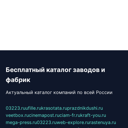
Бесплатный каталог заводов и
фабрик
Актуальный каталог компаний по всей России
03223.ru
ufille.ru
krasotata.ru
prazdnikdushi.ru
veetbox.ru
cinemapost.ru
ciam-fr.ru
kraft-you.ru
mega-press.ru
03223.ru
web-explore.ru
rastenuya.ru