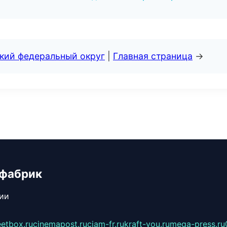
ский федеральный округ
|
Главная страница
→
 фабрик
сии
eetbox.ru
cinemapost.ru
ciam-fr.ru
kraft-you.ru
mega-press.ru