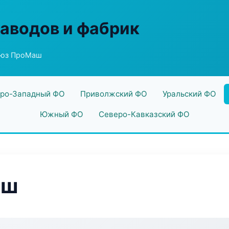
заводов и фабрик
оюз ПроМаш
ро-Западный ФО
Приволжский ФО
Уральский ФО
Южный ФО
Северо-Кавказский ФО
аш