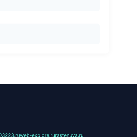
03223.ru
web-explore.ru
rastenuya.ru