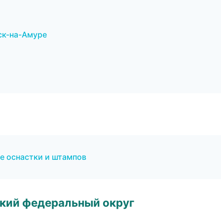
ск-на-Амуре
е оснастки и штампов
ский федеральный округ