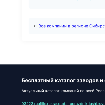
←
Все компании в регионе Сибир
Бесплатный каталог заводов и
Актуальный каталог компаний по всей Рос
03223.ru
ufille.ru
krasotata.ru
prazdnikdushi.ru
v