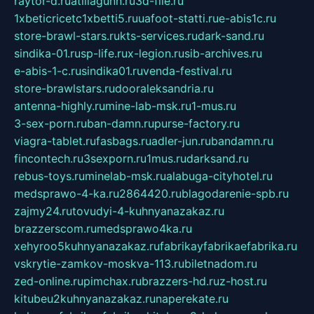
raytor-d.ru
atillagunn.ru
3d-file.ru
1xbeticricetc1xbetti5.ru
uafoot-statti.ru
e-abis1c.ru
store-brawl-stars.ru
kts-services.ru
dark-sand.ru
sindika-01.ru
sp-life.ru
x-legion.ru
sib-archives.ru
e-abis-1-c.ru
sindika01.ru
venda-festival.ru
store-brawlstars.ru
dooraleksandria.ru
antenna-highly.ru
mine-lab-msk.ru
1-mus.ru
3-sex-porn.ru
ban-damn.ru
purse-factory.ru
viagra-tablet.ru
fasbags.ru
adler-jun.ru
bandamn.ru
fincontech.ru
3sexporn.ru
1mus.ru
darksand.ru
rebus-toys.ru
minelab-msk.ru
alabuga-cityhotel.ru
medsprawo-4-ka.ru
2864420.ru
blagodarenie-spb.ru
zajmy24.ru
tovudyi-4-kuhnyanazakaz.ru
brazzerscom.ru
medsprawo4ka.ru
xehyroo5kuhnyanazakaz.ru
fabrikayfabrikaefabrika.ru
vskrytie-zamkov-moskva-113.ru
biletnadom.ru
zed-online.ru
pimchax.ru
brazzers-hd.ru
z-host.ru
kitubeu2kuhnyanazakaz.ru
naperekate.ru