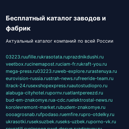
Бесплатный каталог заводов и
фабрик
Актуальный каталог компаний по всей России
03223.ru
ufille.ru
krasotata.ru
prazdnikdushi.ru
veetbox.ru
cinemapost.ru
ciam-fr.ru
kraft-you.ru
mega-press.ru
03223.ru
web-explore.ru
rastenuya.ru
eurovision-russia.ru
strah-news.ru
freeride-team.ru
itrack-24.ru
sexshopexpress.ru
autostudiopro.ru
alabuga-cityhotel.ru
pornv.ru
atlantpereezd.ru
bud-em-znakomye.ru
a-cdc.ru
elektrostal-news.ru
korolevremont-market.ru
budem-znakomye.ru
oooagrosnab.ru
fpodaso.ru
emfire.ru
pro-otdelky.ru
ukrasotki.ru
seksuzbek.ru
seks-uzbek.ru
porno-vk.ru
sovratili.ru
olecoon.ru
vd-dosug.ru
adonyev.ru