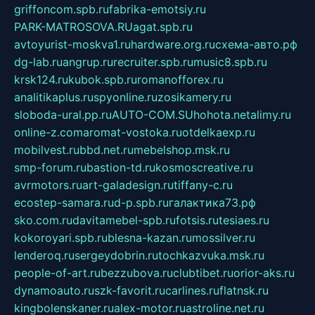
griffoncom.spb.ru
fabrika-emotsiy.ru
PARK-MATROSOVA.RU
agat.spb.ru
avtoyurist-moskva1.ru
hardware.org.ru
схема-авто.рф
dg-lab.ru
angrup.ru
recruiter.spb.ru
music8.spb.ru
krsk124.ru
kubok.spb.ru
romanofforex.ru
analitikaplus.ru
spyonline.ru
zosikamery.ru
sloboda-ural.pp.ru
AUTO-COM.SU
hohota.net
alimy.ru
online-z.com
aromat-vostoka.ru
otdelkaexp.ru
mobilvest.ru
bbd.net.ru
mebelshop.msk.ru
smp-forum.ru
bastion-td.ru
kosmoscreative.ru
avrmotors.ru
art-galadesign.ru
tiffany-c.ru
ecostep-samara.ru
d-p.spb.ru
галактика73.рф
sko.com.ru
davitamebel-spb.ru
fotsis.ru
tesiaes.ru
kokoroyari.spb.ru
blesna-kazan.ru
mossilver.ru
lenderoq.ru
sergeydobrin.ru
tochkazvuka.msk.ru
people-of-art.ru
bezzubova.ru
clubtibet.ru
orior-aks.ru
dynamoauto.ru
szk-favorit.ru
carlines.ru
flatnsk.ru
kingbolenskaner.ru
alex-motor.ru
astroline.net.ru