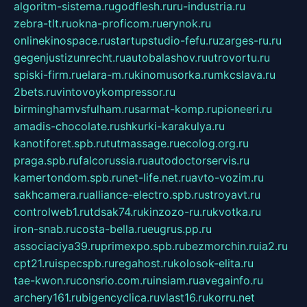
algoritm-sistema.ru
godflesh.ru
ru-industria.ru
zebra-tlt.ru
okna-proficom.ru
erynok.ru
onlinekinospace.ru
startupstudio-fefu.ru
zarges-ru.ru
gegenjustizunrecht.ru
autobalashov.ru
utrovortu.ru
spiski-firm.ru
elara-m.ru
kinomusorka.ru
mkcslava.ru
2bets.ru
vintovoykompressor.ru
birminghamvsfulham.ru
sarmat-komp.ru
pioneeri.ru
amadis-chocolate.ru
shkurki-karakulya.ru
kanotiforet.spb.ru
tutmassage.ru
ecolog.org.ru
praga.spb.ru
falcorussia.ru
autodoctorservis.ru
kamertondom.spb.ru
net-life.net.ru
avto-vozim.ru
sakhcamera.ru
alliance-electro.spb.ru
stroyavt.ru
controlweb1.ru
tdsak74.ru
kinzozo-ru.ru
kvotka.ru
iron-snab.ru
costa-bella.ru
eugrus.pp.ru
associaciya39.ru
primexpo.spb.ru
bezmorchin.ru
ia2.ru
cpt21.ru
ispecspb.ru
regahost.ru
kolosok-elita.ru
tae-kwon.ru
consrio.com.ru
insiam.ru
avegainfo.ru
archery161.ru
bigencyclica.ru
vlast16.ru
korru.net