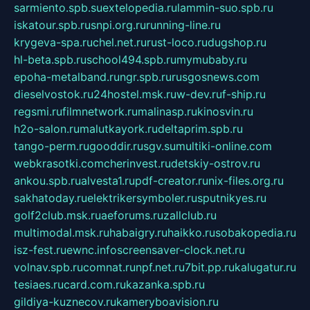
sarmiento.spb.su
extelopedia.ru
lammin-suo.spb.ru
iskatour.spb.ru
snpi.org.ru
running-line.ru
krygeva-spa.ru
chel.net.ru
rust-loco.ru
dugshop.ru
hl-beta.spb.ru
school494.spb.ru
mymubaby.ru
epoha-metalband.ru
ngr.spb.ru
rusgosnews.com
dieselvostok.ru
24hostel.msk.ru
w-dev.ru
f-ship.ru
regsmi.ru
filmnetwork.ru
malinasp.ru
kinosvin.ru
h2o-salon.ru
malutkayork.ru
deltaprim.spb.ru
tango-perm.ru
gooddir.ru
sgv.su
multiki-online.com
webkrasotki.com
cherinvest.ru
detskiy-ostrov.ru
ankou.spb.ru
alvesta1.ru
pdf-creator.ru
nix-files.org.ru
sakhatoday.ru
elektrikersymboler.ru
sputnikyes.ru
golf2club.msk.ru
aeforums.ru
zallclub.ru
multimodal.msk.ru
habaigry.ru
haikko.ru
sobakopedia.ru
isz-fest.ru
ewnc.info
screensaver-clock.net.ru
volnav.spb.ru
comnat.ru
npf.net.ru
7bit.pp.ru
kalugatur.ru
tesiaes.ru
card.com.ru
kazanka.spb.ru
gildiya-kuznecov.ru
kameryboavision.ru