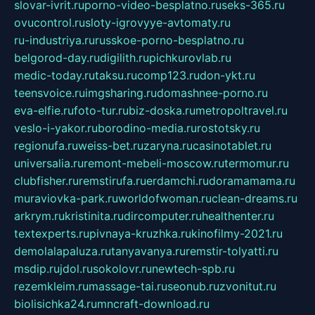
slovar-ivrit.ru
porno-video-besplatno.ru
seks-365.ru
ovucontrol.ru
sloty-igrovyye-avtomaty.ru
ru-industriya.ru
russkoe-porno-besplatno.ru
belgorod-day.ru
digilith.ru
pichkurovlab.ru
medic-today.ru
taksu.ru
comp123.ru
don-ykt.ru
teensvoice.ru
imgsharing.ru
domashnee-porno.ru
eva-elfie.ru
foto-tur.ru
biz-doska.ru
metropoltravel.ru
veslo-i-yakor.ru
borodino-media.ru
rostotsky.ru
regionufa.ru
weiss-bet.ru
zaryna.ru
casinotablet.ru
universalia.ru
remont-mebeli-moscow.ru
termomur.ru
clubfisher.ru
remstirufa.ru
erdamchi.ru
doramamama.ru
muraviovka-park.ru
worldofwoman.ru
clean-dreams.ru
arkrym.ru
kristinita.ru
dircomputer.ru
healthenter.ru
textexperts.ru
pivnaya-kruzhka.ru
kinofilmy-2021.ru
demolalapaluza.ru
tanyavanya.ru
remstir-tolyatti.ru
msdip.ru
jdol.ru
sokolovr.ru
newtech-spb.ru
rezemkleim.ru
massage-tai.ru
seonub.ru
zvonitut.ru
biolisichka24.ru
mncraft-download.ru