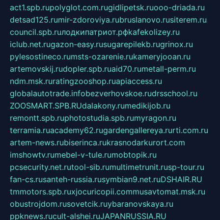
act1.spb.ru
polyglot.com.ru
gidlipetsk.ru
ooo-driada.ru
detsad125.ru
mir-zdoroviya.ru
bruslanovo.ru
siterem.ru
council.spb.ru
лодкипатриот.рф
kafekolizey.ru
iclub.net.ru
gazon-easy.ru
sugarepilekb.ru
grinox.ru
pylesostineco.ru
msts-ozarenie.ru
kameryjooan.ru
artemovskij.ru
dopler.spb.ru
aid70.ru
metall-perm.ru
ndm.msk.ru
ratingzooshop.ru
apiaccess.ru
globalautotrade.info
bezverhovskoe.ru
drsschool.ru
ZOOSMART.SPB.RU
dalakony.ru
medikijob.ru
remontt.spb.ru
photostudia.spb.ru
myragon.ru
terramia.ru
academy62.ru
gardengallereya.ru
rti.com.ru
artem-news.ru
biserinca.ru
krasnodarkurort.com
imshowtv.ru
mebel-v-tule.ru
mobtopik.ru
pcsecurity.net.ru
tool-sib.ru
multimetrunit.ru
sp-tour.ru
fan-cs.ru
santeh-russia.ru
symbian9.net.ru
DSHAIR.RU
tmmotors.spb.ru
xjocuricopii.com
musavtomat.msk.ru
obustrojdom.ru
sovetcik.ru
ybaranovskaya.ru
ppknews.ru
cult-alshei.ru
JAPANRUSSIA.RU