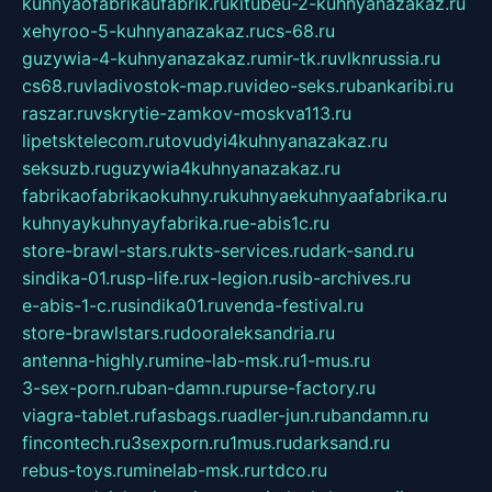
kuhnyaofabrikaufabrik.ru
kitubeu-2-kuhnyanazakaz.ru
xehyroo-5-kuhnyanazakaz.ru
cs-68.ru
guzywia-4-kuhnyanazakaz.ru
mir-tk.ru
vlknrussia.ru
cs68.ru
vladivostok-map.ru
video-seks.ru
bankaribi.ru
raszar.ru
vskrytie-zamkov-moskva113.ru
lipetsktelecom.ru
tovudyi4kuhnyanazakaz.ru
seksuzb.ru
guzywia4kuhnyanazakaz.ru
fabrikaofabrikaokuhny.ru
kuhnyaekuhnyaafabrika.ru
kuhnyaykuhnyayfabrika.ru
e-abis1c.ru
store-brawl-stars.ru
kts-services.ru
dark-sand.ru
sindika-01.ru
sp-life.ru
x-legion.ru
sib-archives.ru
e-abis-1-c.ru
sindika01.ru
venda-festival.ru
store-brawlstars.ru
dooraleksandria.ru
antenna-highly.ru
mine-lab-msk.ru
1-mus.ru
3-sex-porn.ru
ban-damn.ru
purse-factory.ru
viagra-tablet.ru
fasbags.ru
adler-jun.ru
bandamn.ru
fincontech.ru
3sexporn.ru
1mus.ru
darksand.ru
rebus-toys.ru
minelab-msk.ru
rtdco.ru