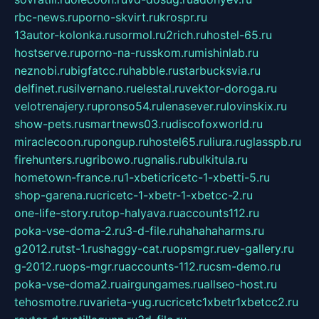
rbc-news.ru
porno-skvirt.ru
krospr.ru
13autor-kolonka.ru
sormol.ru
2rich.ru
hostel-65.ru
hostserve.ru
porno-na-russkom.ru
mishinlab.ru
neznobi.ru
bigfatcc.ru
habble.ru
starbucksvia.ru
delfinet.ru
silvernano.ru
elestal.ru
vektor-doroga.ru
velotrenajery.ru
pronso54.ru
lenasever.ru
lovinskix.ru
show-pets.ru
smartnews03.ru
discofoxworld.ru
miraclecoon.ru
pongup.ru
hostel65.ru
liura.ru
glasspb.ru
firehunters.ru
gribowo.ru
gnalis.ru
bulkitula.ru
hometown-france.ru
1-xbeticricetc-1-xbetti-5.ru
shop-garena.ru
cricetc-1-xbetr-1-xbetcc-2.ru
one-life-story.ru
top-halyava.ru
accounts112.ru
poka-vse-doma-2.ru
3-d-file.ru
hahahaharms.ru
g2012.ru
tst-1.ru
shaggy-cat.ru
opsmgr.ru
ev-gallery.ru
g-2012.ru
ops-mgr.ru
accounts-112.ru
csm-demo.ru
poka-vse-doma2.ru
airgungames.ru
allseo-host.ru
tehosmotre.ru
varieta-yug.ru
cricetc1xbetr1xbetcc2.ru