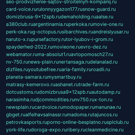
seo-prodvizhenie-sajtov-stroitelnyh-kompanij.ru
card-voice.ru
rulonnyygazon177.ru
snow-guard.ru
domizbrusa-9x12spb.ru
demaholding.ru
aalse.ru
a380club.ru
argentinamia.ru
perkoka.ru
movie-one.ru
perk-oka.ru
g-octopus.ru
sibarchives.ru
andreislyusar.ru
naruto-x.ru
pursefactory.ru
tor-lyubov-i-grom.ru
spayderhed-2022.ru
movieone.ru
evro-dez.ru
webamator.ru
ma-absolut1.ru
avtopomosch27.ru
nv-750.ru
news-plain.ru
nertansaga.ru
delanalad.ru
dizfiles.ru
youtubefree.ru
aria-family.ru
roadli.ru
planeta-samara.ru
mysmartbuy.ru
matrasy-kemerovo.ru
ashanet.ru
trade-farm.ru
dotcustoms.ru
domizbrusa9x12spb.ru
autodamp.ru
narasimha.ru
djcommodities.ru
nv750.ru
x-ton.ru
newsplain.ru
cardvoice.ru
modopaper.ru
manunae.ru
gbget.ru
alfeihavsalnassr.ru
madoma.ru
tajuncos.ru
petrovkasports.ru
porno-online-besplatno.ru
splclub.ru
york-life.ru
doroga-expo.ru
ribery.ru
cleanmedicine.ru