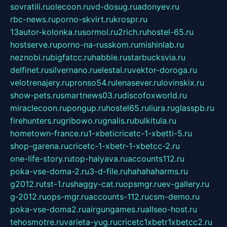
sovratili.ru
olecoon.ru
vd-dosug.ru
adonyev.ru
rbc-news.ru
porno-skvirt.ru
krospr.ru
13autor-kolonka.ru
sormol.ru
2rich.ru
hostel-65.ru
hostserve.ru
porno-na-russkom.ru
mishinlab.ru
neznobi.ru
bigfatcc.ru
habble.ru
starbucksvia.ru
delfinet.ru
silvernano.ru
elestal.ru
vektor-doroga.ru
velotrenajery.ru
pronso54.ru
lenasever.ru
lovinskix.ru
show-pets.ru
smartnews03.ru
discofoxworld.ru
miraclecoon.ru
pongup.ru
hostel65.ru
liura.ru
glasspb.ru
firehunters.ru
gribowo.ru
gnalis.ru
bulkitula.ru
hometown-france.ru
1-xbeticricetc-1-xbetti-5.ru
shop-garena.ru
cricetc-1-xbetr-1-xbetcc-2.ru
one-life-story.ru
top-halyava.ru
accounts112.ru
poka-vse-doma-2.ru
3-d-file.ru
hahahaharms.ru
g2012.ru
tst-1.ru
shaggy-cat.ru
opsmgr.ru
ev-gallery.ru
g-2012.ru
ops-mgr.ru
accounts-112.ru
csm-demo.ru
poka-vse-doma2.ru
airgungames.ru
allseo-host.ru
tehosmotre.ru
varieta-yug.ru
cricetc1xbetr1xbetcc2.ru