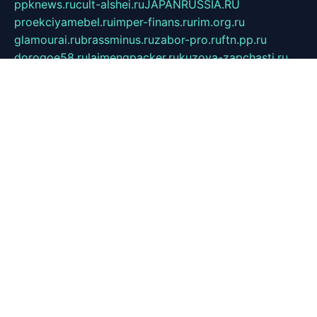
ppknews.ru
cult-alshei.ru
JAPANRUSSIA.RU
proekciyamebel.ru
imper-finans.ru
rim.org.ru
glamourai.ru
brassminus.ru
zabor-pro.ru
ftn.pp.ru
dorogoe58.ru
laimengpacker.ru
kuzova-zapchasti.ru
sageerp.ru
taxodrom.ru
dsrazvitie.ru
hardcity.net.ru
ratinghomegames.ru
topservice25.ru
gubernyan.ru
gtglasslined.ru
ii4.ru
tssport.spb.ru
andorra24.com
blackwallstreet.ru
oboimos.ru
optim-doors.com.ru
ikuch.ru
nycr.org.ru
npa21.ru
vremya-ch.spb.ru
desert000.ru
ivtorgi.ru
ifiori.ru
catalog-statei.ru
dcv.org.ru
spetsmaster174.ru
ipkameryhiseeu.ru
dum26.ru
ruspol.spb.ru
fr-opendp.ru
kam-solnyshko.ru
cheyenne-arapaho.ru
sevzapmetal.spb.ru
ted-lapidus.spb.ru
parasite-eliminator.ru
sigma-complete.ru
modernworld.ru
dama-moda.ru
eholot-group.ru
sk-nvkz.ru
DRONGOLD.RU
democratia2.ru
i-farmer.ru
mass-sport.org
jablonex.spb.ru
bookmess.ru
linkword.ru