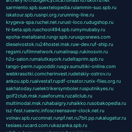
archery161.ru
bigencyclica.ru
vlast16.ru
korru.net
sarmiento.spb.su
extelopedia.ru
lammin-suo.spb.ru
iskatour.spb.ru
snpi.org.ru
running-line.ru
krygeva-spa.ru
chel.net.ru
rust-loco.ru
dugshop.ru
hl-beta.spb.ru
school494.spb.ru
mymubaby.ru
epoha-metalband.ru
ngr.spb.ru
rusgosnews.com
dieselvostok.ru
24hostel.msk.ru
w-dev.ru
f-ship.ru
regsmi.ru
filmnetwork.ru
malinasp.ru
kinosvin.ru
h2o-salon.ru
malutkayork.ru
deltaprim.spb.ru
tango-perm.ru
gooddir.ru
sgv.su
multiki-online.com
webkrasotki.com
cherinvest.ru
detskiy-ostrov.ru
ankou.spb.ru
alvesta1.ru
pdf-creator.ru
nix-files.org.ru
sakhatoday.ru
elektrikersymboler.ru
sputnikyes.ru
golf2club.msk.ru
aeforums.ru
zallclub.ru
multimodal.msk.ru
habaigry.ru
haikko.ru
sobakopedia.ru
isz-fest.ru
ewnc.info
screensaver-clock.net.ru
volnav.spb.ru
comnat.ru
npf.net.ru
7bit.pp.ru
kalugatur.ru
tesiaes.ru
card.com.ru
kazanka.spb.ru