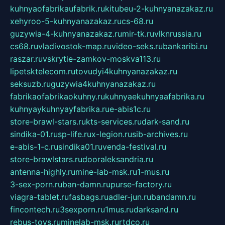
kuhnyaofabrikaufabrik.ru
kitubeu-2-kuhnyanazakaz.ru
xehyroo-5-kuhnyanazakaz.ru
cs-68.ru
guzywia-4-kuhnyanazakaz.ru
mir-tk.ru
vlknrussia.ru
cs68.ru
vladivostok-map.ru
video-seks.ru
bankaribi.ru
raszar.ru
vskrytie-zamkov-moskva113.ru
lipetsktelecom.ru
tovudyi4kuhnyanazakaz.ru
seksuzb.ru
guzywia4kuhnyanazakaz.ru
fabrikaofabrikaokuhny.ru
kuhnyaekuhnyaafabrika.ru
kuhnyaykuhnyayfabrika.ru
e-abis1c.ru
store-brawl-stars.ru
kts-services.ru
dark-sand.ru
sindika-01.ru
sp-life.ru
x-legion.ru
sib-archives.ru
e-abis-1-c.ru
sindika01.ru
venda-festival.ru
store-brawlstars.ru
dooraleksandria.ru
antenna-highly.ru
mine-lab-msk.ru
1-mus.ru
3-sex-porn.ru
ban-damn.ru
purse-factory.ru
viagra-tablet.ru
fasbags.ru
adler-jun.ru
bandamn.ru
fincontech.ru
3sexporn.ru
1mus.ru
darksand.ru
rebus-toys.ru
minelab-msk.ru
rtdco.ru