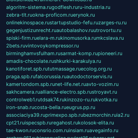
algoritm-sistema.ru
godflesh.ru
ru-industria.ru
zebra-tlt.ru
okna-proficom.ru
erynok.ru
onlinekinospace.ru
startupstudio-fefu.ru
zarges-ru.ru
gegenjustizunrecht.ru
autobalashov.ru
utrovortu.ru
spiski-firm.ru
elara-m.ru
kinomusorka.ru
mkcslava.ru
2bets.ru
vintovoykompressor.ru
birminghamvsfulham.ru
sarmat-komp.ru
pioneeri.ru
amadis-chocolate.ru
shkurki-karakulya.ru
kanotiforet.spb.ru
tutmassage.ru
ecolog.org.ru
praga.spb.ru
falcorussia.ru
autodoctorservis.ru
kamertondom.spb.ru
net-life.net.ru
avto-vozim.ru
sakhcamera.ru
alliance-electro.spb.ru
stroyavt.ru
controlweb1.ru
tdsak74.ru
kinzozo-ru.ru
kvotka.ru
iron-snab.ru
costa-bella.ru
eugrus.pp.ru
associaciya39.ru
primexpo.spb.ru
bezmorchin.ru
ia2.ru
cpt21.ru
ispecspb.ru
regahost.ru
kolosok-elita.ru
tae-kwon.ru
consrio.com.ru
insiam.ru
avegainfo.ru