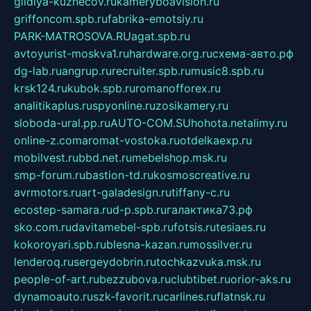
gildiya-kuznecov.ru
kameryboavision.ru
griffoncom.spb.ru
fabrika-emotsiy.ru
PARK-MATROSOVA.RU
agat.spb.ru
avtoyurist-moskva1.ru
hardware.org.ru
схема-авто.рф
dg-lab.ru
angrup.ru
recruiter.spb.ru
music8.spb.ru
krsk124.ru
kubok.spb.ru
romanofforex.ru
analitikaplus.ru
spyonline.ru
zosikamery.ru
sloboda-ural.pp.ru
AUTO-COM.SU
hohota.net
alimy.ru
online-z.com
aromat-vostoka.ru
otdelkaexp.ru
mobilvest.ru
bbd.net.ru
mebelshop.msk.ru
smp-forum.ru
bastion-td.ru
kosmoscreative.ru
avrmotors.ru
art-galadesign.ru
tiffany-c.ru
ecostep-samara.ru
d-p.spb.ru
галактика73.рф
sko.com.ru
davitamebel-spb.ru
fotsis.ru
tesiaes.ru
kokoroyari.spb.ru
blesna-kazan.ru
mossilver.ru
lenderoq.ru
sergeydobrin.ru
tochkazvuka.msk.ru
people-of-art.ru
bezzubova.ru
clubtibet.ru
orior-aks.ru
dynamoauto.ru
szk-favorit.ru
carlines.ru
flatnsk.ru