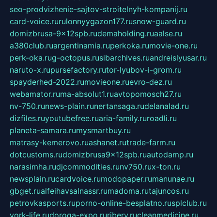
seo-prodvizhenie-sajtov-stroitelnyh-kompanij.ru
card-voice.ru
rulonnyygazon177.ru
snow-guard.ru
domizbrusa-9x12spb.ru
demaholding.ru
aalse.ru
a380club.ru
argentinamia.ru
perkoka.ru
movie-one.ru
perk-oka.ru
g-octopus.ru
sibarchives.ru
andreislyusar.ru
naruto-x.ru
pursefactory.ru
tor-lyubov-i-grom.ru
spayderhed-2022.ru
movieone.ru
evro-dez.ru
webamator.ru
ma-absolut1.ru
avtopomosch27.ru
nv-750.ru
news-plain.ru
nertansaga.ru
delanalad.ru
dizfiles.ru
youtubefree.ru
aria-family.ru
roadli.ru
planeta-samara.ru
mysmartbuy.ru
matrasy-kemerovo.ru
ashanet.ru
trade-farm.ru
dotcustoms.ru
domizbrusa9x12spb.ru
autodamp.ru
narasimha.ru
djcommodities.ru
nv750.ru
x-ton.ru
newsplain.ru
cardvoice.ru
modopaper.ru
manunae.ru
gbget.ru
alfeihavsalnassr.ru
madoma.ru
tajuncos.ru
petrovkasports.ru
porno-online-besplatno.ru
splclub.ru
york-life.ru
doroga-expo.ru
ribery.ru
cleanmedicine.ru