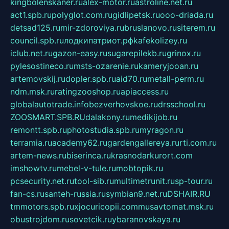
kingbolenskaner.ru
alex-motor.ru
astroline.net.ru
act1.spb.ru
polyglot.com.ru
gidlipetsk.ru
ooo-driada.ru
detsad125.ru
mir-zdoroviya.ru
bruslanovo.ru
siterem.ru
council.spb.ru
лодкипатриот.рф
kafekolizey.ru
iclub.net.ru
gazon-easy.ru
sugarepilekb.ru
grinox.ru
pylesostineco.ru
msts-ozarenie.ru
kameryjooan.ru
artemovskij.ru
dopler.spb.ru
aid70.ru
metall-perm.ru
ndm.msk.ru
ratingzooshop.ru
apiaccess.ru
globalautotrade.info
bezverhovskoe.ru
drsschool.ru
ZOOSMART.SPB.RU
dalakony.ru
medikijob.ru
remontt.spb.ru
photostudia.spb.ru
myragon.ru
terramia.ru
academy62.ru
gardengallereya.ru
rti.com.ru
artem-news.ru
biserinca.ru
krasnodarkurort.com
imshowtv.ru
mebel-v-tule.ru
mobtopik.ru
pcsecurity.net.ru
tool-sib.ru
multimetrunit.ru
sp-tour.ru
fan-cs.ru
santeh-russia.ru
symbian9.net.ru
DSHAIR.RU
tmmotors.spb.ru
xjocuricopii.com
musavtomat.msk.ru
obustrojdom.ru
sovetcik.ru
ybaranovskaya.ru