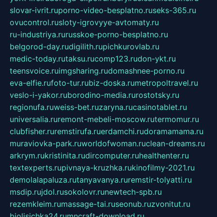
slovar-ivrit.ru
porno-video-besplatno.ru
seks-365.ru
ovucontrol.ru
sloty-igrovyye-avtomaty.ru
ru-industriya.ru
russkoe-porno-besplatno.ru
belgorod-day.ru
digilith.ru
pichkurovlab.ru
medic-today.ru
taksu.ru
comp123.ru
don-ykt.ru
teensvoice.ru
imgsharing.ru
domashnee-porno.ru
eva-elfie.ru
foto-tur.ru
biz-doska.ru
metropoltravel.ru
veslo-i-yakor.ru
borodino-media.ru
rostotsky.ru
regionufa.ru
weiss-bet.ru
zaryna.ru
casinotablet.ru
universalia.ru
remont-mebeli-moscow.ru
termomur.ru
clubfisher.ru
remstirufa.ru
erdamchi.ru
doramamama.ru
muraviovka-park.ru
worldofwoman.ru
clean-dreams.ru
arkrym.ru
kristinita.ru
dircomputer.ru
healthenter.ru
textexperts.ru
pivnaya-kruzhka.ru
kinofilmy-2021.ru
demolalapaluza.ru
tanyavanya.ru
remstir-tolyatti.ru
msdip.ru
jdol.ru
sokolovr.ru
newtech-spb.ru
rezemkleim.ru
massage-tai.ru
seonub.ru
zvonitut.ru
biolisichka24.ru
mncraft-download.ru