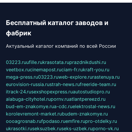
Бесплатный каталог заводов и
фабрик
Актуальный каталог компаний по всей России
03223.ru
ufille.ru
krasotata.ru
prazdnikdushi.ru
veetbox.ru
cinemapost.ru
ciam-fr.ru
kraft-you.ru
mega-press.ru
03223.ru
web-explore.ru
rastenuya.ru
eurovision-russia.ru
strah-news.ru
freeride-team.ru
itrack-24.ru
sexshopexpress.ru
autostudiopro.ru
alabuga-cityhotel.ru
pornv.ru
atlantpereezd.ru
bud-em-znakomye.ru
a-cdc.ru
elektrostal-news.ru
korolevremont-market.ru
budem-znakomye.ru
oooagrosnab.ru
fpodaso.ru
emfire.ru
pro-otdelky.ru
ukrasotki.ru
seksuzbek.ru
seks-uzbek.ru
porno-vk.ru