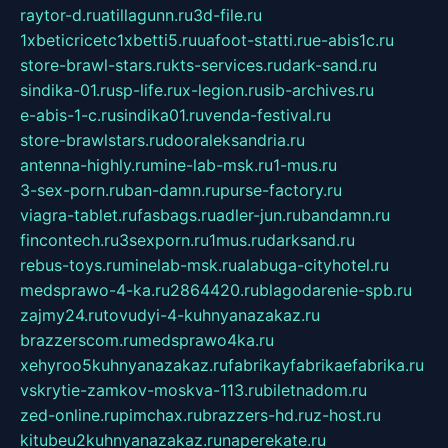
raytor-d.ru
atillagunn.ru
3d-file.ru
1xbeticricetc1xbetti5.ru
uafoot-statti.ru
e-abis1c.ru
store-brawl-stars.ru
kts-services.ru
dark-sand.ru
sindika-01.ru
sp-life.ru
x-legion.ru
sib-archives.ru
e-abis-1-c.ru
sindika01.ru
venda-festival.ru
store-brawlstars.ru
dooraleksandria.ru
antenna-highly.ru
mine-lab-msk.ru
1-mus.ru
3-sex-porn.ru
ban-damn.ru
purse-factory.ru
viagra-tablet.ru
fasbags.ru
adler-jun.ru
bandamn.ru
fincontech.ru
3sexporn.ru
1mus.ru
darksand.ru
rebus-toys.ru
minelab-msk.ru
alabuga-cityhotel.ru
medsprawo-4-ka.ru
2864420.ru
blagodarenie-spb.ru
zajmy24.ru
tovudyi-4-kuhnyanazakaz.ru
brazzerscom.ru
medsprawo4ka.ru
xehyroo5kuhnyanazakaz.ru
fabrikayfabrikaefabrika.ru
vskrytie-zamkov-moskva-113.ru
biletnadom.ru
zed-online.ru
pimchax.ru
brazzers-hd.ru
z-host.ru
kitubeu2kuhnyanazakaz.ru
naperekate.ru