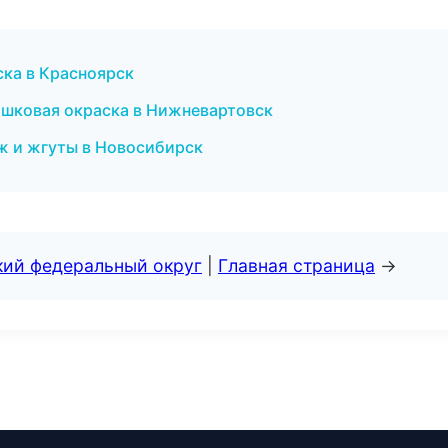
ка в Красноярск
шковая окраска в Нижневартовск
ж и жгуты в Новосибирск
кий федеральный округ
|
Главная страница
→