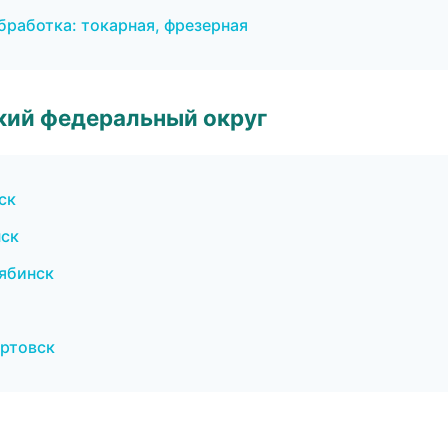
работка: токарная, фрезерная
ский федеральный округ
ск
нск
ябинск
ртовск