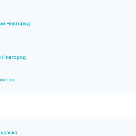
ний Новгород
й Новгород
осток
окраска