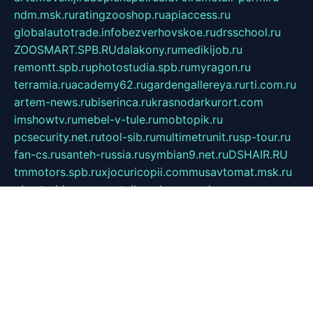
ndm.msk.ru
ratingzooshop.ru
apiaccess.ru
globalautotrade.info
bezverhovskoe.ru
drsschool.ru
ZOOSMART.SPB.RU
dalakony.ru
medikijob.ru
remontt.spb.ru
photostudia.spb.ru
myragon.ru
terramia.ru
academy62.ru
gardengallereya.ru
rti.com.ru
artem-news.ru
biserinca.ru
krasnodarkurort.com
imshowtv.ru
mebel-v-tule.ru
mobtopik.ru
pcsecurity.net.ru
tool-sib.ru
multimetrunit.ru
sp-tour.ru
fan-cs.ru
santeh-russia.ru
symbian9.net.ru
DSHAIR.RU
tmmotors.spb.ru
xjocuricopii.com
musavtomat.msk.ru
obustrojdom.ru
sovetcik.ru
ybaranovskaya.ru
ppknews.ru
cult-alshei.ru
JAPANRUSSIA.RU
proekciyamebel.ru
imper-finans.ru
rim.org.ru
glamourai.ru
brassminus.ru
zabor-pro.ru
ftn.pp.ru
dorogoe58.ru
laimengpacker.ru
kuzova-zapchasti.ru
sageerp.ru
taxodrom.ru
dsrazvitie.ru
hardcity.net.ru
ratinghomegames.ru
topservice25.ru
gubernyan.ru
gtglasslined.ru
ii4.ru
tssport.spb.ru
andorra24.com