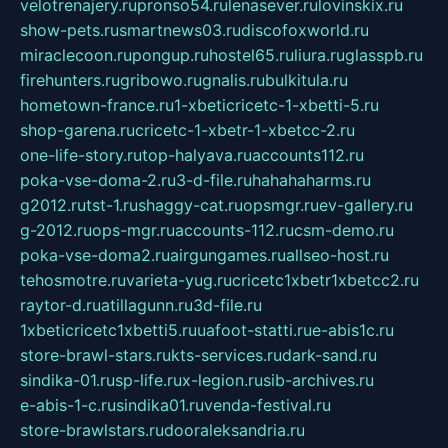
velotrenajery.ru
pronso54.ru
lenasever.ru
lovinskix.ru
show-pets.ru
smartnews03.ru
discofoxworld.ru
miraclecoon.ru
pongup.ru
hostel65.ru
liura.ru
glasspb.ru
firehunters.ru
gribowo.ru
gnalis.ru
bulkitula.ru
hometown-france.ru
1-xbeticricetc-1-xbetti-5.ru
shop-garena.ru
cricetc-1-xbetr-1-xbetcc-2.ru
one-life-story.ru
top-halyava.ru
accounts112.ru
poka-vse-doma-2.ru
3-d-file.ru
hahahaharms.ru
g2012.ru
tst-1.ru
shaggy-cat.ru
opsmgr.ru
ev-gallery.ru
g-2012.ru
ops-mgr.ru
accounts-112.ru
csm-demo.ru
poka-vse-doma2.ru
airgungames.ru
allseo-host.ru
tehosmotre.ru
varieta-yug.ru
cricetc1xbetr1xbetcc2.ru
raytor-d.ru
atillagunn.ru
3d-file.ru
1xbeticricetc1xbetti5.ru
uafoot-statti.ru
e-abis1c.ru
store-brawl-stars.ru
kts-services.ru
dark-sand.ru
sindika-01.ru
sp-life.ru
x-legion.ru
sib-archives.ru
e-abis-1-c.ru
sindika01.ru
venda-festival.ru
store-brawlstars.ru
dooraleksandria.ru