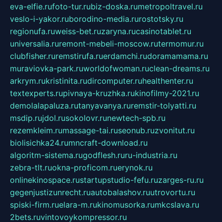
eva-elfie.ru
foto-tur.ru
biz-doska.ru
metropoltravel.ru
veslo-i-yakor.ru
borodino-media.ru
rostotsky.ru
regionufa.ru
weiss-bet.ru
zaryna.ru
casinotablet.ru
universalia.ru
remont-mebeli-moscow.ru
termomur.ru
clubfisher.ru
remstirufa.ru
erdamchi.ru
doramamama.ru
muraviovka-park.ru
worldofwoman.ru
clean-dreams.ru
arkrym.ru
kristinita.ru
dircomputer.ru
healthenter.ru
textexperts.ru
pivnaya-kruzhka.ru
kinofilmy-2021.ru
demolalapaluza.ru
tanyavanya.ru
remstir-tolyatti.ru
msdip.ru
jdol.ru
sokolovr.ru
newtech-spb.ru
rezemkleim.ru
massage-tai.ru
seonub.ru
zvonitut.ru
biolisichka24.ru
mncraft-download.ru
algoritm-sistema.ru
godflesh.ru
ru-industria.ru
zebra-tlt.ru
okna-proficom.ru
erynok.ru
onlinekinospace.ru
startupstudio-fefu.ru
zarges-ru.ru
gegenjustizunrecht.ru
autobalashov.ru
utrovortu.ru
spiski-firm.ru
elara-m.ru
kinomusorka.ru
mkcslava.ru
2bets.ru
vintovoykompressor.ru