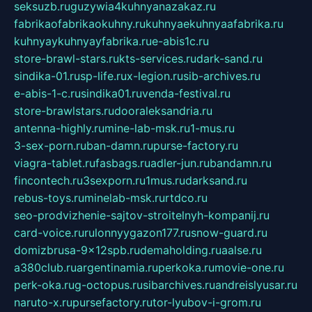
seksuzb.ru
guzywia4kuhnyanazakaz.ru
fabrikaofabrikaokuhny.ru
kuhnyaekuhnyaafabrika.ru
kuhnyaykuhnyayfabrika.ru
e-abis1c.ru
store-brawl-stars.ru
kts-services.ru
dark-sand.ru
sindika-01.ru
sp-life.ru
x-legion.ru
sib-archives.ru
e-abis-1-c.ru
sindika01.ru
venda-festival.ru
store-brawlstars.ru
dooraleksandria.ru
antenna-highly.ru
mine-lab-msk.ru
1-mus.ru
3-sex-porn.ru
ban-damn.ru
purse-factory.ru
viagra-tablet.ru
fasbags.ru
adler-jun.ru
bandamn.ru
fincontech.ru
3sexporn.ru
1mus.ru
darksand.ru
rebus-toys.ru
minelab-msk.ru
rtdco.ru
seo-prodvizhenie-sajtov-stroitelnyh-kompanij.ru
card-voice.ru
rulonnyygazon177.ru
snow-guard.ru
domizbrusa-9x12spb.ru
demaholding.ru
aalse.ru
a380club.ru
argentinamia.ru
perkoka.ru
movie-one.ru
perk-oka.ru
g-octopus.ru
sibarchives.ru
andreislyusar.ru
naruto-x.ru
pursefactory.ru
tor-lyubov-i-grom.ru