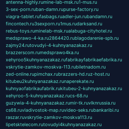
antenna-highly.ru
mine-lab-msk.ru
1-mus.ru
3-sex-porn.ru
ban-damn.ru
purse-factory.ru
viagra-tablet.ru
fasbags.ru
adler-jun.ru
bandamn.ru
fincontech.ru
3sexporn.ru
1mus.ru
darksand.ru
rebus-toys.ru
minelab-msk.ru
alabuga-cityhotel.ru
medsprawo-4-ka.ru
2864420.ru
blagodarenie-spb.ru
zajmy24.ru
tovudyi-4-kuhnyanazakaz.ru
brazzerscom.ru
medsprawo4ka.ru
xehyroo5kuhnyanazakaz.ru
fabrikayfabrikaefabrika.ru
vskrytie-zamkov-moskva-113.ru
biletnadom.ru
zed-online.ru
pimchax.ru
brazzers-hd.ru
z-host.ru
kitubeu2kuhnyanazakaz.ru
naperekate.ru
kuhnyaofabrikaufabrik.ru
kitubeu-2-kuhnyanazakaz.ru
xehyroo-5-kuhnyanazakaz.ru
cs-68.ru
guzywia-4-kuhnyanazakaz.ru
mir-tk.ru
vlknrussia.ru
cs68.ru
vladivostok-map.ru
video-seks.ru
bankaribi.ru
raszar.ru
vskrytie-zamkov-moskva113.ru
lipetsktelecom.ru
tovudyi4kuhnyanazakaz.ru