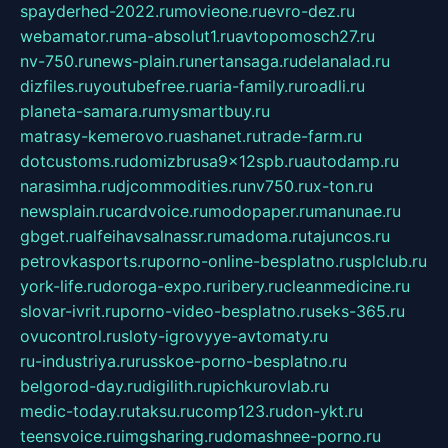
spayderhed-2022.ru
movieone.ru
evro-dez.ru
webamator.ru
ma-absolut1.ru
avtopomosch27.ru
nv-750.ru
news-plain.ru
nertansaga.ru
delanalad.ru
dizfiles.ru
youtubefree.ru
aria-family.ru
roadli.ru
planeta-samara.ru
mysmartbuy.ru
matrasy-kemerovo.ru
ashanet.ru
trade-farm.ru
dotcustoms.ru
domizbrusa9x12spb.ru
autodamp.ru
narasimha.ru
djcommodities.ru
nv750.ru
x-ton.ru
newsplain.ru
cardvoice.ru
modopaper.ru
manunae.ru
gbget.ru
alfeihavsalnassr.ru
madoma.ru
tajuncos.ru
petrovkasports.ru
porno-online-besplatno.ru
splclub.ru
york-life.ru
doroga-expo.ru
ribery.ru
cleanmedicine.ru
slovar-ivrit.ru
porno-video-besplatno.ru
seks-365.ru
ovucontrol.ru
sloty-igrovyye-avtomaty.ru
ru-industriya.ru
russkoe-porno-besplatno.ru
belgorod-day.ru
digilith.ru
pichkurovlab.ru
medic-today.ru
taksu.ru
comp123.ru
don-ykt.ru
teensvoice.ru
imgsharing.ru
domashnee-porno.ru