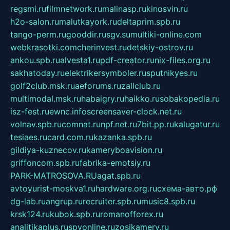
regsmi.ru
filmnetwork.ru
malinasp.ru
kinosvin.ru
h2o-salon.ru
malutkayork.ru
deltaprim.spb.ru
tango-perm.ru
gooddir.ru
sgv.su
multiki-online.com
webkrasotki.com
cherinvest.ru
detskiy-ostrov.ru
ankou.spb.ru
alvesta1.ru
pdf-creator.ru
nix-files.org.ru
sakhatoday.ru
elektrikersymboler.ru
sputnikyes.ru
golf2club.msk.ru
aeforums.ru
zallclub.ru
multimodal.msk.ru
habaigry.ru
haikko.ru
sobakopedia.ru
isz-fest.ru
ewnc.info
screensaver-clock.net.ru
volnav.spb.ru
comnat.ru
npf.net.ru
7bit.pp.ru
kalugatur.ru
tesiaes.ru
card.com.ru
kazanka.spb.ru
gildiya-kuznecov.ru
kameryboavision.ru
griffoncom.spb.ru
fabrika-emotsiy.ru
PARK-MATROSOVA.RU
agat.spb.ru
avtoyurist-moskva1.ru
hardware.org.ru
схема-авто.рф
dg-lab.ru
angrup.ru
recruiter.spb.ru
music8.spb.ru
krsk124.ru
kubok.spb.ru
romanofforex.ru
analitikaplus.ru
spyonline.ru
zosikamery.ru