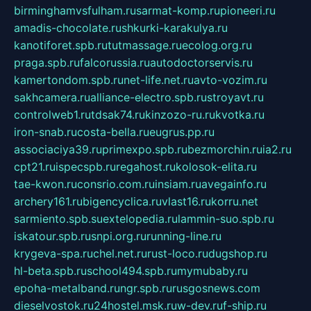
birminghamvsfulham.ru
sarmat-komp.ru
pioneeri.ru
amadis-chocolate.ru
shkurki-karakulya.ru
kanotiforet.spb.ru
tutmassage.ru
ecolog.org.ru
praga.spb.ru
falcorussia.ru
autodoctorservis.ru
kamertondom.spb.ru
net-life.net.ru
avto-vozim.ru
sakhcamera.ru
alliance-electro.spb.ru
stroyavt.ru
controlweb1.ru
tdsak74.ru
kinzozo-ru.ru
kvotka.ru
iron-snab.ru
costa-bella.ru
eugrus.pp.ru
associaciya39.ru
primexpo.spb.ru
bezmorchin.ru
ia2.ru
cpt21.ru
ispecspb.ru
regahost.ru
kolosok-elita.ru
tae-kwon.ru
consrio.com.ru
insiam.ru
avegainfo.ru
archery161.ru
bigencyclica.ru
vlast16.ru
korru.net
sarmiento.spb.su
extelopedia.ru
lammin-suo.spb.ru
iskatour.spb.ru
snpi.org.ru
running-line.ru
krygeva-spa.ru
chel.net.ru
rust-loco.ru
dugshop.ru
hl-beta.spb.ru
school494.spb.ru
mymubaby.ru
epoha-metalband.ru
ngr.spb.ru
rusgosnews.com
dieselvostok.ru
24hostel.msk.ru
w-dev.ru
f-ship.ru