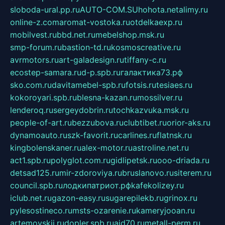
sloboda-ural.pp.ru
AUTO-COM.SU
hohota.net
alimy.ru
online-z.com
aromat-vostoka.ru
otdelkaexp.ru
mobilvest.ru
bbd.net.ru
mebelshop.msk.ru
smp-forum.ru
bastion-td.ru
kosmoscreative.ru
avrmotors.ru
art-galadesign.ru
tiffany-c.ru
ecostep-samara.ru
d-p.spb.ru
галактика73.рф
sko.com.ru
davitamebel-spb.ru
fotsis.ru
tesiaes.ru
kokoroyari.spb.ru
blesna-kazan.ru
mossilver.ru
lenderoq.ru
sergeydobrin.ru
tochkazvuka.msk.ru
people-of-art.ru
bezzubova.ru
clubtibet.ru
orior-aks.ru
dynamoauto.ru
szk-favorit.ru
carlines.ru
flatnsk.ru
kingbolenskaner.ru
alex-motor.ru
astroline.net.ru
act1.spb.ru
polyglot.com.ru
gidlipetsk.ru
ooo-driada.ru
detsad125.ru
mir-zdoroviya.ru
bruslanovo.ru
siterem.ru
council.spb.ru
лодкипатриот.рф
kafekolizey.ru
iclub.net.ru
gazon-easy.ru
sugarepilekb.ru
grinox.ru
pylesostineco.ru
msts-ozarenie.ru
kameryjooan.ru
artemovskij.ru
dopler.spb.ru
aid70.ru
metall-perm.ru