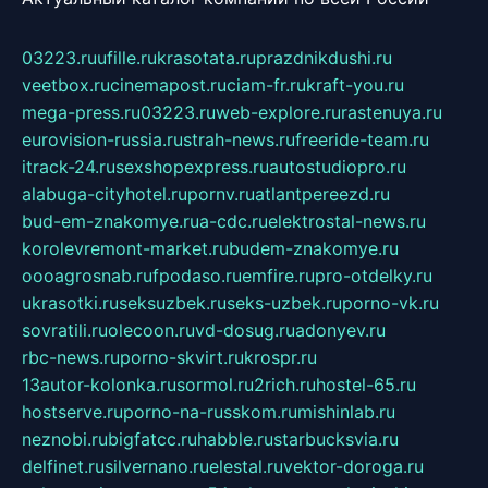
03223.ru
ufille.ru
krasotata.ru
prazdnikdushi.ru
veetbox.ru
cinemapost.ru
ciam-fr.ru
kraft-you.ru
mega-press.ru
03223.ru
web-explore.ru
rastenuya.ru
eurovision-russia.ru
strah-news.ru
freeride-team.ru
itrack-24.ru
sexshopexpress.ru
autostudiopro.ru
alabuga-cityhotel.ru
pornv.ru
atlantpereezd.ru
bud-em-znakomye.ru
a-cdc.ru
elektrostal-news.ru
korolevremont-market.ru
budem-znakomye.ru
oooagrosnab.ru
fpodaso.ru
emfire.ru
pro-otdelky.ru
ukrasotki.ru
seksuzbek.ru
seks-uzbek.ru
porno-vk.ru
sovratili.ru
olecoon.ru
vd-dosug.ru
adonyev.ru
rbc-news.ru
porno-skvirt.ru
krospr.ru
13autor-kolonka.ru
sormol.ru
2rich.ru
hostel-65.ru
hostserve.ru
porno-na-russkom.ru
mishinlab.ru
neznobi.ru
bigfatcc.ru
habble.ru
starbucksvia.ru
delfinet.ru
silvernano.ru
elestal.ru
vektor-doroga.ru