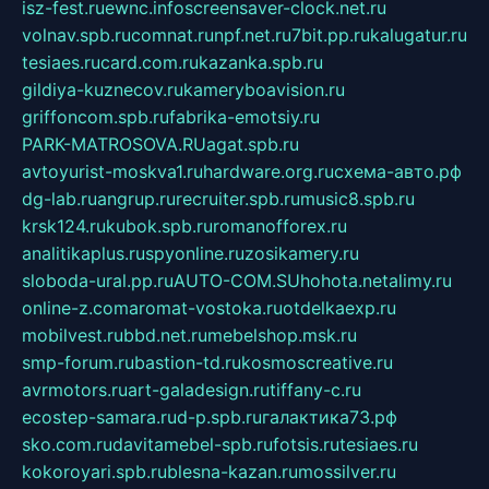
isz-fest.ru
ewnc.info
screensaver-clock.net.ru
volnav.spb.ru
comnat.ru
npf.net.ru
7bit.pp.ru
kalugatur.ru
tesiaes.ru
card.com.ru
kazanka.spb.ru
gildiya-kuznecov.ru
kameryboavision.ru
griffoncom.spb.ru
fabrika-emotsiy.ru
PARK-MATROSOVA.RU
agat.spb.ru
avtoyurist-moskva1.ru
hardware.org.ru
схема-авто.рф
dg-lab.ru
angrup.ru
recruiter.spb.ru
music8.spb.ru
krsk124.ru
kubok.spb.ru
romanofforex.ru
analitikaplus.ru
spyonline.ru
zosikamery.ru
sloboda-ural.pp.ru
AUTO-COM.SU
hohota.net
alimy.ru
online-z.com
aromat-vostoka.ru
otdelkaexp.ru
mobilvest.ru
bbd.net.ru
mebelshop.msk.ru
smp-forum.ru
bastion-td.ru
kosmoscreative.ru
avrmotors.ru
art-galadesign.ru
tiffany-c.ru
ecostep-samara.ru
d-p.spb.ru
галактика73.рф
sko.com.ru
davitamebel-spb.ru
fotsis.ru
tesiaes.ru
kokoroyari.spb.ru
blesna-kazan.ru
mossilver.ru