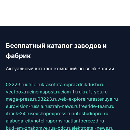
Бесплатный каталог заводов и
фабрик
Актуальный каталог компаний по всей России
03223.ru
ufille.ru
krasotata.ru
prazdnikdushi.ru
veetbox.ru
cinemapost.ru
ciam-fr.ru
kraft-you.ru
mega-press.ru
03223.ru
web-explore.ru
rastenuya.ru
eurovision-russia.ru
strah-news.ru
freeride-team.ru
itrack-24.ru
sexshopexpress.ru
autostudiopro.ru
alabuga-cityhotel.ru
pornv.ru
atlantpereezd.ru
bud-em-znakomye.ru
a-cdc.ru
elektrostal-news.ru