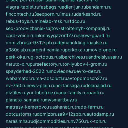
viagra-tablet.ru
fasbags.ru
adler-jun.ru
bandamn.ru
fincontech.ru
3sexporn.ru
1mus.ru
darksand.ru
rebus-toys.ru
minelab-msk.ru
rtdco.ru
seo-prodvizhenie-sajtov-stroitelnyh-kompanij.ru
card-voice.ru
rulonnyygazon177.ru
snow-guard.ru
domizbrusa-9x12spb.ru
demaholding.ru
aalse.ru
a380club.ru
argentinamia.ru
perkoka.ru
movie-one.ru
perk-oka.ru
g-octopus.ru
sibarchives.ru
andreislyusar.ru
naruto-x.ru
pursefactory.ru
tor-lyubov-i-grom.ru
spayderhed-2022.ru
movieone.ru
evro-dez.ru
webamator.ru
ma-absolut1.ru
avtopomosch27.ru
nv-750.ru
news-plain.ru
nertansaga.ru
delanalad.ru
dizfiles.ru
youtubefree.ru
aria-family.ru
roadli.ru
planeta-samara.ru
mysmartbuy.ru
matrasy-kemerovo.ru
ashanet.ru
trade-farm.ru
dotcustoms.ru
domizbrusa9x12spb.ru
autodamp.ru
narasimha.ru
djcommodities.ru
nv750.ru
x-ton.ru