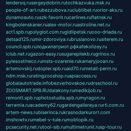
lenderoq.ru
sergeydobrin.ru
tochkazvuka.msk.ru
people-of-art.ru
bezzubova.ru
clubtibet.ru
orior-aks.ru
dynamoauto.ru
szk-favorit.ru
carlines.ru
flatnsk.ru
kingbolenskaner.ru
alex-motor.ru
astroline.net.ru
act1.spb.ru
polyglot.com.ru
gidlipetsk.ru
ooo-driada.ru
detsad125.ru
mir-zdoroviya.ru
bruslanovo.ru
siterem.ru
council.spb.ru
лодкипатриот.рф
kafekolizey.ru
iclub.net.ru
gazon-easy.ru
sugarepilekb.ru
grinox.ru
pylesostineco.ru
msts-ozarenie.ru
kameryjooan.ru
artemovskij.ru
dopler.spb.ru
aid70.ru
metall-perm.ru
ndm.msk.ru
ratingzooshop.ru
apiaccess.ru
globalautotrade.info
bezverhovskoe.ru
drsschool.ru
ZOOSMART.SPB.RU
dalakony.ru
medikijob.ru
remontt.spb.ru
photostudia.spb.ru
myragon.ru
terramia.ru
academy62.ru
gardengallereya.ru
rti.com.ru
artem-news.ru
biserinca.ru
krasnodarkurort.com
imshowtv.ru
mebel-v-tule.ru
mobtopik.ru
pcsecurity.net.ru
tool-sib.ru
multimetrunit.ru
sp-tour.ru