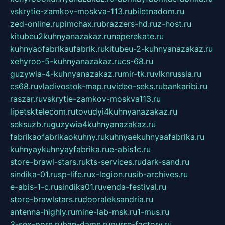
vskrytie-zamkov-moskva-113.ru
biletnadom.ru
zed-online.ru
pimchax.ru
brazzers-hd.ru
z-host.ru
kitubeu2kuhnyanazakaz.ru
naperekate.ru
kuhnyaofabrikaufabrik.ru
kitubeu-2-kuhnyanazakaz.ru
xehyroo-5-kuhnyanazakaz.ru
cs-68.ru
guzywia-4-kuhnyanazakaz.ru
mir-tk.ru
vlknrussia.ru
cs68.ru
vladivostok-map.ru
video-seks.ru
bankaribi.ru
raszar.ru
vskrytie-zamkov-moskva113.ru
lipetsktelecom.ru
tovudyi4kuhnyanazakaz.ru
seksuzb.ru
guzywia4kuhnyanazakaz.ru
fabrikaofabrikaokuhny.ru
kuhnyaekuhnyaafabrika.ru
kuhnyaykuhnyayfabrika.ru
e-abis1c.ru
store-brawl-stars.ru
kts-services.ru
dark-sand.ru
sindika-01.ru
sp-life.ru
x-legion.ru
sib-archives.ru
e-abis-1-c.ru
sindika01.ru
venda-festival.ru
store-brawlstars.ru
dooraleksandria.ru
antenna-highly.ru
mine-lab-msk.ru
1-mus.ru
3-sex-porn.ru
ban-damn.ru
purse-factory.ru