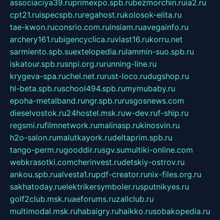
associaciya39.ru
primexpo.spb.ru
bezmorchin.ru
ia2.ru
cpt21.ru
ispecspb.ru
regahost.ru
kolosok-elita.ru
tae-kwon.ru
consrio.com.ru
insiam.ru
avegainfo.ru
archery161.ru
bigencyclica.ru
vlast16.ru
korru.net
sarmiento.spb.su
extelopedia.ru
lammin-suo.spb.ru
iskatour.spb.ru
snpi.org.ru
running-line.ru
krygeva-spa.ru
chel.net.ru
rust-loco.ru
dugshop.ru
hl-beta.spb.ru
school494.spb.ru
mymubaby.ru
epoha-metalband.ru
ngr.spb.ru
rusgosnews.com
dieselvostok.ru
24hostel.msk.ru
w-dev.ru
f-ship.ru
regsmi.ru
filmnetwork.ru
malinasp.ru
kinosvin.ru
h2o-salon.ru
malutkayork.ru
deltaprim.spb.ru
tango-perm.ru
gooddir.ru
sgv.su
multiki-online.com
webkrasotki.com
cherinvest.ru
detskiy-ostrov.ru
ankou.spb.ru
alvesta1.ru
pdf-creator.ru
nix-files.org.ru
sakhatoday.ru
elektrikersymboler.ru
sputnikyes.ru
golf2club.msk.ru
aeforums.ru
zallclub.ru
multimodal.msk.ru
habaigry.ru
haikko.ru
sobakopedia.ru