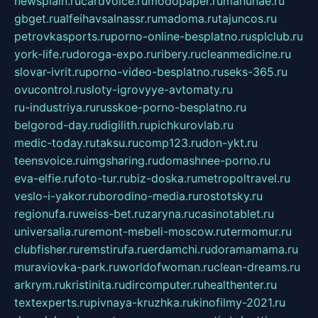
newsplain.ru
cardvoice.ru
modopaper.ru
manunae.ru
gbget.ru
alfeihavsalnassr.ru
madoma.ru
tajuncos.ru
petrovkasports.ru
porno-online-besplatno.ru
splclub.ru
york-life.ru
doroga-expo.ru
ribery.ru
cleanmedicine.ru
slovar-ivrit.ru
porno-video-besplatno.ru
seks-365.ru
ovucontrol.ru
sloty-igrovyye-avtomaty.ru
ru-industriya.ru
russkoe-porno-besplatno.ru
belgorod-day.ru
digilith.ru
pichkurovlab.ru
medic-today.ru
taksu.ru
comp123.ru
don-ykt.ru
teensvoice.ru
imgsharing.ru
domashnee-porno.ru
eva-elfie.ru
foto-tur.ru
biz-doska.ru
metropoltravel.ru
veslo-i-yakor.ru
borodino-media.ru
rostotsky.ru
regionufa.ru
weiss-bet.ru
zaryna.ru
casinotablet.ru
universalia.ru
remont-mebeli-moscow.ru
termomur.ru
clubfisher.ru
remstirufa.ru
erdamchi.ru
doramamama.ru
muraviovka-park.ru
worldofwoman.ru
clean-dreams.ru
arkrym.ru
kristinita.ru
dircomputer.ru
healthenter.ru
textexperts.ru
pivnaya-kruzhka.ru
kinofilmy-2021.ru