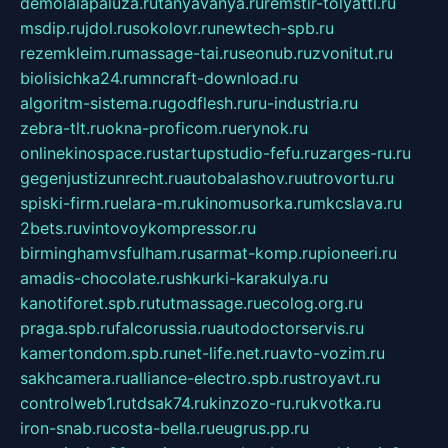
demolalapaluza.ru
tanyavanya.ru
remstir-tolyatti.ru
msdip.ru
jdol.ru
sokolovr.ru
newtech-spb.ru
rezemkleim.ru
massage-tai.ru
seonub.ru
zvonitut.ru
biolisichka24.ru
mncraft-download.ru
algoritm-sistema.ru
godflesh.ru
ru-industria.ru
zebra-tlt.ru
okna-proficom.ru
erynok.ru
onlinekinospace.ru
startupstudio-fefu.ru
zarges-ru.ru
gegenjustizunrecht.ru
autobalashov.ru
utrovortu.ru
spiski-firm.ru
elara-m.ru
kinomusorka.ru
mkcslava.ru
2bets.ru
vintovoykompressor.ru
birminghamvsfulham.ru
sarmat-komp.ru
pioneeri.ru
amadis-chocolate.ru
shkurki-karakulya.ru
kanotiforet.spb.ru
tutmassage.ru
ecolog.org.ru
praga.spb.ru
falcorussia.ru
autodoctorservis.ru
kamertondom.spb.ru
net-life.net.ru
avto-vozim.ru
sakhcamera.ru
alliance-electro.spb.ru
stroyavt.ru
controlweb1.ru
tdsak74.ru
kinzozo-ru.ru
kvotka.ru
iron-snab.ru
costa-bella.ru
eugrus.pp.ru