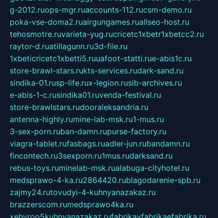
g-2012.ru
ops-mgr.ru
accounts-112.ru
csm-demo.ru
poka-vse-doma2.ru
airgungames.ru
allseo-host.ru
tehosmotre.ru
varieta-yug.ru
cricetc1xbetr1xbetcc2.ru
raytor-d.ru
atillagunn.ru
3d-file.ru
1xbeticricetc1xbetti5.ru
uafoot-statti.ru
e-abis1c.ru
store-brawl-stars.ru
kts-services.ru
dark-sand.ru
sindika-01.ru
sp-life.ru
x-legion.ru
sib-archives.ru
e-abis-1-c.ru
sindika01.ru
venda-festival.ru
store-brawlstars.ru
dooraleksandria.ru
antenna-highly.ru
mine-lab-msk.ru
1-mus.ru
3-sex-porn.ru
ban-damn.ru
purse-factory.ru
viagra-tablet.ru
fasbags.ru
adler-jun.ru
bandamn.ru
fincontech.ru
3sexporn.ru
1mus.ru
darksand.ru
rebus-toys.ru
minelab-msk.ru
alabuga-cityhotel.ru
medsprawo-4-ka.ru
2864420.ru
blagodarenie-spb.ru
zajmy24.ru
tovudyi-4-kuhnyanazakaz.ru
brazzerscom.ru
medsprawo4ka.ru
xehyroo5kuhnyanazakaz.ru
fabrikayfabrikaefabrika.ru