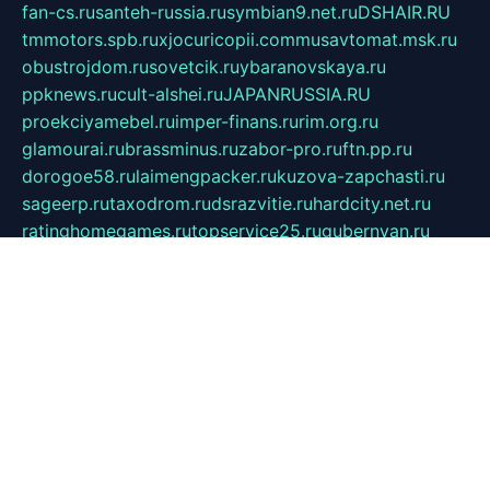
fan-cs.ru
santeh-russia.ru
symbian9.net.ru
DSHAIR.RU
tmmotors.spb.ru
xjocuricopii.com
musavtomat.msk.ru
obustrojdom.ru
sovetcik.ru
ybaranovskaya.ru
ppknews.ru
cult-alshei.ru
JAPANRUSSIA.RU
proekciyamebel.ru
imper-finans.ru
rim.org.ru
glamourai.ru
brassminus.ru
zabor-pro.ru
ftn.pp.ru
dorogoe58.ru
laimengpacker.ru
kuzova-zapchasti.ru
sageerp.ru
taxodrom.ru
dsrazvitie.ru
hardcity.net.ru
ratinghomegames.ru
topservice25.ru
gubernyan.ru
gtglasslined.ru
ii4.ru
tssport.spb.ru
andorra24.com
blackwallstreet.ru
oboimos.ru
optim-doors.com.ru
ikuch.ru
nycr.org.ru
npa21.ru
vremya-ch.spb.ru
desert000.ru
ivtorgi.ru
ifiori.ru
catalog-statei.ru
dcv.org.ru
spetsmaster174.ru
ipkameryhiseeu.ru
dum26.ru
ruspol.spb.ru
fr-opendp.ru
kam-solnyshko.ru
cheyenne-arapaho.ru
sevzapmetal.spb.ru
ted-lapidus.spb.ru
parasite-eliminator.ru
sigma-complete.ru
modernworld.ru
dama-moda.ru