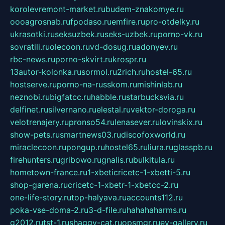
korolevremont-market.ru
budem-znakomye.ru
oooagrosnab.ru
fpodaso.ru
emfire.ru
pro-otdelky.ru
ukrasotki.ru
seksuzbek.ru
seks-uzbek.ru
porno-vk.ru
sovratili.ru
olecoon.ru
vd-dosug.ru
adonyev.ru
rbc-news.ru
porno-skvirt.ru
krospr.ru
13autor-kolonka.ru
sormol.ru
2rich.ru
hostel-65.ru
hostserve.ru
porno-na-russkom.ru
mishinlab.ru
neznobi.ru
bigfatcc.ru
habble.ru
starbucksvia.ru
delfinet.ru
silvernano.ru
elestal.ru
vektor-doroga.ru
velotrenajery.ru
pronso54.ru
lenasever.ru
lovinskix.ru
show-pets.ru
smartnews03.ru
discofoxworld.ru
miraclecoon.ru
pongup.ru
hostel65.ru
liura.ru
glasspb.ru
firehunters.ru
gribowo.ru
gnalis.ru
bulkitula.ru
hometown-france.ru
1-xbeticricetc-1-xbetti-5.ru
shop-garena.ru
cricetc-1-xbetr-1-xbetcc-2.ru
one-life-story.ru
top-halyava.ru
accounts112.ru
poka-vse-doma-2.ru
3-d-file.ru
hahahaharms.ru
g2012.ru
tst-1.ru
shaggy-cat.ru
opsmgr.ru
ev-gallery.ru