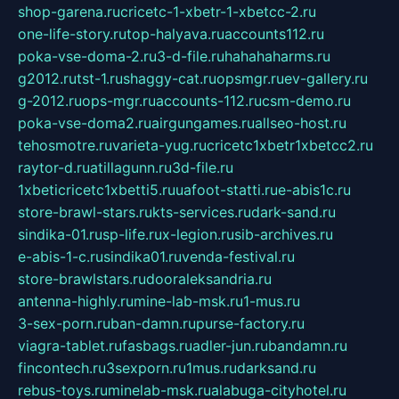
shop-garena.ru
cricetc-1-xbetr-1-xbetcc-2.ru
one-life-story.ru
top-halyava.ru
accounts112.ru
poka-vse-doma-2.ru
3-d-file.ru
hahahaharms.ru
g2012.ru
tst-1.ru
shaggy-cat.ru
opsmgr.ru
ev-gallery.ru
g-2012.ru
ops-mgr.ru
accounts-112.ru
csm-demo.ru
poka-vse-doma2.ru
airgungames.ru
allseo-host.ru
tehosmotre.ru
varieta-yug.ru
cricetc1xbetr1xbetcc2.ru
raytor-d.ru
atillagunn.ru
3d-file.ru
1xbeticricetc1xbetti5.ru
uafoot-statti.ru
e-abis1c.ru
store-brawl-stars.ru
kts-services.ru
dark-sand.ru
sindika-01.ru
sp-life.ru
x-legion.ru
sib-archives.ru
e-abis-1-c.ru
sindika01.ru
venda-festival.ru
store-brawlstars.ru
dooraleksandria.ru
antenna-highly.ru
mine-lab-msk.ru
1-mus.ru
3-sex-porn.ru
ban-damn.ru
purse-factory.ru
viagra-tablet.ru
fasbags.ru
adler-jun.ru
bandamn.ru
fincontech.ru
3sexporn.ru
1mus.ru
darksand.ru
rebus-toys.ru
minelab-msk.ru
alabuga-cityhotel.ru