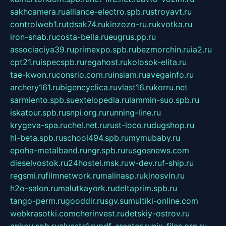
sakhcamera.ru
alliance-electro.spb.ru
stroyavt.ru
controlweb1.ru
tdsak74.ru
kinzozo-ru.ru
kvotka.ru
iron-snab.ru
costa-bella.ru
eugrus.pp.ru
associaciya39.ru
primexpo.spb.ru
bezmorchin.ru
ia2.ru
cpt21.ru
ispecspb.ru
regahost.ru
kolosok-elita.ru
tae-kwon.ru
consrio.com.ru
insiam.ru
avegainfo.ru
archery161.ru
bigencyclica.ru
vlast16.ru
korru.net
sarmiento.spb.su
extelopedia.ru
lammin-suo.spb.ru
iskatour.spb.ru
snpi.org.ru
running-line.ru
krygeva-spa.ru
chel.net.ru
rust-loco.ru
dugshop.ru
hl-beta.spb.ru
school494.spb.ru
mymubaby.ru
epoha-metalband.ru
ngr.spb.ru
rusgosnews.com
dieselvostok.ru
24hostel.msk.ru
w-dev.ru
f-ship.ru
regsmi.ru
filmnetwork.ru
malinasp.ru
kinosvin.ru
h2o-salon.ru
malutkayork.ru
deltaprim.spb.ru
tango-perm.ru
gooddir.ru
sgv.su
multiki-online.com
webkrasotki.com
cherinvest.ru
detskiy-ostrov.ru