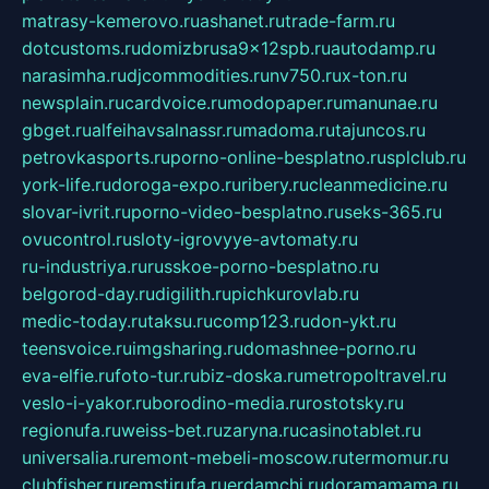
matrasy-kemerovo.ru
ashanet.ru
trade-farm.ru
dotcustoms.ru
domizbrusa9x12spb.ru
autodamp.ru
narasimha.ru
djcommodities.ru
nv750.ru
x-ton.ru
newsplain.ru
cardvoice.ru
modopaper.ru
manunae.ru
gbget.ru
alfeihavsalnassr.ru
madoma.ru
tajuncos.ru
petrovkasports.ru
porno-online-besplatno.ru
splclub.ru
york-life.ru
doroga-expo.ru
ribery.ru
cleanmedicine.ru
slovar-ivrit.ru
porno-video-besplatno.ru
seks-365.ru
ovucontrol.ru
sloty-igrovyye-avtomaty.ru
ru-industriya.ru
russkoe-porno-besplatno.ru
belgorod-day.ru
digilith.ru
pichkurovlab.ru
medic-today.ru
taksu.ru
comp123.ru
don-ykt.ru
teensvoice.ru
imgsharing.ru
domashnee-porno.ru
eva-elfie.ru
foto-tur.ru
biz-doska.ru
metropoltravel.ru
veslo-i-yakor.ru
borodino-media.ru
rostotsky.ru
regionufa.ru
weiss-bet.ru
zaryna.ru
casinotablet.ru
universalia.ru
remont-mebeli-moscow.ru
termomur.ru
clubfisher.ru
remstirufa.ru
erdamchi.ru
doramamama.ru