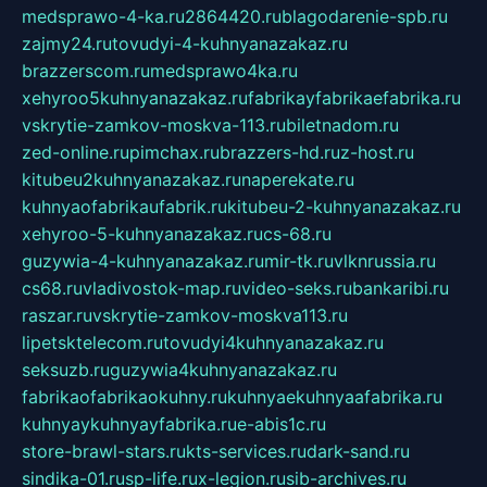
medsprawo-4-ka.ru
2864420.ru
blagodarenie-spb.ru
zajmy24.ru
tovudyi-4-kuhnyanazakaz.ru
brazzerscom.ru
medsprawo4ka.ru
xehyroo5kuhnyanazakaz.ru
fabrikayfabrikaefabrika.ru
vskrytie-zamkov-moskva-113.ru
biletnadom.ru
zed-online.ru
pimchax.ru
brazzers-hd.ru
z-host.ru
kitubeu2kuhnyanazakaz.ru
naperekate.ru
kuhnyaofabrikaufabrik.ru
kitubeu-2-kuhnyanazakaz.ru
xehyroo-5-kuhnyanazakaz.ru
cs-68.ru
guzywia-4-kuhnyanazakaz.ru
mir-tk.ru
vlknrussia.ru
cs68.ru
vladivostok-map.ru
video-seks.ru
bankaribi.ru
raszar.ru
vskrytie-zamkov-moskva113.ru
lipetsktelecom.ru
tovudyi4kuhnyanazakaz.ru
seksuzb.ru
guzywia4kuhnyanazakaz.ru
fabrikaofabrikaokuhny.ru
kuhnyaekuhnyaafabrika.ru
kuhnyaykuhnyayfabrika.ru
e-abis1c.ru
store-brawl-stars.ru
kts-services.ru
dark-sand.ru
sindika-01.ru
sp-life.ru
x-legion.ru
sib-archives.ru