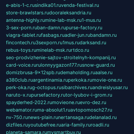
e-abis-1-c.ru
sindika01.ru
venda-festival.ru
store-brawlstars.ru
dooraleksandria.ru
antenna-highly.ru
mine-lab-msk.ru
1-mus.ru
3-sex-porn.ru
ban-damn.ru
purse-factory.ru
viagra-tablet.ru
fasbags.ru
adler-jun.ru
bandamn.ru
fincontech.ru
3sexporn.ru
1mus.ru
darksand.ru
rebus-toys.ru
minelab-msk.ru
rtdco.ru
seo-prodvizhenie-sajtov-stroitelnyh-kompanij.ru
card-voice.ru
rulonnyygazon177.ru
snow-guard.ru
domizbrusa-9x12spb.ru
demaholding.ru
aalse.ru
a380club.ru
argentinamia.ru
perkoka.ru
movie-one.ru
perk-oka.ru
g-octopus.ru
sibarchives.ru
andreislyusar.ru
naruto-x.ru
pursefactory.ru
tor-lyubov-i-grom.ru
spayderhed-2022.ru
movieone.ru
evro-dez.ru
webamator.ru
ma-absolut1.ru
avtopomosch27.ru
nv-750.ru
news-plain.ru
nertansaga.ru
delanalad.ru
dizfiles.ru
youtubefree.ru
aria-family.ru
roadli.ru
planeta-samara.ru
mysmartbuy.ru