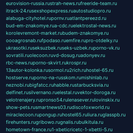
eurovision-russia.ru
strah-news.ru
freeride-team.ru
itrack-24.ru
sexshopexpress.ru
autostudiopro.ru
alabuga-cityhotel.ru
pornv.ru
atlantpereezd.ru
bud-em-znakomye.ru
a-cdc.ru
elektrostal-news.ru
korolevremont-market.ru
budem-znakomye.ru
oooagrosnab.ru
fpodaso.ru
emfire.ru
pro-otdelky.ru
ukrasotki.ru
seksuzbek.ru
seks-uzbek.ru
porno-vk.ru
sovratili.ru
olecoon.ru
vd-dosug.ru
adonyev.ru
rbc-news.ru
porno-skvirt.ru
krospr.ru
13autor-kolonka.ru
sormol.ru
2rich.ru
hostel-65.ru
hostserve.ru
porno-na-russkom.ru
mishinlab.ru
neznobi.ru
bigfatcc.ru
habble.ru
starbucksvia.ru
delfinet.ru
silvernano.ru
elestal.ru
vektor-doroga.ru
velotrenajery.ru
pronso54.ru
lenasever.ru
lovinskix.ru
show-pets.ru
smartnews03.ru
discofoxworld.ru
miraclecoon.ru
pongup.ru
hostel65.ru
liura.ru
glasspb.ru
firehunters.ru
gribowo.ru
gnalis.ru
bulkitula.ru
hometown-france.ru
1-xbeticricetc-1-xbetti-5.ru