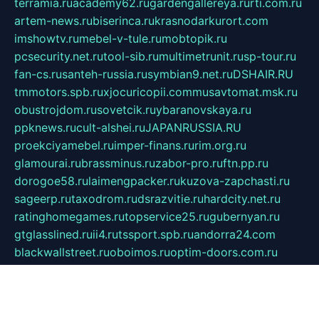
terramia.ru
academy62.ru
gardengallereya.ru
rti.com.ru
artem-news.ru
biserinca.ru
krasnodarkurort.com
imshowtv.ru
mebel-v-tule.ru
mobtopik.ru
pcsecurity.net.ru
tool-sib.ru
multimetrunit.ru
sp-tour.ru
fan-cs.ru
santeh-russia.ru
symbian9.net.ru
DSHAIR.RU
tmmotors.spb.ru
xjocuricopii.com
musavtomat.msk.ru
obustrojdom.ru
sovetcik.ru
ybaranovskaya.ru
ppknews.ru
cult-alshei.ru
JAPANRUSSIA.RU
proekciyamebel.ru
imper-finans.ru
rim.org.ru
glamourai.ru
brassminus.ru
zabor-pro.ru
ftn.pp.ru
dorogoe58.ru
laimengpacker.ru
kuzova-zapchasti.ru
sageerp.ru
taxodrom.ru
dsrazvitie.ru
hardcity.net.ru
ratinghomegames.ru
topservice25.ru
gubernyan.ru
gtglasslined.ru
ii4.ru
tssport.spb.ru
andorra24.com
blackwallstreet.ru
oboimos.ru
optim-doors.com.ru
ikuch.ru
nycr.org.ru
npa21.ru
vremya-ch.spb.ru
desert000.ru
ivtorgi.ru
ifiori.ru
catalog-statei.ru
dcv.org.ru
spetsmaster174.ru
ipkameryhiseeu.ru