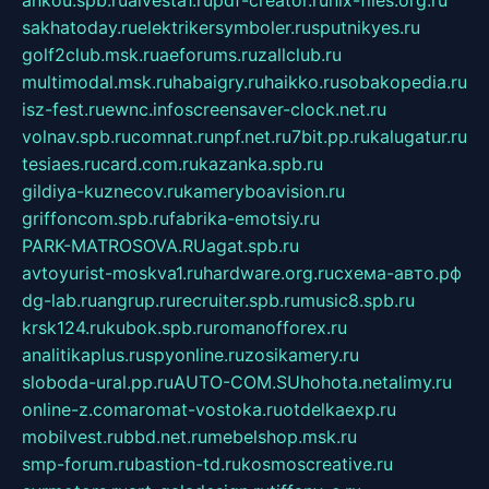
ankou.spb.ru
alvesta1.ru
pdf-creator.ru
nix-files.org.ru
sakhatoday.ru
elektrikersymboler.ru
sputnikyes.ru
golf2club.msk.ru
aeforums.ru
zallclub.ru
multimodal.msk.ru
habaigry.ru
haikko.ru
sobakopedia.ru
isz-fest.ru
ewnc.info
screensaver-clock.net.ru
volnav.spb.ru
comnat.ru
npf.net.ru
7bit.pp.ru
kalugatur.ru
tesiaes.ru
card.com.ru
kazanka.spb.ru
gildiya-kuznecov.ru
kameryboavision.ru
griffoncom.spb.ru
fabrika-emotsiy.ru
PARK-MATROSOVA.RU
agat.spb.ru
avtoyurist-moskva1.ru
hardware.org.ru
схема-авто.рф
dg-lab.ru
angrup.ru
recruiter.spb.ru
music8.spb.ru
krsk124.ru
kubok.spb.ru
romanofforex.ru
analitikaplus.ru
spyonline.ru
zosikamery.ru
sloboda-ural.pp.ru
AUTO-COM.SU
hohota.net
alimy.ru
online-z.com
aromat-vostoka.ru
otdelkaexp.ru
mobilvest.ru
bbd.net.ru
mebelshop.msk.ru
smp-forum.ru
bastion-td.ru
kosmoscreative.ru