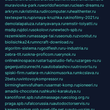
muraviovka-park.ru
worldofwoman.ru
clean-dreams.ru
arkrym.ru
kristinita.ru
dircomputer.ru
healthenter.ru
textexperts.ru
pivnaya-kruzhka.ru
kinofilmy-2021.ru
demolalapaluza.ru
tanyavanya.ru
remstir-tolyatti.ru
msdip.ru
jdol.ru
sokolovr.ru
newtech-spb.ru
rezemkleim.ru
massage-tai.ru
seonub.ru
zvonitut.ru
biolisichka24.ru
mncraft-download.ru
algoritm-sistema.ru
godflesh.ru
ru-industria.ru
zebra-tlt.ru
okna-proficom.ru
erynok.ru
onlinekinospace.ru
startupstudio-fefu.ru
zarges-ru.ru
gegenjustizunrecht.ru
autobalashov.ru
utrovortu.ru
spiski-firm.ru
elara-m.ru
kinomusorka.ru
mkcslava.ru
2bets.ru
vintovoykompressor.ru
birminghamvsfulham.ru
sarmat-komp.ru
pioneeri.ru
amadis-chocolate.ru
shkurki-karakulya.ru
kanotiforet.spb.ru
tutmassage.ru
ecolog.org.ru
praga.spb.ru
falcorussia.ru
autodoctorservis.ru
kamertondom.spb.ru
net-life.net.ru
avto-vozim.ru