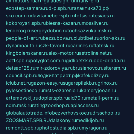
avrmotors.ru
art-galadesign.ru
tiffany-c.ru
ecostep-samara.ru
d-p.spb.ru
галактика73.рф
sko.com.ru
davitamebel-spb.ru
fotsis.ru
tesiaes.ru
kokoroyari.spb.ru
blesna-kazan.ru
mossilver.ru
lenderoq.ru
sergeydobrin.ru
tochkazvuka.msk.ru
people-of-art.ru
bezzubova.ru
clubtibet.ru
orior-aks.ru
dynamoauto.ru
szk-favorit.ru
carlines.ru
flatnsk.ru
kingbolenskaner.ru
alex-motor.ru
astroline.net.ru
act1.spb.ru
polyglot.com.ru
gidlipetsk.ru
ooo-driada.ru
detsad125.ru
mir-zdoroviya.ru
bruslanovo.ru
siterem.ru
council.spb.ru
лодкипатриот.рф
kafekolizey.ru
iclub.net.ru
gazon-easy.ru
sugarepilekb.ru
grinox.ru
pylesostineco.ru
msts-ozarenie.ru
kameryjooan.ru
artemovskij.ru
dopler.spb.ru
aid70.ru
metall-perm.ru
ndm.msk.ru
ratingzooshop.ru
apiaccess.ru
globalautotrade.info
bezverhovskoe.ru
drsschool.ru
ZOOSMART.SPB.RU
dalakony.ru
medikijob.ru
remontt.spb.ru
photostudia.spb.ru
myragon.ru