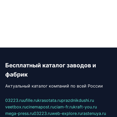
Бесплатный каталог заводов и
фабрик
Актуальный каталог компаний по всей России
03223.ru
ufille.ru
krasotata.ru
prazdnikdushi.ru
veetbox.ru
cinemapost.ru
ciam-fr.ru
kraft-you.ru
mega-press.ru
03223.ru
web-explore.ru
rastenuya.ru