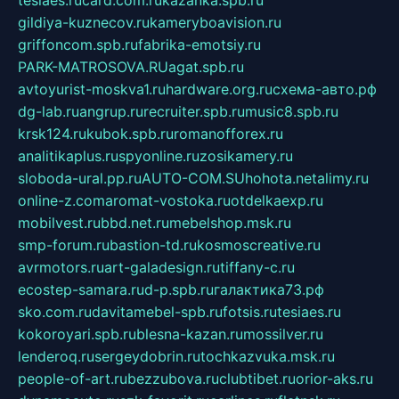
tesiaes.ru
card.com.ru
kazanka.spb.ru
gildiya-kuznecov.ru
kameryboavision.ru
griffoncom.spb.ru
fabrika-emotsiy.ru
PARK-MATROSOVA.RU
agat.spb.ru
avtoyurist-moskva1.ru
hardware.org.ru
схема-авто.рф
dg-lab.ru
angrup.ru
recruiter.spb.ru
music8.spb.ru
krsk124.ru
kubok.spb.ru
romanofforex.ru
analitikaplus.ru
spyonline.ru
zosikamery.ru
sloboda-ural.pp.ru
AUTO-COM.SU
hohota.net
alimy.ru
online-z.com
aromat-vostoka.ru
otdelkaexp.ru
mobilvest.ru
bbd.net.ru
mebelshop.msk.ru
smp-forum.ru
bastion-td.ru
kosmoscreative.ru
avrmotors.ru
art-galadesign.ru
tiffany-c.ru
ecostep-samara.ru
d-p.spb.ru
галактика73.рф
sko.com.ru
davitamebel-spb.ru
fotsis.ru
tesiaes.ru
kokoroyari.spb.ru
blesna-kazan.ru
mossilver.ru
lenderoq.ru
sergeydobrin.ru
tochkazvuka.msk.ru
people-of-art.ru
bezzubova.ru
clubtibet.ru
orior-aks.ru