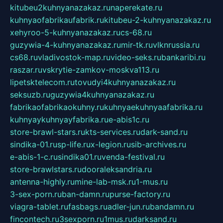
kitubeu2kuhnyanazakaz.ru
naperekate.ru
kuhnyaofabrikaufabrik.ru
kitubeu-2-kuhnyanazakaz.ru
xehyroo-5-kuhnyanazakaz.ru
cs-68.ru
guzywia-4-kuhnyanazakaz.ru
mir-tk.ru
vlknrussia.ru
cs68.ru
vladivostok-map.ru
video-seks.ru
bankaribi.ru
raszar.ru
vskrytie-zamkov-moskva113.ru
lipetsktelecom.ru
tovudyi4kuhnyanazakaz.ru
seksuzb.ru
guzywia4kuhnyanazakaz.ru
fabrikaofabrikaokuhny.ru
kuhnyaekuhnyaafabrika.ru
kuhnyaykuhnyayfabrika.ru
e-abis1c.ru
store-brawl-stars.ru
kts-services.ru
dark-sand.ru
sindika-01.ru
sp-life.ru
x-legion.ru
sib-archives.ru
e-abis-1-c.ru
sindika01.ru
venda-festival.ru
store-brawlstars.ru
dooraleksandria.ru
antenna-highly.ru
mine-lab-msk.ru
1-mus.ru
3-sex-porn.ru
ban-damn.ru
purse-factory.ru
viagra-tablet.ru
fasbags.ru
adler-jun.ru
bandamn.ru
fincontech.ru
3sexporn.ru
1mus.ru
darksand.ru