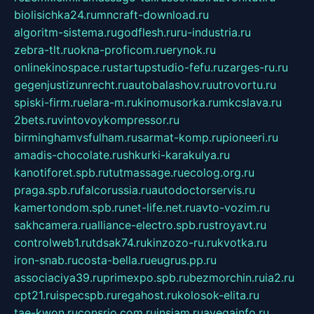
biolisichka24.ru
mncraft-download.ru
algoritm-sistema.ru
godflesh.ru
ru-industria.ru
zebra-tlt.ru
okna-proficom.ru
erynok.ru
onlinekinospace.ru
startupstudio-fefu.ru
zarges-ru.ru
gegenjustizunrecht.ru
autobalashov.ru
utrovortu.ru
spiski-firm.ru
elara-m.ru
kinomusorka.ru
mkcslava.ru
2bets.ru
vintovoykompressor.ru
birminghamvsfulham.ru
sarmat-komp.ru
pioneeri.ru
amadis-chocolate.ru
shkurki-karakulya.ru
kanotiforet.spb.ru
tutmassage.ru
ecolog.org.ru
praga.spb.ru
falcorussia.ru
autodoctorservis.ru
kamertondom.spb.ru
net-life.net.ru
avto-vozim.ru
sakhcamera.ru
alliance-electro.spb.ru
stroyavt.ru
controlweb1.ru
tdsak74.ru
kinzozo-ru.ru
kvotka.ru
iron-snab.ru
costa-bella.ru
eugrus.pp.ru
associaciya39.ru
primexpo.spb.ru
bezmorchin.ru
ia2.ru
cpt21.ru
ispecspb.ru
regahost.ru
kolosok-elita.ru
tae-kwon.ru
consrio.com.ru
insiam.ru
avegainfo.ru