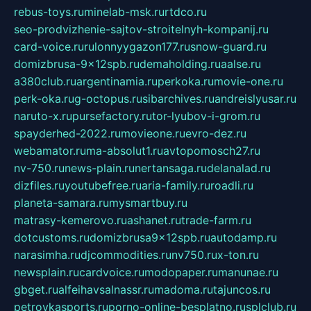
rebus-toys.ru
minelab-msk.ru
rtdco.ru
seo-prodvizhenie-sajtov-stroitelnyh-kompanij.ru
card-voice.ru
rulonnyygazon177.ru
snow-guard.ru
domizbrusa-9x12spb.ru
demaholding.ru
aalse.ru
a380club.ru
argentinamia.ru
perkoka.ru
movie-one.ru
perk-oka.ru
g-octopus.ru
sibarchives.ru
andreislyusar.ru
naruto-x.ru
pursefactory.ru
tor-lyubov-i-grom.ru
spayderhed-2022.ru
movieone.ru
evro-dez.ru
webamator.ru
ma-absolut1.ru
avtopomosch27.ru
nv-750.ru
news-plain.ru
nertansaga.ru
delanalad.ru
dizfiles.ru
youtubefree.ru
aria-family.ru
roadli.ru
planeta-samara.ru
mysmartbuy.ru
matrasy-kemerovo.ru
ashanet.ru
trade-farm.ru
dotcustoms.ru
domizbrusa9x12spb.ru
autodamp.ru
narasimha.ru
djcommodities.ru
nv750.ru
x-ton.ru
newsplain.ru
cardvoice.ru
modopaper.ru
manunae.ru
gbget.ru
alfeihavsalnassr.ru
madoma.ru
tajuncos.ru
petrovkasports.ru
porno-online-besplatno.ru
splclub.ru