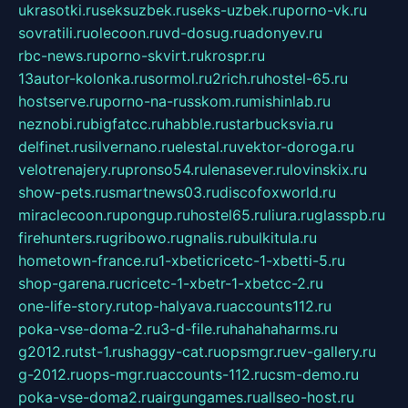
ukrasotki.ru
seksuzbek.ru
seks-uzbek.ru
porno-vk.ru
sovratili.ru
olecoon.ru
vd-dosug.ru
adonyev.ru
rbc-news.ru
porno-skvirt.ru
krospr.ru
13autor-kolonka.ru
sormol.ru
2rich.ru
hostel-65.ru
hostserve.ru
porno-na-russkom.ru
mishinlab.ru
neznobi.ru
bigfatcc.ru
habble.ru
starbucksvia.ru
delfinet.ru
silvernano.ru
elestal.ru
vektor-doroga.ru
velotrenajery.ru
pronso54.ru
lenasever.ru
lovinskix.ru
show-pets.ru
smartnews03.ru
discofoxworld.ru
miraclecoon.ru
pongup.ru
hostel65.ru
liura.ru
glasspb.ru
firehunters.ru
gribowo.ru
gnalis.ru
bulkitula.ru
hometown-france.ru
1-xbeticricetc-1-xbetti-5.ru
shop-garena.ru
cricetc-1-xbetr-1-xbetcc-2.ru
one-life-story.ru
top-halyava.ru
accounts112.ru
poka-vse-doma-2.ru
3-d-file.ru
hahahaharms.ru
g2012.ru
tst-1.ru
shaggy-cat.ru
opsmgr.ru
ev-gallery.ru
g-2012.ru
ops-mgr.ru
accounts-112.ru
csm-demo.ru
poka-vse-doma2.ru
airgungames.ru
allseo-host.ru