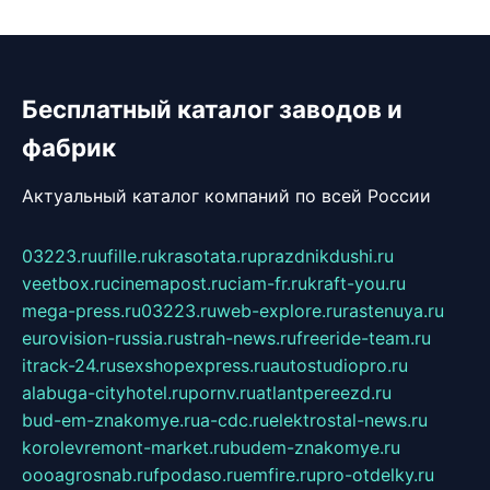
Бесплатный каталог заводов и
фабрик
Актуальный каталог компаний по всей России
03223.ru
ufille.ru
krasotata.ru
prazdnikdushi.ru
veetbox.ru
cinemapost.ru
ciam-fr.ru
kraft-you.ru
mega-press.ru
03223.ru
web-explore.ru
rastenuya.ru
eurovision-russia.ru
strah-news.ru
freeride-team.ru
itrack-24.ru
sexshopexpress.ru
autostudiopro.ru
alabuga-cityhotel.ru
pornv.ru
atlantpereezd.ru
bud-em-znakomye.ru
a-cdc.ru
elektrostal-news.ru
korolevremont-market.ru
budem-znakomye.ru
oooagrosnab.ru
fpodaso.ru
emfire.ru
pro-otdelky.ru