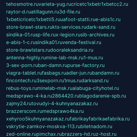
tehosmotre.ru
varieta-yug.ru
cricetc1xbetr1xbetcc2.ru
raytor-d.ru
atillagunn.ru
3d-file.ru
1xbeticricetc1xbetti5.ru
uafoot-statti.ru
e-abis1c.ru
store-brawl-stars.ru
kts-services.ru
dark-sand.ru
sindika-01.ru
sp-life.ru
x-legion.ru
sib-archives.ru
e-abis-1-c.ru
sindika01.ru
venda-festival.ru
store-brawlstars.ru
dooraleksandria.ru
antenna-highly.ru
mine-lab-msk.ru
1-mus.ru
3-sex-porn.ru
ban-damn.ru
purse-factory.ru
viagra-tablet.ru
fasbags.ru
adler-jun.ru
bandamn.ru
fincontech.ru
3sexporn.ru
1mus.ru
darksand.ru
rebus-toys.ru
minelab-msk.ru
alabuga-cityhotel.ru
medsprawo-4-ka.ru
2864420.ru
blagodarenie-spb.ru
zajmy24.ru
tovudyi-4-kuhnyanazakaz.ru
brazzerscom.ru
medsprawo4ka.ru
xehyroo5kuhnyanazakaz.ru
fabrikayfabrikaefabrika.ru
vskrytie-zamkov-moskva-113.ru
biletnadom.ru
zed-online.ru
pimchax.ru
brazzers-hd.ru
z-host.ru