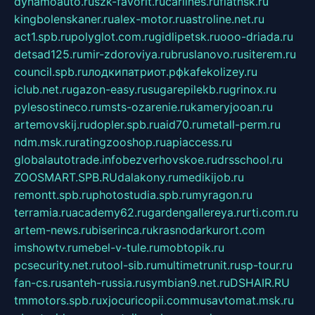
dynamoauto.ru
szk-favorit.ru
carlines.ru
flatnsk.ru
kingbolenskaner.ru
alex-motor.ru
astroline.net.ru
act1.spb.ru
polyglot.com.ru
gidlipetsk.ru
ooo-driada.ru
detsad125.ru
mir-zdoroviya.ru
bruslanovo.ru
siterem.ru
council.spb.ru
лодкипатриот.рф
kafekolizey.ru
iclub.net.ru
gazon-easy.ru
sugarepilekb.ru
grinox.ru
pylesostineco.ru
msts-ozarenie.ru
kameryjooan.ru
artemovskij.ru
dopler.spb.ru
aid70.ru
metall-perm.ru
ndm.msk.ru
ratingzooshop.ru
apiaccess.ru
globalautotrade.info
bezverhovskoe.ru
drsschool.ru
ZOOSMART.SPB.RU
dalakony.ru
medikijob.ru
remontt.spb.ru
photostudia.spb.ru
myragon.ru
terramia.ru
academy62.ru
gardengallereya.ru
rti.com.ru
artem-news.ru
biserinca.ru
krasnodarkurort.com
imshowtv.ru
mebel-v-tule.ru
mobtopik.ru
pcsecurity.net.ru
tool-sib.ru
multimetrunit.ru
sp-tour.ru
fan-cs.ru
santeh-russia.ru
symbian9.net.ru
DSHAIR.RU
tmmotors.spb.ru
xjocuricopii.com
musavtomat.msk.ru