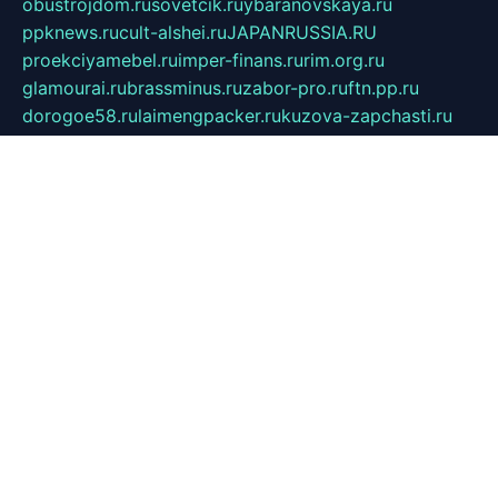
obustrojdom.ru
sovetcik.ru
ybaranovskaya.ru
ppknews.ru
cult-alshei.ru
JAPANRUSSIA.RU
proekciyamebel.ru
imper-finans.ru
rim.org.ru
glamourai.ru
brassminus.ru
zabor-pro.ru
ftn.pp.ru
dorogoe58.ru
laimengpacker.ru
kuzova-zapchasti.ru
sageerp.ru
taxodrom.ru
dsrazvitie.ru
hardcity.net.ru
ratinghomegames.ru
topservice25.ru
gubernyan.ru
gtglasslined.ru
ii4.ru
tssport.spb.ru
andorra24.com
blackwallstreet.ru
oboimos.ru
optim-doors.com.ru
ikuch.ru
nycr.org.ru
npa21.ru
vremya-ch.spb.ru
desert000.ru
ivtorgi.ru
ifiori.ru
catalog-statei.ru
dcv.org.ru
spetsmaster174.ru
ipkameryhiseeu.ru
dum26.ru
ruspol.spb.ru
fr-opendp.ru
kam-solnyshko.ru
cheyenne-arapaho.ru
sevzapmetal.spb.ru
ted-lapidus.spb.ru
parasite-eliminator.ru
sigma-complete.ru
modernworld.ru
dama-moda.ru
eholot-group.ru
sk-nvkz.ru
DRONGOLD.RU
democratia2.ru
i-farmer.ru
mass-sport.org