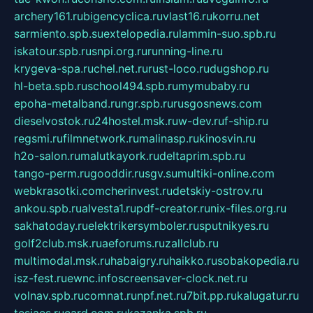
archery161.ru
bigencyclica.ru
vlast16.ru
korru.net
sarmiento.spb.su
extelopedia.ru
lammin-suo.spb.ru
iskatour.spb.ru
snpi.org.ru
running-line.ru
krygeva-spa.ru
chel.net.ru
rust-loco.ru
dugshop.ru
hl-beta.spb.ru
school494.spb.ru
mymubaby.ru
epoha-metalband.ru
ngr.spb.ru
rusgosnews.com
dieselvostok.ru
24hostel.msk.ru
w-dev.ru
f-ship.ru
regsmi.ru
filmnetwork.ru
malinasp.ru
kinosvin.ru
h2o-salon.ru
malutkayork.ru
deltaprim.spb.ru
tango-perm.ru
gooddir.ru
sgv.su
multiki-online.com
webkrasotki.com
cherinvest.ru
detskiy-ostrov.ru
ankou.spb.ru
alvesta1.ru
pdf-creator.ru
nix-files.org.ru
sakhatoday.ru
elektrikersymboler.ru
sputnikyes.ru
golf2club.msk.ru
aeforums.ru
zallclub.ru
multimodal.msk.ru
habaigry.ru
haikko.ru
sobakopedia.ru
isz-fest.ru
ewnc.info
screensaver-clock.net.ru
volnav.spb.ru
comnat.ru
npf.net.ru
7bit.pp.ru
kalugatur.ru