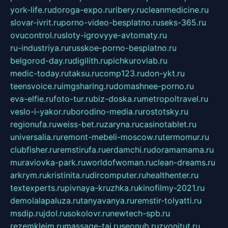
york-life.ru
doroga-expo.ru
ribery.ru
cleanmedicine.ru
slovar-ivrit.ru
porno-video-besplatno.ru
seks-365.ru
ovucontrol.ru
sloty-igrovyye-avtomaty.ru
ru-industriya.ru
russkoe-porno-besplatno.ru
belgorod-day.ru
digilith.ru
pichkurovlab.ru
medic-today.ru
taksu.ru
comp123.ru
don-ykt.ru
teensvoice.ru
imgsharing.ru
domashnee-porno.ru
eva-elfie.ru
foto-tur.ru
biz-doska.ru
metropoltravel.ru
veslo-i-yakor.ru
borodino-media.ru
rostotsky.ru
regionufa.ru
weiss-bet.ru
zaryna.ru
casinotablet.ru
universalia.ru
remont-mebeli-moscow.ru
termomur.ru
clubfisher.ru
remstirufa.ru
erdamchi.ru
doramamama.ru
muraviovka-park.ru
worldofwoman.ru
clean-dreams.ru
arkrym.ru
kristinita.ru
dircomputer.ru
healthenter.ru
textexperts.ru
pivnaya-kruzhka.ru
kinofilmy-2021.ru
demolalapaluza.ru
tanyavanya.ru
remstir-tolyatti.ru
msdip.ru
jdol.ru
sokolovr.ru
newtech-spb.ru
rezemkleim.ru
massage-tai.ru
seonub.ru
zvonitut.ru