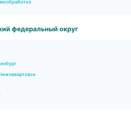
рмообработка
ский федеральный округ
ринбург
Нижневартовск
г