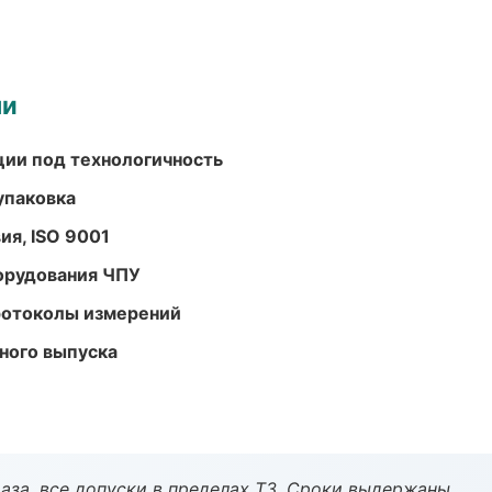
ми
ции под технологичность
упаковка
ия, ISO 9001
орудования ЧПУ
ротоколы измерений
ного выпуска
аза, все допуски в пределах ТЗ. Сроки выдержаны.