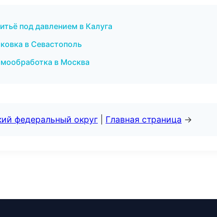
итьё под давлением в Калуга
ковка в Севастополь
рмообработка в Москва
кий федеральный округ
|
Главная страница
→