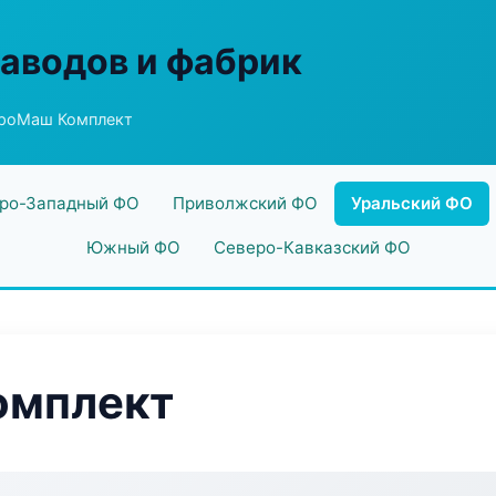
заводов и фабрик
роМаш Комплект
ро-Западный ФО
Приволжский ФО
Уральский ФО
Южный ФО
Северо-Кавказский ФО
омплект