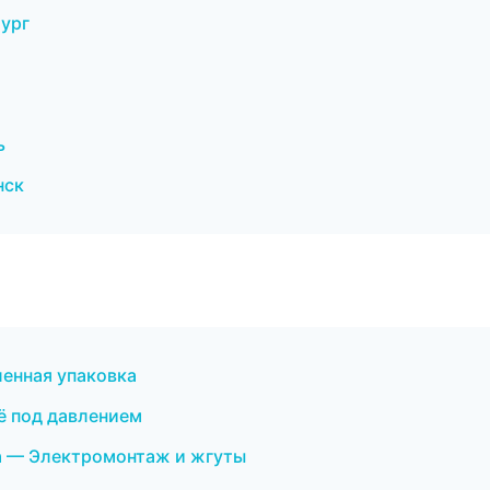
ург
ь
нск
енная упаковка
ё под давлением
 — Электромонтаж и жгуты