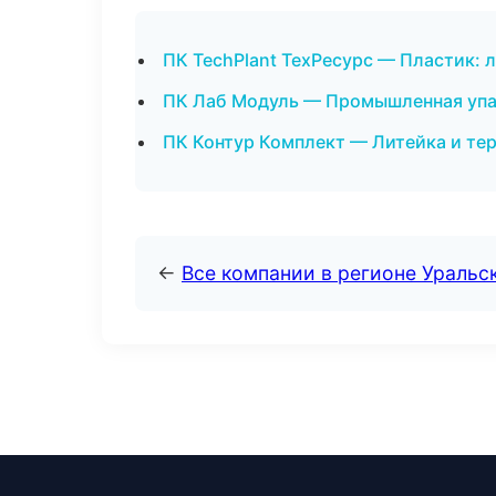
ПК TechPlant ТехРесурс — Пластик: л
ПК Лаб Модуль — Промышленная упа
ПК Контур Комплект — Литейка и те
←
Все компании в регионе Уральс