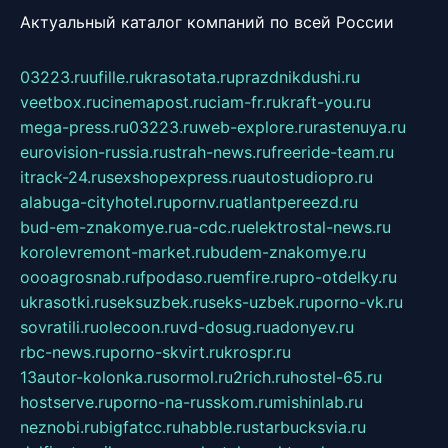
Актуальный каталог компаний по всей России
03223.ru
ufille.ru
krasotata.ru
prazdnikdushi.ru
veetbox.ru
cinemapost.ru
ciam-fr.ru
kraft-you.ru
mega-press.ru
03223.ru
web-explore.ru
rastenuya.ru
eurovision-russia.ru
strah-news.ru
freeride-team.ru
itrack-24.ru
sexshopexpress.ru
autostudiopro.ru
alabuga-cityhotel.ru
pornv.ru
atlantpereezd.ru
bud-em-znakomye.ru
a-cdc.ru
elektrostal-news.ru
korolevremont-market.ru
budem-znakomye.ru
oooagrosnab.ru
fpodaso.ru
emfire.ru
pro-otdelky.ru
ukrasotki.ru
seksuzbek.ru
seks-uzbek.ru
porno-vk.ru
sovratili.ru
olecoon.ru
vd-dosug.ru
adonyev.ru
rbc-news.ru
porno-skvirt.ru
krospr.ru
13autor-kolonka.ru
sormol.ru
2rich.ru
hostel-65.ru
hostserve.ru
porno-na-russkom.ru
mishinlab.ru
neznobi.ru
bigfatcc.ru
habble.ru
starbucksvia.ru