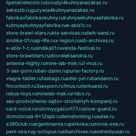
lipetsktelecom.ru
tovudyi4kuhnyanazakaz.ru
seksuzb.ru
guzywia4kuhnyanazakaz.ru
fabrikaofabrikaokuhny.ru
kuhnyaekuhnyaafabrika.ru
kuhnyaykuhnyayfabrika.ru
e-abis1c.ru
store-brawl-stars.ru
kts-services.ru
dark-sand.ru
sindika-01.ru
sp-life.ru
x-legion.ru
sib-archives.ru
e-abis-1-c.ru
sindika01.ru
venda-festival.ru
store-brawlstars.ru
dooraleksandria.ru
antenna-highly.ru
mine-lab-msk.ru
1-mus.ru
3-sex-porn.ru
ban-damn.ru
purse-factory.ru
viagra-tablet.ru
fasbags.ru
adler-jun.ru
bandamn.ru
fincontech.ru
3sexporn.ru
1mus.ru
darksand.ru
rebus-toys.ru
minelab-msk.ru
rtdco.ru
seo-prodvizhenie-sajtov-stroitelnyh-kompanij.ru
card-voice.ru
rulonnyygazon177.ru
snow-guard.ru
domizbrusa-9x12spb.ru
demaholding.ru
aalse.ru
a380club.ru
argentinamia.ru
perkoka.ru
movie-one.ru
perk-oka.ru
g-octopus.ru
sibarchives.ru
andreislyusar.ru