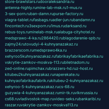
store-brawlstars.ru
dooraleksandria.ru
antenna-highly.ru
mine-lab-msk.ru
1-mus.ru
3-sex-porn.ru
ban-damn.ru
purse-factory.ru
viagra-tablet.ru
fasbags.ru
adler-jun.ru
bandamn.ru
fincontech.ru
3sexporn.ru
1mus.ru
darksand.ru
rebus-toys.ru
minelab-msk.ru
alabuga-cityhotel.ru
medsprawo-4-ka.ru
2864420.ru
blagodarenie-spb.ru
zajmy24.ru
tovudyi-4-kuhnyanazakaz.ru
brazzerscom.ru
medsprawo4ka.ru
xehyroo5kuhnyanazakaz.ru
fabrikayfabrikaefabrika.ru
vskrytie-zamkov-moskva-113.ru
biletnadom.ru
zed-online.ru
pimchax.ru
brazzers-hd.ru
z-host.ru
kitubeu2kuhnyanazakaz.ru
naperekate.ru
kuhnyaofabrikaufabrik.ru
kitubeu-2-kuhnyanazakaz.ru
xehyroo-5-kuhnyanazakaz.ru
cs-68.ru
guzywia-4-kuhnyanazakaz.ru
mir-tk.ru
vlknrussia.ru
cs68.ru
vladivostok-map.ru
video-seks.ru
bankaribi.ru
raszar.ru
vskrytie-zamkov-moskva113.ru