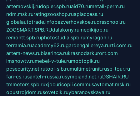
artemovskij.ru
dopler.spb.ru
aid70.ru
metall-perm.ru
ndm.msk.ru
ratingzooshop.ru
apiaccess.ru
globalautotrade.info
bezverhovskoe.ru
drsschool.ru
ZOOSMART.SPB.RU
dalakony.ru
medikijob.ru
remontt.spb.ru
photostudia.spb.ru
myragon.ru
terramia.ru
academy62.ru
gardengallereya.ru
rti.com.ru
artem-news.ru
biserinca.ru
krasnodarkurort.com
imshowtv.ru
mebel-v-tule.ru
mobtopik.ru
pcsecurity.net.ru
tool-sib.ru
multimetrunit.ru
sp-tour.ru
fan-cs.ru
santeh-russia.ru
symbian9.net.ru
DSHAIR.RU
tmmotors.spb.ru
xjocuricopii.com
musavtomat.msk.ru
obustrojdom.ru
sovetcik.ru
ybaranovskaya.ru
ppknews.ru
cult-alshei.ru
JAPANRUSSIA.RU
proekciyamebel.ru
imper-finans.ru
rim.org.ru
glamourai.ru
brassminus.ru
zabor-pro.ru
ftn.pp.ru
dorogoe58.ru
laimengpacker.ru
kuzova-zapchasti.ru
sageerp.ru
taxodrom.ru
dsrazvitie.ru
hardcity.net.ru
ratinghomegames.ru
topservice25.ru
gubernyan.ru