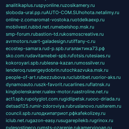
analitikaplus.ru
spyonline.ru
zosikamery.ru
sloboda-ural.pp.ru
AUTO-COM.SU
hohota.net
alimy.ru
online-z.com
aromat-vostoka.ru
otdelkaexp.ru
mobilvest.ru
bbd.net.ru
mebelshop.msk.ru
smp-forum.ru
bastion-td.ru
kosmoscreative.ru
avrmotors.ru
art-galadesign.ru
tiffany-c.ru
ecostep-samara.ru
d-p.spb.ru
галактика73.рф
sko.com.ru
davitamebel-spb.ru
fotsis.ru
tesiaes.ru
kokoroyari.spb.ru
blesna-kazan.ru
mossilver.ru
lenderoq.ru
sergeydobrin.ru
tochkazvuka.msk.ru
people-of-art.ru
bezzubova.ru
clubtibet.ru
orior-aks.ru
dynamoauto.ru
szk-favorit.ru
carlines.ru
flatnsk.ru
kingbolenskaner.ru
alex-motor.ru
astroline.net.ru
act1.spb.ru
polyglot.com.ru
gidlipetsk.ru
ooo-driada.ru
detsad125.ru
mir-zdoroviya.ru
bruslanovo.ru
siterem.ru
council.spb.ru
лодкипатриот.рф
kafekolizey.ru
iclub.net.ru
gazon-easy.ru
sugarepilekb.ru
grinox.ru
pylesostineco.ru
msts-ozarenie.ru
kameryjooan.ru