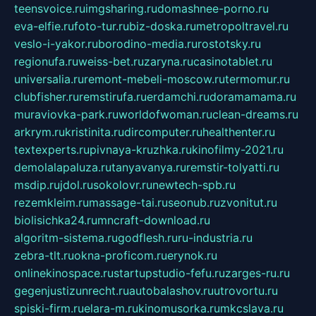
teensvoice.ru
imgsharing.ru
domashnee-porno.ru
eva-elfie.ru
foto-tur.ru
biz-doska.ru
metropoltravel.ru
veslo-i-yakor.ru
borodino-media.ru
rostotsky.ru
regionufa.ru
weiss-bet.ru
zaryna.ru
casinotablet.ru
universalia.ru
remont-mebeli-moscow.ru
termomur.ru
clubfisher.ru
remstirufa.ru
erdamchi.ru
doramamama.ru
muraviovka-park.ru
worldofwoman.ru
clean-dreams.ru
arkrym.ru
kristinita.ru
dircomputer.ru
healthenter.ru
textexperts.ru
pivnaya-kruzhka.ru
kinofilmy-2021.ru
demolalapaluza.ru
tanyavanya.ru
remstir-tolyatti.ru
msdip.ru
jdol.ru
sokolovr.ru
newtech-spb.ru
rezemkleim.ru
massage-tai.ru
seonub.ru
zvonitut.ru
biolisichka24.ru
mncraft-download.ru
algoritm-sistema.ru
godflesh.ru
ru-industria.ru
zebra-tlt.ru
okna-proficom.ru
erynok.ru
onlinekinospace.ru
startupstudio-fefu.ru
zarges-ru.ru
gegenjustizunrecht.ru
autobalashov.ru
utrovortu.ru
spiski-firm.ru
elara-m.ru
kinomusorka.ru
mkcslava.ru