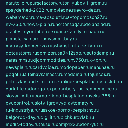
naruto-x.ru
pursefactory.ru
tor-lyubov-i-grom.ru
spayderhed-2022.ru
movieone.ru
evro-dez.ru
webamator.ru
ma-absolut1.ru
avtopomosch27.ru
nv-750.ru
news-plain.ru
nertansaga.ru
delanalad.ru
dizfiles.ru
youtubefree.ru
aria-family.ru
roadli.ru
planeta-samara.ru
mysmartbuy.ru
matrasy-kemerovo.ru
ashanet.ru
trade-farm.ru
dotcustoms.ru
domizbrusa9x12spb.ru
autodamp.ru
narasimha.ru
djcommodities.ru
nv750.ru
x-ton.ru
newsplain.ru
cardvoice.ru
modopaper.ru
manunae.ru
gbget.ru
alfeihavsalnassr.ru
madoma.ru
tajuncos.ru
petrovkasports.ru
porno-online-besplatno.ru
splclub.ru
york-life.ru
doroga-expo.ru
ribery.ru
cleanmedicine.ru
slovar-ivrit.ru
porno-video-besplatno.ru
seks-365.ru
ovucontrol.ru
sloty-igrovyye-avtomaty.ru
ru-industriya.ru
russkoe-porno-besplatno.ru
belgorod-day.ru
digilith.ru
pichkurovlab.ru
medic-today.ru
taksu.ru
comp123.ru
don-ykt.ru