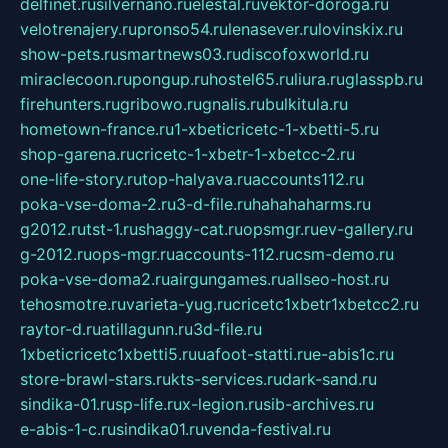
delfinet.ru
silvernano.ru
elestal.ru
vektor-doroga.ru
velotrenajery.ru
pronso54.ru
lenasever.ru
lovinskix.ru
show-pets.ru
smartnews03.ru
discofoxworld.ru
miraclecoon.ru
pongup.ru
hostel65.ru
liura.ru
glasspb.ru
firehunters.ru
gribowo.ru
gnalis.ru
bulkitula.ru
hometown-france.ru
1-xbeticricetc-1-xbetti-5.ru
shop-garena.ru
cricetc-1-xbetr-1-xbetcc-2.ru
one-life-story.ru
top-halyava.ru
accounts112.ru
poka-vse-doma-2.ru
3-d-file.ru
hahahaharms.ru
g2012.ru
tst-1.ru
shaggy-cat.ru
opsmgr.ru
ev-gallery.ru
g-2012.ru
ops-mgr.ru
accounts-112.ru
csm-demo.ru
poka-vse-doma2.ru
airgungames.ru
allseo-host.ru
tehosmotre.ru
varieta-yug.ru
cricetc1xbetr1xbetcc2.ru
raytor-d.ru
atillagunn.ru
3d-file.ru
1xbeticricetc1xbetti5.ru
uafoot-statti.ru
e-abis1c.ru
store-brawl-stars.ru
kts-services.ru
dark-sand.ru
sindika-01.ru
sp-life.ru
x-legion.ru
sib-archives.ru
e-abis-1-c.ru
sindika01.ru
venda-festival.ru