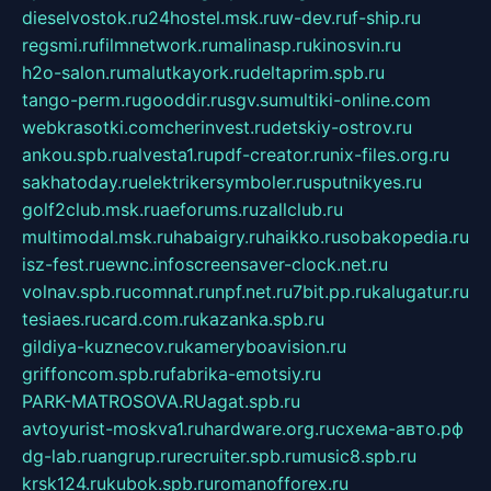
dieselvostok.ru
24hostel.msk.ru
w-dev.ru
f-ship.ru
regsmi.ru
filmnetwork.ru
malinasp.ru
kinosvin.ru
h2o-salon.ru
malutkayork.ru
deltaprim.spb.ru
tango-perm.ru
gooddir.ru
sgv.su
multiki-online.com
webkrasotki.com
cherinvest.ru
detskiy-ostrov.ru
ankou.spb.ru
alvesta1.ru
pdf-creator.ru
nix-files.org.ru
sakhatoday.ru
elektrikersymboler.ru
sputnikyes.ru
golf2club.msk.ru
aeforums.ru
zallclub.ru
multimodal.msk.ru
habaigry.ru
haikko.ru
sobakopedia.ru
isz-fest.ru
ewnc.info
screensaver-clock.net.ru
volnav.spb.ru
comnat.ru
npf.net.ru
7bit.pp.ru
kalugatur.ru
tesiaes.ru
card.com.ru
kazanka.spb.ru
gildiya-kuznecov.ru
kameryboavision.ru
griffoncom.spb.ru
fabrika-emotsiy.ru
PARK-MATROSOVA.RU
agat.spb.ru
avtoyurist-moskva1.ru
hardware.org.ru
схема-авто.рф
dg-lab.ru
angrup.ru
recruiter.spb.ru
music8.spb.ru
krsk124.ru
kubok.spb.ru
romanofforex.ru