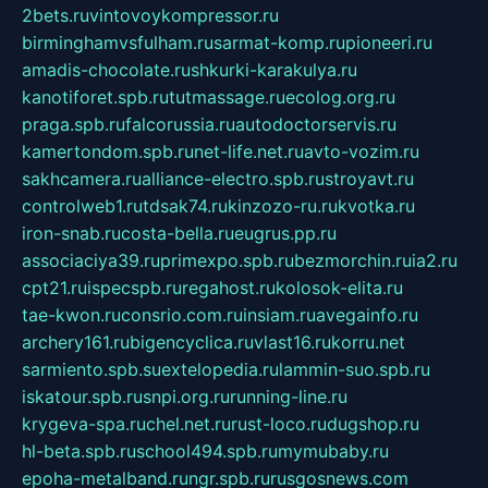
2bets.ru
vintovoykompressor.ru
birminghamvsfulham.ru
sarmat-komp.ru
pioneeri.ru
amadis-chocolate.ru
shkurki-karakulya.ru
kanotiforet.spb.ru
tutmassage.ru
ecolog.org.ru
praga.spb.ru
falcorussia.ru
autodoctorservis.ru
kamertondom.spb.ru
net-life.net.ru
avto-vozim.ru
sakhcamera.ru
alliance-electro.spb.ru
stroyavt.ru
controlweb1.ru
tdsak74.ru
kinzozo-ru.ru
kvotka.ru
iron-snab.ru
costa-bella.ru
eugrus.pp.ru
associaciya39.ru
primexpo.spb.ru
bezmorchin.ru
ia2.ru
cpt21.ru
ispecspb.ru
regahost.ru
kolosok-elita.ru
tae-kwon.ru
consrio.com.ru
insiam.ru
avegainfo.ru
archery161.ru
bigencyclica.ru
vlast16.ru
korru.net
sarmiento.spb.su
extelopedia.ru
lammin-suo.spb.ru
iskatour.spb.ru
snpi.org.ru
running-line.ru
krygeva-spa.ru
chel.net.ru
rust-loco.ru
dugshop.ru
hl-beta.spb.ru
school494.spb.ru
mymubaby.ru
epoha-metalband.ru
ngr.spb.ru
rusgosnews.com