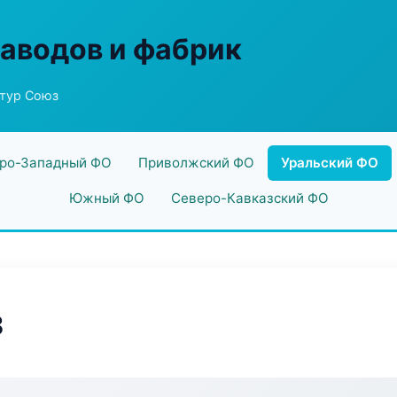
заводов и фабрик
нтур Союз
ро-Западный ФО
Приволжский ФО
Уральский ФО
Южный ФО
Северо-Кавказский ФО
з