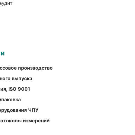
аудит
ми
ассовое производство
ного выпуска
ия, ISO 9001
упаковка
орудования ЧПУ
ротоколы измерений