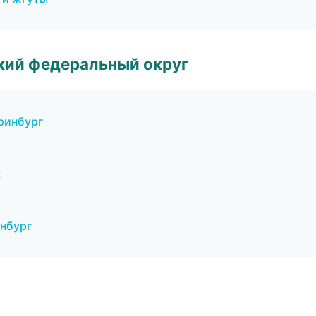
ский федеральный округ
ринбург
к
нбург