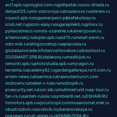
act1.spb.ru
polyglot.com.ru
gidlipetsk.ru
ooo-driada.ru
detsad125.ru
mir-zdoroviya.ru
bruslanovo.ru
siterem.ru
council.spb.ru
лодкипатриот.рф
kafekolizey.ru
iclub.net.ru
gazon-easy.ru
sugarepilekb.ru
grinox.ru
pylesostineco.ru
msts-ozarenie.ru
kameryjooan.ru
artemovskij.ru
dopler.spb.ru
aid70.ru
metall-perm.ru
ndm.msk.ru
ratingzooshop.ru
apiaccess.ru
globalautotrade.info
bezverhovskoe.ru
drsschool.ru
ZOOSMART.SPB.RU
dalakony.ru
medikijob.ru
remontt.spb.ru
photostudia.spb.ru
myragon.ru
terramia.ru
academy62.ru
gardengallereya.ru
rti.com.ru
artem-news.ru
biserinca.ru
krasnodarkurort.com
imshowtv.ru
mebel-v-tule.ru
mobtopik.ru
pcsecurity.net.ru
tool-sib.ru
multimetrunit.ru
sp-tour.ru
fan-cs.ru
santeh-russia.ru
symbian9.net.ru
DSHAIR.RU
tmmotors.spb.ru
xjocuricopii.com
musavtomat.msk.ru
obustrojdom.ru
sovetcik.ru
ybaranovskaya.ru
ppknews.ru
cult-alshei.ru
JAPANRUSSIA.RU