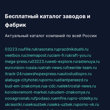
Бесплатный каталог заводов и
фабрик
Актуальный каталог компаний по всей России
03223.ru
ufille.ru
krasotata.ru
prazdnikdushi.ru
veetbox.ru
cinemapost.ru
ciam-fr.ru
kraft-you.ru
mega-press.ru
03223.ru
web-explore.ru
rastenuya.ru
eurovision-russia.ru
strah-news.ru
freeride-team.ru
itrack-24.ru
sexshopexpress.ru
autostudiopro.ru
alabuga-cityhotel.ru
pornv.ru
atlantpereezd.ru
bud-em-znakomye.ru
a-cdc.ru
elektrostal-news.ru
korolevremont-market.ru
budem-znakomye.ru
oooagrosnab.ru
fpodaso.ru
emfire.ru
pro-otdelky.ru
ukrasotki.ru
seksuzbek.ru
seks-uzbek.ru
porno-vk.ru