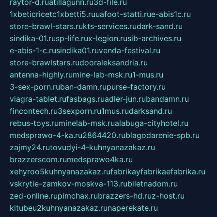
raytor-d.ru
atillagunn.ru
3d-file.ru
1xbeticricetc1xbetti5.ru
uafoot-statti.ru
e-abis1c.ru
store-brawl-stars.ru
kts-services.ru
dark-sand.ru
sindika-01.ru
sp-life.ru
x-legion.ru
sib-archives.ru
e-abis-1-c.ru
sindika01.ru
venda-festival.ru
store-brawlstars.ru
dooraleksandria.ru
antenna-highly.ru
mine-lab-msk.ru
1-mus.ru
3-sex-porn.ru
ban-damn.ru
purse-factory.ru
viagra-tablet.ru
fasbags.ru
adler-jun.ru
bandamn.ru
fincontech.ru
3sexporn.ru
1mus.ru
darksand.ru
rebus-toys.ru
minelab-msk.ru
alabuga-cityhotel.ru
medsprawo-4-ka.ru
2864420.ru
blagodarenie-spb.ru
zajmy24.ru
tovudyi-4-kuhnyanazakaz.ru
brazzerscom.ru
medsprawo4ka.ru
xehyroo5kuhnyanazakaz.ru
fabrikayfabrikaefabrika.ru
vskrytie-zamkov-moskva-113.ru
biletnadom.ru
zed-online.ru
pimchax.ru
brazzers-hd.ru
z-host.ru
kitubeu2kuhnyanazakaz.ru
naperekate.ru