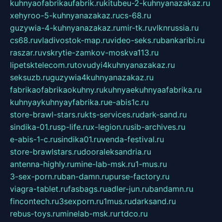
kuhnyaofabrikaufabrik.ru
kitubeu-2-kuhnyanazakaz.ru
xehyroo-5-kuhnyanazakaz.ru
cs-68.ru
guzywia-4-kuhnyanazakaz.ru
mir-tk.ru
vlknrussia.ru
cs68.ru
vladivostok-map.ru
video-seks.ru
bankaribi.ru
raszar.ru
vskrytie-zamkov-moskva113.ru
lipetsktelecom.ru
tovudyi4kuhnyanazakaz.ru
seksuzb.ru
guzywia4kuhnyanazakaz.ru
fabrikaofabrikaokuhny.ru
kuhnyaekuhnyaafabrika.ru
kuhnyaykuhnyayfabrika.ru
e-abis1c.ru
store-brawl-stars.ru
kts-services.ru
dark-sand.ru
sindika-01.ru
sp-life.ru
x-legion.ru
sib-archives.ru
e-abis-1-c.ru
sindika01.ru
venda-festival.ru
store-brawlstars.ru
dooraleksandria.ru
antenna-highly.ru
mine-lab-msk.ru
1-mus.ru
3-sex-porn.ru
ban-damn.ru
purse-factory.ru
viagra-tablet.ru
fasbags.ru
adler-jun.ru
bandamn.ru
fincontech.ru
3sexporn.ru
1mus.ru
darksand.ru
rebus-toys.ru
minelab-msk.ru
rtdco.ru