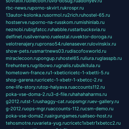
sovratili.ru
olecoon.ru
vd-dosug.ru
adonyev.ru
rbc-news.ru
porno-skvirt.ru
krospr.ru
13autor-kolonka.ru
sormol.ru
2rich.ru
hostel-65.ru
hostserve.ru
porno-na-russkom.ru
mishinlab.ru
neznobi.ru
bigfatcc.ru
habble.ru
starbucksvia.ru
delfinet.ru
silvernano.ru
elestal.ru
vektor-doroga.ru
velotrenajery.ru
pronso54.ru
lenasever.ru
lovinskix.ru
show-pets.ru
smartnews03.ru
discofoxworld.ru
miraclecoon.ru
pongup.ru
hostel65.ru
liura.ru
glasspb.ru
firehunters.ru
gribowo.ru
gnalis.ru
bulkitula.ru
hometown-france.ru
1-xbeticricetc-1-xbetti-5.ru
shop-garena.ru
cricetc-1-xbetr-1-xbetcc-2.ru
one-life-story.ru
top-halyava.ru
accounts112.ru
poka-vse-doma-2.ru
3-d-file.ru
hahahaharms.ru
g2012.ru
tst-1.ru
shaggy-cat.ru
opsmgr.ru
ev-gallery.ru
g-2012.ru
ops-mgr.ru
accounts-112.ru
csm-demo.ru
poka-vse-doma2.ru
airgungames.ru
allseo-host.ru
tehosmotre.ru
varieta-yug.ru
cricetc1xbetr1xbetcc2.ru