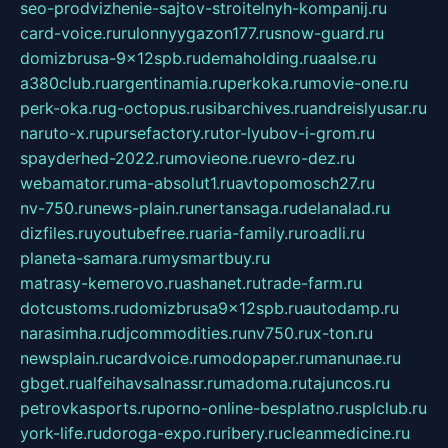
seo-prodvizhenie-sajtov-stroitelnyh-kompanij.ru
card-voice.ru
rulonnyygazon177.ru
snow-guard.ru
domizbrusa-9x12spb.ru
demaholding.ru
aalse.ru
a380club.ru
argentinamia.ru
perkoka.ru
movie-one.ru
perk-oka.ru
g-octopus.ru
sibarchives.ru
andreislyusar.ru
naruto-x.ru
pursefactory.ru
tor-lyubov-i-grom.ru
spayderhed-2022.ru
movieone.ru
evro-dez.ru
webamator.ru
ma-absolut1.ru
avtopomosch27.ru
nv-750.ru
news-plain.ru
nertansaga.ru
delanalad.ru
dizfiles.ru
youtubefree.ru
aria-family.ru
roadli.ru
planeta-samara.ru
mysmartbuy.ru
matrasy-kemerovo.ru
ashanet.ru
trade-farm.ru
dotcustoms.ru
domizbrusa9x12spb.ru
autodamp.ru
narasimha.ru
djcommodities.ru
nv750.ru
x-ton.ru
newsplain.ru
cardvoice.ru
modopaper.ru
manunae.ru
gbget.ru
alfeihavsalnassr.ru
madoma.ru
tajuncos.ru
petrovkasports.ru
porno-online-besplatno.ru
splclub.ru
york-life.ru
doroga-expo.ru
ribery.ru
cleanmedicine.ru