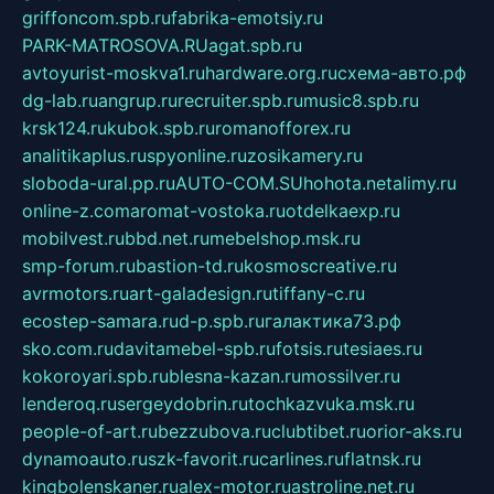
griffoncom.spb.ru
fabrika-emotsiy.ru
PARK-MATROSOVA.RU
agat.spb.ru
avtoyurist-moskva1.ru
hardware.org.ru
схема-авто.рф
dg-lab.ru
angrup.ru
recruiter.spb.ru
music8.spb.ru
krsk124.ru
kubok.spb.ru
romanofforex.ru
analitikaplus.ru
spyonline.ru
zosikamery.ru
sloboda-ural.pp.ru
AUTO-COM.SU
hohota.net
alimy.ru
online-z.com
aromat-vostoka.ru
otdelkaexp.ru
mobilvest.ru
bbd.net.ru
mebelshop.msk.ru
smp-forum.ru
bastion-td.ru
kosmoscreative.ru
avrmotors.ru
art-galadesign.ru
tiffany-c.ru
ecostep-samara.ru
d-p.spb.ru
галактика73.рф
sko.com.ru
davitamebel-spb.ru
fotsis.ru
tesiaes.ru
kokoroyari.spb.ru
blesna-kazan.ru
mossilver.ru
lenderoq.ru
sergeydobrin.ru
tochkazvuka.msk.ru
people-of-art.ru
bezzubova.ru
clubtibet.ru
orior-aks.ru
dynamoauto.ru
szk-favorit.ru
carlines.ru
flatnsk.ru
kingbolenskaner.ru
alex-motor.ru
astroline.net.ru