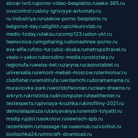
slovar-ivrit.ru
porno-video-besplatno.ru
seks-365.ru
ovucontrol.ru
sloty-igrovyye-avtomaty.ru
ru-industriya.ru
russkoe-porno-besplatno.ru
belgorod-day.ru
digilith.ru
pichkurovlab.ru
medic-today.ru
taksu.ru
comp123.ru
don-ykt.ru
teensvoice.ru
imgsharing.ru
domashnee-porno.ru
eva-elfie.ru
foto-tur.ru
biz-doska.ru
metropoltravel.ru
veslo-i-yakor.ru
borodino-media.ru
rostotsky.ru
regionufa.ru
weiss-bet.ru
zaryna.ru
casinotablet.ru
universalia.ru
remont-mebeli-moscow.ru
termomur.ru
clubfisher.ru
remstirufa.ru
erdamchi.ru
doramamama.ru
muraviovka-park.ru
worldofwoman.ru
clean-dreams.ru
arkrym.ru
kristinita.ru
dircomputer.ru
healthenter.ru
textexperts.ru
pivnaya-kruzhka.ru
kinofilmy-2021.ru
demolalapaluza.ru
tanyavanya.ru
remstir-tolyatti.ru
msdip.ru
jdol.ru
sokolovr.ru
newtech-spb.ru
rezemkleim.ru
massage-tai.ru
seonub.ru
zvonitut.ru
biolisichka24.ru
mncraft-download.ru