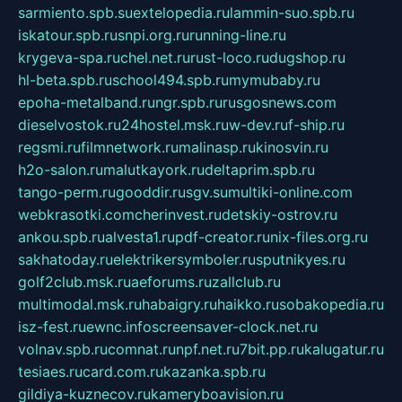
sarmiento.spb.su
extelopedia.ru
lammin-suo.spb.ru
iskatour.spb.ru
snpi.org.ru
running-line.ru
krygeva-spa.ru
chel.net.ru
rust-loco.ru
dugshop.ru
hl-beta.spb.ru
school494.spb.ru
mymubaby.ru
epoha-metalband.ru
ngr.spb.ru
rusgosnews.com
dieselvostok.ru
24hostel.msk.ru
w-dev.ru
f-ship.ru
regsmi.ru
filmnetwork.ru
malinasp.ru
kinosvin.ru
h2o-salon.ru
malutkayork.ru
deltaprim.spb.ru
tango-perm.ru
gooddir.ru
sgv.su
multiki-online.com
webkrasotki.com
cherinvest.ru
detskiy-ostrov.ru
ankou.spb.ru
alvesta1.ru
pdf-creator.ru
nix-files.org.ru
sakhatoday.ru
elektrikersymboler.ru
sputnikyes.ru
golf2club.msk.ru
aeforums.ru
zallclub.ru
multimodal.msk.ru
habaigry.ru
haikko.ru
sobakopedia.ru
isz-fest.ru
ewnc.info
screensaver-clock.net.ru
volnav.spb.ru
comnat.ru
npf.net.ru
7bit.pp.ru
kalugatur.ru
tesiaes.ru
card.com.ru
kazanka.spb.ru
gildiya-kuznecov.ru
kameryboavision.ru