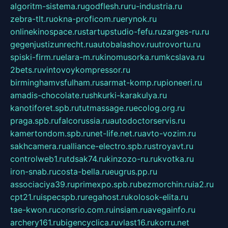
algoritm-sistema.ru
godflesh.ru
ru-industria.ru
zebra-tlt.ru
okna-proficom.ru
erynok.ru
onlinekinospace.ru
startupstudio-fefu.ru
zarges-ru.ru
gegenjustizunrecht.ru
autobalashov.ru
utrovortu.ru
spiski-firm.ru
elara-m.ru
kinomusorka.ru
mkcslava.ru
2bets.ru
vintovoykompressor.ru
birminghamvsfulham.ru
sarmat-komp.ru
pioneeri.ru
amadis-chocolate.ru
shkurki-karakulya.ru
kanotiforet.spb.ru
tutmassage.ru
ecolog.org.ru
praga.spb.ru
falcorussia.ru
autodoctorservis.ru
kamertondom.spb.ru
net-life.net.ru
avto-vozim.ru
sakhcamera.ru
alliance-electro.spb.ru
stroyavt.ru
controlweb1.ru
tdsak74.ru
kinzozo-ru.ru
kvotka.ru
iron-snab.ru
costa-bella.ru
eugrus.pp.ru
associaciya39.ru
primexpo.spb.ru
bezmorchin.ru
ia2.ru
cpt21.ru
ispecspb.ru
regahost.ru
kolosok-elita.ru
tae-kwon.ru
consrio.com.ru
insiam.ru
avegainfo.ru
archery161.ru
bigencyclica.ru
vlast16.ru
korru.net