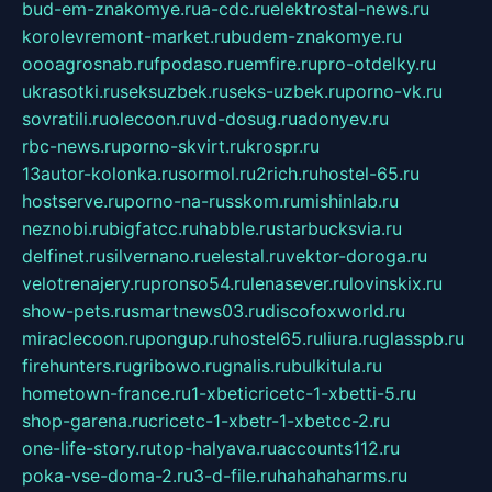
bud-em-znakomye.ru
a-cdc.ru
elektrostal-news.ru
korolevremont-market.ru
budem-znakomye.ru
oooagrosnab.ru
fpodaso.ru
emfire.ru
pro-otdelky.ru
ukrasotki.ru
seksuzbek.ru
seks-uzbek.ru
porno-vk.ru
sovratili.ru
olecoon.ru
vd-dosug.ru
adonyev.ru
rbc-news.ru
porno-skvirt.ru
krospr.ru
13autor-kolonka.ru
sormol.ru
2rich.ru
hostel-65.ru
hostserve.ru
porno-na-russkom.ru
mishinlab.ru
neznobi.ru
bigfatcc.ru
habble.ru
starbucksvia.ru
delfinet.ru
silvernano.ru
elestal.ru
vektor-doroga.ru
velotrenajery.ru
pronso54.ru
lenasever.ru
lovinskix.ru
show-pets.ru
smartnews03.ru
discofoxworld.ru
miraclecoon.ru
pongup.ru
hostel65.ru
liura.ru
glasspb.ru
firehunters.ru
gribowo.ru
gnalis.ru
bulkitula.ru
hometown-france.ru
1-xbeticricetc-1-xbetti-5.ru
shop-garena.ru
cricetc-1-xbetr-1-xbetcc-2.ru
one-life-story.ru
top-halyava.ru
accounts112.ru
poka-vse-doma-2.ru
3-d-file.ru
hahahaharms.ru