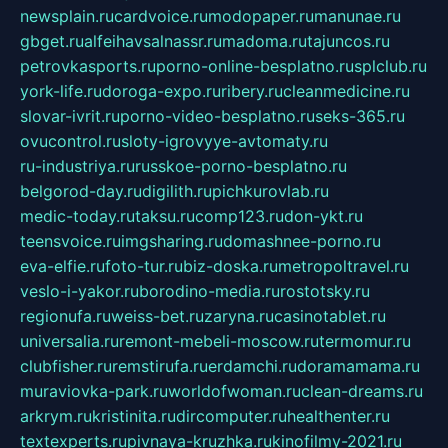
newsplain.ru
cardvoice.ru
modopaper.ru
manunae.ru
gbget.ru
alfeihavsalnassr.ru
madoma.ru
tajuncos.ru
petrovkasports.ru
porno-online-besplatno.ru
splclub.ru
york-life.ru
doroga-expo.ru
ribery.ru
cleanmedicine.ru
slovar-ivrit.ru
porno-video-besplatno.ru
seks-365.ru
ovucontrol.ru
sloty-igrovyye-avtomaty.ru
ru-industriya.ru
russkoe-porno-besplatno.ru
belgorod-day.ru
digilith.ru
pichkurovlab.ru
medic-today.ru
taksu.ru
comp123.ru
don-ykt.ru
teensvoice.ru
imgsharing.ru
domashnee-porno.ru
eva-elfie.ru
foto-tur.ru
biz-doska.ru
metropoltravel.ru
veslo-i-yakor.ru
borodino-media.ru
rostotsky.ru
regionufa.ru
weiss-bet.ru
zaryna.ru
casinotablet.ru
universalia.ru
remont-mebeli-moscow.ru
termomur.ru
clubfisher.ru
remstirufa.ru
erdamchi.ru
doramamama.ru
muraviovka-park.ru
worldofwoman.ru
clean-dreams.ru
arkrym.ru
kristinita.ru
dircomputer.ru
healthenter.ru
textexperts.ru
pivnaya-kruzhka.ru
kinofilmy-2021.ru