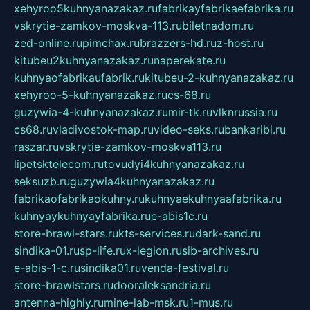
xehyroo5kuhnyanazakaz.ru
fabrikayfabrikaefabrika.ru
vskrytie-zamkov-moskva-113.ru
biletnadom.ru
zed-online.ru
pimchax.ru
brazzers-hd.ru
z-host.ru
kitubeu2kuhnyanazakaz.ru
naperekate.ru
kuhnyaofabrikaufabrik.ru
kitubeu-2-kuhnyanazakaz.ru
xehyroo-5-kuhnyanazakaz.ru
cs-68.ru
guzywia-4-kuhnyanazakaz.ru
mir-tk.ru
vlknrussia.ru
cs68.ru
vladivostok-map.ru
video-seks.ru
bankaribi.ru
raszar.ru
vskrytie-zamkov-moskva113.ru
lipetsktelecom.ru
tovudyi4kuhnyanazakaz.ru
seksuzb.ru
guzywia4kuhnyanazakaz.ru
fabrikaofabrikaokuhny.ru
kuhnyaekuhnyaafabrika.ru
kuhnyaykuhnyayfabrika.ru
e-abis1c.ru
store-brawl-stars.ru
kts-services.ru
dark-sand.ru
sindika-01.ru
sp-life.ru
x-legion.ru
sib-archives.ru
e-abis-1-c.ru
sindika01.ru
venda-festival.ru
store-brawlstars.ru
dooraleksandria.ru
antenna-highly.ru
mine-lab-msk.ru
1-mus.ru