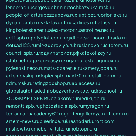
lenderoq.ru
sergeydobrin.ru
tochkazvuka.msk.ru
people-of-art.ru
bezzubova.ru
clubtibet.ru
orior-aks.ru
dynamoauto.ru
szk-favorit.ru
carlines.ru
flatnsk.ru
kingbolenskaner.ru
alex-motor.ru
astroline.net.ru
act1.spb.ru
polyglot.com.ru
gidlipetsk.ru
ooo-driada.ru
detsad125.ru
mir-zdoroviya.ru
bruslanovo.ru
siterem.ru
council.spb.ru
лодкипатриот.рф
kafekolizey.ru
iclub.net.ru
gazon-easy.ru
sugarepilekb.ru
grinox.ru
pylesostineco.ru
msts-ozarenie.ru
kameryjooan.ru
artemovskij.ru
dopler.spb.ru
aid70.ru
metall-perm.ru
ndm.msk.ru
ratingzooshop.ru
apiaccess.ru
globalautotrade.info
bezverhovskoe.ru
drsschool.ru
ZOOSMART.SPB.RU
dalakony.ru
medikijob.ru
remontt.spb.ru
photostudia.spb.ru
myragon.ru
terramia.ru
academy62.ru
gardengallereya.ru
rti.com.ru
artem-news.ru
biserinca.ru
krasnodarkurort.com
imshowtv.ru
mebel-v-tule.ru
mobtopik.ru