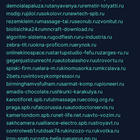
demolalapaluza.ru
tanyavanya.ru
remstir-tolyatti.ru
msdip.ru
jdol.ru
sokolovr.ru
newtech-spb.ru
rezemkleim.ru
massage-tai.ru
seonub.ru
zvonitut.ru
biolisichka24.ru
mncraft-download.ru
algoritm-sistema.ru
godflesh.ru
ru-industria.ru
zebra-tlt.ru
okna-proficom.ru
erynok.ru
onlinekinospace.ru
startupstudio-fefu.ru
zarges-ru.ru
gegenjustizunrecht.ru
autobalashov.ru
utrovortu.ru
spiski-firm.ru
elara-m.ru
kinomusorka.ru
mkcslava.ru
2bets.ru
vintovoykompressor.ru
birminghamvsfulham.ru
sarmat-komp.ru
pioneeri.ru
amadis-chocolate.ru
shkurki-karakulya.ru
kanotiforet.spb.ru
tutmassage.ru
ecolog.org.ru
praga.spb.ru
falcorussia.ru
autodoctorservis.ru
kamertondom.spb.ru
net-life.net.ru
avto-vozim.ru
sakhcamera.ru
alliance-electro.spb.ru
stroyavt.ru
controlweb1.ru
tdsak74.ru
kinzozo-ru.ru
kvotka.ru
iron-snab.ru
costa-bella.ru
eugrus.pp.ru