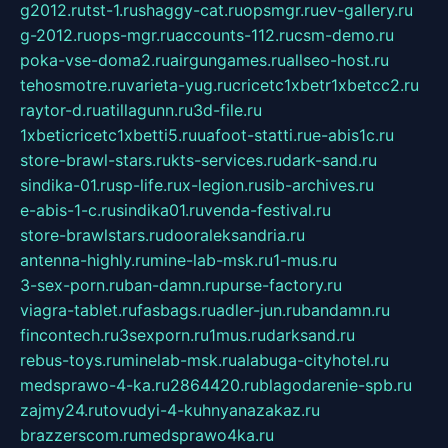
g2012.ru
tst-1.ru
shaggy-cat.ru
opsmgr.ru
ev-gallery.ru
g-2012.ru
ops-mgr.ru
accounts-112.ru
csm-demo.ru
poka-vse-doma2.ru
airgungames.ru
allseo-host.ru
tehosmotre.ru
varieta-yug.ru
cricetc1xbetr1xbetcc2.ru
raytor-d.ru
atillagunn.ru
3d-file.ru
1xbeticricetc1xbetti5.ru
uafoot-statti.ru
e-abis1c.ru
store-brawl-stars.ru
kts-services.ru
dark-sand.ru
sindika-01.ru
sp-life.ru
x-legion.ru
sib-archives.ru
e-abis-1-c.ru
sindika01.ru
venda-festival.ru
store-brawlstars.ru
dooraleksandria.ru
antenna-highly.ru
mine-lab-msk.ru
1-mus.ru
3-sex-porn.ru
ban-damn.ru
purse-factory.ru
viagra-tablet.ru
fasbags.ru
adler-jun.ru
bandamn.ru
fincontech.ru
3sexporn.ru
1mus.ru
darksand.ru
rebus-toys.ru
minelab-msk.ru
alabuga-cityhotel.ru
medsprawo-4-ka.ru
2864420.ru
blagodarenie-spb.ru
zajmy24.ru
tovudyi-4-kuhnyanazakaz.ru
brazzerscom.ru
medsprawo4ka.ru