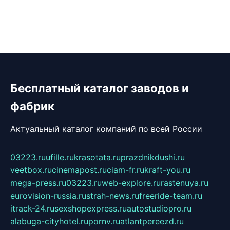
Бесплатный каталог заводов и
фабрик
Актуальный каталог компаний по всей России
03223.ru
ufille.ru
krasotata.ru
prazdnikdushi.ru
veetbox.ru
cinemapost.ru
ciam-fr.ru
kraft-you.ru
mega-press.ru
03223.ru
web-explore.ru
rastenuya.ru
eurovision-russia.ru
strah-news.ru
freeride-team.ru
itrack-24.ru
sexshopexpress.ru
autostudiopro.ru
alabuga-cityhotel.ru
pornv.ru
atlantpereezd.ru