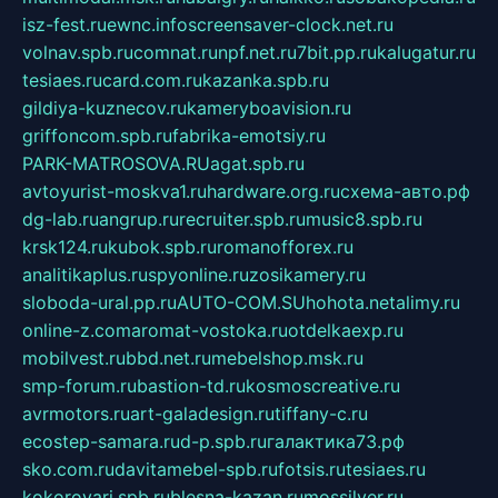
isz-fest.ru
ewnc.info
screensaver-clock.net.ru
volnav.spb.ru
comnat.ru
npf.net.ru
7bit.pp.ru
kalugatur.ru
tesiaes.ru
card.com.ru
kazanka.spb.ru
gildiya-kuznecov.ru
kameryboavision.ru
griffoncom.spb.ru
fabrika-emotsiy.ru
PARK-MATROSOVA.RU
agat.spb.ru
avtoyurist-moskva1.ru
hardware.org.ru
схема-авто.рф
dg-lab.ru
angrup.ru
recruiter.spb.ru
music8.spb.ru
krsk124.ru
kubok.spb.ru
romanofforex.ru
analitikaplus.ru
spyonline.ru
zosikamery.ru
sloboda-ural.pp.ru
AUTO-COM.SU
hohota.net
alimy.ru
online-z.com
aromat-vostoka.ru
otdelkaexp.ru
mobilvest.ru
bbd.net.ru
mebelshop.msk.ru
smp-forum.ru
bastion-td.ru
kosmoscreative.ru
avrmotors.ru
art-galadesign.ru
tiffany-c.ru
ecostep-samara.ru
d-p.spb.ru
галактика73.рф
sko.com.ru
davitamebel-spb.ru
fotsis.ru
tesiaes.ru
kokoroyari.spb.ru
blesna-kazan.ru
mossilver.ru