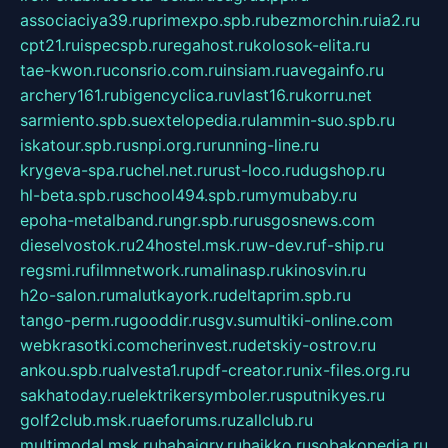
associaciya39.ru
primexpo.spb.ru
bezmorchin.ru
ia2.ru
cpt21.ru
ispecspb.ru
regahost.ru
kolosok-elita.ru
tae-kwon.ru
consrio.com.ru
insiam.ru
avegainfo.ru
archery161.ru
bigencyclica.ru
vlast16.ru
korru.net
sarmiento.spb.su
extelopedia.ru
lammin-suo.spb.ru
iskatour.spb.ru
snpi.org.ru
running-line.ru
krygeva-spa.ru
chel.net.ru
rust-loco.ru
dugshop.ru
hl-beta.spb.ru
school494.spb.ru
mymubaby.ru
epoha-metalband.ru
ngr.spb.ru
rusgosnews.com
dieselvostok.ru
24hostel.msk.ru
w-dev.ru
f-ship.ru
regsmi.ru
filmnetwork.ru
malinasp.ru
kinosvin.ru
h2o-salon.ru
malutkayork.ru
deltaprim.spb.ru
tango-perm.ru
gooddir.ru
sgv.su
multiki-online.com
webkrasotki.com
cherinvest.ru
detskiy-ostrov.ru
ankou.spb.ru
alvesta1.ru
pdf-creator.ru
nix-files.org.ru
sakhatoday.ru
elektrikersymboler.ru
sputnikyes.ru
golf2club.msk.ru
aeforums.ru
zallclub.ru
multimodal.msk.ru
habaigry.ru
haikko.ru
sobakopedia.ru