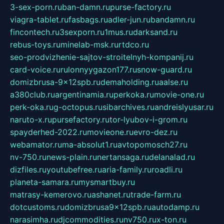
3-sex-porn.ru
ban-damn.ru
purse-factory.ru
viagra-tablet.ru
fasbags.ru
adler-jun.ru
bandamn.ru
fincontech.ru
3sexporn.ru
1mus.ru
darksand.ru
rebus-toys.ru
minelab-msk.ru
rtdco.ru
seo-prodvizhenie-sajtov-stroitelnyh-kompanij.ru
card-voice.ru
rulonnyygazon177.ru
snow-guard.ru
domizbrusa-9x12spb.ru
demaholding.ru
aalse.ru
a380club.ru
argentinamia.ru
perkoka.ru
movie-one.ru
perk-oka.ru
g-octopus.ru
sibarchives.ru
andreislyusar.ru
naruto-x.ru
pursefactory.ru
tor-lyubov-i-grom.ru
spayderhed-2022.ru
movieone.ru
evro-dez.ru
webamator.ru
ma-absolut1.ru
avtopomosch27.ru
nv-750.ru
news-plain.ru
nertansaga.ru
delanalad.ru
dizfiles.ru
youtubefree.ru
aria-family.ru
roadli.ru
planeta-samara.ru
mysmartbuy.ru
matrasy-kemerovo.ru
ashanet.ru
trade-farm.ru
dotcustoms.ru
domizbrusa9x12spb.ru
autodamp.ru
narasimha.ru
djcommodities.ru
nv750.ru
x-ton.ru