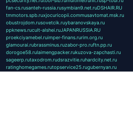
pcsecurity.net.ru
tool-sib.ru
multimetrunit.ru
sp-tour.ru
fan-cs.ru
santeh-russia.ru
symbian9.net.ru
DSHAIR.RU
tmmotors.spb.ru
xjocuricopii.com
musavtomat.msk.ru
obustrojdom.ru
sovetcik.ru
ybaranovskaya.ru
ppknews.ru
cult-alshei.ru
JAPANRUSSIA.RU
proekciyamebel.ru
imper-finans.ru
rim.org.ru
glamourai.ru
brassminus.ru
zabor-pro.ru
ftn.pp.ru
dorogoe58.ru
laimengpacker.ru
kuzova-zapchasti.ru
sageerp.ru
taxodrom.ru
dsrazvitie.ru
hardcity.net.ru
ratinghomegames.ru
topservice25.ru
gubernyan.ru
gtglasslined.ru
ii4.ru
tssport.spb.ru
andorra24.com
blackwallstreet.ru
oboimos.ru
optim-doors.com.ru
ikuch.ru
nycr.org.ru
npa21.ru
vremya-ch.spb.ru
desert000.ru
ivtorgi.ru
ifiori.ru
catalog-statei.ru
dcv.org.ru
spetsmaster174.ru
ipkameryhiseeu.ru
dum26.ru
ruspol.spb.ru
fr-opendp.ru
kam-solnyshko.ru
cheyenne-arapaho.ru
sevzapmetal.spb.ru
ted-lapidus.spb.ru
parasite-eliminator.ru