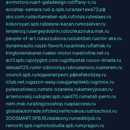
avrmotors.ru
art-galadesign.ru
tiffany-c.ru
ecostep-samara.ru
d-p.spb.ru
галактика73.рф
sko.com.ru
davitamebel-spb.ru
fotsis.ru
tesiaes.ru
kokoroyari.spb.ru
blesna-kazan.ru
mossilver.ru
lenderoq.ru
sergeydobrin.ru
tochkazvuka.msk.ru
people-of-art.ru
bezzubova.ru
clubtibet.ru
orior-aks.ru
dynamoauto.ru
szk-favorit.ru
carlines.ru
flatnsk.ru
kingbolenskaner.ru
alex-motor.ru
astroline.net.ru
act1.spb.ru
polyglot.com.ru
gidlipetsk.ru
ooo-driada.ru
detsad125.ru
mir-zdoroviya.ru
bruslanovo.ru
siterem.ru
council.spb.ru
лодкипатриот.рф
kafekolizey.ru
iclub.net.ru
gazon-easy.ru
sugarepilekb.ru
grinox.ru
pylesostineco.ru
msts-ozarenie.ru
kameryjooan.ru
artemovskij.ru
dopler.spb.ru
aid70.ru
metall-perm.ru
ndm.msk.ru
ratingzooshop.ru
apiaccess.ru
globalautotrade.info
bezverhovskoe.ru
drsschool.ru
ZOOSMART.SPB.RU
dalakony.ru
medikijob.ru
remontt.spb.ru
photostudia.spb.ru
myragon.ru