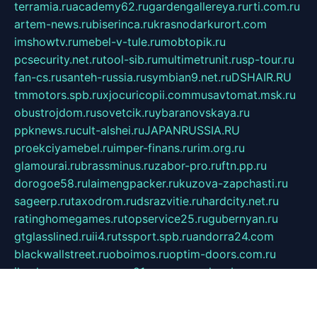
terramia.ru
academy62.ru
gardengallereya.ru
rti.com.ru
artem-news.ru
biserinca.ru
krasnodarkurort.com
imshowtv.ru
mebel-v-tule.ru
mobtopik.ru
pcsecurity.net.ru
tool-sib.ru
multimetrunit.ru
sp-tour.ru
fan-cs.ru
santeh-russia.ru
symbian9.net.ru
DSHAIR.RU
tmmotors.spb.ru
xjocuricopii.com
musavtomat.msk.ru
obustrojdom.ru
sovetcik.ru
ybaranovskaya.ru
ppknews.ru
cult-alshei.ru
JAPANRUSSIA.RU
proekciyamebel.ru
imper-finans.ru
rim.org.ru
glamourai.ru
brassminus.ru
zabor-pro.ru
ftn.pp.ru
dorogoe58.ru
laimengpacker.ru
kuzova-zapchasti.ru
sageerp.ru
taxodrom.ru
dsrazvitie.ru
hardcity.net.ru
ratinghomegames.ru
topservice25.ru
gubernyan.ru
gtglasslined.ru
ii4.ru
tssport.spb.ru
andorra24.com
blackwallstreet.ru
oboimos.ru
optim-doors.com.ru
ikuch.ru
nycr.org.ru
npa21.ru
vremya-ch.spb.ru
desert000.ru
ivtorgi.ru
ifiori.ru
catalog-statei.ru
dcv.org.ru
spetsmaster174.ru
ipkameryhiseeu.ru