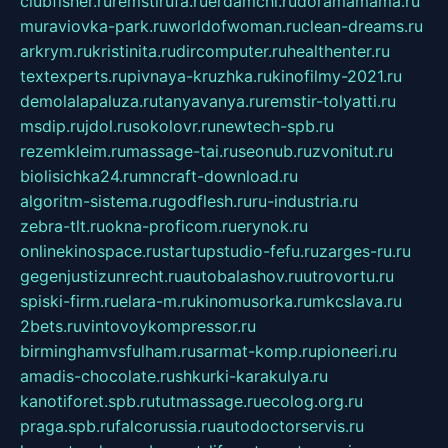
clubfisher.ru
remstirufa.ru
erdamchi.ru
doramamama.ru
muraviovka-park.ru
worldofwoman.ru
clean-dreams.ru
arkrym.ru
kristinita.ru
dircomputer.ru
healthenter.ru
textexperts.ru
pivnaya-kruzhka.ru
kinofilmy-2021.ru
demolalapaluza.ru
tanyavanya.ru
remstir-tolyatti.ru
msdip.ru
jdol.ru
sokolovr.ru
newtech-spb.ru
rezemkleim.ru
massage-tai.ru
seonub.ru
zvonitut.ru
biolisichka24.ru
mncraft-download.ru
algoritm-sistema.ru
godflesh.ru
ru-industria.ru
zebra-tlt.ru
okna-proficom.ru
erynok.ru
onlinekinospace.ru
startupstudio-fefu.ru
zarges-ru.ru
gegenjustizunrecht.ru
autobalashov.ru
utrovortu.ru
spiski-firm.ru
elara-m.ru
kinomusorka.ru
mkcslava.ru
2bets.ru
vintovoykompressor.ru
birminghamvsfulham.ru
sarmat-komp.ru
pioneeri.ru
amadis-chocolate.ru
shkurki-karakulya.ru
kanotiforet.spb.ru
tutmassage.ru
ecolog.org.ru
praga.spb.ru
falcorussia.ru
autodoctorservis.ru