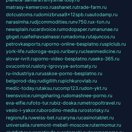
matrasy-kemerovo.ru
ashanet.ru
trade-farm.ru
dotcustoms.ru
domizbrusa9x12spb.ru
autodamp.ru
narasimha.ru
djcommodities.ru
nv750.ru
x-ton.ru
newsplain.ru
cardvoice.ru
modopaper.ru
manunae.ru
gbget.ru
alfeihavsalnassr.ru
madoma.ru
tajuncos.ru
petrovkasports.ru
porno-online-besplatno.ru
splclub.ru
york-life.ru
doroga-expo.ru
ribery.ru
cleanmedicine.ru
slovar-ivrit.ru
porno-video-besplatno.ru
seks-365.ru
ovucontrol.ru
sloty-igrovyye-avtomaty.ru
ru-industriya.ru
russkoe-porno-besplatno.ru
belgorod-day.ru
digilith.ru
pichkurovlab.ru
medic-today.ru
taksu.ru
comp123.ru
don-ykt.ru
teensvoice.ru
imgsharing.ru
domashnee-porno.ru
eva-elfie.ru
foto-tur.ru
biz-doska.ru
metropoltravel.ru
veslo-i-yakor.ru
borodino-media.ru
rostotsky.ru
regionufa.ru
weiss-bet.ru
zaryna.ru
casinotablet.ru
universalia.ru
remont-mebeli-moscow.ru
termomur.ru