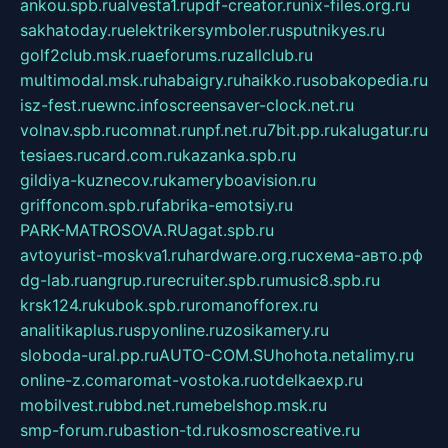
ankou.spb.ru
alvesta1.ru
pdf-creator.ru
nix-files.org.ru
sakhatoday.ru
elektrikersymboler.ru
sputnikyes.ru
golf2club.msk.ru
aeforums.ru
zallclub.ru
multimodal.msk.ru
habaigry.ru
haikko.ru
sobakopedia.ru
isz-fest.ru
ewnc.info
screensaver-clock.net.ru
volnav.spb.ru
comnat.ru
npf.net.ru
7bit.pp.ru
kalugatur.ru
tesiaes.ru
card.com.ru
kazanka.spb.ru
gildiya-kuznecov.ru
kameryboavision.ru
griffoncom.spb.ru
fabrika-emotsiy.ru
PARK-MATROSOVA.RU
agat.spb.ru
avtoyurist-moskva1.ru
hardware.org.ru
схема-авто.рф
dg-lab.ru
angrup.ru
recruiter.spb.ru
music8.spb.ru
krsk124.ru
kubok.spb.ru
romanofforex.ru
analitikaplus.ru
spyonline.ru
zosikamery.ru
sloboda-ural.pp.ru
AUTO-COM.SU
hohota.net
alimy.ru
online-z.com
aromat-vostoka.ru
otdelkaexp.ru
mobilvest.ru
bbd.net.ru
mebelshop.msk.ru
smp-forum.ru
bastion-td.ru
kosmoscreative.ru