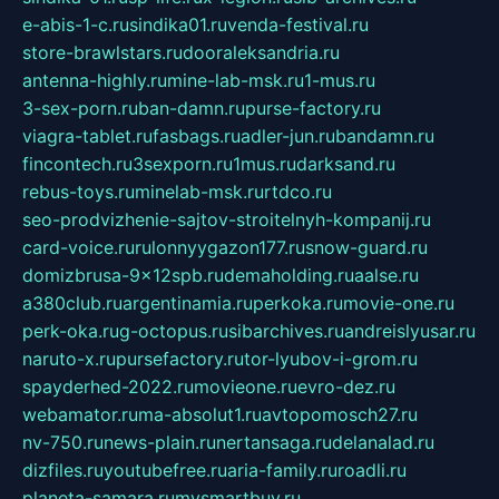
e-abis-1-c.ru
sindika01.ru
venda-festival.ru
store-brawlstars.ru
dooraleksandria.ru
antenna-highly.ru
mine-lab-msk.ru
1-mus.ru
3-sex-porn.ru
ban-damn.ru
purse-factory.ru
viagra-tablet.ru
fasbags.ru
adler-jun.ru
bandamn.ru
fincontech.ru
3sexporn.ru
1mus.ru
darksand.ru
rebus-toys.ru
minelab-msk.ru
rtdco.ru
seo-prodvizhenie-sajtov-stroitelnyh-kompanij.ru
card-voice.ru
rulonnyygazon177.ru
snow-guard.ru
domizbrusa-9x12spb.ru
demaholding.ru
aalse.ru
a380club.ru
argentinamia.ru
perkoka.ru
movie-one.ru
perk-oka.ru
g-octopus.ru
sibarchives.ru
andreislyusar.ru
naruto-x.ru
pursefactory.ru
tor-lyubov-i-grom.ru
spayderhed-2022.ru
movieone.ru
evro-dez.ru
webamator.ru
ma-absolut1.ru
avtopomosch27.ru
nv-750.ru
news-plain.ru
nertansaga.ru
delanalad.ru
dizfiles.ru
youtubefree.ru
aria-family.ru
roadli.ru
planeta-samara.ru
mysmartbuy.ru