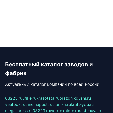
Бесплатный каталог заводов и
фабрик
Актуальный каталог компаний по всей России
03223.ru
ufille.ru
krasotata.ru
prazdnikdushi.ru
veetbox.ru
cinemapost.ru
ciam-fr.ru
kraft-you.ru
mega-press.ru
03223.ru
web-explore.ru
rastenuya.ru