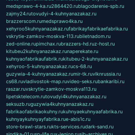
medsprawo-4-ka.ru
2864420.ru
blagodarenie-spb.ru
zajmy24.ru
tovudyi-4-kuhnyanazakaz.ru
brazzerscom.ru
medsprawo4ka.ru
xehyroo5kuhnyanazakaz.ru
fabrikayfabrikaefabrika.ru
vskrytie-zamkov-moskva-113.ru
biletnadom.ru
zed-online.ru
pimchax.ru
brazzers-hd.ru
z-host.ru
kitubeu2kuhnyanazakaz.ru
naperekate.ru
kuhnyaofabrikaufabrik.ru
kitubeu-2-kuhnyanazakaz.ru
xehyroo-5-kuhnyanazakaz.ru
cs-68.ru
guzywia-4-kuhnyanazakaz.ru
mir-tk.ru
vlknrussia.ru
cs68.ru
vladivostok-map.ru
video-seks.ru
bankaribi.ru
raszar.ru
vskrytie-zamkov-moskva113.ru
lipetsktelecom.ru
tovudyi4kuhnyanazakaz.ru
seksuzb.ru
guzywia4kuhnyanazakaz.ru
fabrikaofabrikaokuhny.ru
kuhnyaekuhnyaafabrika.ru
kuhnyaykuhnyayfabrika.ru
e-abis1c.ru
store-brawl-stars.ru
kts-services.ru
dark-sand.ru
sindika-01.ru
sp-life.ru
x-legion.ru
sib-archives.ru