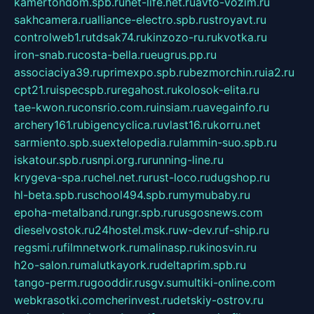
kamertondom.spb.ru
net-life.net.ru
avto-vozim.ru
sakhcamera.ru
alliance-electro.spb.ru
stroyavt.ru
controlweb1.ru
tdsak74.ru
kinzozo-ru.ru
kvotka.ru
iron-snab.ru
costa-bella.ru
eugrus.pp.ru
associaciya39.ru
primexpo.spb.ru
bezmorchin.ru
ia2.ru
cpt21.ru
ispecspb.ru
regahost.ru
kolosok-elita.ru
tae-kwon.ru
consrio.com.ru
insiam.ru
avegainfo.ru
archery161.ru
bigencyclica.ru
vlast16.ru
korru.net
sarmiento.spb.su
extelopedia.ru
lammin-suo.spb.ru
iskatour.spb.ru
snpi.org.ru
running-line.ru
krygeva-spa.ru
chel.net.ru
rust-loco.ru
dugshop.ru
hl-beta.spb.ru
school494.spb.ru
mymubaby.ru
epoha-metalband.ru
ngr.spb.ru
rusgosnews.com
dieselvostok.ru
24hostel.msk.ru
w-dev.ru
f-ship.ru
regsmi.ru
filmnetwork.ru
malinasp.ru
kinosvin.ru
h2o-salon.ru
malutkayork.ru
deltaprim.spb.ru
tango-perm.ru
gooddir.ru
sgv.su
multiki-online.com
webkrasotki.com
cherinvest.ru
detskiy-ostrov.ru