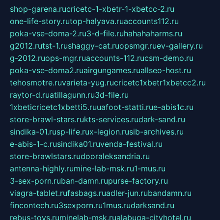
shop-garena.ru
cricetc-1-xbetr-1-xbetcc-2.ru
one-life-story.ru
top-halyava.ru
accounts112.ru
poka-vse-doma-2.ru
3-d-file.ru
hahahaharms.ru
g2012.ru
tst-1.ru
shaggy-cat.ru
opsmgr.ru
ev-gallery.ru
g-2012.ru
ops-mgr.ru
accounts-112.ru
csm-demo.ru
poka-vse-doma2.ru
airgungames.ru
allseo-host.ru
tehosmotre.ru
varieta-yug.ru
cricetc1xbetr1xbetcc2.ru
raytor-d.ru
atillagunn.ru
3d-file.ru
1xbeticricetc1xbetti5.ru
uafoot-statti.ru
e-abis1c.ru
store-brawl-stars.ru
kts-services.ru
dark-sand.ru
sindika-01.ru
sp-life.ru
x-legion.ru
sib-archives.ru
e-abis-1-c.ru
sindika01.ru
venda-festival.ru
store-brawlstars.ru
dooraleksandria.ru
antenna-highly.ru
mine-lab-msk.ru
1-mus.ru
3-sex-porn.ru
ban-damn.ru
purse-factory.ru
viagra-tablet.ru
fasbags.ru
adler-jun.ru
bandamn.ru
fincontech.ru
3sexporn.ru
1mus.ru
darksand.ru
rebus-toys.ru
minelab-msk.ru
alabuga-cityhotel.ru