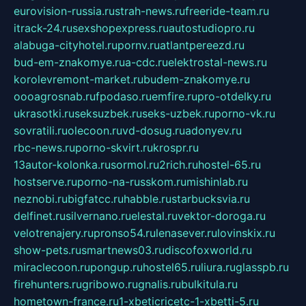
eurovision-russia.ru
strah-news.ru
freeride-team.ru
itrack-24.ru
sexshopexpress.ru
autostudiopro.ru
alabuga-cityhotel.ru
pornv.ru
atlantpereezd.ru
bud-em-znakomye.ru
a-cdc.ru
elektrostal-news.ru
korolevremont-market.ru
budem-znakomye.ru
oooagrosnab.ru
fpodaso.ru
emfire.ru
pro-otdelky.ru
ukrasotki.ru
seksuzbek.ru
seks-uzbek.ru
porno-vk.ru
sovratili.ru
olecoon.ru
vd-dosug.ru
adonyev.ru
rbc-news.ru
porno-skvirt.ru
krospr.ru
13autor-kolonka.ru
sormol.ru
2rich.ru
hostel-65.ru
hostserve.ru
porno-na-russkom.ru
mishinlab.ru
neznobi.ru
bigfatcc.ru
habble.ru
starbucksvia.ru
delfinet.ru
silvernano.ru
elestal.ru
vektor-doroga.ru
velotrenajery.ru
pronso54.ru
lenasever.ru
lovinskix.ru
show-pets.ru
smartnews03.ru
discofoxworld.ru
miraclecoon.ru
pongup.ru
hostel65.ru
liura.ru
glasspb.ru
firehunters.ru
gribowo.ru
gnalis.ru
bulkitula.ru
hometown-france.ru
1-xbeticricetc-1-xbetti-5.ru