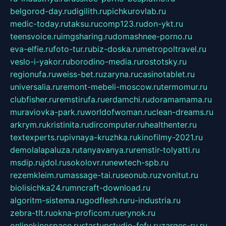
belgorod-day.ru
digilith.ru
pichkurovlab.ru
medic-today.ru
taksu.ru
comp123.ru
don-ykt.ru
teensvoice.ru
imgsharing.ru
domashnee-porno.ru
eva-elfie.ru
foto-tur.ru
biz-doska.ru
metropoltravel.ru
veslo-i-yakor.ru
borodino-media.ru
rostotsky.ru
regionufa.ru
weiss-bet.ru
zaryna.ru
casinotablet.ru
universalia.ru
remont-mebeli-moscow.ru
termomur.ru
clubfisher.ru
remstirufa.ru
erdamchi.ru
doramamama.ru
muraviovka-park.ru
worldofwoman.ru
clean-dreams.ru
arkrym.ru
kristinita.ru
dircomputer.ru
healthenter.ru
textexperts.ru
pivnaya-kruzhka.ru
kinofilmy-2021.ru
demolalapaluza.ru
tanyavanya.ru
remstir-tolyatti.ru
msdip.ru
jdol.ru
sokolovr.ru
newtech-spb.ru
rezemkleim.ru
massage-tai.ru
seonub.ru
zvonitut.ru
biolisichka24.ru
mncraft-download.ru
algoritm-sistema.ru
godflesh.ru
ru-industria.ru
zebra-tlt.ru
okna-proficom.ru
erynok.ru
onlinekinospace.ru
startupstudio-fefu.ru
zarges-ru.ru