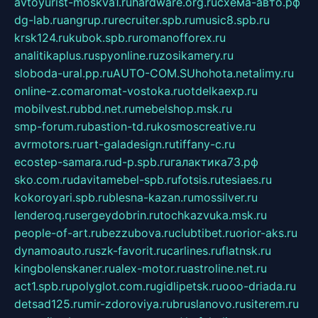
avtoyurist-moskva1.ru
hardware.org.ru
схема-авто.рф
dg-lab.ru
angrup.ru
recruiter.spb.ru
music8.spb.ru
krsk124.ru
kubok.spb.ru
romanofforex.ru
analitikaplus.ru
spyonline.ru
zosikamery.ru
sloboda-ural.pp.ru
AUTO-COM.SU
hohota.net
alimy.ru
online-z.com
aromat-vostoka.ru
otdelkaexp.ru
mobilvest.ru
bbd.net.ru
mebelshop.msk.ru
smp-forum.ru
bastion-td.ru
kosmoscreative.ru
avrmotors.ru
art-galadesign.ru
tiffany-c.ru
ecostep-samara.ru
d-p.spb.ru
галактика73.рф
sko.com.ru
davitamebel-spb.ru
fotsis.ru
tesiaes.ru
kokoroyari.spb.ru
blesna-kazan.ru
mossilver.ru
lenderoq.ru
sergeydobrin.ru
tochkazvuka.msk.ru
people-of-art.ru
bezzubova.ru
clubtibet.ru
orior-aks.ru
dynamoauto.ru
szk-favorit.ru
carlines.ru
flatnsk.ru
kingbolenskaner.ru
alex-motor.ru
astroline.net.ru
act1.spb.ru
polyglot.com.ru
gidlipetsk.ru
ooo-driada.ru
detsad125.ru
mir-zdoroviya.ru
bruslanovo.ru
siterem.ru