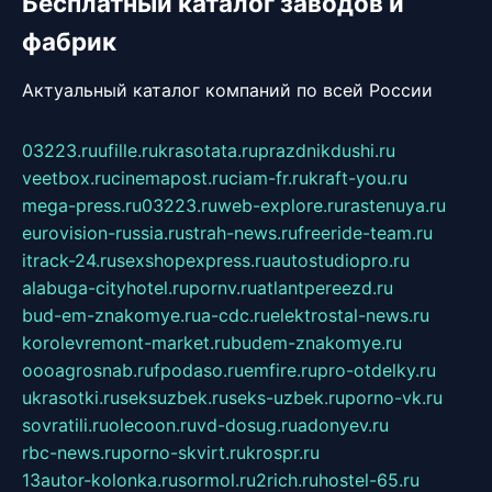
Бесплатный каталог заводов и
фабрик
Актуальный каталог компаний по всей России
03223.ru
ufille.ru
krasotata.ru
prazdnikdushi.ru
veetbox.ru
cinemapost.ru
ciam-fr.ru
kraft-you.ru
mega-press.ru
03223.ru
web-explore.ru
rastenuya.ru
eurovision-russia.ru
strah-news.ru
freeride-team.ru
itrack-24.ru
sexshopexpress.ru
autostudiopro.ru
alabuga-cityhotel.ru
pornv.ru
atlantpereezd.ru
bud-em-znakomye.ru
a-cdc.ru
elektrostal-news.ru
korolevremont-market.ru
budem-znakomye.ru
oooagrosnab.ru
fpodaso.ru
emfire.ru
pro-otdelky.ru
ukrasotki.ru
seksuzbek.ru
seks-uzbek.ru
porno-vk.ru
sovratili.ru
olecoon.ru
vd-dosug.ru
adonyev.ru
rbc-news.ru
porno-skvirt.ru
krospr.ru
13autor-kolonka.ru
sormol.ru
2rich.ru
hostel-65.ru