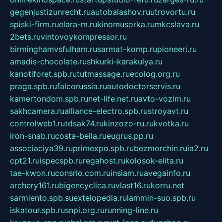
gegenjustizunrecht.ru
autobalashov.ru
utrovortu.ru
spiski-firm.ru
elara-m.ru
kinomusorka.ru
mkcslava.ru
2bets.ru
vintovoykompressor.ru
birminghamvsfulham.ru
sarmat-komp.ru
pioneeri.ru
amadis-chocolate.ru
shkurki-karakulya.ru
kanotiforet.spb.ru
tutmassage.ru
ecolog.org.ru
praga.spb.ru
falcorussia.ru
autodoctorservis.ru
kamertondom.spb.ru
net-life.net.ru
avto-vozim.ru
sakhcamera.ru
alliance-electro.spb.ru
stroyavt.ru
controlweb1.ru
tdsak74.ru
kinzozo-ru.ru
kvotka.ru
iron-snab.ru
costa-bella.ru
eugrus.pp.ru
associaciya39.ru
primexpo.spb.ru
bezmorchin.ru
ia2.ru
cpt21.ru
ispecspb.ru
regahost.ru
kolosok-elita.ru
tae-kwon.ru
consrio.com.ru
insiam.ru
avegainfo.ru
archery161.ru
bigencyclica.ru
vlast16.ru
korru.net
sarmiento.spb.su
extelopedia.ru
lammin-suo.spb.ru
iskatour.spb.ru
snpi.org.ru
running-line.ru