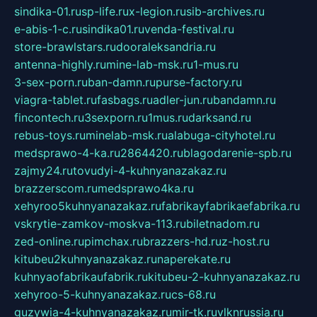
sindika-01.ru
sp-life.ru
x-legion.ru
sib-archives.ru
e-abis-1-c.ru
sindika01.ru
venda-festival.ru
store-brawlstars.ru
dooraleksandria.ru
antenna-highly.ru
mine-lab-msk.ru
1-mus.ru
3-sex-porn.ru
ban-damn.ru
purse-factory.ru
viagra-tablet.ru
fasbags.ru
adler-jun.ru
bandamn.ru
fincontech.ru
3sexporn.ru
1mus.ru
darksand.ru
rebus-toys.ru
minelab-msk.ru
alabuga-cityhotel.ru
medsprawo-4-ka.ru
2864420.ru
blagodarenie-spb.ru
zajmy24.ru
tovudyi-4-kuhnyanazakaz.ru
brazzerscom.ru
medsprawo4ka.ru
xehyroo5kuhnyanazakaz.ru
fabrikayfabrikaefabrika.ru
vskrytie-zamkov-moskva-113.ru
biletnadom.ru
zed-online.ru
pimchax.ru
brazzers-hd.ru
z-host.ru
kitubeu2kuhnyanazakaz.ru
naperekate.ru
kuhnyaofabrikaufabrik.ru
kitubeu-2-kuhnyanazakaz.ru
xehyroo-5-kuhnyanazakaz.ru
cs-68.ru
guzywia-4-kuhnyanazakaz.ru
mir-tk.ru
vlknrussia.ru