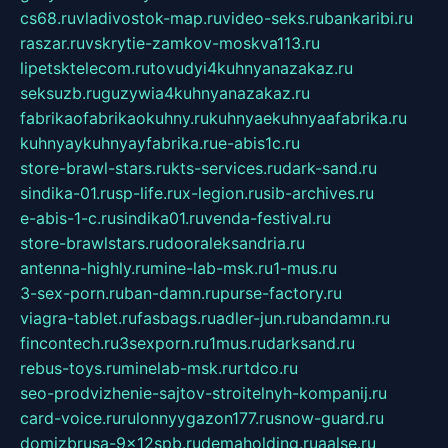
cs68.ru
vladivostok-map.ru
video-seks.ru
bankaribi.ru
raszar.ru
vskrytie-zamkov-moskva113.ru
lipetsktelecom.ru
tovudyi4kuhnyanazakaz.ru
seksuzb.ru
guzywia4kuhnyanazakaz.ru
fabrikaofabrikaokuhny.ru
kuhnyaekuhnyaafabrika.ru
kuhnyaykuhnyayfabrika.ru
e-abis1c.ru
store-brawl-stars.ru
kts-services.ru
dark-sand.ru
sindika-01.ru
sp-life.ru
x-legion.ru
sib-archives.ru
e-abis-1-c.ru
sindika01.ru
venda-festival.ru
store-brawlstars.ru
dooraleksandria.ru
antenna-highly.ru
mine-lab-msk.ru
1-mus.ru
3-sex-porn.ru
ban-damn.ru
purse-factory.ru
viagra-tablet.ru
fasbags.ru
adler-jun.ru
bandamn.ru
fincontech.ru
3sexporn.ru
1mus.ru
darksand.ru
rebus-toys.ru
minelab-msk.ru
rtdco.ru
seo-prodvizhenie-sajtov-stroitelnyh-kompanij.ru
card-voice.ru
rulonnyygazon177.ru
snow-guard.ru
domizbrusa-9x12spb.ru
demaholding.ru
aalse.ru