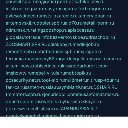
council.spb.ru
лодкипатриот.рф
kafekolizey.ru
iclub.net.ru
gazon-easy.ru
sugarepilekb.ru
grinox.ru
pylesostineco.ru
msts-ozarenie.ru
kameryjooan.ru
artemovskij.ru
dopler.spb.ru
aid70.ru
metall-perm.ru
ndm.msk.ru
ratingzooshop.ru
apiaccess.ru
globalautotrade.info
bezverhovskoe.ru
drsschool.ru
ZOOSMART.SPB.RU
dalakony.ru
medikijob.ru
remontt.spb.ru
photostudia.spb.ru
myragon.ru
terramia.ru
academy62.ru
gardengallereya.ru
rti.com.ru
artem-news.ru
biserinca.ru
krasnodarkurort.com
imshowtv.ru
mebel-v-tule.ru
mobtopik.ru
pcsecurity.net.ru
tool-sib.ru
multimetrunit.ru
sp-tour.ru
fan-cs.ru
santeh-russia.ru
symbian9.net.ru
DSHAIR.RU
tmmotors.spb.ru
xjocuricopii.com
musavtomat.msk.ru
obustrojdom.ru
sovetcik.ru
ybaranovskaya.ru
ppknews.ru
cult-alshei.ru
JAPANRUSSIA.RU
proekciyamebel.ru
imper-finans.ru
rim.org.ru
glamourai.ru
brassminus.ru
zabor-pro.ru
ftn.pp.ru