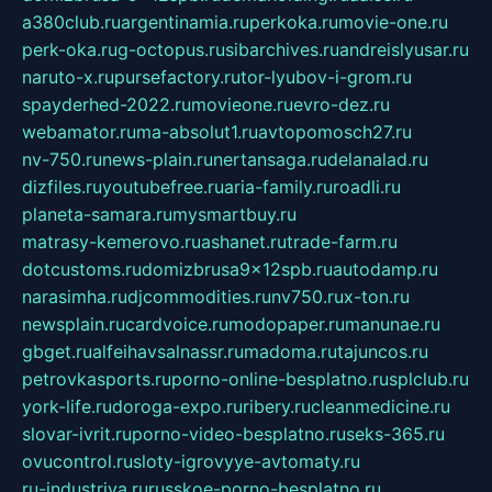
a380club.ru
argentinamia.ru
perkoka.ru
movie-one.ru
perk-oka.ru
g-octopus.ru
sibarchives.ru
andreislyusar.ru
naruto-x.ru
pursefactory.ru
tor-lyubov-i-grom.ru
spayderhed-2022.ru
movieone.ru
evro-dez.ru
webamator.ru
ma-absolut1.ru
avtopomosch27.ru
nv-750.ru
news-plain.ru
nertansaga.ru
delanalad.ru
dizfiles.ru
youtubefree.ru
aria-family.ru
roadli.ru
planeta-samara.ru
mysmartbuy.ru
matrasy-kemerovo.ru
ashanet.ru
trade-farm.ru
dotcustoms.ru
domizbrusa9x12spb.ru
autodamp.ru
narasimha.ru
djcommodities.ru
nv750.ru
x-ton.ru
newsplain.ru
cardvoice.ru
modopaper.ru
manunae.ru
gbget.ru
alfeihavsalnassr.ru
madoma.ru
tajuncos.ru
petrovkasports.ru
porno-online-besplatno.ru
splclub.ru
york-life.ru
doroga-expo.ru
ribery.ru
cleanmedicine.ru
slovar-ivrit.ru
porno-video-besplatno.ru
seks-365.ru
ovucontrol.ru
sloty-igrovyye-avtomaty.ru
ru-industriya.ru
russkoe-porno-besplatno.ru