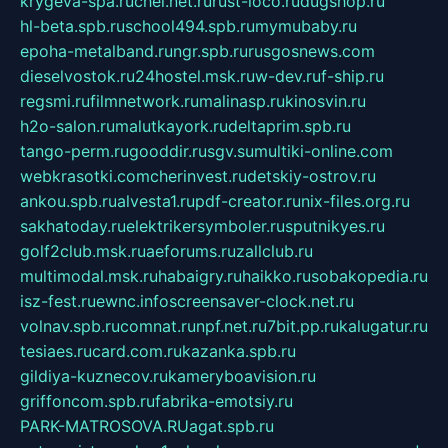
krygeva-spa.ru
chel.net.ru
rust-loco.ru
dugshop.ru
hl-beta.spb.ru
school494.spb.ru
mymubaby.ru
epoha-metalband.ru
ngr.spb.ru
rusgosnews.com
dieselvostok.ru
24hostel.msk.ru
w-dev.ru
f-ship.ru
regsmi.ru
filmnetwork.ru
malinasp.ru
kinosvin.ru
h2o-salon.ru
malutkayork.ru
deltaprim.spb.ru
tango-perm.ru
gooddir.ru
sgv.su
multiki-online.com
webkrasotki.com
cherinvest.ru
detskiy-ostrov.ru
ankou.spb.ru
alvesta1.ru
pdf-creator.ru
nix-files.org.ru
sakhatoday.ru
elektrikersymboler.ru
sputnikyes.ru
golf2club.msk.ru
aeforums.ru
zallclub.ru
multimodal.msk.ru
habaigry.ru
haikko.ru
sobakopedia.ru
isz-fest.ru
ewnc.info
screensaver-clock.net.ru
volnav.spb.ru
comnat.ru
npf.net.ru
7bit.pp.ru
kalugatur.ru
tesiaes.ru
card.com.ru
kazanka.spb.ru
gildiya-kuznecov.ru
kameryboavision.ru
griffoncom.spb.ru
fabrika-emotsiy.ru
PARK-MATROSOVA.RU
agat.spb.ru