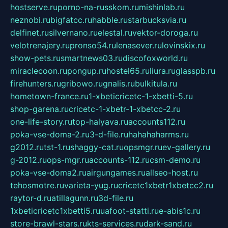
hostserve.ru
porno-na-russkom.ru
mishinlab.ru
neznobi.ru
bigfatcc.ru
habble.ru
starbucksvia.ru
delfinet.ru
silvernano.ru
elestal.ru
vektor-doroga.ru
velotrenajery.ru
pronso54.ru
lenasever.ru
lovinskix.ru
show-pets.ru
smartnews03.ru
discofoxworld.ru
miraclecoon.ru
pongup.ru
hostel65.ru
liura.ru
glasspb.ru
firehunters.ru
gribowo.ru
gnalis.ru
bulkitula.ru
hometown-france.ru
1-xbeticricetc-1-xbetti-5.ru
shop-garena.ru
cricetc-1-xbetr-1-xbetcc-2.ru
one-life-story.ru
top-halyava.ru
accounts112.ru
poka-vse-doma-2.ru
3-d-file.ru
hahahaharms.ru
g2012.ru
tst-1.ru
shaggy-cat.ru
opsmgr.ru
ev-gallery.ru
g-2012.ru
ops-mgr.ru
accounts-112.ru
csm-demo.ru
poka-vse-doma2.ru
airgungames.ru
allseo-host.ru
tehosmotre.ru
varieta-yug.ru
cricetc1xbetr1xbetcc2.ru
raytor-d.ru
atillagunn.ru
3d-file.ru
1xbeticricetc1xbetti5.ru
uafoot-statti.ru
e-abis1c.ru
store-brawl-stars.ru
kts-services.ru
dark-sand.ru