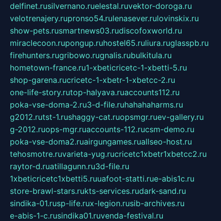
delfinet.ru
silvernano.ru
elestal.ru
vektor-doroga.ru
velotrenajery.ru
pronso54.ru
lenasever.ru
lovinskix.ru
show-pets.ru
smartnews03.ru
discofoxworld.ru
miraclecoon.ru
pongup.ru
hostel65.ru
liura.ru
glasspb.ru
firehunters.ru
gribowo.ru
gnalis.ru
bulkitula.ru
hometown-france.ru
1-xbeticricetc-1-xbetti-5.ru
shop-garena.ru
cricetc-1-xbetr-1-xbetcc-2.ru
one-life-story.ru
top-halyava.ru
accounts112.ru
poka-vse-doma-2.ru
3-d-file.ru
hahahaharms.ru
g2012.ru
tst-1.ru
shaggy-cat.ru
opsmgr.ru
ev-gallery.ru
g-2012.ru
ops-mgr.ru
accounts-112.ru
csm-demo.ru
poka-vse-doma2.ru
airgungames.ru
allseo-host.ru
tehosmotre.ru
varieta-yug.ru
cricetc1xbetr1xbetcc2.ru
raytor-d.ru
atillagunn.ru
3d-file.ru
1xbeticricetc1xbetti5.ru
uafoot-statti.ru
e-abis1c.ru
store-brawl-stars.ru
kts-services.ru
dark-sand.ru
sindika-01.ru
sp-life.ru
x-legion.ru
sib-archives.ru
e-abis-1-c.ru
sindika01.ru
venda-festival.ru