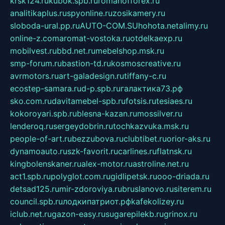
krsk124.ru
kubok.spb.ru
romanofforex.ru
analitikaplus.ru
spyonline.ru
zosikamery.ru
sloboda-ural.pp.ru
AUTO-COM.SU
hohota.net
alimy.ru
online-z.com
aromat-vostoka.ru
otdelkaexp.ru
mobilvest.ru
bbd.net.ru
mebelshop.msk.ru
smp-forum.ru
bastion-td.ru
kosmoscreative.ru
avrmotors.ru
art-galadesign.ru
tiffany-c.ru
ecostep-samara.ru
d-p.spb.ru
галактика73.рф
sko.com.ru
davitamebel-spb.ru
fotsis.ru
tesiaes.ru
kokoroyari.spb.ru
blesna-kazan.ru
mossilver.ru
lenderoq.ru
sergeydobrin.ru
tochkazvuka.msk.ru
people-of-art.ru
bezzubova.ru
clubtibet.ru
orior-aks.ru
dynamoauto.ru
szk-favorit.ru
carlines.ru
flatnsk.ru
kingbolenskaner.ru
alex-motor.ru
astroline.net.ru
act1.spb.ru
polyglot.com.ru
gidlipetsk.ru
ooo-driada.ru
detsad125.ru
mir-zdoroviya.ru
bruslanovo.ru
siterem.ru
council.spb.ru
лодкипатриот.рф
kafekolizey.ru
iclub.net.ru
gazon-easy.ru
sugarepilekb.ru
grinox.ru