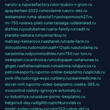
naruto-x.ru
pursefactory.ru
tor-lyubov-i-grom.ru
spayderhed-2022.ru
movieone.ru
evro-dez.ru
webamator.ru
ma-absolut1.ru
avtopomosch27.ru
nv-750.ru
news-plain.ru
nertansaga.ru
delanalad.ru
dizfiles.ru
youtubefree.ru
aria-family.ru
roadli.ru
planeta-samara.ru
mysmartbuy.ru
matrasy-kemerovo.ru
ashanet.ru
trade-farm.ru
dotcustoms.ru
domizbrusa9x12spb.ru
autodamp.ru
narasimha.ru
djcommodities.ru
nv750.ru
x-ton.ru
newsplain.ru
cardvoice.ru
modopaper.ru
manunae.ru
gbget.ru
alfeihavsalnassr.ru
madoma.ru
tajuncos.ru
petrovkasports.ru
porno-online-besplatno.ru
splclub.ru
york-life.ru
doroga-expo.ru
ribery.ru
cleanmedicine.ru
slovar-ivrit.ru
porno-video-besplatno.ru
seks-365.ru
ovucontrol.ru
sloty-igrovyye-avtomaty.ru
ru-industriya.ru
russkoe-porno-besplatno.ru
belgorod-day.ru
digilith.ru
pichkurovlab.ru
medic-today.ru
taksu.ru
comp123.ru
don-ykt.ru