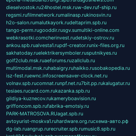
dieselvostok.ru
24hostel.msk.ru
w-dev.ru
f-ship.ru
regsmi.ru
filmnetwork.ru
malinasp.ru
kinosvin.ru
h2o-salon.ru
malutkayork.ru
deltaprim.spb.ru
tango-perm.ru
gooddir.ru
sgv.su
multiki-online.com
webkrasotki.com
cherinvest.ru
detskiy-ostrov.ru
ankou.spb.ru
alvesta1.ru
pdf-creator.ru
nix-files.org.ru
sakhatoday.ru
elektrikersymboler.ru
sputnikyes.ru
golf2club.msk.ru
aeforums.ru
zallclub.ru
multimodal.msk.ru
habaigry.ru
haikko.ru
sobakopedia.ru
isz-fest.ru
ewnc.info
screensaver-clock.net.ru
volnav.spb.ru
comnat.ru
npf.net.ru
7bit.pp.ru
kalugatur.ru
tesiaes.ru
card.com.ru
kazanka.spb.ru
gildiya-kuznecov.ru
kameryboavision.ru
griffoncom.spb.ru
fabrika-emotsiy.ru
PARK-MATROSOVA.RU
agat.spb.ru
avtoyurist-moskva1.ru
hardware.org.ru
схема-авто.рф
dg-lab.ru
angrup.ru
recruiter.spb.ru
music8.spb.ru