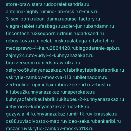
store-brawlstars.ru
dooraleksandria.ru
antenna-highly.ru
mine-lab-msk.ru
1-mus.ru
3-sex-porn.ru
ban-damn.ru
purse-factory.ru
viagra-tablet.ru
fasbags.ru
adler-jun.ru
bandamn.ru
fincontech.ru
3sexporn.ru
1mus.ru
darksand.ru
rebus-toys.ru
minelab-msk.ru
alabuga-cityhotel.ru
medsprawo-4-ka.ru
2864420.ru
blagodarenie-spb.ru
zajmy24.ru
tovudyi-4-kuhnyanazakaz.ru
brazzerscom.ru
medsprawo4ka.ru
xehyroo5kuhnyanazakaz.ru
fabrikayfabrikaefabrika.ru
vskrytie-zamkov-moskva-113.ru
biletnadom.ru
zed-online.ru
pimchax.ru
brazzers-hd.ru
z-host.ru
kitubeu2kuhnyanazakaz.ru
naperekate.ru
kuhnyaofabrikaufabrik.ru
kitubeu-2-kuhnyanazakaz.ru
xehyroo-5-kuhnyanazakaz.ru
cs-68.ru
guzywia-4-kuhnyanazakaz.ru
mir-tk.ru
vlknrussia.ru
cs68.ru
vladivostok-map.ru
video-seks.ru
bankaribi.ru
raszar.ru
vskrytie-zamkov-moskva113.ru