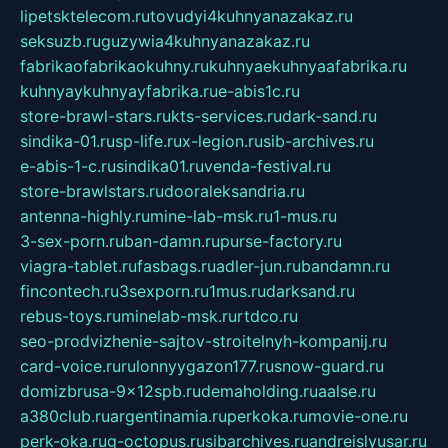
lipetsktelecom.ru
tovudyi4kuhnyanazakaz.ru
seksuzb.ru
guzywia4kuhnyanazakaz.ru
fabrikaofabrikaokuhny.ru
kuhnyaekuhnyaafabrika.ru
kuhnyaykuhnyayfabrika.ru
e-abis1c.ru
store-brawl-stars.ru
kts-services.ru
dark-sand.ru
sindika-01.ru
sp-life.ru
x-legion.ru
sib-archives.ru
e-abis-1-c.ru
sindika01.ru
venda-festival.ru
store-brawlstars.ru
dooraleksandria.ru
antenna-highly.ru
mine-lab-msk.ru
1-mus.ru
3-sex-porn.ru
ban-damn.ru
purse-factory.ru
viagra-tablet.ru
fasbags.ru
adler-jun.ru
bandamn.ru
fincontech.ru
3sexporn.ru
1mus.ru
darksand.ru
rebus-toys.ru
minelab-msk.ru
rtdco.ru
seo-prodvizhenie-sajtov-stroitelnyh-kompanij.ru
card-voice.ru
rulonnyygazon177.ru
snow-guard.ru
domizbrusa-9x12spb.ru
demaholding.ru
aalse.ru
a380club.ru
argentinamia.ru
perkoka.ru
movie-one.ru
perk-oka.ru
g-octopus.ru
sibarchives.ru
andreislyusar.ru