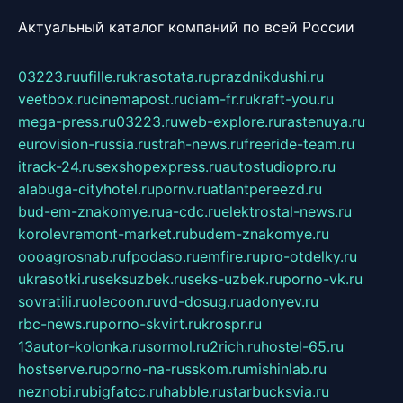
Актуальный каталог компаний по всей России
03223.ru
ufille.ru
krasotata.ru
prazdnikdushi.ru
veetbox.ru
cinemapost.ru
ciam-fr.ru
kraft-you.ru
mega-press.ru
03223.ru
web-explore.ru
rastenuya.ru
eurovision-russia.ru
strah-news.ru
freeride-team.ru
itrack-24.ru
sexshopexpress.ru
autostudiopro.ru
alabuga-cityhotel.ru
pornv.ru
atlantpereezd.ru
bud-em-znakomye.ru
a-cdc.ru
elektrostal-news.ru
korolevremont-market.ru
budem-znakomye.ru
oooagrosnab.ru
fpodaso.ru
emfire.ru
pro-otdelky.ru
ukrasotki.ru
seksuzbek.ru
seks-uzbek.ru
porno-vk.ru
sovratili.ru
olecoon.ru
vd-dosug.ru
adonyev.ru
rbc-news.ru
porno-skvirt.ru
krospr.ru
13autor-kolonka.ru
sormol.ru
2rich.ru
hostel-65.ru
hostserve.ru
porno-na-russkom.ru
mishinlab.ru
neznobi.ru
bigfatcc.ru
habble.ru
starbucksvia.ru