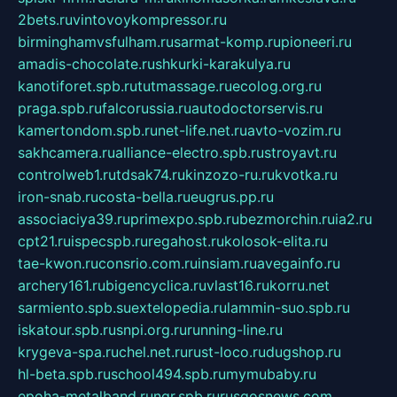
2bets.ru
vintovoykompressor.ru
birminghamvsfulham.ru
sarmat-komp.ru
pioneeri.ru
amadis-chocolate.ru
shkurki-karakulya.ru
kanotiforet.spb.ru
tutmassage.ru
ecolog.org.ru
praga.spb.ru
falcorussia.ru
autodoctorservis.ru
kamertondom.spb.ru
net-life.net.ru
avto-vozim.ru
sakhcamera.ru
alliance-electro.spb.ru
stroyavt.ru
controlweb1.ru
tdsak74.ru
kinzozo-ru.ru
kvotka.ru
iron-snab.ru
costa-bella.ru
eugrus.pp.ru
associaciya39.ru
primexpo.spb.ru
bezmorchin.ru
ia2.ru
cpt21.ru
ispecspb.ru
regahost.ru
kolosok-elita.ru
tae-kwon.ru
consrio.com.ru
insiam.ru
avegainfo.ru
archery161.ru
bigencyclica.ru
vlast16.ru
korru.net
sarmiento.spb.su
extelopedia.ru
lammin-suo.spb.ru
iskatour.spb.ru
snpi.org.ru
running-line.ru
krygeva-spa.ru
chel.net.ru
rust-loco.ru
dugshop.ru
hl-beta.spb.ru
school494.spb.ru
mymubaby.ru
epoha-metalband.ru
ngr.spb.ru
rusgosnews.com