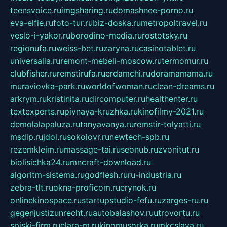
teensvoice.ru
imgsharing.ru
domashnee-porno.ru
eva-elfie.ru
foto-tur.ru
biz-doska.ru
metropoltravel.ru
veslo-i-yakor.ru
borodino-media.ru
rostotsky.ru
regionufa.ru
weiss-bet.ru
zaryna.ru
casinotablet.ru
universalia.ru
remont-mebeli-moscow.ru
termomur.ru
clubfisher.ru
remstirufa.ru
erdamchi.ru
doramamama.ru
muraviovka-park.ru
worldofwoman.ru
clean-dreams.ru
arkrym.ru
kristinita.ru
dircomputer.ru
healthenter.ru
textexperts.ru
pivnaya-kruzhka.ru
kinofilmy-2021.ru
demolalapaluza.ru
tanyavanya.ru
remstir-tolyatti.ru
msdip.ru
jdol.ru
sokolovr.ru
newtech-spb.ru
rezemkleim.ru
massage-tai.ru
seonub.ru
zvonitut.ru
biolisichka24.ru
mncraft-download.ru
algoritm-sistema.ru
godflesh.ru
ru-industria.ru
zebra-tlt.ru
okna-proficom.ru
erynok.ru
onlinekinospace.ru
startupstudio-fefu.ru
zarges-ru.ru
gegenjustizunrecht.ru
autobalashov.ru
utrovortu.ru
spiski-firm.ru
elara-m.ru
kinomusorka.ru
mkcslava.ru