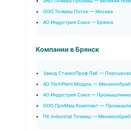
ЗАО Точмаш ПроМаш — Великий Нов
ООО Точмаш Поток — Москва
АО Индустрия Союз — Брянск
Компании в Брянск
Завод СтанкоПроф Лаб — Порошкова
АО TechPlant Модуль — Механообрабо
АО Индустрия Союз — Промышленная
ООО ПроМаш Комплект — Промышлен
ПК Industrial Точмаш — Механообраб