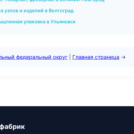
 узлов и изделий в Волгоград
шленная упаковка в Ульяновск
альный федеральный округ
|
Главная страница
→
 фабрик