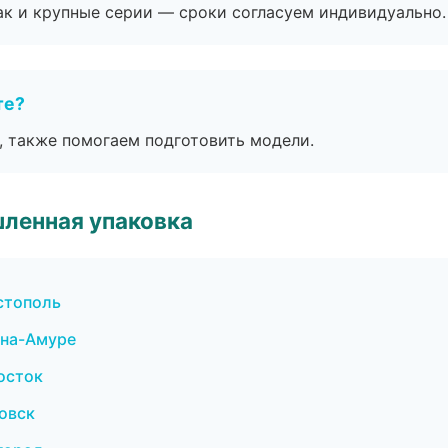
ак и крупные серии — сроки согласуем индивидуально.
те?
, также помогаем подготовить модели.
ленная упаковка
стополь
-на-Амуре
осток
овск