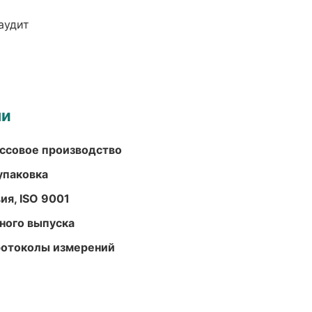
аудит
ми
ассовое производство
упаковка
ия, ISO 9001
ного выпуска
ротоколы измерений