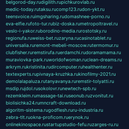
belgorod-day.ru
digilith.ru
pichkurovlab.ru
medic-today.ru
taksu.ru
comp123.ru
don-ykt.ru
teensvoice.ru
imgsharing.ru
domashnee-porno.ru
eva-elfie.ru
foto-tur.ru
biz-doska.ru
metropoltravel.ru
veslo-i-yakor.ru
borodino-media.ru
rostotsky.ru
regionufa.ru
weiss-bet.ru
zaryna.ru
casinotablet.ru
universalia.ru
remont-mebeli-moscow.ru
termomur.ru
clubfisher.ru
remstirufa.ru
erdamchi.ru
doramamama.ru
muraviovka-park.ru
worldofwoman.ru
clean-dreams.ru
arkrym.ru
kristinita.ru
dircomputer.ru
healthenter.ru
textexperts.ru
pivnaya-kruzhka.ru
kinofilmy-2021.ru
demolalapaluza.ru
tanyavanya.ru
remstir-tolyatti.ru
msdip.ru
jdol.ru
sokolovr.ru
newtech-spb.ru
rezemkleim.ru
massage-tai.ru
seonub.ru
zvonitut.ru
biolisichka24.ru
mncraft-download.ru
algoritm-sistema.ru
godflesh.ru
ru-industria.ru
zebra-tlt.ru
okna-proficom.ru
erynok.ru
onlinekinospace.ru
startupstudio-fefu.ru
zarges-ru.ru