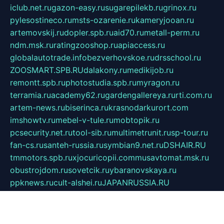
iclub.net.ru
gazon-easy.ru
sugarepilekb.ru
grinox.ru
pylesostineco.ru
msts-ozarenie.ru
kameryjooan.ru
artemovskij.ru
dopler.spb.ru
aid70.ru
metall-perm.ru
ndm.msk.ru
ratingzooshop.ru
apiaccess.ru
globalautotrade.info
bezverhovskoe.ru
drsschool.ru
ZOOSMART.SPB.RU
dalakony.ru
medikijob.ru
remontt.spb.ru
photostudia.spb.ru
myragon.ru
terramia.ru
academy62.ru
gardengallereya.ru
rti.com.ru
artem-news.ru
biserinca.ru
krasnodarkurort.com
imshowtv.ru
mebel-v-tule.ru
mobtopik.ru
pcsecurity.net.ru
tool-sib.ru
multimetrunit.ru
sp-tour.ru
fan-cs.ru
santeh-russia.ru
symbian9.net.ru
DSHAIR.RU
tmmotors.spb.ru
xjocuricopii.com
musavtomat.msk.ru
obustrojdom.ru
sovetcik.ru
ybaranovskaya.ru
ppknews.ru
cult-alshei.ru
JAPANRUSSIA.RU
proekciyamebel.ru
imper-finans.ru
rim.org.ru
glamourai.ru
brassminus.ru
zabor-pro.ru
ftn.pp.ru
dorogoe58.ru
laimengpacker.ru
kuzova-zapchasti.ru