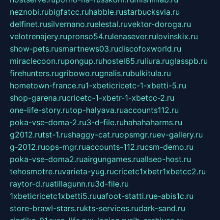
neznobi.ru
bigfatcc.ru
habble.ru
starbucksvia.ru
delfinet.ru
silvernano.ru
elestal.ru
vektor-doroga.ru
velotrenajery.ru
pronso54.ru
lenasever.ru
lovinskix.ru
show-pets.ru
smartnews03.ru
discofoxworld.ru
miraclecoon.ru
pongup.ru
hostel65.ru
liura.ru
glasspb.ru
firehunters.ru
gribowo.ru
gnalis.ru
bulkitula.ru
hometown-france.ru
1-xbeticricetc-1-xbetti-5.ru
shop-garena.ru
cricetc-1-xbetr-1-xbetcc-2.ru
one-life-story.ru
top-halyava.ru
accounts112.ru
poka-vse-doma-2.ru
3-d-file.ru
hahahaharms.ru
g2012.ru
tst-1.ru
shaggy-cat.ru
opsmgr.ru
ev-gallery.ru
g-2012.ru
ops-mgr.ru
accounts-112.ru
csm-demo.ru
poka-vse-doma2.ru
airgungames.ru
allseo-host.ru
tehosmotre.ru
varieta-yug.ru
cricetc1xbetr1xbetcc2.ru
raytor-d.ru
atillagunn.ru
3d-file.ru
1xbeticricetc1xbetti5.ru
uafoot-statti.ru
e-abis1c.ru
store-brawl-stars.ru
kts-services.ru
dark-sand.ru