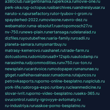
a380club.ru
argentinamia.ru
perkoka.ru
movie-one.ru
perk-oka.ru
g-octopus.ru
sibarchives.ru
andreislyusar.ru
naruto-x.ru
pursefactory.ru
tor-lyubov-i-grom.ru
spayderhed-2022.ru
movieone.ru
evro-dez.ru
webamator.ru
ma-absolut1.ru
avtopomosch27.ru
nv-750.ru
news-plain.ru
nertansaga.ru
delanalad.ru
dizfiles.ru
youtubefree.ru
aria-family.ru
roadli.ru
planeta-samara.ru
mysmartbuy.ru
matrasy-kemerovo.ru
ashanet.ru
trade-farm.ru
dotcustoms.ru
domizbrusa9x12spb.ru
autodamp.ru
narasimha.ru
djcommodities.ru
nv750.ru
x-ton.ru
newsplain.ru
cardvoice.ru
modopaper.ru
manunae.ru
gbget.ru
alfeihavsalnassr.ru
madoma.ru
tajuncos.ru
petrovkasports.ru
porno-online-besplatno.ru
splclub.ru
york-life.ru
doroga-expo.ru
ribery.ru
cleanmedicine.ru
slovar-ivrit.ru
porno-video-besplatno.ru
seks-365.ru
ovucontrol.ru
sloty-igrovyye-avtomaty.ru
ru-industriya.ru
russkoe-porno-besplatno.ru