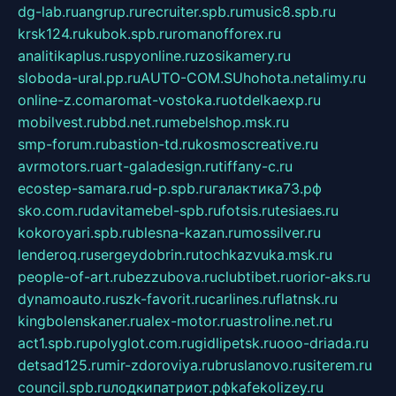
dg-lab.ru
angrup.ru
recruiter.spb.ru
music8.spb.ru
krsk124.ru
kubok.spb.ru
romanofforex.ru
analitikaplus.ru
spyonline.ru
zosikamery.ru
sloboda-ural.pp.ru
AUTO-COM.SU
hohota.net
alimy.ru
online-z.com
aromat-vostoka.ru
otdelkaexp.ru
mobilvest.ru
bbd.net.ru
mebelshop.msk.ru
smp-forum.ru
bastion-td.ru
kosmoscreative.ru
avrmotors.ru
art-galadesign.ru
tiffany-c.ru
ecostep-samara.ru
d-p.spb.ru
галактика73.рф
sko.com.ru
davitamebel-spb.ru
fotsis.ru
tesiaes.ru
kokoroyari.spb.ru
blesna-kazan.ru
mossilver.ru
lenderoq.ru
sergeydobrin.ru
tochkazvuka.msk.ru
people-of-art.ru
bezzubova.ru
clubtibet.ru
orior-aks.ru
dynamoauto.ru
szk-favorit.ru
carlines.ru
flatnsk.ru
kingbolenskaner.ru
alex-motor.ru
astroline.net.ru
act1.spb.ru
polyglot.com.ru
gidlipetsk.ru
ooo-driada.ru
detsad125.ru
mir-zdoroviya.ru
bruslanovo.ru
siterem.ru
council.spb.ru
лодкипатриот.рф
kafekolizey.ru