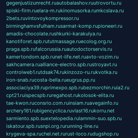
gegenjustizunrecht.ru
autobalashov.ru
utrovortu.ru
spiski-firm.ru
elara-m.ru
kinomusorka.ru
mkcslava.ru
2bets.ru
vintovoykompressor.ru
birminghamvsfulham.ru
sarmat-komp.ru
pioneeri.ru
amadis-chocolate.ru
shkurki-karakulya.ru
kanotiforet.spb.ru
tutmassage.ru
ecolog.org.ru
praga.spb.ru
falcorussia.ru
autodoctorservis.ru
kamertondom.spb.ru
net-life.net.ru
avto-vozim.ru
sakhcamera.ru
alliance-electro.spb.ru
stroyavt.ru
controlweb1.ru
tdsak74.ru
kinzozo-ru.ru
kvotka.ru
iron-snab.ru
costa-bella.ru
eugrus.pp.ru
associaciya39.ru
primexpo.spb.ru
bezmorchin.ru
ia2.ru
cpt21.ru
ispecspb.ru
regahost.ru
kolosok-elita.ru
tae-kwon.ru
consrio.com.ru
insiam.ru
avegainfo.ru
archery161.ru
bigencyclica.ru
vlast16.ru
korru.net
sarmiento.spb.su
extelopedia.ru
lammin-suo.spb.ru
iskatour.spb.ru
snpi.org.ru
running-line.ru
krygeva-spa.ru
chel.net.ru
rust-loco.ru
dugshop.ru