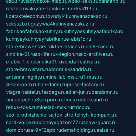
cs68.ru
vladivostok-map.ru
video-seks.ru
bankaribi.ru
raszar.ru
vskrytie-zamkov-moskva113.ru
lipetsktelecom.ru
tovudyi4kuhnyanazakaz.ru
seksuzb.ru
guzywia4kuhnyanazakaz.ru
fabrikaofabrikaokuhny.ru
kuhnyaekuhnyaafabrika.ru
kuhnyaykuhnyayfabrika.ru
e-abis1c.ru
store-brawl-stars.ru
kts-services.ru
dark-sand.ru
sindika-01.ru
sp-life.ru
x-legion.ru
sib-archives.ru
e-abis-1-c.ru
sindika01.ru
venda-festival.ru
store-brawlstars.ru
dooraleksandria.ru
antenna-highly.ru
mine-lab-msk.ru
1-mus.ru
3-sex-porn.ru
ban-damn.ru
purse-factory.ru
viagra-tablet.ru
fasbags.ru
adler-jun.ru
bandamn.ru
fincontech.ru
3sexporn.ru
1mus.ru
darksand.ru
rebus-toys.ru
minelab-msk.ru
rtdco.ru
seo-prodvizhenie-sajtov-stroitelnyh-kompanij.ru
card-voice.ru
rulonnyygazon177.ru
snow-guard.ru
domizbrusa-9x12spb.ru
demaholding.ru
aalse.ru