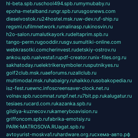
hl-beta.spb.ru
school494.spb.ru
mymubaby.ru
epoha-metalband.ru
ngr.spb.ru
rusgosnews.com
dieselvostok.ru
24hostel.msk.ru
w-dev.ru
f-ship.ru
regsmi.ru
filmnetwork.ru
malinasp.ru
kinosvin.ru
h2o-salon.ru
malutkayork.ru
deltaprim.spb.ru
tango-perm.ru
gooddir.ru
sgv.su
multiki-online.com
webkrasotki.com
cherinvest.ru
detskiy-ostrov.ru
ankou.spb.ru
alvesta1.ru
pdf-creator.ru
nix-files.org.ru
sakhatoday.ru
elektrikersymboler.ru
sputnikyes.ru
golf2club.msk.ru
aeforums.ru
zallclub.ru
multimodal.msk.ru
habaigry.ru
haikko.ru
sobakopedia.ru
isz-fest.ru
ewnc.info
screensaver-clock.net.ru
volnav.spb.ru
comnat.ru
npf.net.ru
7bit.pp.ru
kalugatur.ru
tesiaes.ru
card.com.ru
kazanka.spb.ru
gildiya-kuznecov.ru
kameryboavision.ru
griffoncom.spb.ru
fabrika-emotsiy.ru
PARK-MATROSOVA.RU
agat.spb.ru
avtoyurist-moskva1.ru
hardware.org.ru
схема-авто.рф