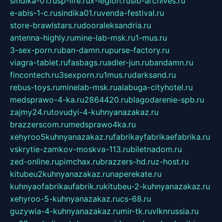
sindika-01.ru
sp-life.ru
x-legion.ru
sib-archives.ru
e-abis-1-c.ru
sindika01.ru
venda-festival.ru
store-brawlstars.ru
dooraleksandria.ru
antenna-highly.ru
mine-lab-msk.ru
1-mus.ru
3-sex-porn.ru
ban-damn.ru
purse-factory.ru
viagra-tablet.ru
fasbags.ru
adler-jun.ru
bandamn.ru
fincontech.ru
3sexporn.ru
1mus.ru
darksand.ru
rebus-toys.ru
minelab-msk.ru
alabuga-cityhotel.ru
medsprawo-4-ka.ru
2864420.ru
blagodarenie-spb.ru
zajmy24.ru
tovudyi-4-kuhnyanazakaz.ru
brazzerscom.ru
medsprawo4ka.ru
xehyroo5kuhnyanazakaz.ru
fabrikayfabrikaefabrika.ru
vskrytie-zamkov-moskva-113.ru
biletnadom.ru
zed-online.ru
pimchax.ru
brazzers-hd.ru
z-host.ru
kitubeu2kuhnyanazakaz.ru
naperekate.ru
kuhnyaofabrikaufabrik.ru
kitubeu-2-kuhnyanazakaz.ru
xehyroo-5-kuhnyanazakaz.ru
cs-68.ru
guzywia-4-kuhnyanazakaz.ru
mir-tk.ru
vlknrussia.ru