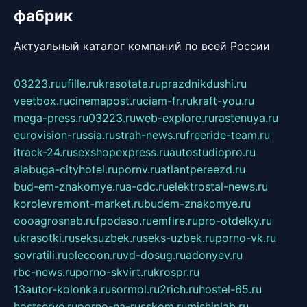
фабрик
Актуальный каталог компаний по всей России
03223.ru
ufille.ru
krasotata.ru
prazdnikdushi.ru
veetbox.ru
cinemapost.ru
ciam-fr.ru
kraft-you.ru
mega-press.ru
03223.ru
web-explore.ru
rastenuya.ru
eurovision-russia.ru
strah-news.ru
freeride-team.ru
itrack-24.ru
sexshopexpress.ru
autostudiopro.ru
alabuga-cityhotel.ru
pornv.ru
atlantpereezd.ru
bud-em-znakomye.ru
a-cdc.ru
elektrostal-news.ru
korolevremont-market.ru
budem-znakomye.ru
oooagrosnab.ru
fpodaso.ru
emfire.ru
pro-otdelky.ru
ukrasotki.ru
seksuzbek.ru
seks-uzbek.ru
porno-vk.ru
sovratili.ru
olecoon.ru
vd-dosug.ru
adonyev.ru
rbc-news.ru
porno-skvirt.ru
krospr.ru
13autor-kolonka.ru
sormol.ru
2rich.ru
hostel-65.ru
hostserve.ru
porno-na-russkom.ru
mishinlab.ru