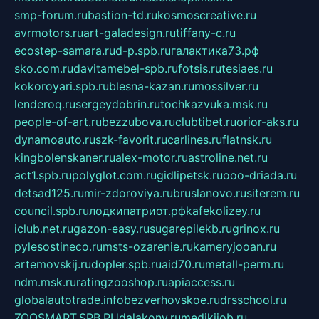
smp-forum.ru
bastion-td.ru
kosmoscreative.ru
avrmotors.ru
art-galadesign.ru
tiffany-c.ru
ecostep-samara.ru
d-p.spb.ru
галактика73.рф
sko.com.ru
davitamebel-spb.ru
fotsis.ru
tesiaes.ru
kokoroyari.spb.ru
blesna-kazan.ru
mossilver.ru
lenderoq.ru
sergeydobrin.ru
tochkazvuka.msk.ru
people-of-art.ru
bezzubova.ru
clubtibet.ru
orior-aks.ru
dynamoauto.ru
szk-favorit.ru
carlines.ru
flatnsk.ru
kingbolenskaner.ru
alex-motor.ru
astroline.net.ru
act1.spb.ru
polyglot.com.ru
gidlipetsk.ru
ooo-driada.ru
detsad125.ru
mir-zdoroviya.ru
bruslanovo.ru
siterem.ru
council.spb.ru
лодкипатриот.рф
kafekolizey.ru
iclub.net.ru
gazon-easy.ru
sugarepilekb.ru
grinox.ru
pylesostineco.ru
msts-ozarenie.ru
kameryjooan.ru
artemovskij.ru
dopler.spb.ru
aid70.ru
metall-perm.ru
ndm.msk.ru
ratingzooshop.ru
apiaccess.ru
globalautotrade.info
bezverhovskoe.ru
drsschool.ru
ZOOSMART.SPB.RU
dalakony.ru
medikijob.ru