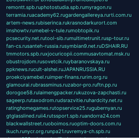
remontt.spb.ru
photostudia.spb.ru
myragon.ru
terramia.ru
academy62.ru
gardengallereya.ru
rti.com.ru
artem-news.ru
biserinca.ru
krasnodarkurort.com
imshowtv.ru
mebel-v-tule.ru
mobtopik.ru
pcsecurity.net.ru
tool-sib.ru
multimetrunit.ru
sp-tour.ru
fan-cs.ru
santeh-russia.ru
symbian9.net.ru
DSHAIR.RU
tmmotors.spb.ru
xjocuricopii.com
musavtomat.msk.ru
obustrojdom.ru
sovetcik.ru
ybaranovskaya.ru
ppknews.ru
cult-alshei.ru
JAPANRUSSIA.RU
proekciyamebel.ru
imper-finans.ru
rim.org.ru
glamourai.ru
brassminus.ru
zabor-pro.ru
ftn.pp.ru
dorogoe58.ru
laimengpacker.ru
kuzova-zapchasti.ru
sageerp.ru
taxodrom.ru
dsrazvitie.ru
hardcity.net.ru
ratinghomegames.ru
topservice25.ru
gubernyan.ru
gtglasslined.ru
ii4.ru
tssport.spb.ru
andorra24.com
blackwallstreet.ru
oboimos.ru
optim-doors.com.ru
ikuch.ru
nycr.org.ru
npa21.ru
vremya-ch.spb.ru
desert000.ru
ivtorgi.ru
ifiori.ru
catalog-statei.ru