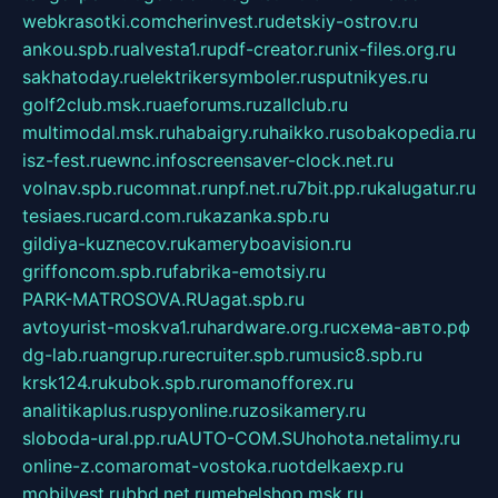
webkrasotki.com
cherinvest.ru
detskiy-ostrov.ru
ankou.spb.ru
alvesta1.ru
pdf-creator.ru
nix-files.org.ru
sakhatoday.ru
elektrikersymboler.ru
sputnikyes.ru
golf2club.msk.ru
aeforums.ru
zallclub.ru
multimodal.msk.ru
habaigry.ru
haikko.ru
sobakopedia.ru
isz-fest.ru
ewnc.info
screensaver-clock.net.ru
volnav.spb.ru
comnat.ru
npf.net.ru
7bit.pp.ru
kalugatur.ru
tesiaes.ru
card.com.ru
kazanka.spb.ru
gildiya-kuznecov.ru
kameryboavision.ru
griffoncom.spb.ru
fabrika-emotsiy.ru
PARK-MATROSOVA.RU
agat.spb.ru
avtoyurist-moskva1.ru
hardware.org.ru
схема-авто.рф
dg-lab.ru
angrup.ru
recruiter.spb.ru
music8.spb.ru
krsk124.ru
kubok.spb.ru
romanofforex.ru
analitikaplus.ru
spyonline.ru
zosikamery.ru
sloboda-ural.pp.ru
AUTO-COM.SU
hohota.net
alimy.ru
online-z.com
aromat-vostoka.ru
otdelkaexp.ru
mobilvest.ru
bbd.net.ru
mebelshop.msk.ru