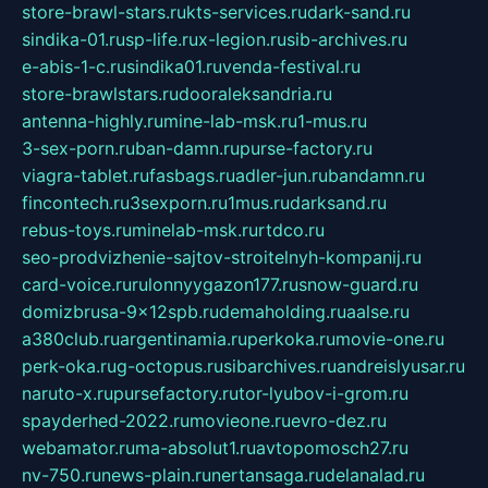
store-brawl-stars.ru
kts-services.ru
dark-sand.ru
sindika-01.ru
sp-life.ru
x-legion.ru
sib-archives.ru
e-abis-1-c.ru
sindika01.ru
venda-festival.ru
store-brawlstars.ru
dooraleksandria.ru
antenna-highly.ru
mine-lab-msk.ru
1-mus.ru
3-sex-porn.ru
ban-damn.ru
purse-factory.ru
viagra-tablet.ru
fasbags.ru
adler-jun.ru
bandamn.ru
fincontech.ru
3sexporn.ru
1mus.ru
darksand.ru
rebus-toys.ru
minelab-msk.ru
rtdco.ru
seo-prodvizhenie-sajtov-stroitelnyh-kompanij.ru
card-voice.ru
rulonnyygazon177.ru
snow-guard.ru
domizbrusa-9x12spb.ru
demaholding.ru
aalse.ru
a380club.ru
argentinamia.ru
perkoka.ru
movie-one.ru
perk-oka.ru
g-octopus.ru
sibarchives.ru
andreislyusar.ru
naruto-x.ru
pursefactory.ru
tor-lyubov-i-grom.ru
spayderhed-2022.ru
movieone.ru
evro-dez.ru
webamator.ru
ma-absolut1.ru
avtopomosch27.ru
nv-750.ru
news-plain.ru
nertansaga.ru
delanalad.ru