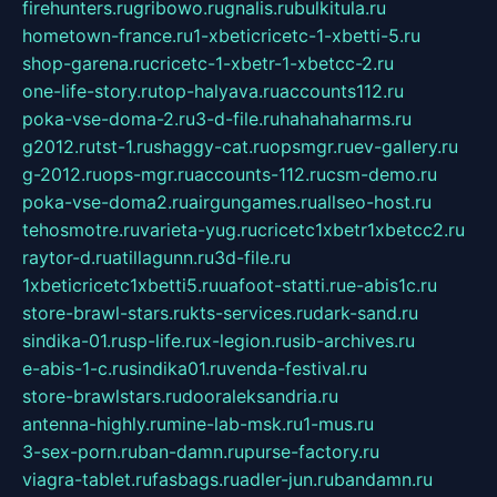
firehunters.ru
gribowo.ru
gnalis.ru
bulkitula.ru
hometown-france.ru
1-xbeticricetc-1-xbetti-5.ru
shop-garena.ru
cricetc-1-xbetr-1-xbetcc-2.ru
one-life-story.ru
top-halyava.ru
accounts112.ru
poka-vse-doma-2.ru
3-d-file.ru
hahahaharms.ru
g2012.ru
tst-1.ru
shaggy-cat.ru
opsmgr.ru
ev-gallery.ru
g-2012.ru
ops-mgr.ru
accounts-112.ru
csm-demo.ru
poka-vse-doma2.ru
airgungames.ru
allseo-host.ru
tehosmotre.ru
varieta-yug.ru
cricetc1xbetr1xbetcc2.ru
raytor-d.ru
atillagunn.ru
3d-file.ru
1xbeticricetc1xbetti5.ru
uafoot-statti.ru
e-abis1c.ru
store-brawl-stars.ru
kts-services.ru
dark-sand.ru
sindika-01.ru
sp-life.ru
x-legion.ru
sib-archives.ru
e-abis-1-c.ru
sindika01.ru
venda-festival.ru
store-brawlstars.ru
dooraleksandria.ru
antenna-highly.ru
mine-lab-msk.ru
1-mus.ru
3-sex-porn.ru
ban-damn.ru
purse-factory.ru
viagra-tablet.ru
fasbags.ru
adler-jun.ru
bandamn.ru