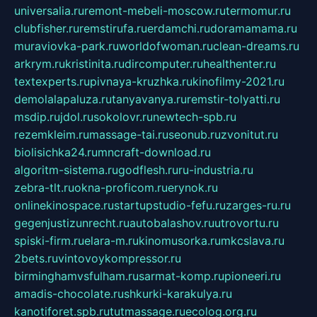
universalia.ru
remont-mebeli-moscow.ru
termomur.ru
clubfisher.ru
remstirufa.ru
erdamchi.ru
doramamama.ru
muraviovka-park.ru
worldofwoman.ru
clean-dreams.ru
arkrym.ru
kristinita.ru
dircomputer.ru
healthenter.ru
textexperts.ru
pivnaya-kruzhka.ru
kinofilmy-2021.ru
demolalapaluza.ru
tanyavanya.ru
remstir-tolyatti.ru
msdip.ru
jdol.ru
sokolovr.ru
newtech-spb.ru
rezemkleim.ru
massage-tai.ru
seonub.ru
zvonitut.ru
biolisichka24.ru
mncraft-download.ru
algoritm-sistema.ru
godflesh.ru
ru-industria.ru
zebra-tlt.ru
okna-proficom.ru
erynok.ru
onlinekinospace.ru
startupstudio-fefu.ru
zarges-ru.ru
gegenjustizunrecht.ru
autobalashov.ru
utrovortu.ru
spiski-firm.ru
elara-m.ru
kinomusorka.ru
mkcslava.ru
2bets.ru
vintovoykompressor.ru
birminghamvsfulham.ru
sarmat-komp.ru
pioneeri.ru
amadis-chocolate.ru
shkurki-karakulya.ru
kanotiforet.spb.ru
tutmassage.ru
ecolog.org.ru