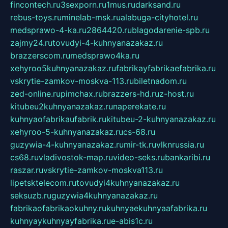
fincontech.ru
3sexporn.ru
1mus.ru
darksand.ru
rebus-toys.ru
minelab-msk.ru
alabuga-cityhotel.ru
medsprawo-4-ka.ru
2864420.ru
blagodarenie-spb.ru
zajmy24.ru
tovudyi-4-kuhnyanazakaz.ru
brazzerscom.ru
medsprawo4ka.ru
xehyroo5kuhnyanazakaz.ru
fabrikayfabrikaefabrika.ru
vskrytie-zamkov-moskva-113.ru
biletnadom.ru
zed-online.ru
pimchax.ru
brazzers-hd.ru
z-host.ru
kitubeu2kuhnyanazakaz.ru
naperekate.ru
kuhnyaofabrikaufabrik.ru
kitubeu-2-kuhnyanazakaz.ru
xehyroo-5-kuhnyanazakaz.ru
cs-68.ru
guzywia-4-kuhnyanazakaz.ru
mir-tk.ru
vlknrussia.ru
cs68.ru
vladivostok-map.ru
video-seks.ru
bankaribi.ru
raszar.ru
vskrytie-zamkov-moskva113.ru
lipetsktelecom.ru
tovudyi4kuhnyanazakaz.ru
seksuzb.ru
guzywia4kuhnyanazakaz.ru
fabrikaofabrikaokuhny.ru
kuhnyaekuhnyaafabrika.ru
kuhnyaykuhnyayfabrika.ru
e-abis1c.ru