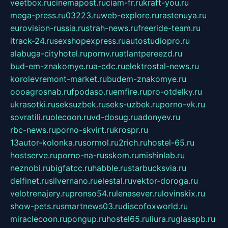
veetbox.ru
cinemapost.ru
ciam-fr.ru
kraft-you.ru
mega-press.ru
03223.ru
web-explore.ru
rastenuya.ru
eurovision-russia.ru
strah-news.ru
freeride-team.ru
itrack-24.ru
sexshopexpress.ru
autostudiopro.ru
alabuga-cityhotel.ru
pornv.ru
atlantpereezd.ru
bud-em-znakomye.ru
a-cdc.ru
elektrostal-news.ru
korolevremont-market.ru
budem-znakomye.ru
oooagrosnab.ru
fpodaso.ru
emfire.ru
pro-otdelky.ru
ukrasotki.ru
seksuzbek.ru
seks-uzbek.ru
porno-vk.ru
sovratili.ru
olecoon.ru
vd-dosug.ru
adonyev.ru
rbc-news.ru
porno-skvirt.ru
krospr.ru
13autor-kolonka.ru
sormol.ru
2rich.ru
hostel-65.ru
hostserve.ru
porno-na-russkom.ru
mishinlab.ru
neznobi.ru
bigfatcc.ru
habble.ru
starbucksvia.ru
delfinet.ru
silvernano.ru
elestal.ru
vektor-doroga.ru
velotrenajery.ru
pronso54.ru
lenasever.ru
lovinskix.ru
show-pets.ru
smartnews03.ru
discofoxworld.ru
miraclecoon.ru
pongup.ru
hostel65.ru
liura.ru
glasspb.ru