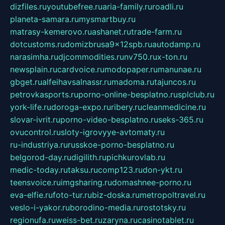
dizfiles.ru
youtubefree.ru
aria-family.ru
roadli.ru
planeta-samara.ru
mysmartbuy.ru
matrasy-kemerovo.ru
ashanet.ru
trade-farm.ru
dotcustoms.ru
domizbrusa9x12spb.ru
autodamp.ru
narasimha.ru
djcommodities.ru
nv750.ru
x-ton.ru
newsplain.ru
cardvoice.ru
modopaper.ru
manunae.ru
gbget.ru
alfeihavsalnassr.ru
madoma.ru
tajuncos.ru
petrovkasports.ru
porno-online-besplatno.ru
splclub.ru
york-life.ru
doroga-expo.ru
ribery.ru
cleanmedicine.ru
slovar-ivrit.ru
porno-video-besplatno.ru
seks-365.ru
ovucontrol.ru
sloty-igrovyye-avtomaty.ru
ru-industriya.ru
russkoe-porno-besplatno.ru
belgorod-day.ru
digilith.ru
pichkurovlab.ru
medic-today.ru
taksu.ru
comp123.ru
don-ykt.ru
teensvoice.ru
imgsharing.ru
domashnee-porno.ru
eva-elfie.ru
foto-tur.ru
biz-doska.ru
metropoltravel.ru
veslo-i-yakor.ru
borodino-media.ru
rostotsky.ru
regionufa.ru
weiss-bet.ru
zaryna.ru
casinotablet.ru