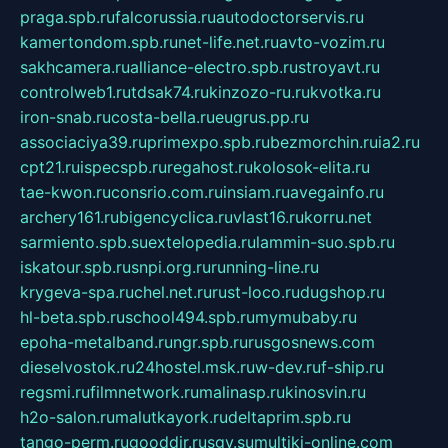
praga.spb.ru
falcorussia.ru
autodoctorservis.ru
kamertondom.spb.ru
net-life.net.ru
avto-vozim.ru
sakhcamera.ru
alliance-electro.spb.ru
stroyavt.ru
controlweb1.ru
tdsak74.ru
kinzozo-ru.ru
kvotka.ru
iron-snab.ru
costa-bella.ru
eugrus.pp.ru
associaciya39.ru
primexpo.spb.ru
bezmorchin.ru
ia2.ru
cpt21.ru
ispecspb.ru
regahost.ru
kolosok-elita.ru
tae-kwon.ru
consrio.com.ru
insiam.ru
avegainfo.ru
archery161.ru
bigencyclica.ru
vlast16.ru
korru.net
sarmiento.spb.su
extelopedia.ru
lammin-suo.spb.ru
iskatour.spb.ru
snpi.org.ru
running-line.ru
krygeva-spa.ru
chel.net.ru
rust-loco.ru
dugshop.ru
hl-beta.spb.ru
school494.spb.ru
mymubaby.ru
epoha-metalband.ru
ngr.spb.ru
rusgosnews.com
dieselvostok.ru
24hostel.msk.ru
w-dev.ru
f-ship.ru
regsmi.ru
filmnetwork.ru
malinasp.ru
kinosvin.ru
h2o-salon.ru
malutkayork.ru
deltaprim.spb.ru
tango-perm.ru
gooddir.ru
sgv.su
multiki-online.com