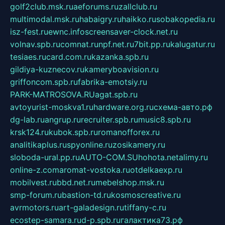
golf2club.msk.ru
aeforums.ru
zallclub.ru
multimodal.msk.ru
habaigry.ru
haikko.ru
sobakopedia.ru
isz-fest.ru
ewnc.info
screensaver-clock.net.ru
volnav.spb.ru
comnat.ru
npf.net.ru
7bit.pp.ru
kalugatur.ru
tesiaes.ru
card.com.ru
kazanka.spb.ru
gildiya-kuznecov.ru
kameryboavision.ru
griffoncom.spb.ru
fabrika-emotsiy.ru
PARK-MATROSOVA.RU
agat.spb.ru
avtoyurist-moskva1.ru
hardware.org.ru
схема-авто.рф
dg-lab.ru
angrup.ru
recruiter.spb.ru
music8.spb.ru
krsk124.ru
kubok.spb.ru
romanofforex.ru
analitikaplus.ru
spyonline.ru
zosikamery.ru
sloboda-ural.pp.ru
AUTO-COM.SU
hohota.net
alimy.ru
online-z.com
aromat-vostoka.ru
otdelkaexp.ru
mobilvest.ru
bbd.net.ru
mebelshop.msk.ru
smp-forum.ru
bastion-td.ru
kosmoscreative.ru
avrmotors.ru
art-galadesign.ru
tiffany-c.ru
ecostep-samara.ru
d-p.spb.ru
галактика73.рф