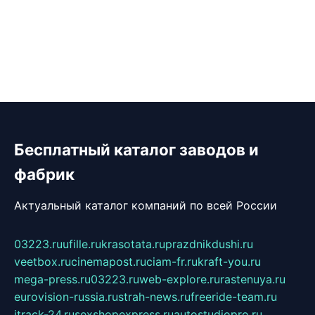
Бесплатный каталог заводов и
фабрик
Актуальный каталог компаний по всей России
03223.ru
ufille.ru
krasotata.ru
prazdnikdushi.ru
veetbox.ru
cinemapost.ru
ciam-fr.ru
kraft-you.ru
mega-press.ru
03223.ru
web-explore.ru
rastenuya.ru
eurovision-russia.ru
strah-news.ru
freeride-team.ru
itrack-24.ru
sexshopexpress.ru
autostudiopro.ru