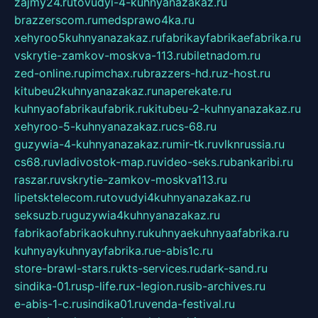
zajmy24.ru
tovudyi-4-kuhnyanazakaz.ru
brazzerscom.ru
medsprawo4ka.ru
xehyroo5kuhnyanazakaz.ru
fabrikayfabrikaefabrika.ru
vskrytie-zamkov-moskva-113.ru
biletnadom.ru
zed-online.ru
pimchax.ru
brazzers-hd.ru
z-host.ru
kitubeu2kuhnyanazakaz.ru
naperekate.ru
kuhnyaofabrikaufabrik.ru
kitubeu-2-kuhnyanazakaz.ru
xehyroo-5-kuhnyanazakaz.ru
cs-68.ru
guzywia-4-kuhnyanazakaz.ru
mir-tk.ru
vlknrussia.ru
cs68.ru
vladivostok-map.ru
video-seks.ru
bankaribi.ru
raszar.ru
vskrytie-zamkov-moskva113.ru
lipetsktelecom.ru
tovudyi4kuhnyanazakaz.ru
seksuzb.ru
guzywia4kuhnyanazakaz.ru
fabrikaofabrikaokuhny.ru
kuhnyaekuhnyaafabrika.ru
kuhnyaykuhnyayfabrika.ru
e-abis1c.ru
store-brawl-stars.ru
kts-services.ru
dark-sand.ru
sindika-01.ru
sp-life.ru
x-legion.ru
sib-archives.ru
e-abis-1-c.ru
sindika01.ru
venda-festival.ru