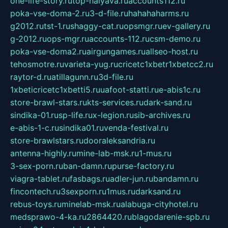
one-life-story.ru
top-halyava.ru
accounts112.ru
poka-vse-doma-2.ru
3-d-file.ru
hahahaharms.ru
g2012.ru
tst-1.ru
shaggy-cat.ru
opsmgr.ru
ev-gallery.ru
g-2012.ru
ops-mgr.ru
accounts-112.ru
csm-demo.ru
poka-vse-doma2.ru
airgungames.ru
allseo-host.ru
tehosmotre.ru
varieta-yug.ru
cricetc1xbetr1xbetcc2.ru
raytor-d.ru
atillagunn.ru
3d-file.ru
1xbeticricetc1xbetti5.ru
uafoot-statti.ru
e-abis1c.ru
store-brawl-stars.ru
kts-services.ru
dark-sand.ru
sindika-01.ru
sp-life.ru
x-legion.ru
sib-archives.ru
e-abis-1-c.ru
sindika01.ru
venda-festival.ru
store-brawlstars.ru
dooraleksandria.ru
antenna-highly.ru
mine-lab-msk.ru
1-mus.ru
3-sex-porn.ru
ban-damn.ru
purse-factory.ru
viagra-tablet.ru
fasbags.ru
adler-jun.ru
bandamn.ru
fincontech.ru
3sexporn.ru
1mus.ru
darksand.ru
rebus-toys.ru
minelab-msk.ru
alabuga-cityhotel.ru
medsprawo-4-ka.ru
2864420.ru
blagodarenie-spb.ru