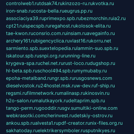
controlweb1.ru
tdsak74.ru
kinzozo-ru.ru
kvotka.ru
iron-snab.ru
costa-bella.ru
eugrus.pp.ru
associaciya39.ru
primexpo.spb.ru
bezmorchin.ru
ia2.ru
cpt21.ru
ispecspb.ru
regahost.ru
kolosok-elita.ru
tae-kwon.ru
consrio.com.ru
insiam.ru
avegainfo.ru
archery161.ru
bigencyclica.ru
vlast16.ru
korru.net
sarmiento.spb.su
extelopedia.ru
lammin-suo.spb.ru
iskatour.spb.ru
snpi.org.ru
running-line.ru
krygeva-spa.ru
chel.net.ru
rust-loco.ru
dugshop.ru
hl-beta.spb.ru
school494.spb.ru
mymubaby.ru
epoha-metalband.ru
ngr.spb.ru
rusgosnews.com
dieselvostok.ru
24hostel.msk.ru
w-dev.ru
f-ship.ru
regsmi.ru
filmnetwork.ru
malinasp.ru
kinosvin.ru
h2o-salon.ru
malutkayork.ru
deltaprim.spb.ru
tango-perm.ru
gooddir.ru
sgv.su
multiki-online.com
webkrasotki.com
cherinvest.ru
detskiy-ostrov.ru
ankou.spb.ru
alvesta1.ru
pdf-creator.ru
nix-files.org.ru
sakhatoday.ru
elektrikersymboler.ru
sputnikyes.ru