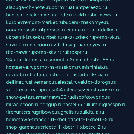
alabuga-cityhotel.ru
pornv.ru
atlantpereezd.ru
bud-em-znakomye.ru
a-cdc.ru
elektrostal-news.ru
korolevremont-market.ru
budem-znakomye.ru
oooagrosnab.ru
fpodaso.ru
emfire.ru
pro-otdelky.ru
ukrasotki.ru
seksuzbek.ru
seks-uzbek.ru
porno-vk.ru
sovratili.ru
olecoon.ru
vd-dosug.ru
adonyev.ru
rbc-news.ru
porno-skvirt.ru
krospr.ru
13autor-kolonka.ru
sormol.ru
2rich.ru
hostel-65.ru
hostserve.ru
porno-na-russkom.ru
mishinlab.ru
neznobi.ru
bigfatcc.ru
habble.ru
starbucksvia.ru
delfinet.ru
silvernano.ru
elestal.ru
vektor-doroga.ru
velotrenajery.ru
pronso54.ru
lenasever.ru
lovinskix.ru
show-pets.ru
smartnews03.ru
discofoxworld.ru
miraclecoon.ru
pongup.ru
hostel65.ru
liura.ru
glasspb.ru
firehunters.ru
gribowo.ru
gnalis.ru
bulkitula.ru
hometown-france.ru
1-xbeticricetc-1-xbetti-5.ru
shop-garena.ru
cricetc-1-xbetr-1-xbetcc-2.ru