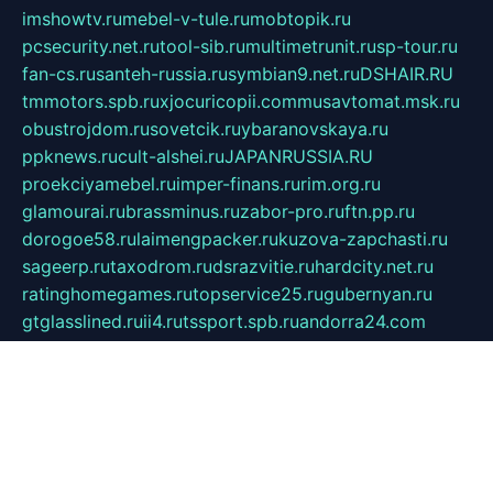
imshowtv.ru
mebel-v-tule.ru
mobtopik.ru
pcsecurity.net.ru
tool-sib.ru
multimetrunit.ru
sp-tour.ru
fan-cs.ru
santeh-russia.ru
symbian9.net.ru
DSHAIR.RU
tmmotors.spb.ru
xjocuricopii.com
musavtomat.msk.ru
obustrojdom.ru
sovetcik.ru
ybaranovskaya.ru
ppknews.ru
cult-alshei.ru
JAPANRUSSIA.RU
proekciyamebel.ru
imper-finans.ru
rim.org.ru
glamourai.ru
brassminus.ru
zabor-pro.ru
ftn.pp.ru
dorogoe58.ru
laimengpacker.ru
kuzova-zapchasti.ru
sageerp.ru
taxodrom.ru
dsrazvitie.ru
hardcity.net.ru
ratinghomegames.ru
topservice25.ru
gubernyan.ru
gtglasslined.ru
ii4.ru
tssport.spb.ru
andorra24.com
blackwallstreet.ru
oboimos.ru
optim-doors.com.ru
ikuch.ru
nycr.org.ru
npa21.ru
vremya-ch.spb.ru
desert000.ru
ivtorgi.ru
ifiori.ru
catalog-statei.ru
dcv.org.ru
spetsmaster174.ru
ipkameryhiseeu.ru
dum26.ru
ruspol.spb.ru
fr-opendp.ru
kam-solnyshko.ru
cheyenne-arapaho.ru
sevzapmetal.spb.ru