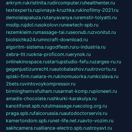
arkrym.ru
kristinita.ru
dircomputer.ru
healthenter.ru
textexperts.ru
pivnaya-kruzhka.ru
kinofilmy-2021.ru
demolalapaluza.ru
tanyavanya.ru
remstir-tolyatti.ru
msdip.ru
jdol.ru
sokolovr.ru
newtech-spb.ru
rezemkleim.ru
massage-tai.ru
seonub.ru
zvonitut.ru
biolisichka24.ru
mncraft-download.ru
algoritm-sistema.ru
godflesh.ru
ru-industria.ru
zebra-tlt.ru
okna-proficom.ru
erynok.ru
onlinekinospace.ru
startupstudio-fefu.ru
zarges-ru.ru
gegenjustizunrecht.ru
autobalashov.ru
utrovortu.ru
spiski-firm.ru
elara-m.ru
kinomusorka.ru
mkcslava.ru
2bets.ru
vintovoykompressor.ru
birminghamvsfulham.ru
sarmat-komp.ru
pioneeri.ru
amadis-chocolate.ru
shkurki-karakulya.ru
kanotiforet.spb.ru
tutmassage.ru
ecolog.org.ru
praga.spb.ru
falcorussia.ru
autodoctorservis.ru
kamertondom.spb.ru
net-life.net.ru
avto-vozim.ru
sakhcamera.ru
alliance-electro.spb.ru
stroyavt.ru