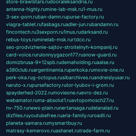
store-brawlstars.ru
dooraleksandria.ru
antenna-highly.ru
mine-lab-msk.ru
1-mus.ru
3-sex-porn.ru
ban-damn.ru
purse-factory.ru
viagra-tablet.ru
fasbags.ru
adler-jun.ru
bandamn.ru
fincontech.ru
3sexporn.ru
1mus.ru
darksand.ru
rebus-toys.ru
minelab-msk.ru
rtdco.ru
seo-prodvizhenie-sajtov-stroitelnyh-kompanij.ru
card-voice.ru
rulonnyygazon177.ru
snow-guard.ru
domizbrusa-9x12spb.ru
demaholding.ru
aalse.ru
a380club.ru
argentinamia.ru
perkoka.ru
movie-one.ru
perk-oka.ru
g-octopus.ru
sibarchives.ru
andreislyusar.ru
naruto-x.ru
pursefactory.ru
tor-lyubov-i-grom.ru
spayderhed-2022.ru
movieone.ru
evro-dez.ru
webamator.ru
ma-absolut1.ru
avtopomosch27.ru
nv-750.ru
news-plain.ru
nertansaga.ru
delanalad.ru
dizfiles.ru
youtubefree.ru
aria-family.ru
roadli.ru
planeta-samara.ru
mysmartbuy.ru
matrasy-kemerovo.ru
ashanet.ru
trade-farm.ru