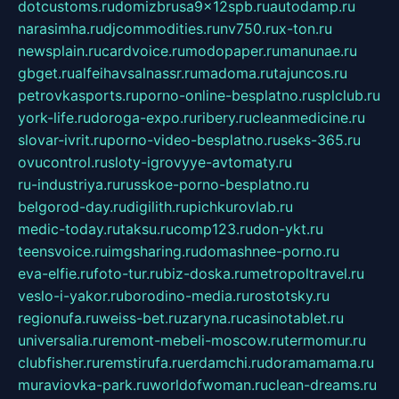
dotcustoms.ru
domizbrusa9x12spb.ru
autodamp.ru
narasimha.ru
djcommodities.ru
nv750.ru
x-ton.ru
newsplain.ru
cardvoice.ru
modopaper.ru
manunae.ru
gbget.ru
alfeihavsalnassr.ru
madoma.ru
tajuncos.ru
petrovkasports.ru
porno-online-besplatno.ru
splclub.ru
york-life.ru
doroga-expo.ru
ribery.ru
cleanmedicine.ru
slovar-ivrit.ru
porno-video-besplatno.ru
seks-365.ru
ovucontrol.ru
sloty-igrovyye-avtomaty.ru
ru-industriya.ru
russkoe-porno-besplatno.ru
belgorod-day.ru
digilith.ru
pichkurovlab.ru
medic-today.ru
taksu.ru
comp123.ru
don-ykt.ru
teensvoice.ru
imgsharing.ru
domashnee-porno.ru
eva-elfie.ru
foto-tur.ru
biz-doska.ru
metropoltravel.ru
veslo-i-yakor.ru
borodino-media.ru
rostotsky.ru
regionufa.ru
weiss-bet.ru
zaryna.ru
casinotablet.ru
universalia.ru
remont-mebeli-moscow.ru
termomur.ru
clubfisher.ru
remstirufa.ru
erdamchi.ru
doramamama.ru
muraviovka-park.ru
worldofwoman.ru
clean-dreams.ru