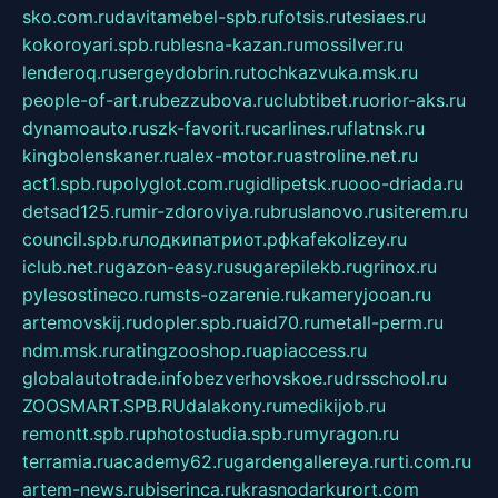
sko.com.ru
davitamebel-spb.ru
fotsis.ru
tesiaes.ru
kokoroyari.spb.ru
blesna-kazan.ru
mossilver.ru
lenderoq.ru
sergeydobrin.ru
tochkazvuka.msk.ru
people-of-art.ru
bezzubova.ru
clubtibet.ru
orior-aks.ru
dynamoauto.ru
szk-favorit.ru
carlines.ru
flatnsk.ru
kingbolenskaner.ru
alex-motor.ru
astroline.net.ru
act1.spb.ru
polyglot.com.ru
gidlipetsk.ru
ooo-driada.ru
detsad125.ru
mir-zdoroviya.ru
bruslanovo.ru
siterem.ru
council.spb.ru
лодкипатриот.рф
kafekolizey.ru
iclub.net.ru
gazon-easy.ru
sugarepilekb.ru
grinox.ru
pylesostineco.ru
msts-ozarenie.ru
kameryjooan.ru
artemovskij.ru
dopler.spb.ru
aid70.ru
metall-perm.ru
ndm.msk.ru
ratingzooshop.ru
apiaccess.ru
globalautotrade.info
bezverhovskoe.ru
drsschool.ru
ZOOSMART.SPB.RU
dalakony.ru
medikijob.ru
remontt.spb.ru
photostudia.spb.ru
myragon.ru
terramia.ru
academy62.ru
gardengallereya.ru
rti.com.ru
artem-news.ru
biserinca.ru
krasnodarkurort.com