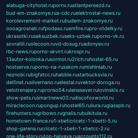
alabuga-cityhotel.ru
pornv.ru
atlantpereezd.ru
bud-em-znakomye.ru
a-cdc.ru
elektrostal-news.ru
korolevremont-market.ru
budem-znakomye.ru
oooagrosnab.ru
fpodaso.ru
emfire.ru
pro-otdelky.ru
ukrasotki.ru
seksuzbek.ru
seks-uzbek.ru
porno-vk.ru
sovratili.ru
olecoon.ru
vd-dosug.ru
adonyev.ru
rbc-news.ru
porno-skvirt.ru
krospr.ru
13autor-kolonka.ru
sormol.ru
2rich.ru
hostel-65.ru
hostserve.ru
porno-na-russkom.ru
mishinlab.ru
neznobi.ru
bigfatcc.ru
habble.ru
starbucksvia.ru
delfinet.ru
silvernano.ru
elestal.ru
vektor-doroga.ru
velotrenajery.ru
pronso54.ru
lenasever.ru
lovinskix.ru
show-pets.ru
smartnews03.ru
discofoxworld.ru
miraclecoon.ru
pongup.ru
hostel65.ru
liura.ru
glasspb.ru
firehunters.ru
gribowo.ru
gnalis.ru
bulkitula.ru
hometown-france.ru
1-xbeticricetc-1-xbetti-5.ru
shop-garena.ru
cricetc-1-xbetr-1-xbetcc-2.ru
one-life-story.ru
top-halyava.ru
accounts112.ru