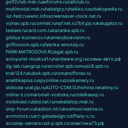
golf2club.msk.ru
aeforums.ru
zallclub.ru
multimodal.msk.ru
habaigry.ru
haikko.ru
sobakopedia.ru
isz-fest.ru
ewnc.info
screensaver-clock.net.ru
volnav.spb.ru
comnat.ru
npf.net.ru
7bit.pp.ru
kalugatur.ru
tesiaes.ru
card.com.ru
kazanka.spb.ru
gildiya-kuznecov.ru
kameryboavision.ru
griffoncom.spb.ru
fabrika-emotsiy.ru
PARK-MATROSOVA.RU
agat.spb.ru
avtoyurist-moskva1.ru
hardware.org.ru
схема-авто.рф
dg-lab.ru
angrup.ru
recruiter.spb.ru
music8.spb.ru
krsk124.ru
kubok.spb.ru
romanofforex.ru
analitikaplus.ru
spyonline.ru
zosikamery.ru
sloboda-ural.pp.ru
AUTO-COM.SU
hohota.net
alimy.ru
online-z.com
aromat-vostoka.ru
otdelkaexp.ru
mobilvest.ru
bbd.net.ru
mebelshop.msk.ru
smp-forum.ru
bastion-td.ru
kosmoscreative.ru
avrmotors.ru
art-galadesign.ru
tiffany-c.ru
ecostep-samara.ru
d-p.spb.ru
галактика73.рф