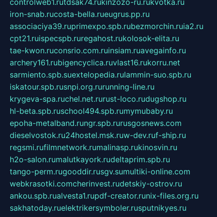
controlweb1.ru
tdsak74.ru
kinzozo-ru.ru
kvotka.ru
iron-snab.ru
costa-bella.ru
eugrus.pp.ru
associaciya39.ru
primexpo.spb.ru
bezmorchin.ru
ia2.ru
cpt21.ru
ispecspb.ru
regahost.ru
kolosok-elita.ru
tae-kwon.ru
consrio.com.ru
insiam.ru
avegainfo.ru
archery161.ru
bigencyclica.ru
vlast16.ru
korru.net
sarmiento.spb.su
extelopedia.ru
lammin-suo.spb.ru
iskatour.spb.ru
snpi.org.ru
running-line.ru
krygeva-spa.ru
chel.net.ru
rust-loco.ru
dugshop.ru
hl-beta.spb.ru
school494.spb.ru
mymubaby.ru
epoha-metalband.ru
ngr.spb.ru
rusgosnews.com
dieselvostok.ru
24hostel.msk.ru
w-dev.ru
f-ship.ru
regsmi.ru
filmnetwork.ru
malinasp.ru
kinosvin.ru
h2o-salon.ru
malutkayork.ru
deltaprim.spb.ru
tango-perm.ru
gooddir.ru
sgv.su
multiki-online.com
webkrasotki.com
cherinvest.ru
detskiy-ostrov.ru
ankou.spb.ru
alvesta1.ru
pdf-creator.ru
nix-files.org.ru
sakhatoday.ru
elektrikersymboler.ru
sputnikyes.ru