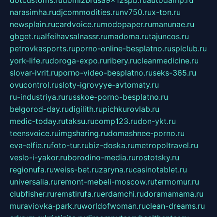
narasimha.ru
djcommodities.ru
nv750.ru
x-ton.ru
newsplain.ru
cardvoice.ru
modopaper.ru
manunae.ru
gbget.ru
alfeihavsalnassr.ru
madoma.ru
tajuncos.ru
petrovkasports.ru
porno-online-besplatno.ru
splclub.ru
york-life.ru
doroga-expo.ru
ribery.ru
cleanmedicine.ru
slovar-ivrit.ru
porno-video-besplatno.ru
seks-365.ru
ovucontrol.ru
sloty-igrovyye-avtomaty.ru
ru-industriya.ru
russkoe-porno-besplatno.ru
belgorod-day.ru
digilith.ru
pichkurovlab.ru
medic-today.ru
taksu.ru
comp123.ru
don-ykt.ru
teensvoice.ru
imgsharing.ru
domashnee-porno.ru
eva-elfie.ru
foto-tur.ru
biz-doska.ru
metropoltravel.ru
veslo-i-yakor.ru
borodino-media.ru
rostotsky.ru
regionufa.ru
weiss-bet.ru
zaryna.ru
casinotablet.ru
universalia.ru
remont-mebeli-moscow.ru
termomur.ru
clubfisher.ru
remstirufa.ru
erdamchi.ru
doramamama.ru
muraviovka-park.ru
worldofwoman.ru
clean-dreams.ru