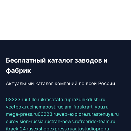
Бесплатный каталог заводов и
фабрик
Актуальный каталог компаний по всей России
03223.ru
ufille.ru
krasotata.ru
prazdnikdushi.ru
veetbox.ru
cinemapost.ru
ciam-fr.ru
kraft-you.ru
mega-press.ru
03223.ru
web-explore.ru
rastenuya.ru
eurovision-russia.ru
strah-news.ru
freeride-team.ru
itrack-24.ru
sexshopexpress.ru
autostudiopro.ru