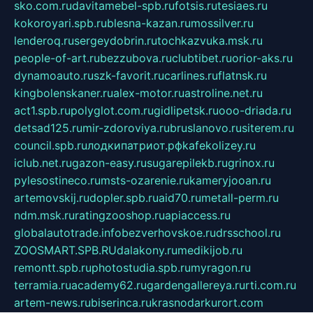
sko.com.ru
davitamebel-spb.ru
fotsis.ru
tesiaes.ru
kokoroyari.spb.ru
blesna-kazan.ru
mossilver.ru
lenderoq.ru
sergeydobrin.ru
tochkazvuka.msk.ru
people-of-art.ru
bezzubova.ru
clubtibet.ru
orior-aks.ru
dynamoauto.ru
szk-favorit.ru
carlines.ru
flatnsk.ru
kingbolenskaner.ru
alex-motor.ru
astroline.net.ru
act1.spb.ru
polyglot.com.ru
gidlipetsk.ru
ooo-driada.ru
detsad125.ru
mir-zdoroviya.ru
bruslanovo.ru
siterem.ru
council.spb.ru
лодкипатриот.рф
kafekolizey.ru
iclub.net.ru
gazon-easy.ru
sugarepilekb.ru
grinox.ru
pylesostineco.ru
msts-ozarenie.ru
kameryjooan.ru
artemovskij.ru
dopler.spb.ru
aid70.ru
metall-perm.ru
ndm.msk.ru
ratingzooshop.ru
apiaccess.ru
globalautotrade.info
bezverhovskoe.ru
drsschool.ru
ZOOSMART.SPB.RU
dalakony.ru
medikijob.ru
remontt.spb.ru
photostudia.spb.ru
myragon.ru
terramia.ru
academy62.ru
gardengallereya.ru
rti.com.ru
artem-news.ru
biserinca.ru
krasnodarkurort.com