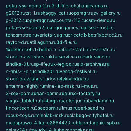
poka-vse-doma-2.ru
3-d-file.ru
hahahaharms.ru
g2012.ru
tst-1.ru
shaggy-cat.ru
opsmgr.ru
ev-gallery.ru
g-2012.ru
ops-mgr.ru
accounts-112.ru
csm-demo.ru
poka-vse-doma2.ru
airgungames.ru
allseo-host.ru
tehosmotre.ru
varieta-yug.ru
cricetc1xbetr1xbetcc2.ru
raytor-d.ru
atillagunn.ru
3d-file.ru
1xbeticricetc1xbetti5.ru
uafoot-statti.ru
e-abis1c.ru
store-brawl-stars.ru
kts-services.ru
dark-sand.ru
sindika-01.ru
sp-life.ru
x-legion.ru
sib-archives.ru
e-abis-1-c.ru
sindika01.ru
venda-festival.ru
store-brawlstars.ru
dooraleksandria.ru
antenna-highly.ru
mine-lab-msk.ru
1-mus.ru
3-sex-porn.ru
ban-damn.ru
purse-factory.ru
viagra-tablet.ru
fasbags.ru
adler-jun.ru
bandamn.ru
fincontech.ru
3sexporn.ru
1mus.ru
darksand.ru
rebus-toys.ru
minelab-msk.ru
alabuga-cityhotel.ru
medsprawo-4-ka.ru
2864420.ru
blagodarenie-spb.ru
zajmy24.ru
tovudyi-4-kuhnyanazakaz.ru