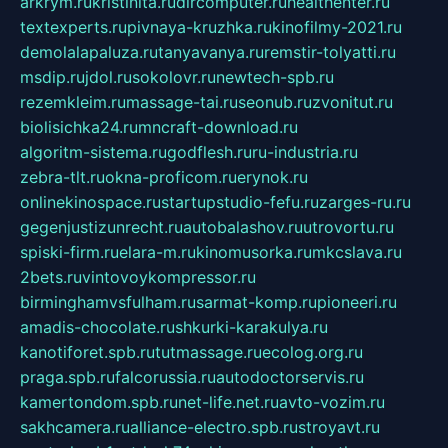
arkrym.ru
kristinita.ru
dircomputer.ru
healthenter.ru
textexperts.ru
pivnaya-kruzhka.ru
kinofilmy-2021.ru
demolalapaluza.ru
tanyavanya.ru
remstir-tolyatti.ru
msdip.ru
jdol.ru
sokolovr.ru
newtech-spb.ru
rezemkleim.ru
massage-tai.ru
seonub.ru
zvonitut.ru
biolisichka24.ru
mncraft-download.ru
algoritm-sistema.ru
godflesh.ru
ru-industria.ru
zebra-tlt.ru
okna-proficom.ru
erynok.ru
onlinekinospace.ru
startupstudio-fefu.ru
zarges-ru.ru
gegenjustizunrecht.ru
autobalashov.ru
utrovortu.ru
spiski-firm.ru
elara-m.ru
kinomusorka.ru
mkcslava.ru
2bets.ru
vintovoykompressor.ru
birminghamvsfulham.ru
sarmat-komp.ru
pioneeri.ru
amadis-chocolate.ru
shkurki-karakulya.ru
kanotiforet.spb.ru
tutmassage.ru
ecolog.org.ru
praga.spb.ru
falcorussia.ru
autodoctorservis.ru
kamertondom.spb.ru
net-life.net.ru
avto-vozim.ru
sakhcamera.ru
alliance-electro.spb.ru
stroyavt.ru