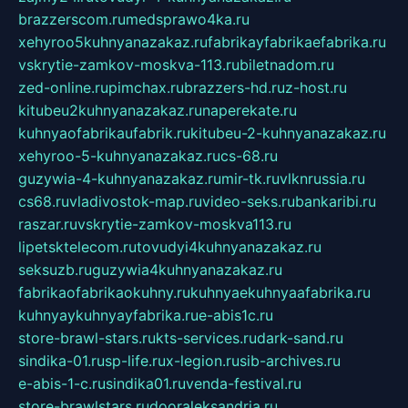
brazzerscom.ru
medsprawo4ka.ru
xehyroo5kuhnyanazakaz.ru
fabrikayfabrikaefabrika.ru
vskrytie-zamkov-moskva-113.ru
biletnadom.ru
zed-online.ru
pimchax.ru
brazzers-hd.ru
z-host.ru
kitubeu2kuhnyanazakaz.ru
naperekate.ru
kuhnyaofabrikaufabrik.ru
kitubeu-2-kuhnyanazakaz.ru
xehyroo-5-kuhnyanazakaz.ru
cs-68.ru
guzywia-4-kuhnyanazakaz.ru
mir-tk.ru
vlknrussia.ru
cs68.ru
vladivostok-map.ru
video-seks.ru
bankaribi.ru
raszar.ru
vskrytie-zamkov-moskva113.ru
lipetsktelecom.ru
tovudyi4kuhnyanazakaz.ru
seksuzb.ru
guzywia4kuhnyanazakaz.ru
fabrikaofabrikaokuhny.ru
kuhnyaekuhnyaafabrika.ru
kuhnyaykuhnyayfabrika.ru
e-abis1c.ru
store-brawl-stars.ru
kts-services.ru
dark-sand.ru
sindika-01.ru
sp-life.ru
x-legion.ru
sib-archives.ru
e-abis-1-c.ru
sindika01.ru
venda-festival.ru
store-brawlstars.ru
dooraleksandria.ru