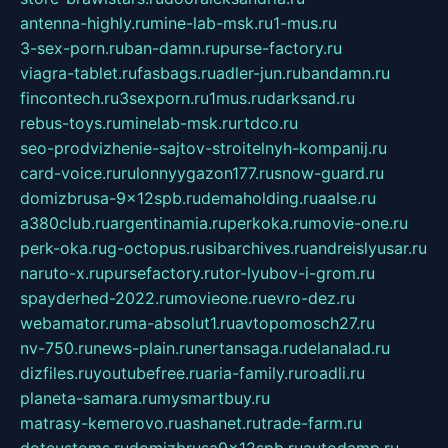
antenna-highly.ru
mine-lab-msk.ru
1-mus.ru
3-sex-porn.ru
ban-damn.ru
purse-factory.ru
viagra-tablet.ru
fasbags.ru
adler-jun.ru
bandamn.ru
fincontech.ru
3sexporn.ru
1mus.ru
darksand.ru
rebus-toys.ru
minelab-msk.ru
rtdco.ru
seo-prodvizhenie-sajtov-stroitelnyh-kompanij.ru
card-voice.ru
rulonnyygazon177.ru
snow-guard.ru
domizbrusa-9x12spb.ru
demaholding.ru
aalse.ru
a380club.ru
argentinamia.ru
perkoka.ru
movie-one.ru
perk-oka.ru
g-octopus.ru
sibarchives.ru
andreislyusar.ru
naruto-x.ru
pursefactory.ru
tor-lyubov-i-grom.ru
spayderhed-2022.ru
movieone.ru
evro-dez.ru
webamator.ru
ma-absolut1.ru
avtopomosch27.ru
nv-750.ru
news-plain.ru
nertansaga.ru
delanalad.ru
dizfiles.ru
youtubefree.ru
aria-family.ru
roadli.ru
planeta-samara.ru
mysmartbuy.ru
matrasy-kemerovo.ru
ashanet.ru
trade-farm.ru
dotcustoms.ru
domizbrusa9x12spb.ru
autodamp.ru