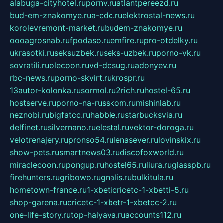
alabuga-cityhotel.ru
pornv.ru
atlantpereezd.ru
bud-em-znakomye.ru
a-cdc.ru
elektrostal-news.ru
korolevremont-market.ru
budem-znakomye.ru
oooagrosnab.ru
fpodaso.ru
emfire.ru
pro-otdelky.ru
ukrasotki.ru
seksuzbek.ru
seks-uzbek.ru
porno-vk.ru
sovratili.ru
olecoon.ru
vd-dosug.ru
adonyev.ru
rbc-news.ru
porno-skvirt.ru
krospr.ru
13autor-kolonka.ru
sormol.ru
2rich.ru
hostel-65.ru
hostserve.ru
porno-na-russkom.ru
mishinlab.ru
neznobi.ru
bigfatcc.ru
habble.ru
starbucksvia.ru
delfinet.ru
silvernano.ru
elestal.ru
vektor-doroga.ru
velotrenajery.ru
pronso54.ru
lenasever.ru
lovinskix.ru
show-pets.ru
smartnews03.ru
discofoxworld.ru
miraclecoon.ru
pongup.ru
hostel65.ru
liura.ru
glasspb.ru
firehunters.ru
gribowo.ru
gnalis.ru
bulkitula.ru
hometown-france.ru
1-xbeticricetc-1-xbetti-5.ru
shop-garena.ru
cricetc-1-xbetr-1-xbetcc-2.ru
one-life-story.ru
top-halyava.ru
accounts112.ru