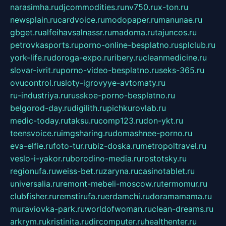
narasimha.ru
djcommodities.ru
nv750.ru
x-ton.ru
newsplain.ru
cardvoice.ru
modopaper.ru
manunae.ru
gbget.ru
alfeihavsalnassr.ru
madoma.ru
tajuncos.ru
petrovkasports.ru
porno-online-besplatno.ru
splclub.ru
york-life.ru
doroga-expo.ru
ribery.ru
cleanmedicine.ru
slovar-ivrit.ru
porno-video-besplatno.ru
seks-365.ru
ovucontrol.ru
sloty-igrovyye-avtomaty.ru
ru-industriya.ru
russkoe-porno-besplatno.ru
belgorod-day.ru
digilith.ru
pichkurovlab.ru
medic-today.ru
taksu.ru
comp123.ru
don-ykt.ru
teensvoice.ru
imgsharing.ru
domashnee-porno.ru
eva-elfie.ru
foto-tur.ru
biz-doska.ru
metropoltravel.ru
veslo-i-yakor.ru
borodino-media.ru
rostotsky.ru
regionufa.ru
weiss-bet.ru
zaryna.ru
casinotablet.ru
universalia.ru
remont-mebeli-moscow.ru
termomur.ru
clubfisher.ru
remstirufa.ru
erdamchi.ru
doramamama.ru
muraviovka-park.ru
worldofwoman.ru
clean-dreams.ru
arkrym.ru
kristinita.ru
dircomputer.ru
healthenter.ru