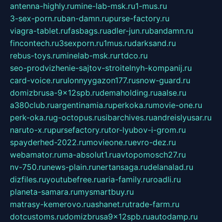
antenna-highly.ru
mine-lab-msk.ru
1-mus.ru
3-sex-porn.ru
ban-damn.ru
purse-factory.ru
viagra-tablet.ru
fasbags.ru
adler-jun.ru
bandamn.ru
fincontech.ru
3sexporn.ru
1mus.ru
darksand.ru
rebus-toys.ru
minelab-msk.ru
rtdco.ru
seo-prodvizhenie-sajtov-stroitelnyh-kompanij.ru
card-voice.ru
rulonnyygazon177.ru
snow-guard.ru
domizbrusa-9x12spb.ru
demaholding.ru
aalse.ru
a380club.ru
argentinamia.ru
perkoka.ru
movie-one.ru
perk-oka.ru
g-octopus.ru
sibarchives.ru
andreislyusar.ru
naruto-x.ru
pursefactory.ru
tor-lyubov-i-grom.ru
spayderhed-2022.ru
movieone.ru
evro-dez.ru
webamator.ru
ma-absolut1.ru
avtopomosch27.ru
nv-750.ru
news-plain.ru
nertansaga.ru
delanalad.ru
dizfiles.ru
youtubefree.ru
aria-family.ru
roadli.ru
planeta-samara.ru
mysmartbuy.ru
matrasy-kemerovo.ru
ashanet.ru
trade-farm.ru
dotcustoms.ru
domizbrusa9x12spb.ru
autodamp.ru