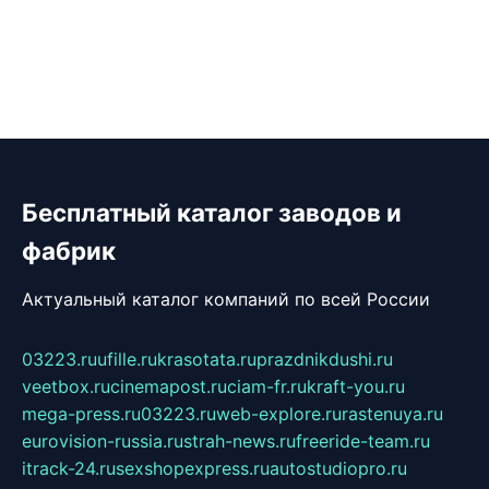
Бесплатный каталог заводов и
фабрик
Актуальный каталог компаний по всей России
03223.ru
ufille.ru
krasotata.ru
prazdnikdushi.ru
veetbox.ru
cinemapost.ru
ciam-fr.ru
kraft-you.ru
mega-press.ru
03223.ru
web-explore.ru
rastenuya.ru
eurovision-russia.ru
strah-news.ru
freeride-team.ru
itrack-24.ru
sexshopexpress.ru
autostudiopro.ru