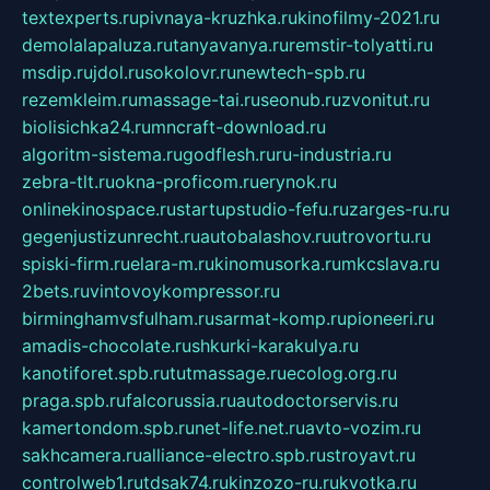
textexperts.ru
pivnaya-kruzhka.ru
kinofilmy-2021.ru
demolalapaluza.ru
tanyavanya.ru
remstir-tolyatti.ru
msdip.ru
jdol.ru
sokolovr.ru
newtech-spb.ru
rezemkleim.ru
massage-tai.ru
seonub.ru
zvonitut.ru
biolisichka24.ru
mncraft-download.ru
algoritm-sistema.ru
godflesh.ru
ru-industria.ru
zebra-tlt.ru
okna-proficom.ru
erynok.ru
onlinekinospace.ru
startupstudio-fefu.ru
zarges-ru.ru
gegenjustizunrecht.ru
autobalashov.ru
utrovortu.ru
spiski-firm.ru
elara-m.ru
kinomusorka.ru
mkcslava.ru
2bets.ru
vintovoykompressor.ru
birminghamvsfulham.ru
sarmat-komp.ru
pioneeri.ru
amadis-chocolate.ru
shkurki-karakulya.ru
kanotiforet.spb.ru
tutmassage.ru
ecolog.org.ru
praga.spb.ru
falcorussia.ru
autodoctorservis.ru
kamertondom.spb.ru
net-life.net.ru
avto-vozim.ru
sakhcamera.ru
alliance-electro.spb.ru
stroyavt.ru
controlweb1.ru
tdsak74.ru
kinzozo-ru.ru
kvotka.ru