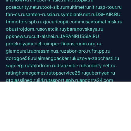
pcsecurity.net.ru
tool-sib.ru
multimetrunit.ru
sp-tour.ru
fan-cs.ru
santeh-russia.ru
symbian9.net.ru
DSHAIR.RU
tmmotors.spb.ru
xjocuricopii.com
musavtomat.msk.ru
obustrojdom.ru
sovetcik.ru
ybaranovskaya.ru
ppknews.ru
cult-alshei.ru
JAPANRUSSIA.RU
proekciyamebel.ru
imper-finans.ru
rim.org.ru
glamourai.ru
brassminus.ru
zabor-pro.ru
ftn.pp.ru
dorogoe58.ru
laimengpacker.ru
kuzova-zapchasti.ru
sageerp.ru
taxodrom.ru
dsrazvitie.ru
hardcity.net.ru
ratinghomegames.ru
topservice25.ru
gubernyan.ru
gtglasslined.ru
ii4.ru
tssport.spb.ru
andorra24.com
blackwallstreet.ru
oboimos.ru
optim-doors.com.ru
ikuch.ru
nycr.org.ru
npa21.ru
vremya-ch.spb.ru
desert000.ru
ivtorgi.ru
ifiori.ru
catalog-statei.ru
dcv.org.ru
spetsmaster174.ru
ipkameryhiseeu.ru
dum26.ru
ruspol.spb.ru
fr-opendp.ru
kam-solnyshko.ru
cheyenne-arapaho.ru
sevzapmetal.spb.ru