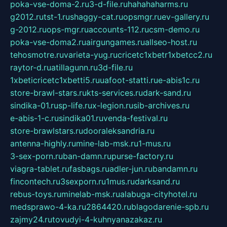
poka-vse-doma-2.ru
3-d-file.ru
hahahaharms.ru
g2012.ru
tst-1.ru
shaggy-cat.ru
opsmgr.ru
ev-gallery.ru
g-2012.ru
ops-mgr.ru
accounts-112.ru
csm-demo.ru
poka-vse-doma2.ru
airgungames.ru
allseo-host.ru
tehosmotre.ru
varieta-yug.ru
cricetc1xbetr1xbetcc2.ru
raytor-d.ru
atillagunn.ru
3d-file.ru
1xbeticricetc1xbetti5.ru
uafoot-statti.ru
e-abis1c.ru
store-brawl-stars.ru
kts-services.ru
dark-sand.ru
sindika-01.ru
sp-life.ru
x-legion.ru
sib-archives.ru
e-abis-1-c.ru
sindika01.ru
venda-festival.ru
store-brawlstars.ru
dooraleksandria.ru
antenna-highly.ru
mine-lab-msk.ru
1-mus.ru
3-sex-porn.ru
ban-damn.ru
purse-factory.ru
viagra-tablet.ru
fasbags.ru
adler-jun.ru
bandamn.ru
fincontech.ru
3sexporn.ru
1mus.ru
darksand.ru
rebus-toys.ru
minelab-msk.ru
alabuga-cityhotel.ru
medsprawo-4-ka.ru
2864420.ru
blagodarenie-spb.ru
zajmy24.ru
tovudyi-4-kuhnyanazakaz.ru