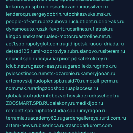
kokoroyari.spb.ru
blesna-kazan.ru
mossilver.ru
lenderoq.ru
sergeydobrin.ru
tochkazvuka.msk.ru
people-of-art.ru
bezzubova.ru
clubtibet.ru
orior-aks.ru
dynamoauto.ru
szk-favorit.ru
carlines.ru
flatnsk.ru
kingbolenskaner.ru
alex-motor.ru
astroline.net.ru
act1.spb.ru
polyglot.com.ru
gidlipetsk.ru
ooo-driada.ru
detsad125.ru
mir-zdoroviya.ru
bruslanovo.ru
siterem.ru
council.spb.ru
лодкипатриот.рф
kafekolizey.ru
iclub.net.ru
gazon-easy.ru
sugarepilekb.ru
grinox.ru
pylesostineco.ru
msts-ozarenie.ru
kameryjooan.ru
artemovskij.ru
dopler.spb.ru
aid70.ru
metall-perm.ru
ndm.msk.ru
ratingzooshop.ru
apiaccess.ru
globalautotrade.info
bezverhovskoe.ru
drsschool.ru
ZOOSMART.SPB.RU
dalakony.ru
medikijob.ru
remontt.spb.ru
photostudia.spb.ru
myragon.ru
terramia.ru
academy62.ru
gardengallereya.ru
rti.com.ru
artem-news.ru
biserinca.ru
krasnodarkurort.com
imshowtv.ru
mebel-v-tule.ru
mobtopik.ru