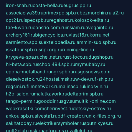
iron-snab.ru
costa-bella.ru
eugrus.pp.ru
associaciya39.ru
primexpo.spb.ru
bezmorchin.ru
ia2.ru
cpt21.ru
ispecspb.ru
regahost.ru
kolosok-elita.ru
tae-kwon.ru
consrio.com.ru
insiam.ru
avegainfo.ru
archery161.ru
bigencyclica.ru
vlast16.ru
korru.net
sarmiento.spb.su
extelopedia.ru
lammin-suo.spb.ru
iskatour.spb.ru
snpi.org.ru
running-line.ru
krygeva-spa.ru
chel.net.ru
rust-loco.ru
dugshop.ru
hl-beta.spb.ru
school494.spb.ru
mymubaby.ru
epoha-metalband.ru
ngr.spb.ru
rusgosnews.com
dieselvostok.ru
24hostel.msk.ru
w-dev.ru
f-ship.ru
regsmi.ru
filmnetwork.ru
malinasp.ru
kinosvin.ru
h2o-salon.ru
malutkayork.ru
deltaprim.spb.ru
tango-perm.ru
gooddir.ru
sgv.su
multiki-online.com
webkrasotki.com
cherinvest.ru
detskiy-ostrov.ru
ankou.spb.ru
alvesta1.ru
pdf-creator.ru
nix-files.org.ru
sakhatoday.ru
elektrikersymboler.ru
sputnikyes.ru
golf2club.msk.ru
aeforums.ru
zallclub.ru