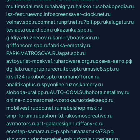
multimodal.msk.ru
habaigry.ru
haikko.ru
sobakopedia.ru
isz-fest.ru
ewnc.info
screensaver-clock.net.ru
volnav.spb.ru
comnat.ru
npf.net.ru
7bit.pp.ru
kalugatur.ru
tesiaes.ru
card.com.ru
kazanka.spb.ru
gildiya-kuznecov.ru
kameryboavision.ru
griffoncom.spb.ru
fabrika-emotsiy.ru
PARK-MATROSOVA.RU
agat.spb.ru
avtoyurist-moskva1.ru
hardware.org.ru
схема-авто.рф
dg-lab.ru
angrup.ru
recruiter.spb.ru
music8.spb.ru
krsk124.ru
kubok.spb.ru
romanofforex.ru
analitikaplus.ru
spyonline.ru
zosikamery.ru
sloboda-ural.pp.ru
AUTO-COM.SU
hohota.net
alimy.ru
online-z.com
aromat-vostoka.ru
otdelkaexp.ru
mobilvest.ru
bbd.net.ru
mebelshop.msk.ru
smp-forum.ru
bastion-td.ru
kosmoscreative.ru
avrmotors.ru
art-galadesign.ru
tiffany-c.ru
ecostep-samara.ru
d-p.spb.ru
галактика73.рф
sko.com.ru
davitamebel-spb.ru
fotsis.ru
tesiaes.ru