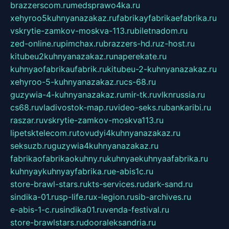
brazzerscom.ru
medsprawo4ka.ru
xehyroo5kuhnyanazakaz.ru
fabrikayfabrikaefabrika.ru
vskrytie-zamkov-moskva-113.ru
biletnadom.ru
zed-online.ru
pimchax.ru
brazzers-hd.ru
z-host.ru
kitubeu2kuhnyanazakaz.ru
naperekate.ru
kuhnyaofabrikaufabrik.ru
kitubeu-2-kuhnyanazakaz.ru
xehyroo-5-kuhnyanazakaz.ru
cs-68.ru
guzywia-4-kuhnyanazakaz.ru
mir-tk.ru
vlknrussia.ru
cs68.ru
vladivostok-map.ru
video-seks.ru
bankaribi.ru
raszar.ru
vskrytie-zamkov-moskva113.ru
lipetsktelecom.ru
tovudyi4kuhnyanazakaz.ru
seksuzb.ru
guzywia4kuhnyanazakaz.ru
fabrikaofabrikaokuhny.ru
kuhnyaekuhnyaafabrika.ru
kuhnyaykuhnyayfabrika.ru
e-abis1c.ru
store-brawl-stars.ru
kts-services.ru
dark-sand.ru
sindika-01.ru
sp-life.ru
x-legion.ru
sib-archives.ru
e-abis-1-c.ru
sindika01.ru
venda-festival.ru
store-brawlstars.ru
dooraleksandria.ru