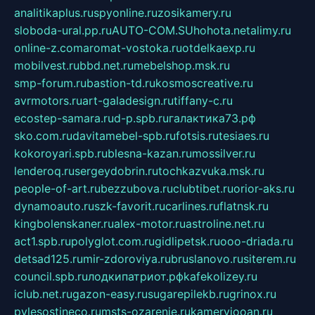
analitikaplus.ru
spyonline.ru
zosikamery.ru
sloboda-ural.pp.ru
AUTO-COM.SU
hohota.net
alimy.ru
online-z.com
aromat-vostoka.ru
otdelkaexp.ru
mobilvest.ru
bbd.net.ru
mebelshop.msk.ru
smp-forum.ru
bastion-td.ru
kosmoscreative.ru
avrmotors.ru
art-galadesign.ru
tiffany-c.ru
ecostep-samara.ru
d-p.spb.ru
галактика73.рф
sko.com.ru
davitamebel-spb.ru
fotsis.ru
tesiaes.ru
kokoroyari.spb.ru
blesna-kazan.ru
mossilver.ru
lenderoq.ru
sergeydobrin.ru
tochkazvuka.msk.ru
people-of-art.ru
bezzubova.ru
clubtibet.ru
orior-aks.ru
dynamoauto.ru
szk-favorit.ru
carlines.ru
flatnsk.ru
kingbolenskaner.ru
alex-motor.ru
astroline.net.ru
act1.spb.ru
polyglot.com.ru
gidlipetsk.ru
ooo-driada.ru
detsad125.ru
mir-zdoroviya.ru
bruslanovo.ru
siterem.ru
council.spb.ru
лодкипатриот.рф
kafekolizey.ru
iclub.net.ru
gazon-easy.ru
sugarepilekb.ru
grinox.ru
pylesostineco.ru
msts-ozarenie.ru
kameryjooan.ru