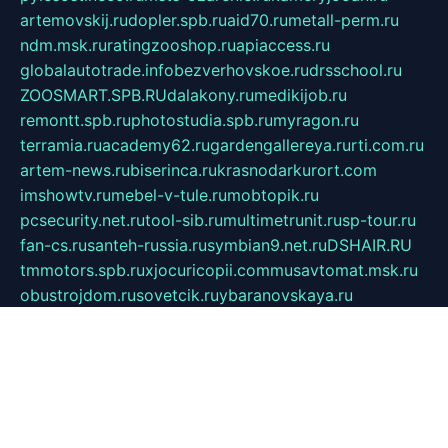
artemovskij.ru
dopler.spb.ru
aid70.ru
metall-perm.ru
ndm.msk.ru
ratingzooshop.ru
apiaccess.ru
globalautotrade.info
bezverhovskoe.ru
drsschool.ru
ZOOSMART.SPB.RU
dalakony.ru
medikijob.ru
remontt.spb.ru
photostudia.spb.ru
myragon.ru
terramia.ru
academy62.ru
gardengallereya.ru
rti.com.ru
artem-news.ru
biserinca.ru
krasnodarkurort.com
imshowtv.ru
mebel-v-tule.ru
mobtopik.ru
pcsecurity.net.ru
tool-sib.ru
multimetrunit.ru
sp-tour.ru
fan-cs.ru
santeh-russia.ru
symbian9.net.ru
DSHAIR.RU
tmmotors.spb.ru
xjocuricopii.com
musavtomat.msk.ru
obustrojdom.ru
sovetcik.ru
ybaranovskaya.ru
ppknews.ru
cult-alshei.ru
JAPANRUSSIA.RU
proekciyamebel.ru
imper-finans.ru
rim.org.ru
glamourai.ru
brassminus.ru
zabor-pro.ru
ftn.pp.ru
dorogoe58.ru
laimengpacker.ru
kuzova-zapchasti.ru
sageerp.ru
taxodrom.ru
dsrazvitie.ru
hardcity.net.ru
ratinghomegames.ru
topservice25.ru
gubernyan.ru