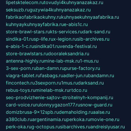
lipetsktelecom.ru
tovudyi4kuhnyanazakaz.ru
seksuzb.ru
guzywia4kuhnyanazakaz.ru
fabrikaofabrikaokuhny.ru
kuhnyaekuhnyaafabrika.ru
kuhnyaykuhnyayfabrika.ru
e-abis1c.ru
store-brawl-stars.ru
kts-services.ru
dark-sand.ru
sindika-01.ru
sp-life.ru
x-legion.ru
sib-archives.ru
e-abis-1-c.ru
sindika01.ru
venda-festival.ru
store-brawlstars.ru
dooraleksandria.ru
antenna-highly.ru
mine-lab-msk.ru
1-mus.ru
3-sex-porn.ru
ban-damn.ru
purse-factory.ru
viagra-tablet.ru
fasbags.ru
adler-jun.ru
bandamn.ru
fincontech.ru
3sexporn.ru
1mus.ru
darksand.ru
rebus-toys.ru
minelab-msk.ru
rtdco.ru
seo-prodvizhenie-sajtov-stroitelnyh-kompanij.ru
card-voice.ru
rulonnyygazon177.ru
snow-guard.ru
domizbrusa-9x12spb.ru
demaholding.ru
aalse.ru
a380club.ru
argentinamia.ru
perkoka.ru
movie-one.ru
perk-oka.ru
g-octopus.ru
sibarchives.ru
andreislyusar.ru