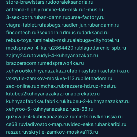
store-brawlstars.ru
dooraleksandria.ru
antenna-highly.ru
mine-lab-msk.ru
1-mus.ru
3-sex-porn.ru
ban-damn.ru
purse-factory.ru
viagra-tablet.ru
fasbags.ru
adler-jun.ru
bandamn.ru
fincontech.ru
3sexporn.ru
1mus.ru
darksand.ru
rebus-toys.ru
minelab-msk.ru
alabuga-cityhotel.ru
medsprawo-4-ka.ru
2864420.ru
blagodarenie-spb.ru
zajmy24.ru
tovudyi-4-kuhnyanazakaz.ru
brazzerscom.ru
medsprawo4ka.ru
xehyroo5kuhnyanazakaz.ru
fabrikayfabrikaefabrika.ru
vskrytie-zamkov-moskva-113.ru
biletnadom.ru
zed-online.ru
pimchax.ru
brazzers-hd.ru
z-host.ru
kitubeu2kuhnyanazakaz.ru
naperekate.ru
kuhnyaofabrikaufabrik.ru
kitubeu-2-kuhnyanazakaz.ru
xehyroo-5-kuhnyanazakaz.ru
cs-68.ru
guzywia-4-kuhnyanazakaz.ru
mir-tk.ru
vlknrussia.ru
cs68.ru
vladivostok-map.ru
video-seks.ru
bankaribi.ru
raszar.ru
vskrytie-zamkov-moskva113.ru