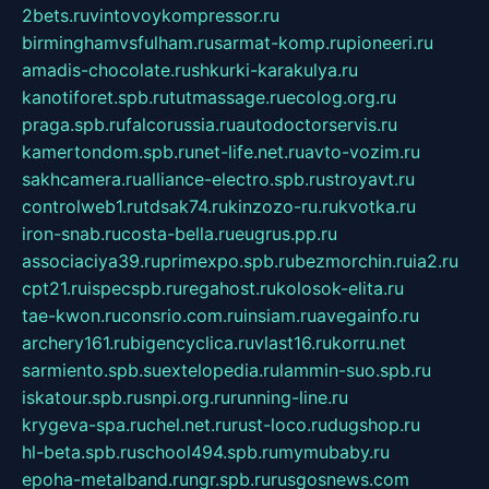
2bets.ru
vintovoykompressor.ru
birminghamvsfulham.ru
sarmat-komp.ru
pioneeri.ru
amadis-chocolate.ru
shkurki-karakulya.ru
kanotiforet.spb.ru
tutmassage.ru
ecolog.org.ru
praga.spb.ru
falcorussia.ru
autodoctorservis.ru
kamertondom.spb.ru
net-life.net.ru
avto-vozim.ru
sakhcamera.ru
alliance-electro.spb.ru
stroyavt.ru
controlweb1.ru
tdsak74.ru
kinzozo-ru.ru
kvotka.ru
iron-snab.ru
costa-bella.ru
eugrus.pp.ru
associaciya39.ru
primexpo.spb.ru
bezmorchin.ru
ia2.ru
cpt21.ru
ispecspb.ru
regahost.ru
kolosok-elita.ru
tae-kwon.ru
consrio.com.ru
insiam.ru
avegainfo.ru
archery161.ru
bigencyclica.ru
vlast16.ru
korru.net
sarmiento.spb.su
extelopedia.ru
lammin-suo.spb.ru
iskatour.spb.ru
snpi.org.ru
running-line.ru
krygeva-spa.ru
chel.net.ru
rust-loco.ru
dugshop.ru
hl-beta.spb.ru
school494.spb.ru
mymubaby.ru
epoha-metalband.ru
ngr.spb.ru
rusgosnews.com