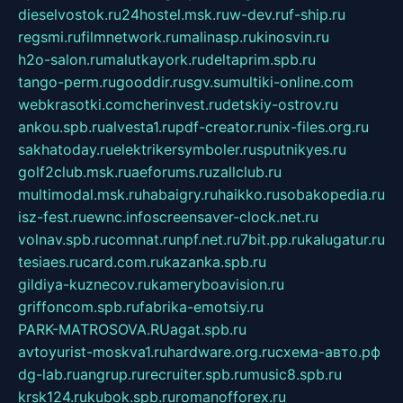
dieselvostok.ru
24hostel.msk.ru
w-dev.ru
f-ship.ru
regsmi.ru
filmnetwork.ru
malinasp.ru
kinosvin.ru
h2o-salon.ru
malutkayork.ru
deltaprim.spb.ru
tango-perm.ru
gooddir.ru
sgv.su
multiki-online.com
webkrasotki.com
cherinvest.ru
detskiy-ostrov.ru
ankou.spb.ru
alvesta1.ru
pdf-creator.ru
nix-files.org.ru
sakhatoday.ru
elektrikersymboler.ru
sputnikyes.ru
golf2club.msk.ru
aeforums.ru
zallclub.ru
multimodal.msk.ru
habaigry.ru
haikko.ru
sobakopedia.ru
isz-fest.ru
ewnc.info
screensaver-clock.net.ru
volnav.spb.ru
comnat.ru
npf.net.ru
7bit.pp.ru
kalugatur.ru
tesiaes.ru
card.com.ru
kazanka.spb.ru
gildiya-kuznecov.ru
kameryboavision.ru
griffoncom.spb.ru
fabrika-emotsiy.ru
PARK-MATROSOVA.RU
agat.spb.ru
avtoyurist-moskva1.ru
hardware.org.ru
схема-авто.рф
dg-lab.ru
angrup.ru
recruiter.spb.ru
music8.spb.ru
krsk124.ru
kubok.spb.ru
romanofforex.ru