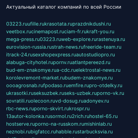
Актуальный каталог компаний по всей России
03223.ru
ufille.ru
krasotata.ru
prazdnikdushi.ru
veetbox.ru
cinemapost.ru
ciam-fr.ru
kraft-you.ru
mega-press.ru
03223.ru
web-explore.ru
rastenuya.ru
eurovision-russia.ru
strah-news.ru
freeride-team.ru
itrack-24.ru
sexshopexpress.ru
autostudiopro.ru
alabuga-cityhotel.ru
pornv.ru
atlantpereezd.ru
bud-em-znakomye.ru
a-cdc.ru
elektrostal-news.ru
korolevremont-market.ru
budem-znakomye.ru
oooagrosnab.ru
fpodaso.ru
emfire.ru
pro-otdelky.ru
ukrasotki.ru
seksuzbek.ru
seks-uzbek.ru
porno-vk.ru
sovratili.ru
olecoon.ru
vd-dosug.ru
adonyev.ru
rbc-news.ru
porno-skvirt.ru
krospr.ru
13autor-kolonka.ru
sormol.ru
2rich.ru
hostel-65.ru
hostserve.ru
porno-na-russkom.ru
mishinlab.ru
neznobi.ru
bigfatcc.ru
habble.ru
starbucksvia.ru