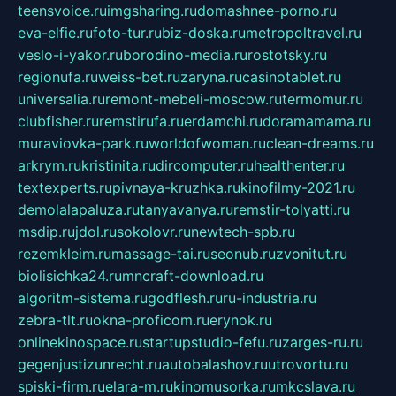
teensvoice.ru
imgsharing.ru
domashnee-porno.ru
eva-elfie.ru
foto-tur.ru
biz-doska.ru
metropoltravel.ru
veslo-i-yakor.ru
borodino-media.ru
rostotsky.ru
regionufa.ru
weiss-bet.ru
zaryna.ru
casinotablet.ru
universalia.ru
remont-mebeli-moscow.ru
termomur.ru
clubfisher.ru
remstirufa.ru
erdamchi.ru
doramamama.ru
muraviovka-park.ru
worldofwoman.ru
clean-dreams.ru
arkrym.ru
kristinita.ru
dircomputer.ru
healthenter.ru
textexperts.ru
pivnaya-kruzhka.ru
kinofilmy-2021.ru
demolalapaluza.ru
tanyavanya.ru
remstir-tolyatti.ru
msdip.ru
jdol.ru
sokolovr.ru
newtech-spb.ru
rezemkleim.ru
massage-tai.ru
seonub.ru
zvonitut.ru
biolisichka24.ru
mncraft-download.ru
algoritm-sistema.ru
godflesh.ru
ru-industria.ru
zebra-tlt.ru
okna-proficom.ru
erynok.ru
onlinekinospace.ru
startupstudio-fefu.ru
zarges-ru.ru
gegenjustizunrecht.ru
autobalashov.ru
utrovortu.ru
spiski-firm.ru
elara-m.ru
kinomusorka.ru
mkcslava.ru