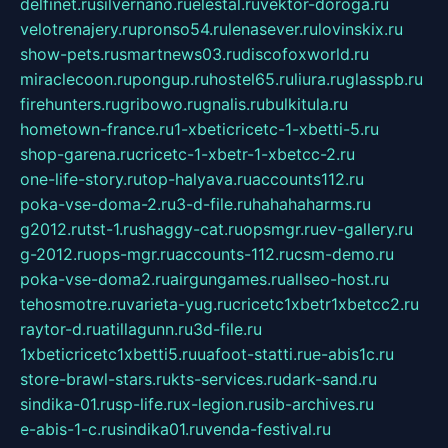
delfinet.ru
silvernano.ru
elestal.ru
vektor-doroga.ru
velotrenajery.ru
pronso54.ru
lenasever.ru
lovinskix.ru
show-pets.ru
smartnews03.ru
discofoxworld.ru
miraclecoon.ru
pongup.ru
hostel65.ru
liura.ru
glasspb.ru
firehunters.ru
gribowo.ru
gnalis.ru
bulkitula.ru
hometown-france.ru
1-xbeticricetc-1-xbetti-5.ru
shop-garena.ru
cricetc-1-xbetr-1-xbetcc-2.ru
one-life-story.ru
top-halyava.ru
accounts112.ru
poka-vse-doma-2.ru
3-d-file.ru
hahahaharms.ru
g2012.ru
tst-1.ru
shaggy-cat.ru
opsmgr.ru
ev-gallery.ru
g-2012.ru
ops-mgr.ru
accounts-112.ru
csm-demo.ru
poka-vse-doma2.ru
airgungames.ru
allseo-host.ru
tehosmotre.ru
varieta-yug.ru
cricetc1xbetr1xbetcc2.ru
raytor-d.ru
atillagunn.ru
3d-file.ru
1xbeticricetc1xbetti5.ru
uafoot-statti.ru
e-abis1c.ru
store-brawl-stars.ru
kts-services.ru
dark-sand.ru
sindika-01.ru
sp-life.ru
x-legion.ru
sib-archives.ru
e-abis-1-c.ru
sindika01.ru
venda-festival.ru