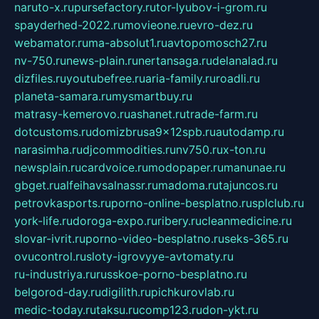
naruto-x.ru
pursefactory.ru
tor-lyubov-i-grom.ru
spayderhed-2022.ru
movieone.ru
evro-dez.ru
webamator.ru
ma-absolut1.ru
avtopomosch27.ru
nv-750.ru
news-plain.ru
nertansaga.ru
delanalad.ru
dizfiles.ru
youtubefree.ru
aria-family.ru
roadli.ru
planeta-samara.ru
mysmartbuy.ru
matrasy-kemerovo.ru
ashanet.ru
trade-farm.ru
dotcustoms.ru
domizbrusa9x12spb.ru
autodamp.ru
narasimha.ru
djcommodities.ru
nv750.ru
x-ton.ru
newsplain.ru
cardvoice.ru
modopaper.ru
manunae.ru
gbget.ru
alfeihavsalnassr.ru
madoma.ru
tajuncos.ru
petrovkasports.ru
porno-online-besplatno.ru
splclub.ru
york-life.ru
doroga-expo.ru
ribery.ru
cleanmedicine.ru
slovar-ivrit.ru
porno-video-besplatno.ru
seks-365.ru
ovucontrol.ru
sloty-igrovyye-avtomaty.ru
ru-industriya.ru
russkoe-porno-besplatno.ru
belgorod-day.ru
digilith.ru
pichkurovlab.ru
medic-today.ru
taksu.ru
comp123.ru
don-ykt.ru