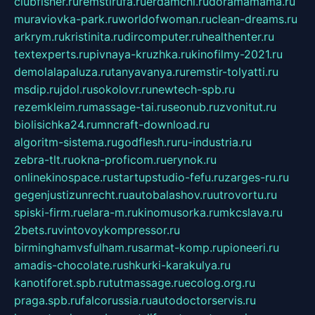
clubfisher.ru
remstirufa.ru
erdamchi.ru
doramamama.ru
muraviovka-park.ru
worldofwoman.ru
clean-dreams.ru
arkrym.ru
kristinita.ru
dircomputer.ru
healthenter.ru
textexperts.ru
pivnaya-kruzhka.ru
kinofilmy-2021.ru
demolalapaluza.ru
tanyavanya.ru
remstir-tolyatti.ru
msdip.ru
jdol.ru
sokolovr.ru
newtech-spb.ru
rezemkleim.ru
massage-tai.ru
seonub.ru
zvonitut.ru
biolisichka24.ru
mncraft-download.ru
algoritm-sistema.ru
godflesh.ru
ru-industria.ru
zebra-tlt.ru
okna-proficom.ru
erynok.ru
onlinekinospace.ru
startupstudio-fefu.ru
zarges-ru.ru
gegenjustizunrecht.ru
autobalashov.ru
utrovortu.ru
spiski-firm.ru
elara-m.ru
kinomusorka.ru
mkcslava.ru
2bets.ru
vintovoykompressor.ru
birminghamvsfulham.ru
sarmat-komp.ru
pioneeri.ru
amadis-chocolate.ru
shkurki-karakulya.ru
kanotiforet.spb.ru
tutmassage.ru
ecolog.org.ru
praga.spb.ru
falcorussia.ru
autodoctorservis.ru