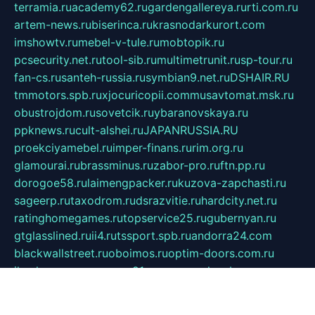
terramia.ru
academy62.ru
gardengallereya.ru
rti.com.ru
artem-news.ru
biserinca.ru
krasnodarkurort.com
imshowtv.ru
mebel-v-tule.ru
mobtopik.ru
pcsecurity.net.ru
tool-sib.ru
multimetrunit.ru
sp-tour.ru
fan-cs.ru
santeh-russia.ru
symbian9.net.ru
DSHAIR.RU
tmmotors.spb.ru
xjocuricopii.com
musavtomat.msk.ru
obustrojdom.ru
sovetcik.ru
ybaranovskaya.ru
ppknews.ru
cult-alshei.ru
JAPANRUSSIA.RU
proekciyamebel.ru
imper-finans.ru
rim.org.ru
glamourai.ru
brassminus.ru
zabor-pro.ru
ftn.pp.ru
dorogoe58.ru
laimengpacker.ru
kuzova-zapchasti.ru
sageerp.ru
taxodrom.ru
dsrazvitie.ru
hardcity.net.ru
ratinghomegames.ru
topservice25.ru
gubernyan.ru
gtglasslined.ru
ii4.ru
tssport.spb.ru
andorra24.com
blackwallstreet.ru
oboimos.ru
optim-doors.com.ru
ikuch.ru
nycr.org.ru
npa21.ru
vremya-ch.spb.ru
desert000.ru
ivtorgi.ru
ifiori.ru
catalog-statei.ru
dcv.org.ru
spetsmaster174.ru
ipkameryhiseeu.ru