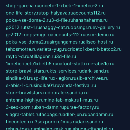
shop-garena.ru
cricetc-1-xbetr-1-xbetcc-2.ru
one-life-story.ru
top-halyava.ru
accounts112.ru
poka-vse-doma-2.ru
3-d-file.ru
hahahaharms.ru
g2012.ru
tst-1.ru
shaggy-cat.ru
opsmgr.ru
ev-gallery.ru
g-2012.ru
ops-mgr.ru
accounts-112.ru
csm-demo.ru
poka-vse-doma2.ru
airgungames.ru
allseo-host.ru
tehosmotre.ru
varieta-yug.ru
cricetc1xbetr1xbetcc2.ru
raytor-d.ru
atillagunn.ru
3d-file.ru
1xbeticricetc1xbetti5.ru
uafoot-statti.ru
e-abis1c.ru
store-brawl-stars.ru
kts-services.ru
dark-sand.ru
sindika-01.ru
sp-life.ru
x-legion.ru
sib-archives.ru
e-abis-1-c.ru
sindika01.ru
venda-festival.ru
store-brawlstars.ru
dooraleksandria.ru
antenna-highly.ru
mine-lab-msk.ru
1-mus.ru
3-sex-porn.ru
ban-damn.ru
purse-factory.ru
viagra-tablet.ru
fasbags.ru
adler-jun.ru
bandamn.ru
fincontech.ru
3sexporn.ru
1mus.ru
darksand.ru
rebus-toys.ru
minelab-msk.ru
alabuga-cityhotel.ru