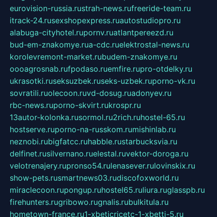
eurovision-russia.ru
strah-news.ru
freeride-team.ru
itrack-24.ru
sexshopexpress.ru
autostudiopro.ru
alabuga-cityhotel.ru
pornv.ru
atlantpereezd.ru
bud-em-znakomye.ru
a-cdc.ru
elektrostal-news.ru
korolevremont-market.ru
budem-znakomye.ru
oooagrosnab.ru
fpodaso.ru
emfire.ru
pro-otdelky.ru
ukrasotki.ru
seksuzbek.ru
seks-uzbek.ru
porno-vk.ru
sovratili.ru
olecoon.ru
vd-dosug.ru
adonyev.ru
rbc-news.ru
porno-skvirt.ru
krospr.ru
13autor-kolonka.ru
sormol.ru
2rich.ru
hostel-65.ru
hostserve.ru
porno-na-russkom.ru
mishinlab.ru
neznobi.ru
bigfatcc.ru
habble.ru
starbucksvia.ru
delfinet.ru
silvernano.ru
elestal.ru
vektor-doroga.ru
velotrenajery.ru
pronso54.ru
lenasever.ru
lovinskix.ru
show-pets.ru
smartnews03.ru
discofoxworld.ru
miraclecoon.ru
pongup.ru
hostel65.ru
liura.ru
glasspb.ru
firehunters.ru
gribowo.ru
gnalis.ru
bulkitula.ru
hometown-france.ru
1-xbeticricetc-1-xbetti-5.ru