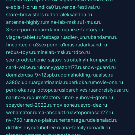
e-abis-1-c.ru
sindika01.ru
venda-festival.ru
store-brawlstars.ru
dooraleksandria.ru
antenna-highly.ru
mine-lab-msk.ru
1-mus.ru
3-sex-porn.ru
ban-damn.ru
purse-factory.ru
viagra-tablet.ru
fasbags.ru
adler-jun.ru
bandamn.ru
fincontech.ru
3sexporn.ru
1mus.ru
darksand.ru
rebus-toys.ru
minelab-msk.ru
rtdco.ru
seo-prodvizhenie-sajtov-stroitelnyh-kompanij.ru
card-voice.ru
rulonnyygazon177.ru
snow-guard.ru
domizbrusa-9x12spb.ru
demaholding.ru
aalse.ru
a380club.ru
argentinamia.ru
perkoka.ru
movie-one.ru
perk-oka.ru
g-octopus.ru
sibarchives.ru
andreislyusar.ru
naruto-x.ru
pursefactory.ru
tor-lyubov-i-grom.ru
spayderhed-2022.ru
movieone.ru
evro-dez.ru
webamator.ru
ma-absolut1.ru
avtopomosch27.ru
nv-750.ru
news-plain.ru
nertansaga.ru
delanalad.ru
dizfiles.ru
youtubefree.ru
aria-family.ru
roadli.ru
planeta-samara.ru
mysmartbuy.ru