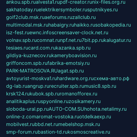
ankou.spb.ru
alvesta1.ru
pdf-creator.ru
nix-files.org.ru
sakhatoday.ru
elektrikersymboler.ru
sputnikyes.ru
golf2club.msk.ru
aeforums.ru
zallclub.ru
multimodal.msk.ru
habaigry.ru
haikko.ru
sobakopedia.ru
isz-fest.ru
ewnc.info
screensaver-clock.net.ru
volnav.spb.ru
comnat.ru
npf.net.ru
7bit.pp.ru
kalugatur.ru
tesiaes.ru
card.com.ru
kazanka.spb.ru
gildiya-kuznecov.ru
kameryboavision.ru
griffoncom.spb.ru
fabrika-emotsiy.ru
PARK-MATROSOVA.RU
agat.spb.ru
avtoyurist-moskva1.ru
hardware.org.ru
схема-авто.рф
dg-lab.ru
angrup.ru
recruiter.spb.ru
music8.spb.ru
krsk124.ru
kubok.spb.ru
romanofforex.ru
analitikaplus.ru
spyonline.ru
zosikamery.ru
sloboda-ural.pp.ru
AUTO-COM.SU
hohota.net
alimy.ru
online-z.com
aromat-vostoka.ru
otdelkaexp.ru
mobilvest.ru
bbd.net.ru
mebelshop.msk.ru
smp-forum.ru
bastion-td.ru
kosmoscreative.ru