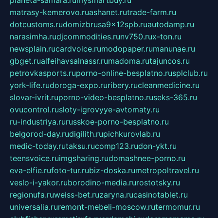
matrasy-kemerovo.ru
ashanet.ru
trade-farm.ru
dotcustoms.ru
domizbrusa9x12spb.ru
autodamp.ru
narasimha.ru
djcommodities.ru
nv750.ru
x-ton.ru
newsplain.ru
cardvoice.ru
modopaper.ru
manunae.ru
gbget.ru
alfeihavsalnassr.ru
madoma.ru
tajuncos.ru
petrovkasports.ru
porno-online-besplatno.ru
splclub.ru
york-life.ru
doroga-expo.ru
ribery.ru
cleanmedicine.ru
slovar-ivrit.ru
porno-video-besplatno.ru
seks-365.ru
ovucontrol.ru
sloty-igrovyye-avtomaty.ru
ru-industriya.ru
russkoe-porno-besplatno.ru
belgorod-day.ru
digilith.ru
pichkurovlab.ru
medic-today.ru
taksu.ru
comp123.ru
don-ykt.ru
teensvoice.ru
imgsharing.ru
domashnee-porno.ru
eva-elfie.ru
foto-tur.ru
biz-doska.ru
metropoltravel.ru
veslo-i-yakor.ru
borodino-media.ru
rostotsky.ru
regionufa.ru
weiss-bet.ru
zaryna.ru
casinotablet.ru
universalia.ru
remont-mebeli-moscow.ru
termomur.ru