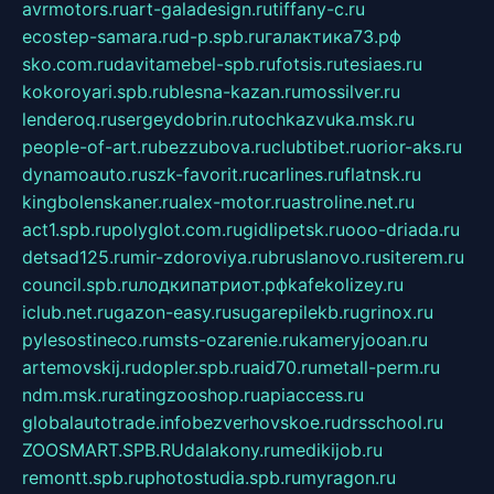
avrmotors.ru
art-galadesign.ru
tiffany-c.ru
ecostep-samara.ru
d-p.spb.ru
галактика73.рф
sko.com.ru
davitamebel-spb.ru
fotsis.ru
tesiaes.ru
kokoroyari.spb.ru
blesna-kazan.ru
mossilver.ru
lenderoq.ru
sergeydobrin.ru
tochkazvuka.msk.ru
people-of-art.ru
bezzubova.ru
clubtibet.ru
orior-aks.ru
dynamoauto.ru
szk-favorit.ru
carlines.ru
flatnsk.ru
kingbolenskaner.ru
alex-motor.ru
astroline.net.ru
act1.spb.ru
polyglot.com.ru
gidlipetsk.ru
ooo-driada.ru
detsad125.ru
mir-zdoroviya.ru
bruslanovo.ru
siterem.ru
council.spb.ru
лодкипатриот.рф
kafekolizey.ru
iclub.net.ru
gazon-easy.ru
sugarepilekb.ru
grinox.ru
pylesostineco.ru
msts-ozarenie.ru
kameryjooan.ru
artemovskij.ru
dopler.spb.ru
aid70.ru
metall-perm.ru
ndm.msk.ru
ratingzooshop.ru
apiaccess.ru
globalautotrade.info
bezverhovskoe.ru
drsschool.ru
ZOOSMART.SPB.RU
dalakony.ru
medikijob.ru
remontt.spb.ru
photostudia.spb.ru
myragon.ru