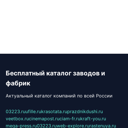
Бесплатный каталог заводов и
фабрик
Актуальный каталог компаний по всей России
03223.ru
ufille.ru
krasotata.ru
prazdnikdushi.ru
veetbox.ru
cinemapost.ru
ciam-fr.ru
kraft-you.ru
mega-press.ru
03223.ru
web-explore.ru
rastenuya.ru