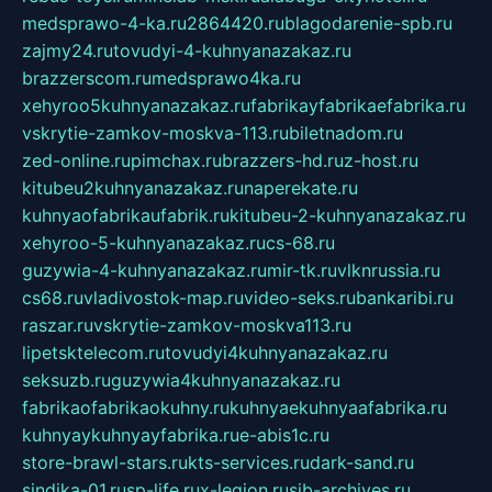
medsprawo-4-ka.ru
2864420.ru
blagodarenie-spb.ru
zajmy24.ru
tovudyi-4-kuhnyanazakaz.ru
brazzerscom.ru
medsprawo4ka.ru
xehyroo5kuhnyanazakaz.ru
fabrikayfabrikaefabrika.ru
vskrytie-zamkov-moskva-113.ru
biletnadom.ru
zed-online.ru
pimchax.ru
brazzers-hd.ru
z-host.ru
kitubeu2kuhnyanazakaz.ru
naperekate.ru
kuhnyaofabrikaufabrik.ru
kitubeu-2-kuhnyanazakaz.ru
xehyroo-5-kuhnyanazakaz.ru
cs-68.ru
guzywia-4-kuhnyanazakaz.ru
mir-tk.ru
vlknrussia.ru
cs68.ru
vladivostok-map.ru
video-seks.ru
bankaribi.ru
raszar.ru
vskrytie-zamkov-moskva113.ru
lipetsktelecom.ru
tovudyi4kuhnyanazakaz.ru
seksuzb.ru
guzywia4kuhnyanazakaz.ru
fabrikaofabrikaokuhny.ru
kuhnyaekuhnyaafabrika.ru
kuhnyaykuhnyayfabrika.ru
e-abis1c.ru
store-brawl-stars.ru
kts-services.ru
dark-sand.ru
sindika-01.ru
sp-life.ru
x-legion.ru
sib-archives.ru