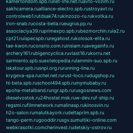
kamertondom.spb.ru
net-life.net.ru
avto-vozim.ru
sakhcamera.ru
alliance-electro.spb.ru
stroyavt.ru
controlweb1.ru
tdsak74.ru
kinzozo-ru.ru
kvotka.ru
iron-snab.ru
costa-bella.ru
eugrus.pp.ru
associaciya39.ru
primexpo.spb.ru
bezmorchin.ru
ia2.ru
cpt21.ru
ispecspb.ru
regahost.ru
kolosok-elita.ru
tae-kwon.ru
consrio.com.ru
insiam.ru
avegainfo.ru
archery161.ru
bigencyclica.ru
vlast16.ru
korru.net
sarmiento.spb.su
extelopedia.ru
lammin-suo.spb.ru
iskatour.spb.ru
snpi.org.ru
running-line.ru
krygeva-spa.ru
chel.net.ru
rust-loco.ru
dugshop.ru
hl-beta.spb.ru
school494.spb.ru
mymubaby.ru
epoha-metalband.ru
ngr.spb.ru
rusgosnews.com
dieselvostok.ru
24hostel.msk.ru
w-dev.ru
f-ship.ru
regsmi.ru
filmnetwork.ru
malinasp.ru
kinosvin.ru
h2o-salon.ru
malutkayork.ru
deltaprim.spb.ru
tango-perm.ru
gooddir.ru
sgv.su
multiki-online.com
webkrasotki.com
cherinvest.ru
detskiy-ostrov.ru