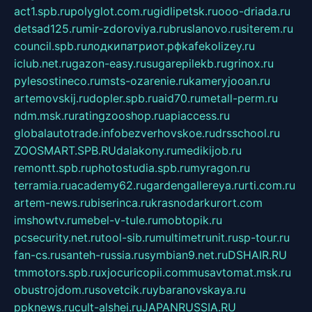
act1.spb.ru
polyglot.com.ru
gidlipetsk.ru
ooo-driada.ru
detsad125.ru
mir-zdoroviya.ru
bruslanovo.ru
siterem.ru
council.spb.ru
лодкипатриот.рф
kafekolizey.ru
iclub.net.ru
gazon-easy.ru
sugarepilekb.ru
grinox.ru
pylesostineco.ru
msts-ozarenie.ru
kameryjooan.ru
artemovskij.ru
dopler.spb.ru
aid70.ru
metall-perm.ru
ndm.msk.ru
ratingzooshop.ru
apiaccess.ru
globalautotrade.info
bezverhovskoe.ru
drsschool.ru
ZOOSMART.SPB.RU
dalakony.ru
medikijob.ru
remontt.spb.ru
photostudia.spb.ru
myragon.ru
terramia.ru
academy62.ru
gardengallereya.ru
rti.com.ru
artem-news.ru
biserinca.ru
krasnodarkurort.com
imshowtv.ru
mebel-v-tule.ru
mobtopik.ru
pcsecurity.net.ru
tool-sib.ru
multimetrunit.ru
sp-tour.ru
fan-cs.ru
santeh-russia.ru
symbian9.net.ru
DSHAIR.RU
tmmotors.spb.ru
xjocuricopii.com
musavtomat.msk.ru
obustrojdom.ru
sovetcik.ru
ybaranovskaya.ru
ppknews.ru
cult-alshei.ru
JAPANRUSSIA.RU