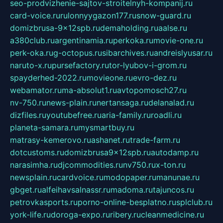
seo-prodvizhenie-sajtov-stroitelnyh-kompanij.ru
card-voice.ru
rulonnyygazon177.ru
snow-guard.ru
domizbrusa-9x12spb.ru
demaholding.ru
aalse.ru
a380club.ru
argentinamia.ru
perkoka.ru
movie-one.ru
perk-oka.ru
g-octopus.ru
sibarchives.ru
andreislyusar.ru
naruto-x.ru
pursefactory.ru
tor-lyubov-i-grom.ru
spayderhed-2022.ru
movieone.ru
evro-dez.ru
webamator.ru
ma-absolut1.ru
avtopomosch27.ru
nv-750.ru
news-plain.ru
nertansaga.ru
delanalad.ru
dizfiles.ru
youtubefree.ru
aria-family.ru
roadli.ru
planeta-samara.ru
mysmartbuy.ru
matrasy-kemerovo.ru
ashanet.ru
trade-farm.ru
dotcustoms.ru
domizbrusa9x12spb.ru
autodamp.ru
narasimha.ru
djcommodities.ru
nv750.ru
x-ton.ru
newsplain.ru
cardvoice.ru
modopaper.ru
manunae.ru
gbget.ru
alfeihavsalnassr.ru
madoma.ru
tajuncos.ru
petrovkasports.ru
porno-online-besplatno.ru
splclub.ru
york-life.ru
doroga-expo.ru
ribery.ru
cleanmedicine.ru