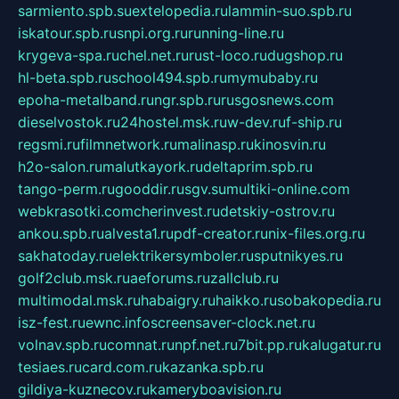
sarmiento.spb.su
extelopedia.ru
lammin-suo.spb.ru
iskatour.spb.ru
snpi.org.ru
running-line.ru
krygeva-spa.ru
chel.net.ru
rust-loco.ru
dugshop.ru
hl-beta.spb.ru
school494.spb.ru
mymubaby.ru
epoha-metalband.ru
ngr.spb.ru
rusgosnews.com
dieselvostok.ru
24hostel.msk.ru
w-dev.ru
f-ship.ru
regsmi.ru
filmnetwork.ru
malinasp.ru
kinosvin.ru
h2o-salon.ru
malutkayork.ru
deltaprim.spb.ru
tango-perm.ru
gooddir.ru
sgv.su
multiki-online.com
webkrasotki.com
cherinvest.ru
detskiy-ostrov.ru
ankou.spb.ru
alvesta1.ru
pdf-creator.ru
nix-files.org.ru
sakhatoday.ru
elektrikersymboler.ru
sputnikyes.ru
golf2club.msk.ru
aeforums.ru
zallclub.ru
multimodal.msk.ru
habaigry.ru
haikko.ru
sobakopedia.ru
isz-fest.ru
ewnc.info
screensaver-clock.net.ru
volnav.spb.ru
comnat.ru
npf.net.ru
7bit.pp.ru
kalugatur.ru
tesiaes.ru
card.com.ru
kazanka.spb.ru
gildiya-kuznecov.ru
kameryboavision.ru