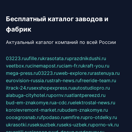
Бесплатный каталог заводов и
фабрик
Актуальный каталог компаний по всей России
03223.ru
ufille.ru
krasotata.ru
prazdnikdushi.ru
veetbox.ru
cinemapost.ru
ciam-fr.ru
kraft-you.ru
mega-press.ru
03223.ru
web-explore.ru
rastenuya.ru
eurovision-russia.ru
strah-news.ru
freeride-team.ru
itrack-24.ru
sexshopexpress.ru
autostudiopro.ru
alabuga-cityhotel.ru
pornv.ru
atlantpereezd.ru
bud-em-znakomye.ru
a-cdc.ru
elektrostal-news.ru
korolevremont-market.ru
budem-znakomye.ru
oooagrosnab.ru
fpodaso.ru
emfire.ru
pro-otdelky.ru
ukrasotki.ru
seksuzbek.ru
seks-uzbek.ru
porno-vk.ru