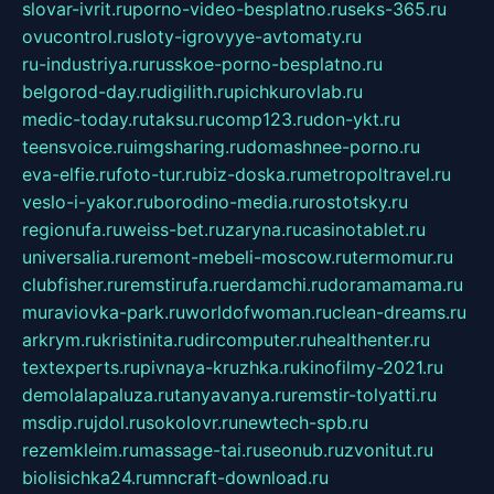
slovar-ivrit.ru
porno-video-besplatno.ru
seks-365.ru
ovucontrol.ru
sloty-igrovyye-avtomaty.ru
ru-industriya.ru
russkoe-porno-besplatno.ru
belgorod-day.ru
digilith.ru
pichkurovlab.ru
medic-today.ru
taksu.ru
comp123.ru
don-ykt.ru
teensvoice.ru
imgsharing.ru
domashnee-porno.ru
eva-elfie.ru
foto-tur.ru
biz-doska.ru
metropoltravel.ru
veslo-i-yakor.ru
borodino-media.ru
rostotsky.ru
regionufa.ru
weiss-bet.ru
zaryna.ru
casinotablet.ru
universalia.ru
remont-mebeli-moscow.ru
termomur.ru
clubfisher.ru
remstirufa.ru
erdamchi.ru
doramamama.ru
muraviovka-park.ru
worldofwoman.ru
clean-dreams.ru
arkrym.ru
kristinita.ru
dircomputer.ru
healthenter.ru
textexperts.ru
pivnaya-kruzhka.ru
kinofilmy-2021.ru
demolalapaluza.ru
tanyavanya.ru
remstir-tolyatti.ru
msdip.ru
jdol.ru
sokolovr.ru
newtech-spb.ru
rezemkleim.ru
massage-tai.ru
seonub.ru
zvonitut.ru
biolisichka24.ru
mncraft-download.ru