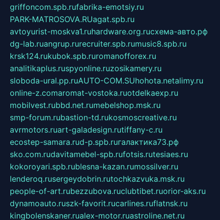
griffoncom.spb.ru
fabrika-emotsiy.ru
PARK-MATROSOVA.RU
agat.spb.ru
avtoyurist-moskva1.ru
hardware.org.ru
схема-авто.рф
dg-lab.ru
angrup.ru
recruiter.spb.ru
music8.spb.ru
krsk124.ru
kubok.spb.ru
romanofforex.ru
analitikaplus.ru
spyonline.ru
zosikamery.ru
sloboda-ural.pp.ru
AUTO-COM.SU
hohota.net
alimy.ru
online-z.com
aromat-vostoka.ru
otdelkaexp.ru
mobilvest.ru
bbd.net.ru
mebelshop.msk.ru
smp-forum.ru
bastion-td.ru
kosmoscreative.ru
avrmotors.ru
art-galadesign.ru
tiffany-c.ru
ecostep-samara.ru
d-p.spb.ru
галактика73.рф
sko.com.ru
davitamebel-spb.ru
fotsis.ru
tesiaes.ru
kokoroyari.spb.ru
blesna-kazan.ru
mossilver.ru
lenderoq.ru
sergeydobrin.ru
tochkazvuka.msk.ru
people-of-art.ru
bezzubova.ru
clubtibet.ru
orior-aks.ru
dynamoauto.ru
szk-favorit.ru
carlines.ru
flatnsk.ru
kingbolenskaner.ru
alex-motor.ru
astroline.net.ru