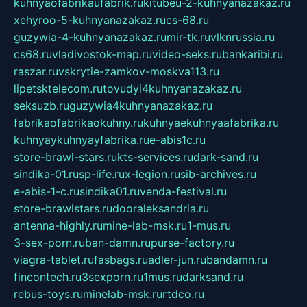
kuhnyaofabrikaufabrik.ru
kitubeu-2-kuhnyanazakaz.ru
xehyroo-5-kuhnyanazakaz.ru
cs-68.ru
guzywia-4-kuhnyanazakaz.ru
mir-tk.ru
vlknrussia.ru
cs68.ru
vladivostok-map.ru
video-seks.ru
bankaribi.ru
raszar.ru
vskrytie-zamkov-moskva113.ru
lipetsktelecom.ru
tovudyi4kuhnyanazakaz.ru
seksuzb.ru
guzywia4kuhnyanazakaz.ru
fabrikaofabrikaokuhny.ru
kuhnyaekuhnyaafabrika.ru
kuhnyaykuhnyayfabrika.ru
e-abis1c.ru
store-brawl-stars.ru
kts-services.ru
dark-sand.ru
sindika-01.ru
sp-life.ru
x-legion.ru
sib-archives.ru
e-abis-1-c.ru
sindika01.ru
venda-festival.ru
store-brawlstars.ru
dooraleksandria.ru
antenna-highly.ru
mine-lab-msk.ru
1-mus.ru
3-sex-porn.ru
ban-damn.ru
purse-factory.ru
viagra-tablet.ru
fasbags.ru
adler-jun.ru
bandamn.ru
fincontech.ru
3sexporn.ru
1mus.ru
darksand.ru
rebus-toys.ru
minelab-msk.ru
rtdco.ru