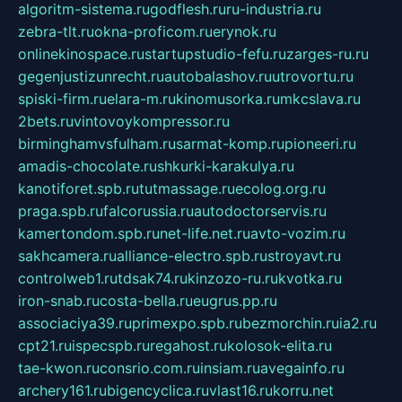
algoritm-sistema.ru
godflesh.ru
ru-industria.ru
zebra-tlt.ru
okna-proficom.ru
erynok.ru
onlinekinospace.ru
startupstudio-fefu.ru
zarges-ru.ru
gegenjustizunrecht.ru
autobalashov.ru
utrovortu.ru
spiski-firm.ru
elara-m.ru
kinomusorka.ru
mkcslava.ru
2bets.ru
vintovoykompressor.ru
birminghamvsfulham.ru
sarmat-komp.ru
pioneeri.ru
amadis-chocolate.ru
shkurki-karakulya.ru
kanotiforet.spb.ru
tutmassage.ru
ecolog.org.ru
praga.spb.ru
falcorussia.ru
autodoctorservis.ru
kamertondom.spb.ru
net-life.net.ru
avto-vozim.ru
sakhcamera.ru
alliance-electro.spb.ru
stroyavt.ru
controlweb1.ru
tdsak74.ru
kinzozo-ru.ru
kvotka.ru
iron-snab.ru
costa-bella.ru
eugrus.pp.ru
associaciya39.ru
primexpo.spb.ru
bezmorchin.ru
ia2.ru
cpt21.ru
ispecspb.ru
regahost.ru
kolosok-elita.ru
tae-kwon.ru
consrio.com.ru
insiam.ru
avegainfo.ru
archery161.ru
bigencyclica.ru
vlast16.ru
korru.net