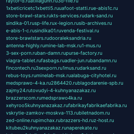
raytor-d.ru
atillagunn.ru
3d-file.ru
1xbeticricetc1xbetti5.ru
uafoot-statti.ru
e-abis1c.ru
store-brawl-stars.ru
kts-services.ru
dark-sand.ru
sindika-01.ru
sp-life.ru
x-legion.ru
sib-archives.ru
e-abis-1-c.ru
sindika01.ru
venda-festival.ru
store-brawlstars.ru
dooraleksandria.ru
antenna-highly.ru
mine-lab-msk.ru
1-mus.ru
3-sex-porn.ru
ban-damn.ru
purse-factory.ru
viagra-tablet.ru
fasbags.ru
adler-jun.ru
bandamn.ru
fincontech.ru
3sexporn.ru
1mus.ru
darksand.ru
rebus-toys.ru
minelab-msk.ru
alabuga-cityhotel.ru
medsprawo-4-ka.ru
2864420.ru
blagodarenie-spb.ru
zajmy24.ru
tovudyi-4-kuhnyanazakaz.ru
brazzerscom.ru
medsprawo4ka.ru
xehyroo5kuhnyanazakaz.ru
fabrikayfabrikaefabrika.ru
vskrytie-zamkov-moskva-113.ru
biletnadom.ru
zed-online.ru
pimchax.ru
brazzers-hd.ru
z-host.ru
kitubeu2kuhnyanazakaz.ru
naperekate.ru