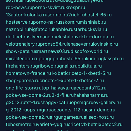
sovratili.ru
olecoon.ru
vd-dosug.ru
adonyev.ru
rbc-news.ru
porno-skvirt.ru
krospr.ru
13autor-kolonka.ru
sormol.ru
2rich.ru
hostel-65.ru
hostserve.ru
porno-na-russkom.ru
mishinlab.ru
neznobi.ru
bigfatcc.ru
habble.ru
starbucksvia.ru
delfinet.ru
silvernano.ru
elestal.ru
vektor-doroga.ru
velotrenajery.ru
pronso54.ru
lenasever.ru
lovinskix.ru
show-pets.ru
smartnews03.ru
discofoxworld.ru
miraclecoon.ru
pongup.ru
hostel65.ru
liura.ru
glasspb.ru
firehunters.ru
gribowo.ru
gnalis.ru
bulkitula.ru
hometown-france.ru
1-xbeticricetc-1-xbetti-5.ru
shop-garena.ru
cricetc-1-xbetr-1-xbetcc-2.ru
one-life-story.ru
top-halyava.ru
accounts112.ru
poka-vse-doma-2.ru
3-d-file.ru
hahahaharms.ru
g2012.ru
tst-1.ru
shaggy-cat.ru
opsmgr.ru
ev-gallery.ru
g-2012.ru
ops-mgr.ru
accounts-112.ru
csm-demo.ru
poka-vse-doma2.ru
airgungames.ru
allseo-host.ru
tehosmotre.ru
varieta-yug.ru
cricetc1xbetr1xbetcc2.ru