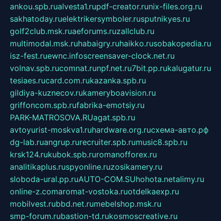
ankou.spb.ru
alvesta1.ru
pdf-creator.ru
nix-files.org.ru
sakhatoday.ru
elektrikersymboler.ru
sputnikyes.ru
golf2club.msk.ru
aeforums.ru
zallclub.ru
multimodal.msk.ru
habaigry.ru
haikko.ru
sobakopedia.ru
isz-fest.ru
ewnc.info
screensaver-clock.net.ru
volnav.spb.ru
comnat.ru
npf.net.ru
7bit.pp.ru
kalugatur.ru
tesiaes.ru
card.com.ru
kazanka.spb.ru
gildiya-kuznecov.ru
kameryboavision.ru
griffoncom.spb.ru
fabrika-emotsiy.ru
PARK-MATROSOVA.RU
agat.spb.ru
avtoyurist-moskva1.ru
hardware.org.ru
схема-авто.рф
dg-lab.ru
angrup.ru
recruiter.spb.ru
music8.spb.ru
krsk124.ru
kubok.spb.ru
romanofforex.ru
analitikaplus.ru
spyonline.ru
zosikamery.ru
sloboda-ural.pp.ru
AUTO-COM.SU
hohota.net
alimy.ru
online-z.com
aromat-vostoka.ru
otdelkaexp.ru
mobilvest.ru
bbd.net.ru
mebelshop.msk.ru
smp-forum.ru
bastion-td.ru
kosmoscreative.ru