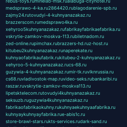
rebus-toys.ru
minelab-msk.ru
alabuga-cityhotel.ru
medsprawo-4-ka.ru
2864420.ru
blagodarenie-spb.ru
zajmy24.ru
tovudyi-4-kuhnyanazakaz.ru
brazzerscom.ru
medsprawo4ka.ru
xehyroo5kuhnyanazakaz.ru
fabrikayfabrikaefabrika.ru
vskrytie-zamkov-moskva-113.ru
biletnadom.ru
zed-online.ru
pimchax.ru
brazzers-hd.ru
z-host.ru
kitubeu2kuhnyanazakaz.ru
naperekate.ru
kuhnyaofabrikaufabrik.ru
kitubeu-2-kuhnyanazakaz.ru
xehyroo-5-kuhnyanazakaz.ru
cs-68.ru
guzywia-4-kuhnyanazakaz.ru
mir-tk.ru
vlknrussia.ru
cs68.ru
vladivostok-map.ru
video-seks.ru
bankaribi.ru
raszar.ru
vskrytie-zamkov-moskva113.ru
lipetsktelecom.ru
tovudyi4kuhnyanazakaz.ru
seksuzb.ru
guzywia4kuhnyanazakaz.ru
fabrikaofabrikaokuhny.ru
kuhnyaekuhnyaafabrika.ru
kuhnyaykuhnyayfabrika.ru
e-abis1c.ru
store-brawl-stars.ru
kts-services.ru
dark-sand.ru