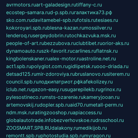
avrmotors.ru
art-galadesign.ru
tiffany-c.ru
ecostep-samara.ru
d-p.spb.ru
галактика73.рф
sko.com.ru
davitamebel-spb.ru
fotsis.ru
tesiaes.ru
kokoroyari.spb.ru
blesna-kazan.ru
mossilver.ru
lenderoq.ru
sergeydobrin.ru
tochkazvuka.msk.ru
people-of-art.ru
bezzubova.ru
clubtibet.ru
orior-aks.ru
dynamoauto.ru
szk-favorit.ru
carlines.ru
flatnsk.ru
kingbolenskaner.ru
alex-motor.ru
astroline.net.ru
act1.spb.ru
polyglot.com.ru
gidlipetsk.ru
ooo-driada.ru
detsad125.ru
mir-zdoroviya.ru
bruslanovo.ru
siterem.ru
council.spb.ru
лодкипатриот.рф
kafekolizey.ru
iclub.net.ru
gazon-easy.ru
sugarepilekb.ru
grinox.ru
pylesostineco.ru
msts-ozarenie.ru
kameryjooan.ru
artemovskij.ru
dopler.spb.ru
aid70.ru
metall-perm.ru
ndm.msk.ru
ratingzooshop.ru
apiaccess.ru
globalautotrade.info
bezverhovskoe.ru
drsschool.ru
ZOOSMART.SPB.RU
dalakony.ru
medikijob.ru
remontt.spb.ru
photostudia.spb.ru
myragon.ru