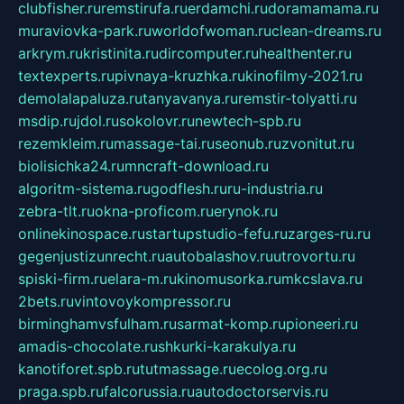
clubfisher.ru
remstirufa.ru
erdamchi.ru
doramamama.ru
muraviovka-park.ru
worldofwoman.ru
clean-dreams.ru
arkrym.ru
kristinita.ru
dircomputer.ru
healthenter.ru
textexperts.ru
pivnaya-kruzhka.ru
kinofilmy-2021.ru
demolalapaluza.ru
tanyavanya.ru
remstir-tolyatti.ru
msdip.ru
jdol.ru
sokolovr.ru
newtech-spb.ru
rezemkleim.ru
massage-tai.ru
seonub.ru
zvonitut.ru
biolisichka24.ru
mncraft-download.ru
algoritm-sistema.ru
godflesh.ru
ru-industria.ru
zebra-tlt.ru
okna-proficom.ru
erynok.ru
onlinekinospace.ru
startupstudio-fefu.ru
zarges-ru.ru
gegenjustizunrecht.ru
autobalashov.ru
utrovortu.ru
spiski-firm.ru
elara-m.ru
kinomusorka.ru
mkcslava.ru
2bets.ru
vintovoykompressor.ru
birminghamvsfulham.ru
sarmat-komp.ru
pioneeri.ru
amadis-chocolate.ru
shkurki-karakulya.ru
kanotiforet.spb.ru
tutmassage.ru
ecolog.org.ru
praga.spb.ru
falcorussia.ru
autodoctorservis.ru