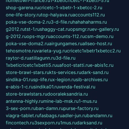
hometown-france.ru
1-xbeticricetc-1-xbetti-5.ru
shop-garena.ru
cricetc-1-xbetr-1-xbetcc-2.ru
one-life-story.ru
top-halyava.ru
accounts112.ru
poka-vse-doma-2.ru
3-d-file.ru
hahahaharms.ru
g2012.ru
tst-1.ru
shaggy-cat.ru
opsmgr.ru
ev-gallery.ru
g-2012.ru
ops-mgr.ru
accounts-112.ru
csm-demo.ru
poka-vse-doma2.ru
airgungames.ru
allseo-host.ru
tehosmotre.ru
varieta-yug.ru
cricetc1xbetr1xbetcc2.ru
raytor-d.ru
atillagunn.ru
3d-file.ru
1xbeticricetc1xbetti5.ru
uafoot-statti.ru
e-abis1c.ru
store-brawl-stars.ru
kts-services.ru
dark-sand.ru
sindika-01.ru
sp-life.ru
x-legion.ru
sib-archives.ru
e-abis-1-c.ru
sindika01.ru
venda-festival.ru
store-brawlstars.ru
dooraleksandria.ru
antenna-highly.ru
mine-lab-msk.ru
1-mus.ru
3-sex-porn.ru
ban-damn.ru
purse-factory.ru
viagra-tablet.ru
fasbags.ru
adler-jun.ru
bandamn.ru
fincontech.ru
3sexporn.ru
1mus.ru
darksand.ru