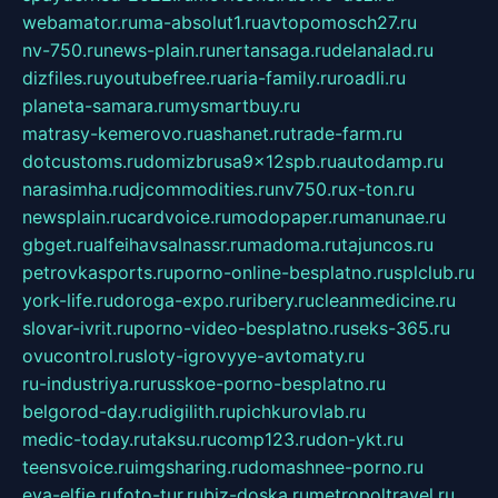
webamator.ru
ma-absolut1.ru
avtopomosch27.ru
nv-750.ru
news-plain.ru
nertansaga.ru
delanalad.ru
dizfiles.ru
youtubefree.ru
aria-family.ru
roadli.ru
planeta-samara.ru
mysmartbuy.ru
matrasy-kemerovo.ru
ashanet.ru
trade-farm.ru
dotcustoms.ru
domizbrusa9x12spb.ru
autodamp.ru
narasimha.ru
djcommodities.ru
nv750.ru
x-ton.ru
newsplain.ru
cardvoice.ru
modopaper.ru
manunae.ru
gbget.ru
alfeihavsalnassr.ru
madoma.ru
tajuncos.ru
petrovkasports.ru
porno-online-besplatno.ru
splclub.ru
york-life.ru
doroga-expo.ru
ribery.ru
cleanmedicine.ru
slovar-ivrit.ru
porno-video-besplatno.ru
seks-365.ru
ovucontrol.ru
sloty-igrovyye-avtomaty.ru
ru-industriya.ru
russkoe-porno-besplatno.ru
belgorod-day.ru
digilith.ru
pichkurovlab.ru
medic-today.ru
taksu.ru
comp123.ru
don-ykt.ru
teensvoice.ru
imgsharing.ru
domashnee-porno.ru
eva-elfie.ru
foto-tur.ru
biz-doska.ru
metropoltravel.ru