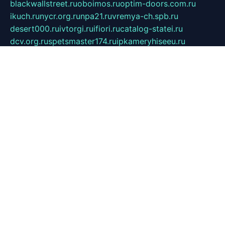
blackwallstreet.ru
oboimos.ru
optim-doors.com.ru
ikuch.ru
nycr.org.ru
npa21.ru
vremya-ch.spb.ru
desert000.ru
ivtorgi.ru
ifiori.ru
catalog-statei.ru
dcv.org.ru
spetsmaster174.ru
ipkameryhiseeu.ru
dum26.ru
ruspol.spb.ru
fr-opendp.ru
kam-solnyshko.ru
cheyenne-arapaho.ru
sevzapmetal.spb.ru
ted-lapidus.spb.ru
parasite-eliminator.ru
sigma-complete.ru
modernworld.ru
dama-moda.ru
eholot-group.ru
sk-nvkz.ru
DRONGOLD.RU
democratia2.ru
i-farmer.ru
mass-sport.org
jablonex.spb.ru
bookmess.ru
linkword.ru
refineua.com.ru
cs-spec.net.ru
altay-mebel.ru
DNK-THEATRE.RU
mechaniks.spb.ru
ipcamtechage.ru
skosta.ru
a-sun.ru
stroy-ldsp.ru
snowlands.org.ru
childrensshoes.ru
mrlizzy.ru
mebelsofiakrd.ru
bulizhenko.ru
rumantick.net.ru
mtszerno.ru
daily-fishing.ru
glushiteli-v-spb.ru
megasat.org.ru
localization.net.ru
flyingfish.pp.ru
ds5teremok.ru