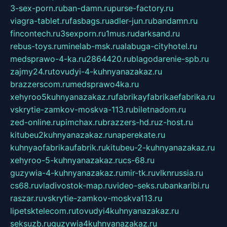
3-sex-porn.ru
ban-damn.ru
purse-factory.ru
viagra-tablet.ru
fasbags.ru
adler-jun.ru
bandamn.ru
fincontech.ru
3sexporn.ru
1mus.ru
darksand.ru
rebus-toys.ru
minelab-msk.ru
alabuga-cityhotel.ru
medsprawo-4-ka.ru
2864420.ru
blagodarenie-spb.ru
zajmy24.ru
tovudyi-4-kuhnyanazakaz.ru
brazzerscom.ru
medsprawo4ka.ru
xehyroo5kuhnyanazakaz.ru
fabrikayfabrikaefabrika.ru
vskrytie-zamkov-moskva-113.ru
biletnadom.ru
zed-online.ru
pimchax.ru
brazzers-hd.ru
z-host.ru
kitubeu2kuhnyanazakaz.ru
naperekate.ru
kuhnyaofabrikaufabrik.ru
kitubeu-2-kuhnyanazakaz.ru
xehyroo-5-kuhnyanazakaz.ru
cs-68.ru
guzywia-4-kuhnyanazakaz.ru
mir-tk.ru
vlknrussia.ru
cs68.ru
vladivostok-map.ru
video-seks.ru
bankaribi.ru
raszar.ru
vskrytie-zamkov-moskva113.ru
lipetsktelecom.ru
tovudyi4kuhnyanazakaz.ru
seksuzb.ru
guzywia4kuhnyanazakaz.ru