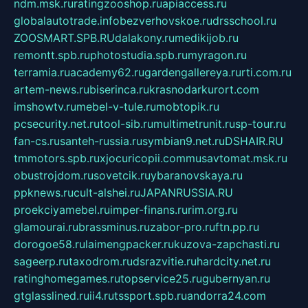
ndm.msk.ru
ratingzooshop.ru
apiaccess.ru
globalautotrade.info
bezverhovskoe.ru
drsschool.ru
ZOOSMART.SPB.RU
dalakony.ru
medikijob.ru
remontt.spb.ru
photostudia.spb.ru
myragon.ru
terramia.ru
academy62.ru
gardengallereya.ru
rti.com.ru
artem-news.ru
biserinca.ru
krasnodarkurort.com
imshowtv.ru
mebel-v-tule.ru
mobtopik.ru
pcsecurity.net.ru
tool-sib.ru
multimetrunit.ru
sp-tour.ru
fan-cs.ru
santeh-russia.ru
symbian9.net.ru
DSHAIR.RU
tmmotors.spb.ru
xjocuricopii.com
musavtomat.msk.ru
obustrojdom.ru
sovetcik.ru
ybaranovskaya.ru
ppknews.ru
cult-alshei.ru
JAPANRUSSIA.RU
proekciyamebel.ru
imper-finans.ru
rim.org.ru
glamourai.ru
brassminus.ru
zabor-pro.ru
ftn.pp.ru
dorogoe58.ru
laimengpacker.ru
kuzova-zapchasti.ru
sageerp.ru
taxodrom.ru
dsrazvitie.ru
hardcity.net.ru
ratinghomegames.ru
topservice25.ru
gubernyan.ru
gtglasslined.ru
ii4.ru
tssport.spb.ru
andorra24.com