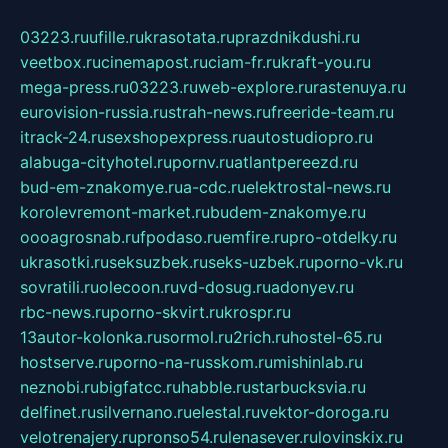
03223.ru
ufille.ru
krasotata.ru
prazdnikdushi.ru
veetbox.ru
cinemapost.ru
ciam-fr.ru
kraft-you.ru
mega-press.ru
03223.ru
web-explore.ru
rastenuya.ru
eurovision-russia.ru
strah-news.ru
freeride-team.ru
itrack-24.ru
sexshopexpress.ru
autostudiopro.ru
alabuga-cityhotel.ru
pornv.ru
atlantpereezd.ru
bud-em-znakomye.ru
a-cdc.ru
elektrostal-news.ru
korolevremont-market.ru
budem-znakomye.ru
oooagrosnab.ru
fpodaso.ru
emfire.ru
pro-otdelky.ru
ukrasotki.ru
seksuzbek.ru
seks-uzbek.ru
porno-vk.ru
sovratili.ru
olecoon.ru
vd-dosug.ru
adonyev.ru
rbc-news.ru
porno-skvirt.ru
krospr.ru
13autor-kolonka.ru
sormol.ru
2rich.ru
hostel-65.ru
hostserve.ru
porno-na-russkom.ru
mishinlab.ru
neznobi.ru
bigfatcc.ru
habble.ru
starbucksvia.ru
delfinet.ru
silvernano.ru
elestal.ru
vektor-doroga.ru
velotrenajery.ru
pronso54.ru
lenasever.ru
lovinskix.ru