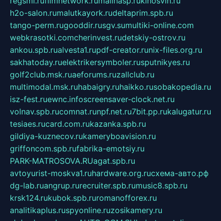
regsmi.ru
filmnetwork.ru
malinasp.ru
kinosvin.ru
h2o-salon.ru
malutkayork.ru
deltaprim.spb.ru
tango-perm.ru
gooddir.ru
sgv.su
multiki-online.com
webkrasotki.com
cherinvest.ru
detskiy-ostrov.ru
ankou.spb.ru
alvesta1.ru
pdf-creator.ru
nix-files.org.ru
sakhatoday.ru
elektrikersymboler.ru
sputnikyes.ru
golf2club.msk.ru
aeforums.ru
zallclub.ru
multimodal.msk.ru
habaigry.ru
haikko.ru
sobakopedia.ru
isz-fest.ru
ewnc.info
screensaver-clock.net.ru
volnav.spb.ru
comnat.ru
npf.net.ru
7bit.pp.ru
kalugatur.ru
tesiaes.ru
card.com.ru
kazanka.spb.ru
gildiya-kuznecov.ru
kameryboavision.ru
griffoncom.spb.ru
fabrika-emotsiy.ru
PARK-MATROSOVA.RU
agat.spb.ru
avtoyurist-moskva1.ru
hardware.org.ru
схема-авто.рф
dg-lab.ru
angrup.ru
recruiter.spb.ru
music8.spb.ru
krsk124.ru
kubok.spb.ru
romanofforex.ru
analitikaplus.ru
spyonline.ru
zosikamery.ru