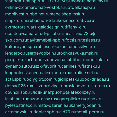
sloboda-ural.pp.ru
AUTO-COM.SU
hohota.net
alimy.ru
online-z.com
aromat-vostoka.ru
otdelkaexp.ru
mobilvest.ru
bbd.net.ru
mebelshop.msk.ru
smp-forum.ru
bastion-td.ru
kosmoscreative.ru
avrmotors.ru
art-galadesign.ru
tiffany-c.ru
ecostep-samara.ru
d-p.spb.ru
галактика73.рф
sko.com.ru
davitamebel-spb.ru
fotsis.ru
tesiaes.ru
kokoroyari.spb.ru
blesna-kazan.ru
mossilver.ru
lenderoq.ru
sergeydobrin.ru
tochkazvuka.msk.ru
people-of-art.ru
bezzubova.ru
clubtibet.ru
orior-aks.ru
dynamoauto.ru
szk-favorit.ru
carlines.ru
flatnsk.ru
kingbolenskaner.ru
alex-motor.ru
astroline.net.ru
act1.spb.ru
polyglot.com.ru
gidlipetsk.ru
ooo-driada.ru
detsad125.ru
mir-zdoroviya.ru
bruslanovo.ru
siterem.ru
council.spb.ru
лодкипатриот.рф
kafekolizey.ru
iclub.net.ru
gazon-easy.ru
sugarepilekb.ru
grinox.ru
pylesostineco.ru
msts-ozarenie.ru
kameryjooan.ru
artemovskij.ru
dopler.spb.ru
aid70.ru
metall-perm.ru