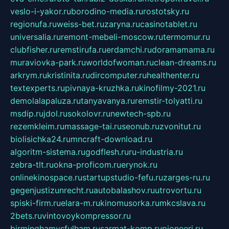
veslo-i-yakor.ru
borodino-media.ru
rostotsky.ru
regionufa.ru
weiss-bet.ru
zaryna.ru
casinotablet.ru
universalia.ru
remont-mebeli-moscow.ru
termomur.ru
clubfisher.ru
remstirufa.ru
erdamchi.ru
doramamama.ru
muraviovka-park.ru
worldofwoman.ru
clean-dreams.ru
arkrym.ru
kristinita.ru
dircomputer.ru
healthenter.ru
textexperts.ru
pivnaya-kruzhka.ru
kinofilmy-2021.ru
demolalapaluza.ru
tanyavanya.ru
remstir-tolyatti.ru
msdip.ru
jdol.ru
sokolovr.ru
newtech-spb.ru
rezemkleim.ru
massage-tai.ru
seonub.ru
zvonitut.ru
biolisichka24.ru
mncraft-download.ru
algoritm-sistema.ru
godflesh.ru
ru-industria.ru
zebra-tlt.ru
okna-proficom.ru
erynok.ru
onlinekinospace.ru
startupstudio-fefu.ru
zarges-ru.ru
gegenjustizunrecht.ru
autobalashov.ru
utrovortu.ru
spiski-firm.ru
elara-m.ru
kinomusorka.ru
mkcslava.ru
2bets.ru
vintovoykompressor.ru
birminghamvsfulham.ru
sarmat-komp.ru
pioneeri.ru