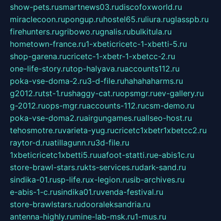
show-pets.ru
smartnews03.ru
discofoxworld.ru
miraclecoon.ru
pongup.ru
hostel65.ru
liura.ru
glasspb.ru
firehunters.ru
gribowo.ru
gnalis.ru
bulkitula.ru
hometown-france.ru
1-xbeticricetc-1-xbetti-5.ru
shop-garena.ru
cricetc-1-xbetr-1-xbetcc-2.ru
one-life-story.ru
top-halyava.ru
accounts112.ru
poka-vse-doma-2.ru
3-d-file.ru
hahahaharms.ru
g2012.ru
tst-1.ru
shaggy-cat.ru
opsmgr.ru
ev-gallery.ru
g-2012.ru
ops-mgr.ru
accounts-112.ru
csm-demo.ru
poka-vse-doma2.ru
airgungames.ru
allseo-host.ru
tehosmotre.ru
varieta-yug.ru
cricetc1xbetr1xbetcc2.ru
raytor-d.ru
atillagunn.ru
3d-file.ru
1xbeticricetc1xbetti5.ru
uafoot-statti.ru
e-abis1c.ru
store-brawl-stars.ru
kts-services.ru
dark-sand.ru
sindika-01.ru
sp-life.ru
x-legion.ru
sib-archives.ru
e-abis-1-c.ru
sindika01.ru
venda-festival.ru
store-brawlstars.ru
dooraleksandria.ru
antenna-highly.ru
mine-lab-msk.ru
1-mus.ru