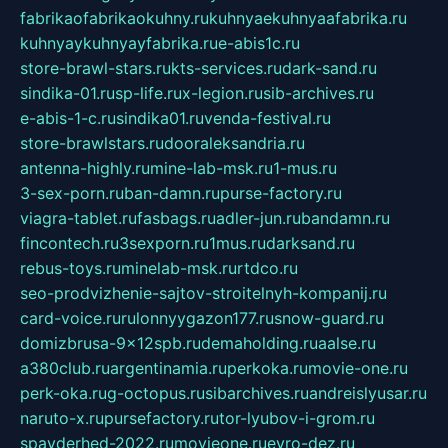
fabrikaofabrikaokuhny.ru
kuhnyaekuhnyaafabrika.ru
kuhnyaykuhnyayfabrika.ru
e-abis1c.ru
store-brawl-stars.ru
kts-services.ru
dark-sand.ru
sindika-01.ru
sp-life.ru
x-legion.ru
sib-archives.ru
e-abis-1-c.ru
sindika01.ru
venda-festival.ru
store-brawlstars.ru
dooraleksandria.ru
antenna-highly.ru
mine-lab-msk.ru
1-mus.ru
3-sex-porn.ru
ban-damn.ru
purse-factory.ru
viagra-tablet.ru
fasbags.ru
adler-jun.ru
bandamn.ru
fincontech.ru
3sexporn.ru
1mus.ru
darksand.ru
rebus-toys.ru
minelab-msk.ru
rtdco.ru
seo-prodvizhenie-sajtov-stroitelnyh-kompanij.ru
card-voice.ru
rulonnyygazon177.ru
snow-guard.ru
domizbrusa-9x12spb.ru
demaholding.ru
aalse.ru
a380club.ru
argentinamia.ru
perkoka.ru
movie-one.ru
perk-oka.ru
g-octopus.ru
sibarchives.ru
andreislyusar.ru
naruto-x.ru
pursefactory.ru
tor-lyubov-i-grom.ru
spayderhed-2022.ru
movieone.ru
evro-dez.ru