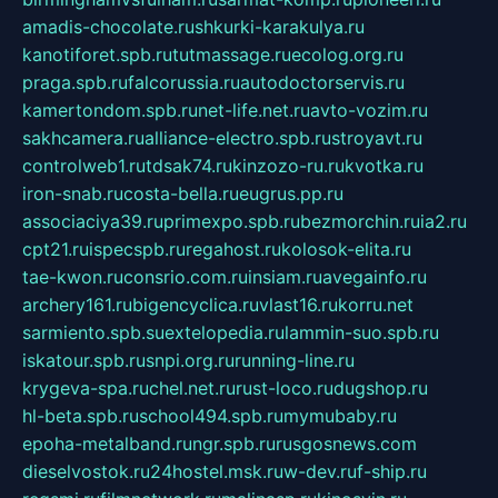
amadis-chocolate.ru
shkurki-karakulya.ru
kanotiforet.spb.ru
tutmassage.ru
ecolog.org.ru
praga.spb.ru
falcorussia.ru
autodoctorservis.ru
kamertondom.spb.ru
net-life.net.ru
avto-vozim.ru
sakhcamera.ru
alliance-electro.spb.ru
stroyavt.ru
controlweb1.ru
tdsak74.ru
kinzozo-ru.ru
kvotka.ru
iron-snab.ru
costa-bella.ru
eugrus.pp.ru
associaciya39.ru
primexpo.spb.ru
bezmorchin.ru
ia2.ru
cpt21.ru
ispecspb.ru
regahost.ru
kolosok-elita.ru
tae-kwon.ru
consrio.com.ru
insiam.ru
avegainfo.ru
archery161.ru
bigencyclica.ru
vlast16.ru
korru.net
sarmiento.spb.su
extelopedia.ru
lammin-suo.spb.ru
iskatour.spb.ru
snpi.org.ru
running-line.ru
krygeva-spa.ru
chel.net.ru
rust-loco.ru
dugshop.ru
hl-beta.spb.ru
school494.spb.ru
mymubaby.ru
epoha-metalband.ru
ngr.spb.ru
rusgosnews.com
dieselvostok.ru
24hostel.msk.ru
w-dev.ru
f-ship.ru