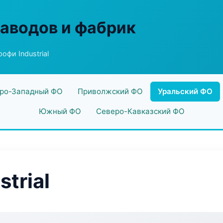
заводов и фабрик
офи Industrial
ро-Западный ФО
Приволжский ФО
Уральский ФО
Южный ФО
Северо-Кавказский ФО
trial