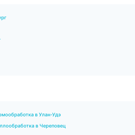
ург
г
рмообработка в Улан-Удэ
аллообработка в Череповец