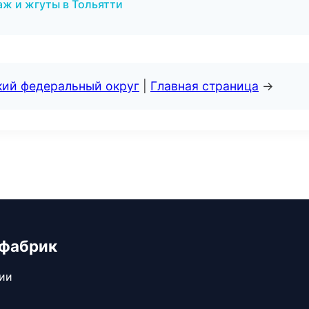
ж и жгуты в Тольятти
кий федеральный округ
|
Главная страница
→
 фабрик
сии