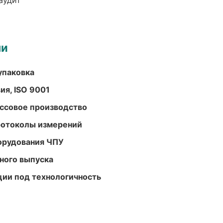
аудит
ми
упаковка
ия, ISO 9001
ассовое производство
ротоколы измерений
орудования ЧПУ
ного выпуска
ции под технологичность