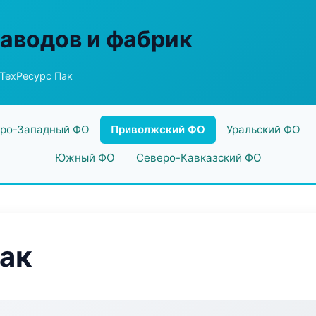
заводов и фабрик
ТехРесурс Пак
ро-Западный ФО
Приволжский ФО
Уральский ФО
Южный ФО
Северо-Кавказский ФО
ак