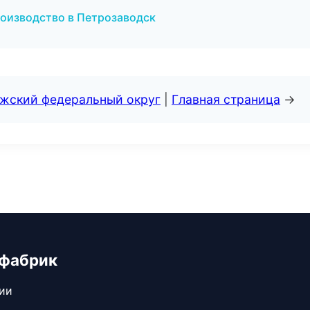
оизводство в Петрозаводск
лжский федеральный округ
|
Главная страница
→
 фабрик
сии