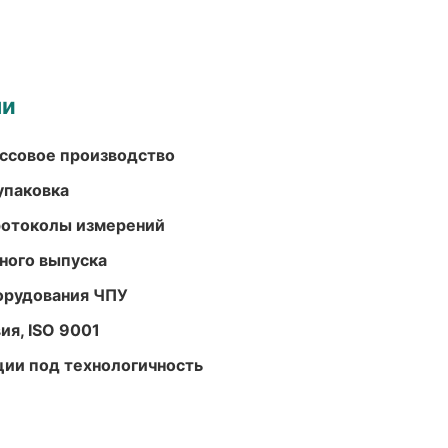
ми
ассовое производство
упаковка
ротоколы измерений
ного выпуска
орудования ЧПУ
ия, ISO 9001
ции под технологичность