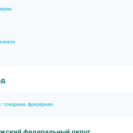
Пермь
ачкала
од
а: токарная, фрезерная
лжский федеральный округ