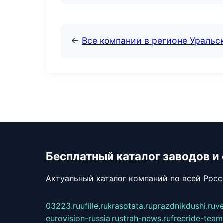
←
Все компании в регионе Уральс
Бесплатный каталог заводов и
Актуальный каталог компаний по всей Рос
03223.ru
ufille.ru
krasotata.ru
prazdnikdushi.ru
v
eurovision-russia.ru
strah-news.ru
freeride-team