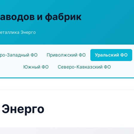
заводов и фабрик
еталлика Энерго
ро-Западный ФО
Приволжский ФО
Уральский ФО
Южный ФО
Северо-Кавказский ФО
 Энерго