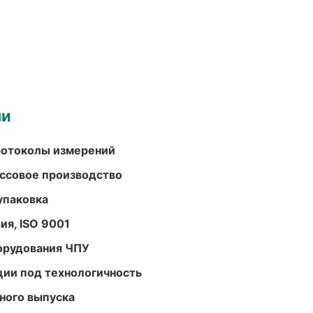
ми
ротоколы измерений
ассовое производство
упаковка
ия, ISO 9001
орудования ЧПУ
ции под технологичность
ного выпуска