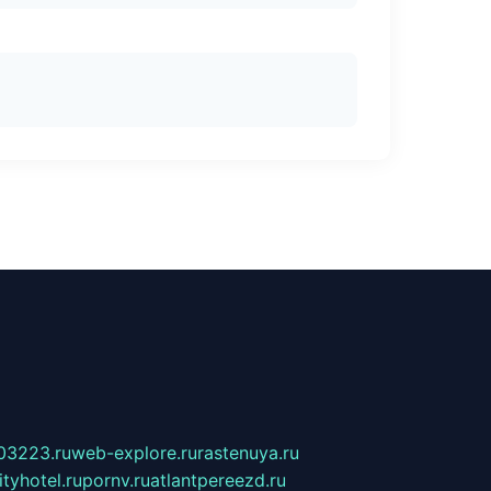
03223.ru
web-explore.ru
rastenuya.ru
tyhotel.ru
pornv.ru
atlantpereezd.ru