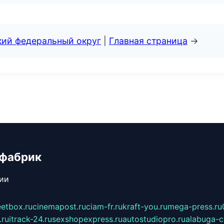
кий федеральный округ
|
Главная страница
→
 фабрик
сии
eetbox.ru
cinemapost.ru
ciam-fr.ru
kraft-you.ru
mega-press.ru
.ru
itrack-24.ru
sexshopexpress.ru
autostudiopro.ru
alabuga-ci