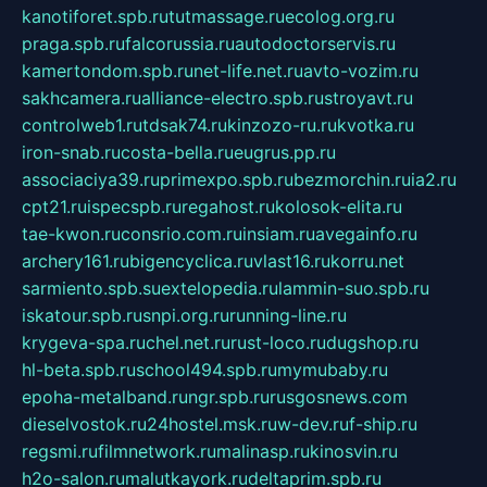
kanotiforet.spb.ru
tutmassage.ru
ecolog.org.ru
praga.spb.ru
falcorussia.ru
autodoctorservis.ru
kamertondom.spb.ru
net-life.net.ru
avto-vozim.ru
sakhcamera.ru
alliance-electro.spb.ru
stroyavt.ru
controlweb1.ru
tdsak74.ru
kinzozo-ru.ru
kvotka.ru
iron-snab.ru
costa-bella.ru
eugrus.pp.ru
associaciya39.ru
primexpo.spb.ru
bezmorchin.ru
ia2.ru
cpt21.ru
ispecspb.ru
regahost.ru
kolosok-elita.ru
tae-kwon.ru
consrio.com.ru
insiam.ru
avegainfo.ru
archery161.ru
bigencyclica.ru
vlast16.ru
korru.net
sarmiento.spb.su
extelopedia.ru
lammin-suo.spb.ru
iskatour.spb.ru
snpi.org.ru
running-line.ru
krygeva-spa.ru
chel.net.ru
rust-loco.ru
dugshop.ru
hl-beta.spb.ru
school494.spb.ru
mymubaby.ru
epoha-metalband.ru
ngr.spb.ru
rusgosnews.com
dieselvostok.ru
24hostel.msk.ru
w-dev.ru
f-ship.ru
regsmi.ru
filmnetwork.ru
malinasp.ru
kinosvin.ru
h2o-salon.ru
malutkayork.ru
deltaprim.spb.ru