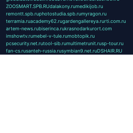
ZOOSMART.SPB.RU
dalakony.ru
medikijob.ru
remontt.spb.ru
photostudia.spb.ru
myragon.ru
terramia.ru
academy62.ru
gardengallereya.ru
rti.com.ru
artem-news.ru
biserinca.ru
krasnodarkurort.com
imshowtv.ru
mebel-v-tule.ru
mobtopik.ru
pcsecurity.net.ru
tool-sib.ru
multimetrunit.ru
sp-tour.ru
fan-cs.ru
santeh-russia.ru
symbian9.net.ru
DSHAIR.RU
tmmotors.spb.ru
xjocuricopii.com
musavtomat.msk.ru
obustrojdom.ru
sovetcik.ru
ybaranovskaya.ru
ppknews.ru
cult-alshei.ru
JAPANRUSSIA.RU
proekciyamebel.ru
imper-finans.ru
rim.org.ru
glamourai.ru
brassminus.ru
zabor-pro.ru
ftn.pp.ru
dorogoe58.ru
laimengpacker.ru
kuzova-zapchasti.ru
sageerp.ru
taxodrom.ru
dsrazvitie.ru
hardcity.net.ru
ratinghomegames.ru
topservice25.ru
gubernyan.ru
gtglasslined.ru
ii4.ru
tssport.spb.ru
andorra24.com
blackwallstreet.ru
oboimos.ru
optim-doors.com.ru
ikuch.ru
nycr.org.ru
npa21.ru
vremya-ch.spb.ru