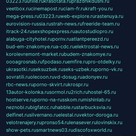
03223.ru
ufille.ru
krasotata.ru
prazdnikdushi.ru
veetbox.ru
cinemapost.ru
ciam-fr.ru
kraft-you.ru
mega-press.ru
03223.ru
web-explore.ru
rastenuya.ru
eurovision-russia.ru
strah-news.ru
freeride-team.ru
itrack-24.ru
sexshopexpress.ru
autostudiopro.ru
alabuga-cityhotel.ru
pornv.ru
atlantpereezd.ru
bud-em-znakomye.ru
a-cdc.ru
elektrostal-news.ru
korolevremont-market.ru
budem-znakomye.ru
oooagrosnab.ru
fpodaso.ru
emfire.ru
pro-otdelky.ru
ukrasotki.ru
seksuzbek.ru
seks-uzbek.ru
porno-vk.ru
sovratili.ru
olecoon.ru
vd-dosug.ru
adonyev.ru
rbc-news.ru
porno-skvirt.ru
krospr.ru
13autor-kolonka.ru
sormol.ru
2rich.ru
hostel-65.ru
hostserve.ru
porno-na-russkom.ru
mishinlab.ru
neznobi.ru
bigfatcc.ru
habble.ru
starbucksvia.ru
delfinet.ru
silvernano.ru
elestal.ru
vektor-doroga.ru
velotrenajery.ru
pronso54.ru
lenasever.ru
lovinskix.ru
show-pets.ru
smartnews03.ru
discofoxworld.ru