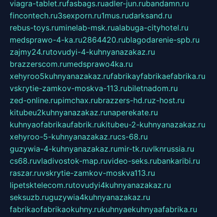
viagra-tablet.ru
fasbags.ru
adler-jun.ru
bandamn.ru
fincontech.ru
3sexporn.ru
1mus.ru
darksand.ru
rebus-toys.ru
minelab-msk.ru
alabuga-cityhotel.ru
medsprawo-4-ka.ru
2864420.ru
blagodarenie-spb.ru
zajmy24.ru
tovudyi-4-kuhnyanazakaz.ru
brazzerscom.ru
medsprawo4ka.ru
xehyroo5kuhnyanazakaz.ru
fabrikayfabrikaefabrika.ru
vskrytie-zamkov-moskva-113.ru
biletnadom.ru
zed-online.ru
pimchax.ru
brazzers-hd.ru
z-host.ru
kitubeu2kuhnyanazakaz.ru
naperekate.ru
kuhnyaofabrikaufabrik.ru
kitubeu-2-kuhnyanazakaz.ru
xehyroo-5-kuhnyanazakaz.ru
cs-68.ru
guzywia-4-kuhnyanazakaz.ru
mir-tk.ru
vlknrussia.ru
cs68.ru
vladivostok-map.ru
video-seks.ru
bankaribi.ru
raszar.ru
vskrytie-zamkov-moskva113.ru
lipetsktelecom.ru
tovudyi4kuhnyanazakaz.ru
seksuzb.ru
guzywia4kuhnyanazakaz.ru
fabrikaofabrikaokuhny.ru
kuhnyaekuhnyaafabrika.ru