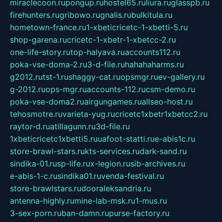
miraclecoon.ru
pongup.ru
hostel65.ru
liura.ru
glasspb.ru
firehunters.ru
gribowo.ru
gnalis.ru
bulkitula.ru
hometown-france.ru
1-xbeticricetc-1-xbetti-5.ru
shop-garena.ru
cricetc-1-xbetr-1-xbetcc-2.ru
one-life-story.ru
top-halyava.ru
accounts112.ru
poka-vse-doma-2.ru
3-d-file.ru
hahahaharms.ru
g2012.ru
tst-1.ru
shaggy-cat.ru
opsmgr.ru
ev-gallery.ru
g-2012.ru
ops-mgr.ru
accounts-112.ru
csm-demo.ru
poka-vse-doma2.ru
airgungames.ru
allseo-host.ru
tehosmotre.ru
varieta-yug.ru
cricetc1xbetr1xbetcc2.ru
raytor-d.ru
atillagunn.ru
3d-file.ru
1xbeticricetc1xbetti5.ru
uafoot-statti.ru
e-abis1c.ru
store-brawl-stars.ru
kts-services.ru
dark-sand.ru
sindika-01.ru
sp-life.ru
x-legion.ru
sib-archives.ru
e-abis-1-c.ru
sindika01.ru
venda-festival.ru
store-brawlstars.ru
dooraleksandria.ru
antenna-highly.ru
mine-lab-msk.ru
1-mus.ru
3-sex-porn.ru
ban-damn.ru
purse-factory.ru