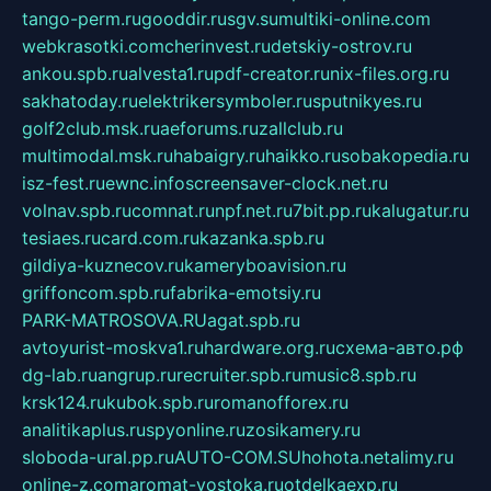
tango-perm.ru
gooddir.ru
sgv.su
multiki-online.com
webkrasotki.com
cherinvest.ru
detskiy-ostrov.ru
ankou.spb.ru
alvesta1.ru
pdf-creator.ru
nix-files.org.ru
sakhatoday.ru
elektrikersymboler.ru
sputnikyes.ru
golf2club.msk.ru
aeforums.ru
zallclub.ru
multimodal.msk.ru
habaigry.ru
haikko.ru
sobakopedia.ru
isz-fest.ru
ewnc.info
screensaver-clock.net.ru
volnav.spb.ru
comnat.ru
npf.net.ru
7bit.pp.ru
kalugatur.ru
tesiaes.ru
card.com.ru
kazanka.spb.ru
gildiya-kuznecov.ru
kameryboavision.ru
griffoncom.spb.ru
fabrika-emotsiy.ru
PARK-MATROSOVA.RU
agat.spb.ru
avtoyurist-moskva1.ru
hardware.org.ru
схема-авто.рф
dg-lab.ru
angrup.ru
recruiter.spb.ru
music8.spb.ru
krsk124.ru
kubok.spb.ru
romanofforex.ru
analitikaplus.ru
spyonline.ru
zosikamery.ru
sloboda-ural.pp.ru
AUTO-COM.SU
hohota.net
alimy.ru
online-z.com
aromat-vostoka.ru
otdelkaexp.ru