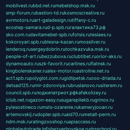
mobilvest.ru
bbd.net.ru
mebelshop.msk.ru
smp-forum.ru
bastion-td.ru
kosmoscreative.ru
avrmotors.ru
art-galadesign.ru
tiffany-c.ru
ecostep-samara.ru
d-p.spb.ru
галактика73.рф
sko.com.ru
davitamebel-spb.ru
fotsis.ru
tesiaes.ru
kokoroyari.spb.ru
blesna-kazan.ru
mossilver.ru
lenderoq.ru
sergeydobrin.ru
tochkazvuka.msk.ru
people-of-art.ru
bezzubova.ru
clubtibet.ru
orior-aks.ru
dynamoauto.ru
szk-favorit.ru
carlines.ru
flatnsk.ru
kingbolenskaner.ru
alex-motor.ru
astroline.net.ru
act1.spb.ru
polyglot.com.ru
gidlipetsk.ru
ooo-driada.ru
detsad125.ru
mir-zdoroviya.ru
bruslanovo.ru
siterem.ru
council.spb.ru
лодкипатриот.рф
kafekolizey.ru
iclub.net.ru
gazon-easy.ru
sugarepilekb.ru
grinox.ru
pylesostineco.ru
msts-ozarenie.ru
kameryjooan.ru
artemovskij.ru
dopler.spb.ru
aid70.ru
metall-perm.ru
ndm.msk.ru
ratingzooshop.ru
apiaccess.ru
globalautotrade.info
bezverhovskoe.ru
drsschool.ru