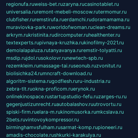
regionufa.ru
weiss-bet.ru
zaryna.ru
casinotablet.ru
universalia.ru
remont-mebeli-moscow.ru
termomur.ru
clubfisher.ru
remstirufa.ru
erdamchi.ru
doramamama.ru
muraviovka-park.ru
worldofwoman.ru
clean-dreams.ru
arkrym.ru
kristinita.ru
dircomputer.ru
healthenter.ru
textexperts.ru
pivnaya-kruzhka.ru
kinofilmy-2021.ru
demolalapaluza.ru
tanyavanya.ru
remstir-tolyatti.ru
msdip.ru
jdol.ru
sokolovr.ru
newtech-spb.ru
rezemkleim.ru
massage-tai.ru
seonub.ru
zvonitut.ru
biolisichka24.ru
mncraft-download.ru
algoritm-sistema.ru
godflesh.ru
ru-industria.ru
zebra-tlt.ru
okna-proficom.ru
erynok.ru
onlinekinospace.ru
startupstudio-fefu.ru
zarges-ru.ru
gegenjustizunrecht.ru
autobalashov.ru
utrovortu.ru
spiski-firm.ru
elara-m.ru
kinomusorka.ru
mkcslava.ru
2bets.ru
vintovoykompressor.ru
birminghamvsfulham.ru
sarmat-komp.ru
pioneeri.ru
amadis-chocolate.ru
shkurki-karakulya.ru