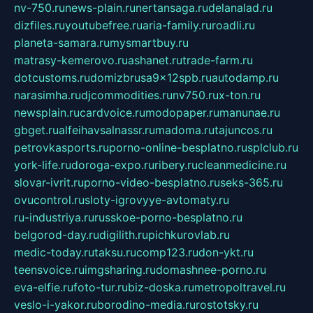
nv-750.ru
news-plain.ru
nertansaga.ru
delanalad.ru
dizfiles.ru
youtubefree.ru
aria-family.ru
roadli.ru
planeta-samara.ru
mysmartbuy.ru
matrasy-kemerovo.ru
ashanet.ru
trade-farm.ru
dotcustoms.ru
domizbrusa9x12spb.ru
autodamp.ru
narasimha.ru
djcommodities.ru
nv750.ru
x-ton.ru
newsplain.ru
cardvoice.ru
modopaper.ru
manunae.ru
gbget.ru
alfeihavsalnassr.ru
madoma.ru
tajuncos.ru
petrovkasports.ru
porno-online-besplatno.ru
splclub.ru
york-life.ru
doroga-expo.ru
ribery.ru
cleanmedicine.ru
slovar-ivrit.ru
porno-video-besplatno.ru
seks-365.ru
ovucontrol.ru
sloty-igrovyye-avtomaty.ru
ru-industriya.ru
russkoe-porno-besplatno.ru
belgorod-day.ru
digilith.ru
pichkurovlab.ru
medic-today.ru
taksu.ru
comp123.ru
don-ykt.ru
teensvoice.ru
imgsharing.ru
domashnee-porno.ru
eva-elfie.ru
foto-tur.ru
biz-doska.ru
metropoltravel.ru
veslo-i-yakor.ru
borodino-media.ru
rostotsky.ru