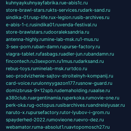
kuhnyaykuhnyayfabrika.ru
e-abis1c.ru
store-brawl-stars.ru
kts-services.ru
dark-sand.ru
sindika-01.ru
sp-life.ru
x-legion.ru
sib-archives.ru
e-abis-1-c.ru
sindika01.ru
venda-festival.ru
store-brawlstars.ru
dooraleksandria.ru
antenna-highly.ru
mine-lab-msk.ru
1-mus.ru
3-sex-porn.ru
ban-damn.ru
purse-factory.ru
viagra-tablet.ru
fasbags.ru
adler-jun.ru
bandamn.ru
fincontech.ru
3sexporn.ru
1mus.ru
darksand.ru
rebus-toys.ru
minelab-msk.ru
rtdco.ru
seo-prodvizhenie-sajtov-stroitelnyh-kompanij.ru
card-voice.ru
rulonnyygazon177.ru
snow-guard.ru
domizbrusa-9x12spb.ru
demaholding.ru
aalse.ru
a380club.ru
argentinamia.ru
perkoka.ru
movie-one.ru
perk-oka.ru
g-octopus.ru
sibarchives.ru
andreislyusar.ru
naruto-x.ru
pursefactory.ru
tor-lyubov-i-grom.ru
spayderhed-2022.ru
movieone.ru
evro-dez.ru
webamator.ru
ma-absolut1.ru
avtopomosch27.ru