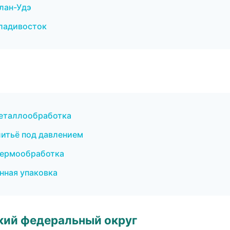
лан-Удэ
Владивосток
металлообработка
литьё под давлением
термообработка
ная упаковка
ский федеральный округ