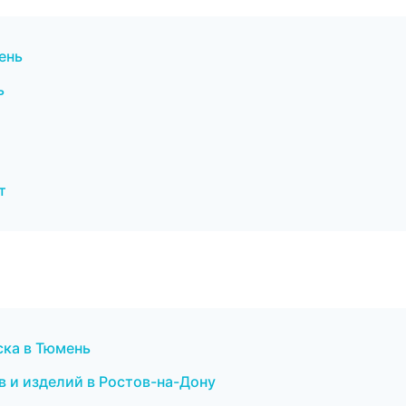
ень
ь
т
ка в Тюмень
 и изделий в Ростов-на-Дону