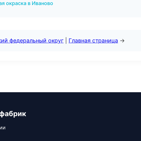
ая окраска в Иваново
кий федеральный округ
|
Главная страница
→
 фабрик
сии