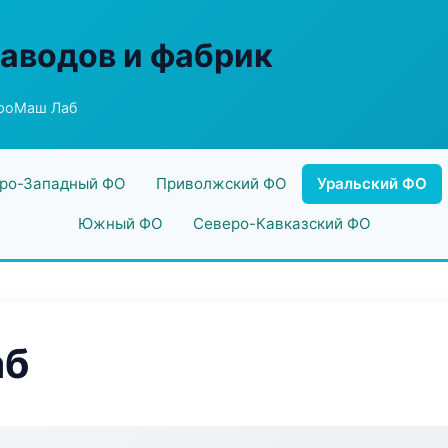
заводов и фабрик
роМаш Лаб
ро-Западный ФО
Приволжский ФО
Уральский ФО
Южный ФО
Северо-Кавказский ФО
аб