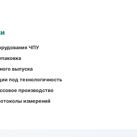
ми
орудования ЧПУ
упаковка
ного выпуска
ции под технологичность
ассовое производство
ротоколы измерений