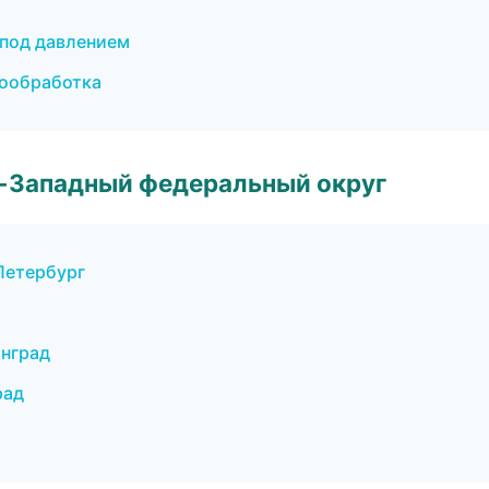
 под давлением
мообработка
о-Западный федеральный округ
Петербург
нград
рад