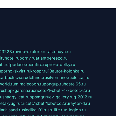
03223.ru
web-explore.ru
rastenuya.ru
tyhotel.ru
pornv.ru
atlantpereezd.ru
b.ru
fpodaso.ru
emfire.ru
pro-otdelky.ru
u
porno-skvirt.ru
krospr.ru
13autor-kolonka.ru
tarbucksvia.ru
delfinet.ru
silvernano.ru
elestal.ru
world.ru
miraclecoon.ru
pongup.ru
hostel65.ru
ru
shop-garena.ru
cricetc-1-xbetr-1-xbetcc-2.ru
ru
shaggy-cat.ru
opsmgr.ru
ev-gallery.ru
g-2012.ru
ieta-yug.ru
cricetc1xbetr1xbetcc2.ru
raytor-d.ru
dark-sand.ru
sindika-01.ru
sp-life.ru
x-legion.ru