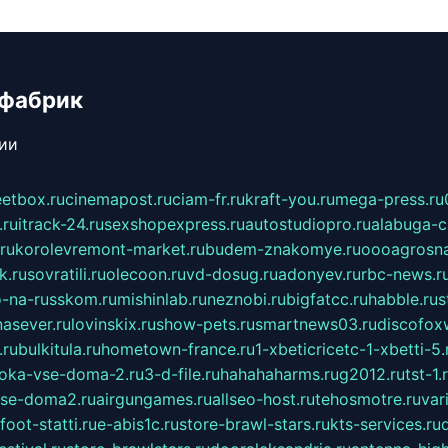
 фабрик
сии
eetbox.ru
cinemapost.ru
ciam-fr.ru
kraft-you.ru
mega-press.ru
.ru
itrack-24.ru
sexshopexpress.ru
autostudiopro.ru
alabuga-ci
ru
korolevremont-market.ru
budem-znakomye.ru
oooagrosna
k.ru
sovratili.ru
olecoon.ru
vd-dosug.ru
adonyev.ru
rbc-news.r
-na-russkom.ru
mishinlab.ru
neznobi.ru
bigfatcc.ru
habble.ru
s
nasever.ru
lovinskix.ru
show-pets.ru
smartnews03.ru
discofox
.ru
bulkitula.ru
hometown-france.ru
1-xbeticricetc-1-xbetti-5.
oka-vse-doma-2.ru
3-d-file.ru
hahahaharms.ru
g2012.ru
tst-1.
se-doma2.ru
airgungames.ru
allseo-host.ru
tehosmotre.ru
var
foot-statti.ru
e-abis1c.ru
store-brawl-stars.ru
kts-services.ru