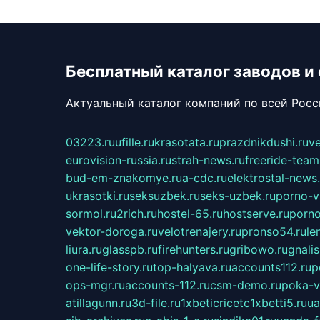
Бесплатный каталог заводов и
Актуальный каталог компаний по всей Рос
03223.ru
ufille.ru
krasotata.ru
prazdnikdushi.ru
v
eurovision-russia.ru
strah-news.ru
freeride-team
bud-em-znakomye.ru
a-cdc.ru
elektrostal-news.
ukrasotki.ru
seksuzbek.ru
seks-uzbek.ru
porno-v
sormol.ru
2rich.ru
hostel-65.ru
hostserve.ru
porno
vektor-doroga.ru
velotrenajery.ru
pronso54.ru
le
liura.ru
glasspb.ru
firehunters.ru
gribowo.ru
gnalis
one-life-story.ru
top-halyava.ru
accounts112.ru
p
ops-mgr.ru
accounts-112.ru
csm-demo.ru
poka-v
atillagunn.ru
3d-file.ru
1xbeticricetc1xbetti5.ru
ua