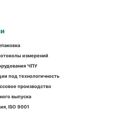
ми
упаковка
ротоколы измерений
орудования ЧПУ
ции под технологичность
ассовое производство
ного выпуска
ия, ISO 9001